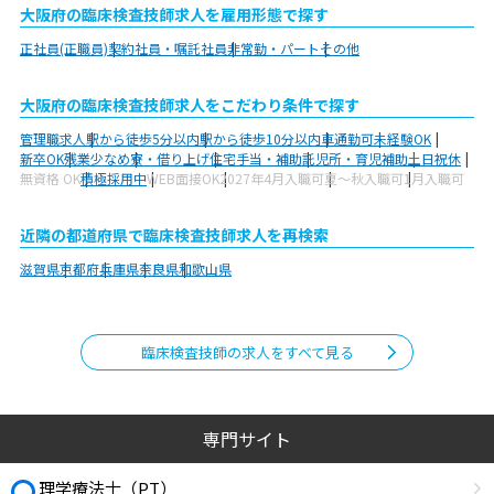
大阪府の臨床検査技師求人を雇用形態で探す
正社員(正職員)
契約社員・嘱託社員
非常勤・パート
その他
大阪府の臨床検査技師求人をこだわり条件で探す
管理職求人
駅から徒歩5分以内
駅から徒歩10分以内
車通勤可
未経験OK
新卒OK
残業少なめ
寮・借り上げ
住宅手当・補助
託児所・育児補助
土日祝休
無資格 OK
積極採用中
WEB面接OK
2027年4月入職可
夏～秋入職可
1月入職可
近隣の都道府県で臨床検査技師求人を再検索
滋賀県
京都府
兵庫県
奈良県
和歌山県
臨床検査技師の求人をすべて見る
専門サイト
理学療法士（PT）