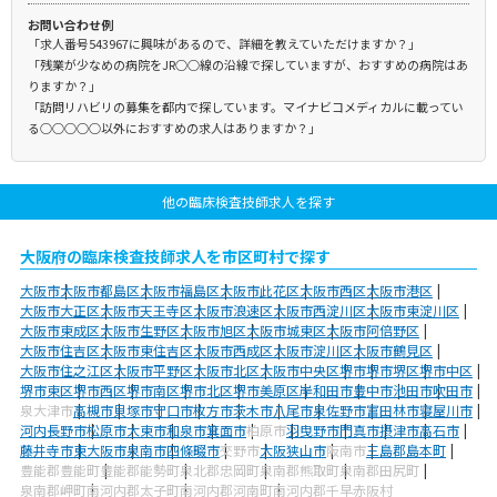
お問い合わせ例
「求人番号543967に興味があるので、詳細を教えていただけますか？」
「残業が少なめの病院をJR○○線の沿線で探していますが、おすすめの病院はあ
りますか？」
「訪問リハビリの募集を都内で探しています。マイナビコメディカルに載ってい
る○○○○○以外におすすめの求人はありますか？」
他の臨床検査技師求人を探す
大阪府の臨床検査技師求人を市区町村で探す
大阪市
大阪市都島区
大阪市福島区
大阪市此花区
大阪市西区
大阪市港区
大阪市大正区
大阪市天王寺区
大阪市浪速区
大阪市西淀川区
大阪市東淀川区
大阪市東成区
大阪市生野区
大阪市旭区
大阪市城東区
大阪市阿倍野区
大阪市住吉区
大阪市東住吉区
大阪市西成区
大阪市淀川区
大阪市鶴見区
大阪市住之江区
大阪市平野区
大阪市北区
大阪市中央区
堺市
堺市堺区
堺市中区
堺市東区
堺市西区
堺市南区
堺市北区
堺市美原区
岸和田市
豊中市
池田市
吹田市
泉大津市
高槻市
貝塚市
守口市
枚方市
茨木市
八尾市
泉佐野市
富田林市
寝屋川市
河内長野市
松原市
大東市
和泉市
箕面市
柏原市
羽曳野市
門真市
摂津市
高石市
藤井寺市
東大阪市
泉南市
四條畷市
交野市
大阪狭山市
阪南市
三島郡島本町
豊能郡豊能町
豊能郡能勢町
泉北郡忠岡町
泉南郡熊取町
泉南郡田尻町
泉南郡岬町
南河内郡太子町
南河内郡河南町
南河内郡千早赤阪村