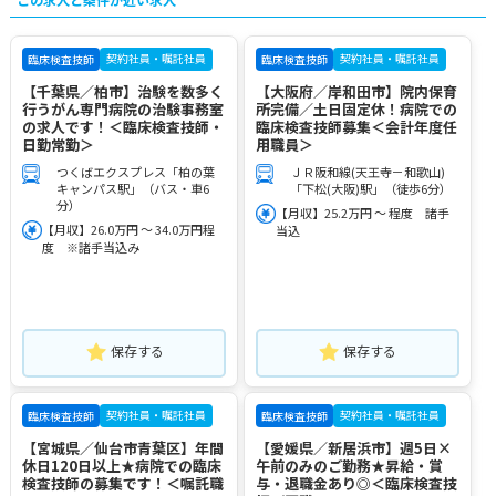
契約社員・嘱託社員
契約社員・嘱託社員
臨床検査技師
臨床検査技師
【千葉県／柏市】治験を数多く
【大阪府／岸和田市】院内保育
行うがん専門病院の治験事務室
所完備／土日固定休！病院での
の求人です！＜臨床検査技師・
臨床検査技師募集＜会計年度任
日勤常勤＞
用職員＞
つくばエクスプレス「柏の葉
ＪＲ阪和線(天王寺－和歌山)
キャンパス駅」（バス・車6
「下松(大阪)駅」（徒歩6分）
分）
【月収】25.2万円 ～ 程度 諸手
【月収】26.0万円 ～ 34.0万円程
当込
度 ※諸手当込み
保存する
保存する
契約社員・嘱託社員
契約社員・嘱託社員
臨床検査技師
臨床検査技師
【宮城県／仙台市青葉区】年間
【愛媛県／新居浜市】週5日×
休日120日以上★病院での臨床
午前のみのご勤務★昇給・賞
検査技師の募集です！＜嘱託職
与・退職金あり◎＜臨床検査技