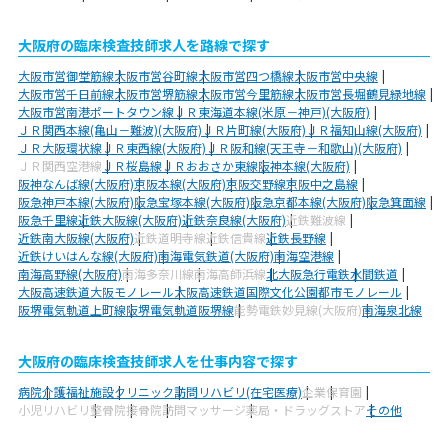
大阪府の臨床検査技師求人を路線で探す
大阪市営御堂筋線
大阪市営谷町線
大阪市営四つ橋線
大阪市営中央線
大阪市営千日前線
大阪市営堺筋線
大阪市営今里筋線
大阪市営長堀鶴見緑地線
大阪市営南港ポートタウン線
ＪＲ東海道本線(米原－神戸)(大阪府)
ＪＲ関西本線(亀山－難波)(大阪府)
ＪＲ片町線(大阪府)
ＪＲ福知山線(大阪府)
ＪＲ大阪環状線
ＪＲ東西線(大阪府)
ＪＲ阪和線(天王寺－和歌山)(大阪府)
ＪＲ関西空港線
ＪＲ桜島線
ＪＲおおさか東線
阪神本線(大阪府)
阪神なんば線(大阪府)
京阪本線(大阪府)
京阪交野線
京阪中之島線
阪急神戸本線(大阪府)
阪急宝塚本線(大阪府)
阪急京都本線(大阪府)
阪急箕面線
阪急千里線
近鉄大阪線(大阪府)
近鉄奈良線(大阪府)
近鉄難波線
近鉄南大阪線(大阪府)
近鉄道明寺線
近鉄信貴線
近鉄長野線
近鉄けいはんな線(大阪府)
南海電気鉄道(大阪府)
南海空港線
南海高野線(大阪府)
南海多奈川線
南海高師浜線
北大阪急行電鉄
水間鉄道
大阪高速鉄道大阪モノレール
大阪高速鉄道国際文化公園都市モノレール
阪堺電気軌道上町線
阪堺電気軌道阪堺線
能勢電鉄妙見線(大阪府)
南海泉北線
大阪府の臨床検査技師求人を仕事内容で探す
病院
介護福祉施設
クリニック
訪問リハビリ(在宅医療)
企業
保育園
小児リハビリ
整骨院
接骨院
訪問マッサージ
薬局・ドラッグストア
その他