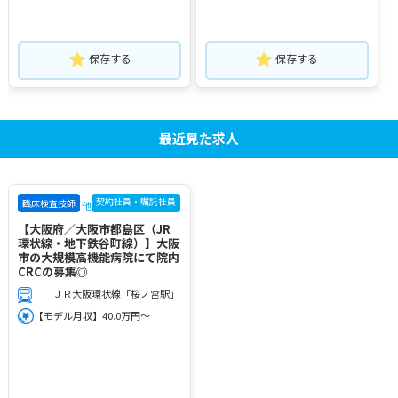
保存する
保存する
最近見た求人
契約社員・嘱託社員
臨床検査技師
他
【大阪府／大阪市都島区（JR
環状線・地下鉄谷町線）】大阪
市の大規模高機能病院にて院内
CRCの募集◎
ＪＲ大阪環状線「桜ノ宮駅」
【モデル月収】40.0万円～