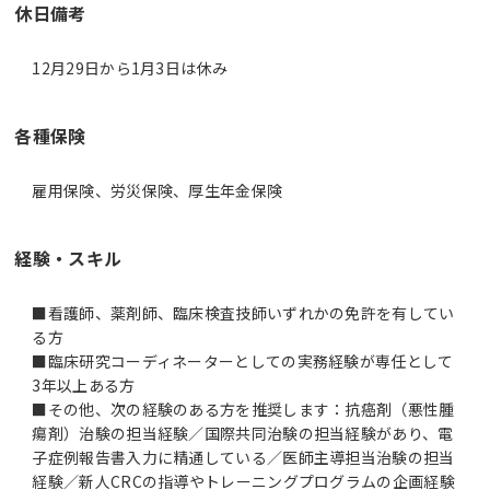
休日備考
12月29日から1月3日は休み
各種保険
雇用保険、労災保険、厚生年金保険
経験・スキル
■看護師、薬剤師、臨床検査技師いずれかの免許を有してい
る方
■臨床研究コーディネーターとしての実務経験が専任として
3年以上ある方
■その他、次の経験のある方を推奨します：抗癌剤（悪性腫
瘍剤）治験の担当経験／国際共同治験の担当経験があり、電
子症例報告書入力に精通している／医師主導担当治験の担当
経験／新人CRCの指導やトレーニングプログラムの企画経験