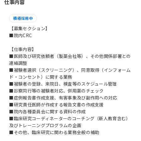
仕事内容
積極採用中
【募集セクション】
■院内CRC
【仕事内容】
■医師及び研究依頼者（製薬会社等）、その他関係部署との
連絡調整
■被験者選択（スクリーニング）、同意取得（インフォーム
ド・コンセント）に関する業務
■被験者の登録、来院日、検査等のスケジュール管理
■診察同行等の被験者対応、併用薬のチェック
■症例報告書作成支援、有害事象及び副作用への対応
■研究責任医師が作成する報告文書の作成支援
■院内各種委員会に関する資料の作成
■臨床研究コーディネーターのコーチング（新人教育含む）
及びトレーニングプログラムの企画
■その他、臨床研究に関わる業務全般の補助