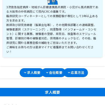
3次救急指定病床・地域がん診療連携拠点病院・小児がん拠点病院であ
る大阪市の中核病院にて院内CRCの募集です。
臨床研究コーディネーターとしての実務経験が専任として3年以上ある
方を求めます。
医師及び研究依頼者（製薬会社等）、その他関係部署との連絡調整、
被験者選択（スクリーニング）、同意取得（インフォームド・コンセ
ント）に関する業務、被験者の登録、来院日、検査等のスケジュール
管理、診察同行等の被験者対応、併用薬のチェックなど、その他、臨
床研究に関わる業務全般の補助をご担当いただきます。
ご興味をお持ちの方は是非マイナビ看護師までお問い合わせくださ
い！
求人概要
会社概要
応募方法
求人概要