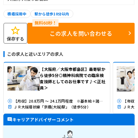
積極採用中
駅から徒歩10分以内
star
この求人を問い合わせる
保存する
この求人と近いエリアの求人
【大阪府／大阪市都島区】最寄駅か
ら徒歩5分◎精神科病院での臨床検
査技師としてのお仕事です♪＜正社
員＞
【月収】20.8万円 ～ 24.1万円程度 ※基本給＋諸手当
【年収】
ＪＲ大阪環状線「京橋(大阪)駅」（徒歩5分）
ＪＲ大阪
キャリアアドバイザーコメント