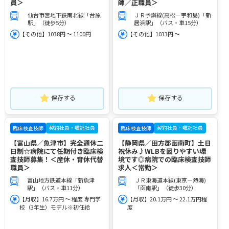
員＞
師／正職員＞
仙台市営地下鉄南北線「台原
ＪＲ予讃線(高松－宇和島)「新
駅」（徒歩5分）
居浜駅」（バス・車15分）
【その他】1038円 ～ 1100円
【その他】1033円 ～
保存する
保存する
契約社員・嘱託社員
契約社員・嘱託社員
臨床検査技師
臨床検査技師
【富山県／魚津市】完全週休二
【静岡県／田方郡函南町】土日
日制☆病院にて任期付き臨床検
祝休み♪WLBを図りやすい環
査技師募集！＜産休・育休代替
境です◎病院での臨床検査技師
職員＞
求人＜常勤＞
富山地方鉄道本線「新魚津
ＪＲ東海道本線(東京－熱海)
駅」（バス・車11分）
「函南駅」（徒歩30分）
【月収】16.7万円 ～ 程度 専門学
【月収】20.1万円 ～ 22.1万円程
校（3年生）モデル※初任給
度