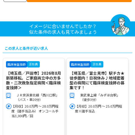
イメージに合いませんでしたか？
似た条件の求人も見てみましょう
この求人と条件が近い求人
正社員
正社員
臨床検査技師
臨床検査技師
【埼玉県／戸田市】2026年8月
【埼玉県／富士見市】駅チカ★
新築移転。ご家庭両立中の方多
徒歩圏内！日祝休み♪地域密着
数・二次救急指定病院＜臨床検
型の病院にて臨床検査技師の募
査技師＞
集です！
ＪＲ京浜東北線「西川口駅」
東武東上線「みずほ台駅」
（バス・車20分）
（徒歩3分）
【月収】20.0万円 ～ 28.0万円程
【月収】20.0万円 ～ 25.0万円程
度（諸手当込み） オンコール手
度※諸手当込
当3,000円／回