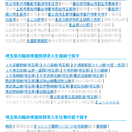
秩父市
所沢市
飯能市
加須市
本庄市
東松山市
春日部市
狭山市
羽生市
鴻巣市
深谷市
上尾市
草加市
越谷市
蕨市
戸田市
入間市
朝霞市
志木市
和光市
新座市
桶川市
久喜市
北本市
八潮市
富士見市
三郷市
蓮田市
坂戸市
幸手市
鶴ヶ島市
日高市
吉川市
ふじみ野市
白岡市
北足立郡伊奈町
入間郡三芳町
入間郡毛呂山町
入間郡越生町
比企郡滑川町
比企郡嵐山町
比企郡小川町
比企郡川島町
比企郡吉見町
比企郡鳩山町
比企郡ときがわ町
秩父郡横瀬町
秩父郡皆野町
秩父郡長瀞町
秩父郡小鹿野町
秩父郡東秩父村
児玉郡美里町
児玉郡神川町
児玉郡上里町
大里郡寄居町
南埼玉郡宮代町
北葛飾郡杉戸町
北葛飾郡松伏町
埼玉県の臨床検査技師求人を路線で探す
ＪＲ武蔵野線(埼玉県)
ＪＲ八高線(埼玉県)
ＪＲ湘南新宿ライン線(大宮－赤羽)
ＪＲ東北本線(上野－盛岡)(埼玉県)
ＪＲ埼京線(埼玉県)
ＪＲ川越線
ＪＲ高崎線(埼玉県)
ＪＲ京浜東北線(埼玉県)
西武池袋線(埼玉県)
西武新宿線(埼玉県)
西武狭山線
西武秩父線
西武山口線(埼玉県)
東武東上線(埼玉県)
東武伊勢崎線(埼玉県)
東武日光線(埼玉県)
東武野田線(埼玉県)
東武越生線
東京メトロ有楽町線(埼玉県)
東京メトロ副都心線(埼玉県)
秩父鉄道
埼玉高速鉄道(埼玉県)
つくばエクスプレス(埼玉県)
ＪＲ上野東京ライン(埼玉県)
ニューシャトル
埼玉県の臨床検査技師求人を仕事内容で探す
病院
介護福祉施設
クリニック
訪問リハビリ(在宅医療)
企業
保育園
小児リハビリ
整骨院
接骨院
訪問マッサージ
薬局・ドラッグストア
その他