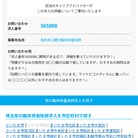
担当のキャリアアドバイザーが
この求人の詳細についてご案内いたします
お問い合わせ
565898
求人番号
募集先名称
名称非公開の臨床検査技師
お問い合わせ例
「求人番号565898に興味があるので、詳細を教えていただけますか？」
「残業が少なめの病院をJR○○線の沿線で探していますが、おすすめの病院はあ
りますか？」
「訪問リハビリの募集を都内で探しています。マイナビコメディカルに載ってい
る○○○○○以外におすすめの求人はありますか？」
他の臨床検査技師求人を探す
埼玉県の臨床検査技師求人を市区町村で探す
さいたま市
さいたま市西区
さいたま市北区
さいたま市大宮区
さいたま市見沼区
さいたま市中央区
さいたま市桜区
さいたま市浦和区
さいたま市南区
さいたま市緑区
さいたま市岩槻区
川越市
熊谷市
川口市
行田市