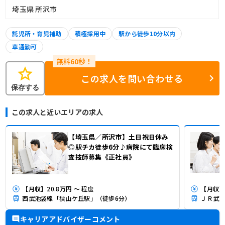
埼玉県 所沢市
託児所・育児補助
積極採用中
駅から徒歩10分以内
車通勤可
star
この求人を問い合わせる
保存する
この求人と近いエリアの求人
【埼玉県／所沢市】土日祝日休み
◎駅チカ徒歩6分♪病院にて臨床検
査技師募集《正社員》
【月収】20.8万円 ～ 程度
【月収】2
西武池袋線「狭山ケ丘駅」（徒歩6分）
ＪＲ武蔵
キャリアアドバイザーコメント