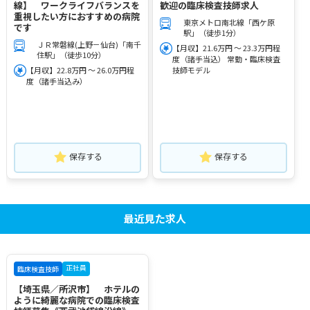
線】 ワークライフバランスを
歓迎の臨床検査技師求人
重視したい方におすすめの病院
東京メトロ南北線「西ケ原
です
駅」（徒歩1分）
ＪＲ常磐線(上野－仙台)「南千
【月収】21.6万円 ～ 23.3万円程
住駅」（徒歩10分）
度（諸手当込） 常勤・臨床検査
【月収】22.8万円 ～ 26.0万円程
技師モデル
度（諸手当込み）
保存する
保存する
最近見た求人
正社員
臨床検査技師
【埼玉県／所沢市】 ホテルの
ように綺麗な病院での臨床検査