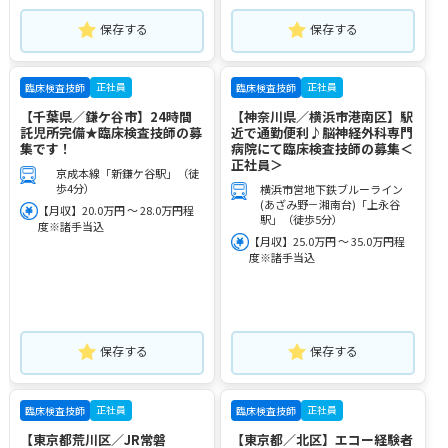
保存する
保存する
正社員
正社員
臨床検査技師
臨床検査技師
【千葉県／鎌ケ谷市】24時間
【神奈川県／横浜市港南区】駅
託児所完備★臨床検査技師の募
近で通勤便利♪脳神経外科専門
集です！
病院にて臨床検査技師の募集＜
正社員＞
京成本線「新鎌ケ谷駅」（徒
歩4分）
横浜市営地下鉄ブルーライン
(あざみ野－湘南台)「上永谷
【月収】20.0万円 ～ 28.0万円程
駅」（徒歩5分）
度※諸手当込
【月収】25.0万円 ～ 35.0万円程
度※諸手当込
保存する
保存する
正社員
正社員
臨床検査技師
臨床検査技師
【東京都荒川区／JR常磐
【東京都／北区】エコー経験者