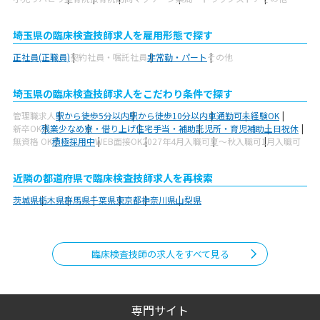
埼玉県の臨床検査技師求人を雇用形態で探す
正社員(正職員)
契約社員・嘱託社員
非常勤・パート
その他
埼玉県の臨床検査技師求人をこだわり条件で探す
管理職求人
駅から徒歩5分以内
駅から徒歩10分以内
車通勤可
未経験OK
新卒OK
残業少なめ
寮・借り上げ
住宅手当・補助
託児所・育児補助
土日祝休
無資格 OK
積極採用中
WEB面接OK
2027年4月入職可
夏～秋入職可
1月入職可
近隣の都道府県で臨床検査技師求人を再検索
茨城県
栃木県
群馬県
千葉県
東京都
神奈川県
山梨県
臨床検査技師の求人をすべて見る
専門サイト