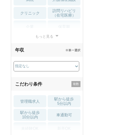
訪問リハビリ
クリニック
（在宅医療）
企業
保育園
もっと見る
小児リハビリ
整骨院
年収
※単一選択
接骨院
訪問マッサージ
薬局・
その他
ドラッグストア
こだわり条件
駅から徒歩
管理職求人
5分以内
駅から徒歩
車通勤可
10分以内
未経験OK
新卒OK