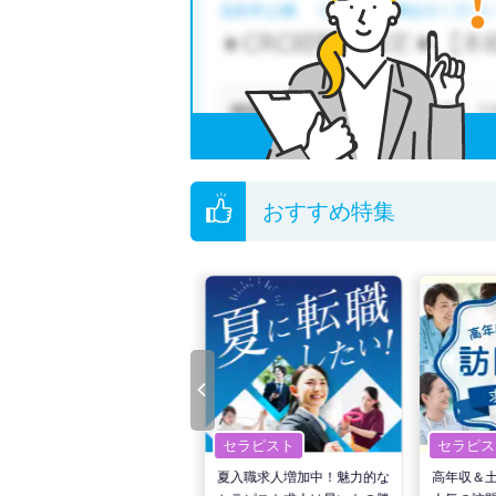
他の条件でも人気の求人がございますので、「
全国の臨床検査技師求人
から検索いただくこと
無料転職支援サービス
にお申し込みいただくと
ご希望条件がまだ定まっていない方は
人気の希
転職支援の他、情報収集や募集状況の確認も、
おすすめ特集
セラピスト
セラピスト
セラピス
転職で高収入を狙う！計画的
夏入職求人増加中！魅力的な
高年収＆