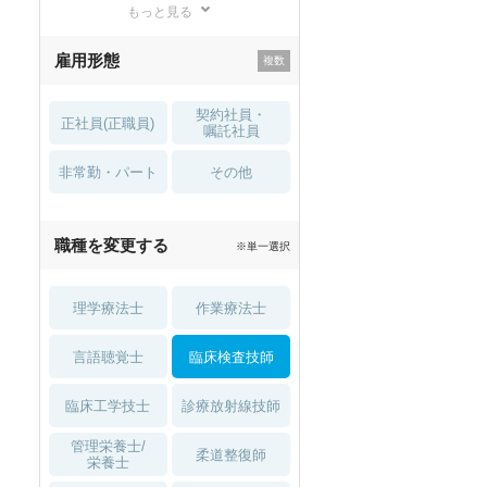
もっと見る
残業少なめ
寮・借り上げ
雇用形態
託児所・
住宅手当・補助
育児補助
契約社員・
正社員(正職員)
土日祝休
無資格 OK
嘱託社員
非常勤・パート
積極採用中
WEB面接OK
その他
2027年4月入職可
夏～秋入職可
職種を変更する
※単一選択
1月入職可
理学療法士
作業療法士
言語聴覚士
臨床検査技師
臨床工学技士
診療放射線技師
セラピスト
セラピスト
管理栄養士/
柔道整復師
栄養士
ートダ
世の中の需要の高まりととも
ワークライフバランス重視派