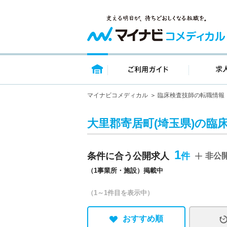
トップページ
ご利用ガイ
マイナビコメディカル
臨床検査技師の転職情報
大里郡寄居町(埼玉県)の臨
1
条件に合う公開求人
非公
（1事業所・施設）掲載中
（1～1件目を表示中）
おすすめ順