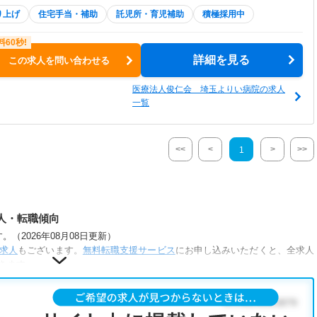
り上げ
住宅手当・補助
託児所・育児補助
積極採用中
詳細を見る
この求人を問い合わせる
医療法人俊仁会 埼玉よりい病院の求人
一覧
<<
<
>
>>
1
人・転職傾向
（2026年08月08日更新）
求人
もございます。
無料転職支援サービス
にお申し込みいただくと、全求人
きます。
うな条件が人気です。
所・育児補助あり
・
正社員(正職員)
・
病院