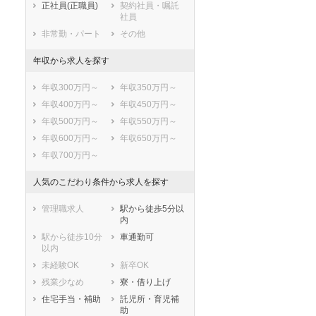
入間市
朝霞市
正社員(正職員)
契約社員・嘱託
社員
志木市
和光市
非常勤・パート
その他
新座市
桶川市
久喜市
北本市
年収から求人を探す
八潮市
富士見市
年収300万円～
年収350万円～
三郷市
蓮田市
年収400万円～
年収450万円～
坂戸市
幸手市
年収500万円～
年収550万円～
鶴ヶ島市
日高市
年収600万円～
年収650万円～
吉川市
ふじみ野市
年収700万円～
白岡市
北足立郡伊奈町
入間郡三芳町
入間郡毛呂山町
人気のこだわり条件から求人を探す
入間郡越生町
比企郡滑川町
比企郡嵐山町
比企郡小川町
管理職求人
駅から徒歩5分以
内
比企郡川島町
比企郡吉見町
駅から徒歩10分
車通勤可
比企郡鳩山町
比企郡ときがわ
以内
町
未経験OK
新卒OK
秩父郡横瀬町
秩父郡皆野町
残業少なめ
寮・借り上げ
秩父郡長瀞町
秩父郡小鹿野町
住宅手当・補助
託児所・育児補
秩父郡東秩父村
児玉郡美里町
助