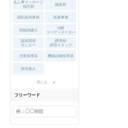
スト向け
に増加傾向の「介護施設」求
の方へ！なぜ120日が基準？
あん摩マッサージ
鍼灸師
指圧師
人をご紹介！
数え方も解説
調剤薬局事務
医療事務
治験
視能訓練士
コーディネーター
臨床開発
調理師/
モニター
調理スタッフ
児童指導員
機能訓練指導員
胚培養士
閉じる
フリーワード