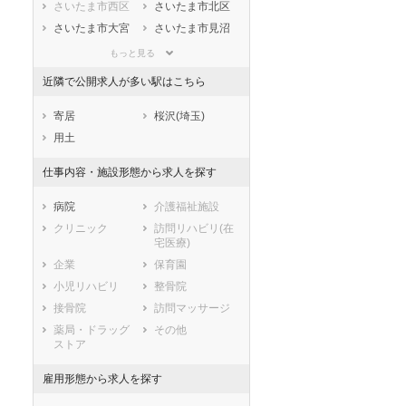
静岡県
愛知県
三重県
さいたま市西区
さいたま市北区
滋賀県
京都府
大阪府
さいたま市大宮
さいたま市見沼
区
区
兵庫県
奈良県
和歌山県
もっと見る
さいたま市中央
さいたま市桜区
鳥取県
島根県
岡山県
区
近隣で公開求人が多い駅はこちら
広島県
山口県
徳島県
さいたま市浦和
さいたま市南区
香川県
愛媛県
高知県
区
寄居
桜沢(埼玉)
福岡県
佐賀県
長崎県
さいたま市緑区
さいたま市岩槻
用土
区
熊本県
大分県
宮崎県
仕事内容・施設形態から求人を探す
市部
鹿児島県
沖縄県
川越市
熊谷市
病院
介護福祉施設
川口市
行田市
クリニック
訪問リハビリ(在
秩父市
所沢市
宅医療)
飯能市
加須市
企業
保育園
本庄市
東松山市
小児リハビリ
整骨院
春日部市
狭山市
接骨院
訪問マッサージ
羽生市
鴻巣市
薬局・ドラッグ
その他
ストア
深谷市
上尾市
草加市
越谷市
雇用形態から求人を探す
蕨市
戸田市