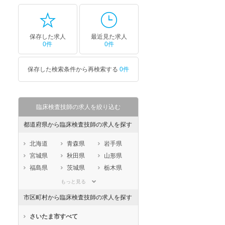
保存した求人
最近見た求人
0件
0件
保存した検索条件から再検索する
0件
臨床検査技師の求人を絞り込む
都道府県から臨床検査技師の求人を探す
北海道
青森県
岩手県
宮城県
秋田県
山形県
福島県
茨城県
栃木県
群馬県
埼玉県
千葉県
もっと見る
東京都
神奈川県
新潟県
市区町村から臨床検査技師の求人を探す
山梨県
長野県
富山県
石川県
福井県
岐阜県
さいたま市すべて