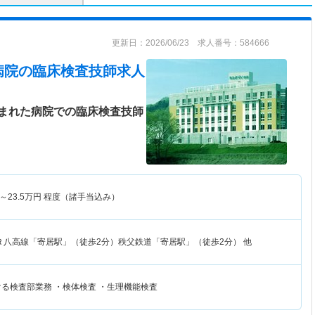
更新日：2026/06/23 求人番号：584666
病院
の臨床検査技師求人
まれた病院での臨床検査技師
～
23.5
万円
程度（諸手当込み）
Ｒ八高線「寄居駅」（徒歩2分）秩父鉄道「寄居駅」（徒歩2分） 他
ける検査部業務 ・検体検査 ・生理機能検査