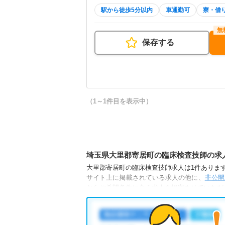
駅から徒歩5分以内
車通勤可
寮・借
保存する
（1～1件目を表示中）
埼玉県大里郡寄居町の臨床検査技師の求
大里郡寄居町の臨床検査技師求人は1件あります。
サイト上に掲載されている求人の他に、
非公開
からご希望条件に合う求人を提案させていただ
大里郡寄居町の臨床検査技師求人では以下のよ
・
積極採用中
・
住宅手当・補助あり
・
託児