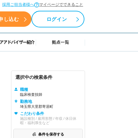
採用ご担当者様へ
マイページでできること
申し込む
ログイン
援情報
キャリアアドバイザー紹介
拠点一覧
選択中の検索条件
職種
臨床検査技師
勤務地
埼玉県大里郡寄居町
こだわり条件
施設種別 / 雇用形態 / 年収 / 休日休
暇・福利厚生など
条件を保存する