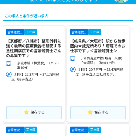
この求人と条件が近い求人
正社員
正社員
言語聴覚士
言語聴覚士
【京都府／八幡市】整形外科に
【岐阜県／大垣市】駅から徒歩
強く最新の医療機器を駆使する
圏内★託児所あり！病院でのお
急性期病院での言語聴覚士さん
仕事です♪＜言語聴覚士＞
の募集です♪
ＪＲ東海道本線(熱海－米原)
「大垣駅」（徒歩12分）
京阪本線「樟葉駅」（バス・
車10分）
【月収】20.7万円 ～ 22.4万円程
【月収】22.2万円 ～ 27.1万円程
度 諸手当込 正社員モデル
度（諸手当込）
保存する
保存する
正社員
正社員
言語聴覚士
言語聴覚士