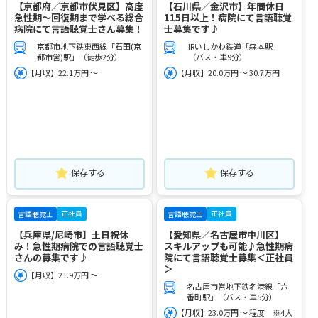
【京都府／京都市伏見区】高度
【石川県／金沢市】年間休日
急性期～回復期まで学べる総合
115日以上！病院にて言語聴覚
病院にて言語聴覚士さん募集！
士募集です♪
京都市地下鉄東西線「石田(京
IRいしかわ鉄道「森本駅」
都市営)駅」（徒歩2分）
（バス・車9分）
【月収】22.1万円 ～
【月収】20.0万円 ～ 30.7万円
保存する
保存する
正社員
正社員
言語聴覚士
言語聴覚士
【兵庫県/尼崎市】土日祝休
【愛知県／名古屋市中川区】
み！急性期病院での言語聴覚士
スキルアップも可能♪急性期病
さんの募集です♪
院にて言語聴覚士募集＜正社員
＞
【月収】21.9万円 ～
名古屋市営地下鉄名港線「六
番町駅」（バス・車5分）
【月収】23.0万円 ～ 程度 ※4大