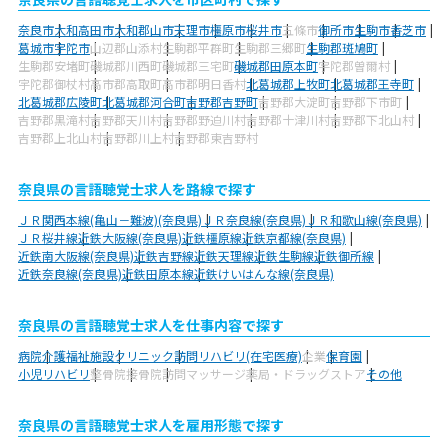
奈良市
大和高田市
大和郡山市
天理市
橿原市
桜井市
五條市
御所市
生駒市
香芝市
葛城市
宇陀市
山辺郡山添村
生駒郡平群町
生駒郡三郷町
生駒郡斑鳩町
生駒郡安堵町
磯城郡川西町
磯城郡三宅町
磯城郡田原本町
宇陀郡曽爾村
宇陀郡御杖村
高市郡高取町
高市郡明日香村
北葛城郡上牧町
北葛城郡王寺町
北葛城郡広陵町
北葛城郡河合町
吉野郡吉野町
吉野郡大淀町
吉野郡下市町
吉野郡黒滝村
吉野郡天川村
吉野郡野迫川村
吉野郡十津川村
吉野郡下北山村
吉野郡上北山村
吉野郡川上村
吉野郡東吉野村
奈良県の言語聴覚士求人を路線で探す
ＪＲ関西本線(亀山－難波)(奈良県)
ＪＲ奈良線(奈良県)
ＪＲ和歌山線(奈良県)
ＪＲ桜井線
近鉄大阪線(奈良県)
近鉄橿原線
近鉄京都線(奈良県)
近鉄南大阪線(奈良県)
近鉄吉野線
近鉄天理線
近鉄生駒線
近鉄御所線
近鉄奈良線(奈良県)
近鉄田原本線
近鉄けいはんな線(奈良県)
奈良県の言語聴覚士求人を仕事内容で探す
病院
介護福祉施設
クリニック
訪問リハビリ(在宅医療)
企業
保育園
小児リハビリ
整骨院
接骨院
訪問マッサージ
薬局・ドラッグストア
その他
奈良県の言語聴覚士求人を雇用形態で探す