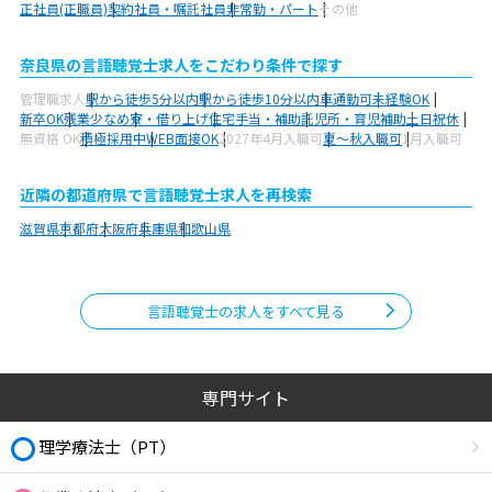
正社員(正職員)
契約社員・嘱託社員
非常勤・パート
その他
奈良県の言語聴覚士求人をこだわり条件で探す
管理職求人
駅から徒歩5分以内
駅から徒歩10分以内
車通勤可
未経験OK
新卒OK
残業少なめ
寮・借り上げ
住宅手当・補助
託児所・育児補助
土日祝休
無資格 OK
積極採用中
WEB面接OK
2027年4月入職可
夏～秋入職可
1月入職可
近隣の都道府県で言語聴覚士求人を再検索
滋賀県
京都府
大阪府
兵庫県
和歌山県
言語聴覚士の求人をすべて見る
専門サイト
理学療法士（PT）