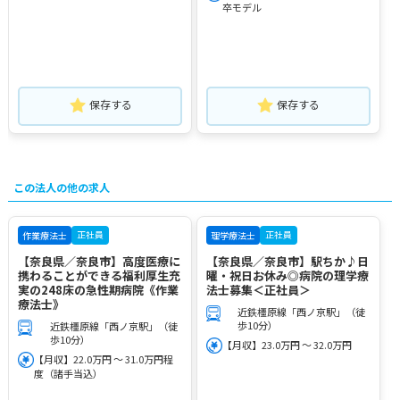
卒モデル
保存する
保存する
この法人の他の求人
正社員
正社員
作業療法士
理学療法士
【奈良県／奈良市】高度医療に
【奈良県／奈良市】駅ちか♪日
携わることができる福利厚生充
曜・祝日お休み◎病院の理学療
実の248床の急性期病院《作業
法士募集＜正社員＞
療法士》
近鉄橿原線「西ノ京駅」（徒
歩10分）
近鉄橿原線「西ノ京駅」（徒
歩10分）
【月収】23.0万円 ～ 32.0万円
【月収】22.0万円 ～ 31.0万円程
度（諸手当込）