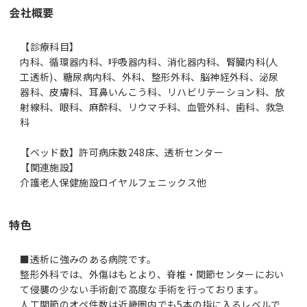
会社概要
【診療科目】
内科、循環器内科、呼吸器内科、消化器内科、腎臓内科(人
工透析)、糖尿病内科、外科、整形外科、脳神経外科、泌尿
器科、皮膚科、耳鼻いんこう科、リハビリテーション科、放
射線科、眼科、麻酔科、リウマチ科、血管外科、歯科、救急
科
【ベッド数】許可病床数248床、透析センター
【関連施設】
介護老人保健施設ロイヤルフェニックス他
特色
■透析に強みのある病院です。
整形外科では、外傷はもとより、脊椎・関節センターにおい
て侵襲の少ない手術創で高度な手術を行っております。
人工関節のオペ件数は近畿圏内でも5本の指に入るレベルで