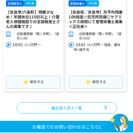
正社員
正社員
言語聴覚士
管理栄養士
【奈良市/六条町】残業少な
【奈良県／奈良市】月平均残業
め！年間休日110日以上！介護
10h程度☆託児所完備◎ケアミ
老人保健施設での言語聴覚士さ
ックス病院にて管理栄養士募集
んの募集です♪
＜正社員＞
近鉄橿原線「西ノ京駅」（徒
近鉄橿原線「西ノ京駅」（徒
歩11分）
歩10分）
【月収】22.0万円 ～
【月収】19.5万円 ～ 程度、基本
給+諸手当
保存する
保存する
最近見た求人一覧
お電話でのお問い合わせはこちら1