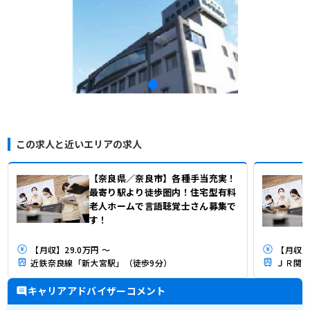
この求人と近いエリアの求人
【奈良県／奈良市】各種手当充実！
最寄り駅より徒歩圏内！住宅型有料
老人ホームで言語聴覚士さん募集で
す！
【月収】29.0万円 ～
【月収】2
近鉄奈良線「新大宮駅」（徒歩9分）
ＪＲ関西
キャリアアドバイザーコメント