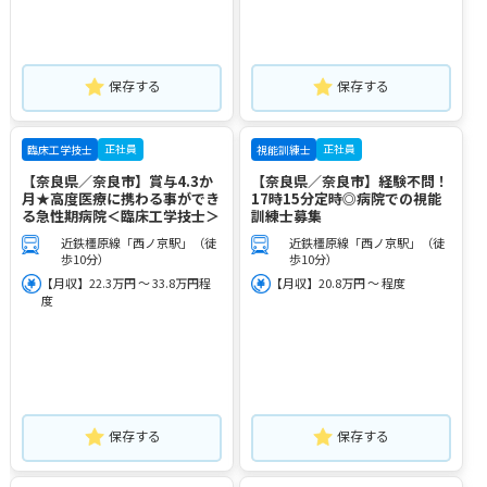
保存する
保存する
正社員
正社員
臨床工学技士
視能訓練士
【奈良県／奈良市】賞与4.3か
【奈良県／奈良市】経験不問！
月★高度医療に携わる事ができ
17時15分定時◎病院での視能
る急性期病院＜臨床工学技士＞
訓練士募集
近鉄橿原線「西ノ京駅」（徒
近鉄橿原線「西ノ京駅」（徒
歩10分）
歩10分）
【月収】22.3万円 ～ 33.8万円程
【月収】20.8万円 ～ 程度
度
保存する
保存する