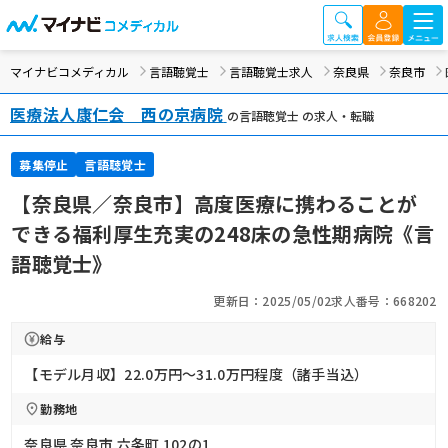
マイナビコメディカル
言語聴覚士
言語聴覚士求人
奈良県
奈良市
医療法人康仁会 西の京病院
の言語聴覚士 の求人・転職
募集停止
言語聴覚士
【奈良県／奈良市】高度医療に携わることが
できる福利厚生充実の248床の急性期病院《言
語聴覚士》
更新日：2025/05/02
求人番号：668202
給与
【モデル月収】22.0万円〜31.0万円程度（諸手当込）
勤務地
奈良県 奈良市 六条町 102の1