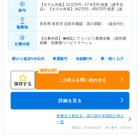
【モデル月収】
21.0
万円～
27.8
万円
程度（諸手当
込） 【モデル年収】
342
万円～
450
万円
程度（諸手
給与
当込）
奈良県 奈良市
近鉄京都線「高の原駅」（徒歩5分）
勤務地
【仕事内容】 ■病院にてリハビリ業務全般 （急性期
病棟・回復期リハビリテーショ…
仕事内容
駅から徒歩5分以内
車通勤可
未経験OK
寮・借り上げ
住宅
この求人を問い合わせる
保存する
詳細を見る
医療法人新生会 高の原中央病院の求人
一覧
更新日：2026/05/26 求人番号：570197