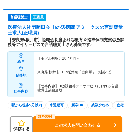
言語聴覚士
正職員
医療法人社団岡田会 山の辺病院 アミークス
の言語聴覚
士求人(正職員)
【奈良県/桜井市】退職金制度あり◎教育＆指導体制充実◎放課
後等デイサービスで言語聴覚士さん募集です♪
【モデル月収】
20.7
万円～
給与
奈良県 桜井市
ＪＲ桜井線「巻向駅」（徒歩5分）
勤務地
【仕事内容】 ■放課後等デイサービスにおける言語
聴覚士業務全般
仕事内容
駅から徒歩5分以内
車通勤可
新卒OK
残業少なめ
住宅手当
この求人を問い合わせる
保存する