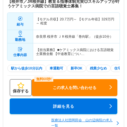
【桜井市／JR桜井線】教育＆指導体制充実◎スキルアップが叶
うケアミックス病院での言語聴覚士募集！
【モデル月収】
20.7
万円～
【モデル年収】
329
万円
～
程度
給与
奈良県 桜井市
ＪＲ桜井線「巻向駅」（徒歩10分）
勤務地
【担当業務】 ■ケアミックス病院における言語聴覚
士業務全般 【中途教育につい…
仕事内容
駅から徒歩10分以内
車通勤可
新卒OK
残業少なめ
住宅手
この求人を問い合わせる
保存する
詳細を見る
医療法人社団岡田会 山の辺病院の求人
一覧