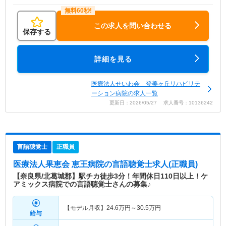
この求人を問い合わせる
保存する
詳細を見る
医療法人せいわ会 登美ヶ丘リハビリテ
ーション病院の求人一覧
更新日：2026/05/27 求人番号：10136242
言語聴覚士
正職員
医療法人果恵会 恵王病院
の言語聴覚士求人(正職員)
【奈良県/北葛城郡】駅チカ徒歩3分！年間休日110日以上！ケ
アミックス病院での言語聴覚士さんの募集♪
【モデル月収】
24.6
万円～
30.5
万円
給与