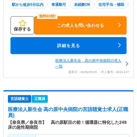
駅から徒歩5分以内
車通勤可
未経験OK
住宅手当・補助
積
この求人を問い合わせる
保存する
詳細を見る
医療法人新生会 高の原中央病院の求人
一覧
更新日：2026/05/26 求人番号：9021137
言語聴覚士
正職員
医療法人新生会 高の原中央病院
の言語聴覚士求人(正職
員)
【奈良県／奈良市】 高の原駅目の前！循環器に特化した249
床の急性期病院