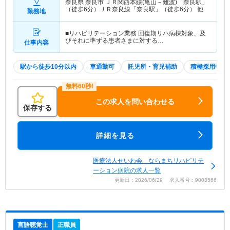
奈良県 奈良市
ＪＲ関西本線(亀山－難波)「奈良駅」
（徒歩6分）ＪＲ奈良線「奈良駅」（徒歩6分） 他
勤務地
■リハビリテーション業務 回復期リハ病棟対象、及
びそれに準ずる患者さまに対する…
仕事内容
駅から徒歩10分以内
車通勤可
託児所・育児補助
積極採用中
この求人を問い合わせる
保存する
詳細を見る
医療法人せいわ会 ならまちリハビリテ
ーション病院の求人一覧
更新日：2026/06/29 求人番号：9008566
言語聴覚士
正職員