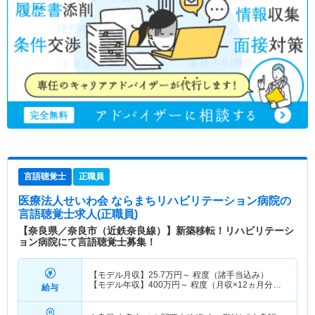
言語聴覚士
正職員
医療法人せいわ会 ならまちリハビリテーション病院
の
言語聴覚士求人(正職員)
【奈良県／奈良市（近鉄奈良線）】新築移転！リハビリテーシ
ョン病院にて言語聴覚士募集！
【モデル月収】
25.7
万円～
程度（諸手当込み）
【モデル年収】
400
万円～
程度（月収×12ヵ月分／
給与
賞与含む）