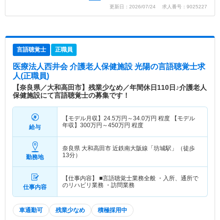
更新日：2026/07/24 求人番号：9025227
言語聴覚士
正職員
医療法人西井会 介護老人保健施設 光陽
の言語聴覚士求
人(正職員)
【奈良県／大和高田市】残業少なめ／年間休日110日♪介護老人
保健施設にて言語聴覚士の募集です！
【モデル月収】
24.5
万円～
34.0
万円
程度 【モデル
年収】
300
万円～
450
万円
程度
給与
奈良県 大和高田市
近鉄南大阪線「坊城駅」（徒歩
13分）
勤務地
【仕事内容】 ■言語聴覚士業務全般 ・入所、通所で
のリハビリ業務 ・訪問業務
仕事内容
車通勤可
残業少なめ
積極採用中