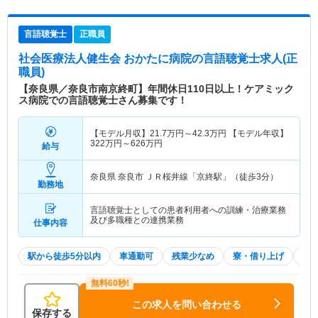
言語聴覚士
正職員
社会医療法人健生会 おかたに病院
の言語聴覚士求人(正
職員)
【奈良県／奈良市南京終町】年間休日110日以上！ケアミック
ス病院での言語聴覚士さん募集です！
【モデル月収】
21.7
万円～
42.3
万円
【モデル年収】
322
万円～
626
万円
給与
奈良県 奈良市
ＪＲ桜井線「京終駅」（徒歩3分）
勤務地
言語聴覚士としての患者利用者への訓練・治療業務
及び多職種との連携業務
仕事内容
駅から徒歩5分以内
車通勤可
残業少なめ
寮・借り上げ
託
この求人を問い合わせる
保存する