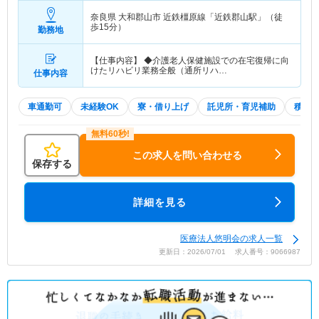
奈良県 大和郡山市
近鉄橿原線「近鉄郡山駅」（徒
歩15分）
勤務地
【仕事内容】 ◆介護老人保健施設での在宅復帰に向
けたリハビリ業務全般（通所リハ…
仕事内容
車通勤可
未経験OK
寮・借り上げ
託児所・育児補助
積極
この求人を問い合わせる
保存する
詳細を見る
医療法人悠明会の求人一覧
更新日：2026/07/01 求人番号：9066987