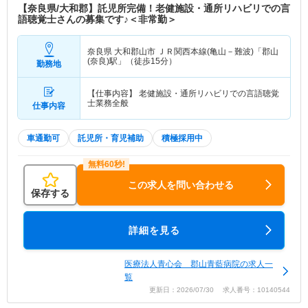
【奈良県/大和郡】託児所完備！老健施設・通所リハビリでの言
語聴覚士さんの募集です♪＜非常勤＞
奈良県 大和郡山市
ＪＲ関西本線(亀山－難波)「郡山
(奈良)駅」（徒歩15分）
勤務地
【仕事内容】 老健施設・通所リハビリでの言語聴覚
士業務全般
仕事内容
車通勤可
託児所・育児補助
積極採用中
この求人を問い合わせる
保存する
詳細を見る
医療法人青心会 郡山青藍病院の求人一
覧
更新日：2026/07/30 求人番号：10140544