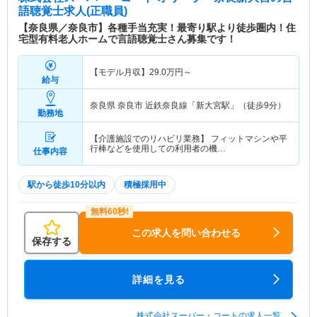
語聴覚士求人(正職員)
【奈良県／奈良市】各種手当充実！最寄り駅より徒歩圏内！住
宅型有料老人ホームで言語聴覚士さん募集です！
【モデル月収】
29.0
万円～
給与
奈良県 奈良市
近鉄奈良線「新大宮駅」（徒歩9分）
勤務地
【介護施設でのリハビリ業務】 フィットマシンや平
行棒などを使用しての利用者の機…
仕事内容
駅から徒歩10分以内
積極採用中
この求人を問い合わせる
保存する
詳細を見る
株式会社スーパー・コートの求人一覧