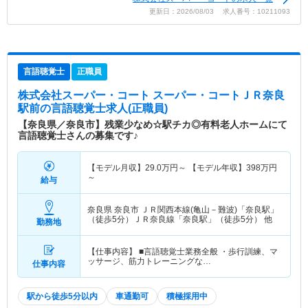
更新日：2026/08/03 求人番号：10211093
言語聴覚士
正職員
株式会社スーパー・コート スーパー・コートＪＲ奈良
駅前
の言語聴覚士求人(正職員)
【奈良県／奈良市】残業少なめ☆駅チカ◎有料老人ホームにて
言語聴覚士さんの募集です♪
【モデル月収】
29.0
万円～
【モデル年収】
398
万円
～
給与
奈良県 奈良市
ＪＲ関西本線(亀山－難波)「奈良駅」
（徒歩5分）ＪＲ奈良線「奈良駅」（徒歩5分） 他
勤務地
【仕事内容】 ■言語聴覚士業務全般 ・歩行訓練、マ
ッサージ、筋力トレーニングな…
仕事内容
駅から徒歩5分以内
車通勤可
積極採用中