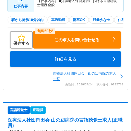
【仕事内容】 ■介護老人保健施設における言語聴覚
士業務全般
仕事内容
駅から徒歩10分以内
車通勤可
新卒OK
残業少なめ
住宅手
この求人を問い合わせる
保存する
詳細を見る
医療法人社団岡田会 山の辺病院の求人
一覧
更新日：2026/07/24 求人番号：9785768
言語聴覚士
正職員
医療法人社団岡田会 山の辺病院
の言語聴覚士求人(正職
員)