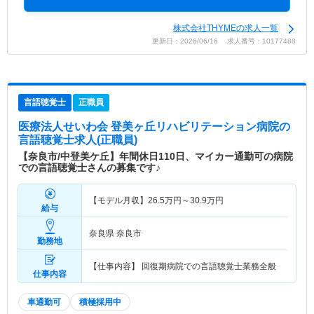
株式会社THYMEの求人一覧
更新日：2026/06/16 求人番号：10177488
言語聴覚士
正職員
医療法人せいわ会 登美ヶ丘リハビリテーション病院
の
言語聴覚士求人(正職員)
【奈良市/中登美ケ丘】年間休日110日、マイカー通勤可の病院
での言語聴覚士さんの募集です♪
【モデル月収】
26.5
万円～
30.9
万円
給与
奈良県 奈良市
勤務地
【仕事内容】 回復期病院での言語聴覚士業務全般
仕事内容
車通勤可
積極採用中