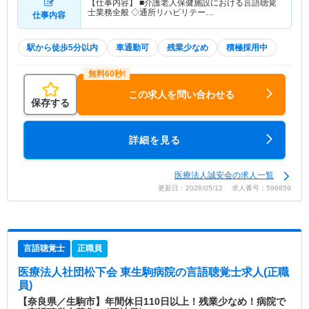
【仕事内容】 ■介護老人保健施設における言語聴覚
士業務全般 ◇通所リハビリテー…
仕事内容
駅から徒歩5分以内
車通勤可
残業少なめ
積極採用中
この求人を問い合わせる
保存する
詳細を見る
医療法人誠安会の求人一覧
更新日：2026/05/12 求人番号：596859
言語聴覚士
正職員
医療法人社団松下会 東生駒病院
の言語聴覚士求人(正職
員)
【奈良県／生駒市】年間休日110日以上！残業少なめ！病院で