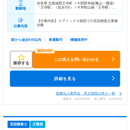
奈良県 北葛城郡王寺町
ＪＲ関西本線(亀山－難波)
「王寺駅」（徒歩3分）ＪＲ和歌山線「王寺駅」
勤務地
（徒歩3分） 他
【仕事内容】 ケアミックス病院での言語聴覚士業務
全般
仕事内容
駅から徒歩5分以内
車通勤可
積極採用中
この求人を問い合わせる
保存する
詳細を見る
医療法人果恵会 恵王病院の求人一覧
更新日：2026/05/26 求人番号：10157315
言語聴覚士
正職員