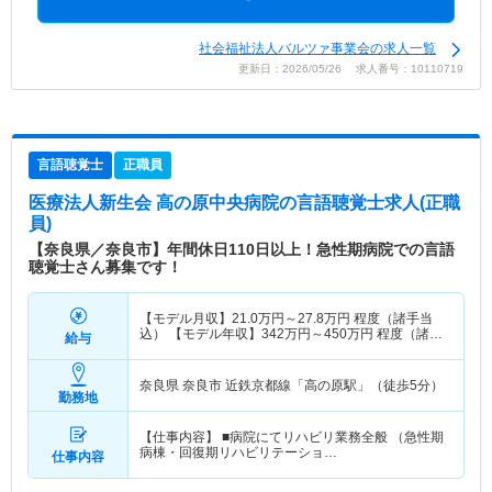
社会福祉法人バルツァ事業会の求人一覧
更新日：2026/05/26 求人番号：10110719
言語聴覚士
正職員
医療法人新生会 高の原中央病院
の言語聴覚士求人(正職
員)
【奈良県／奈良市】年間休日110日以上！急性期病院での言語
聴覚士さん募集です！
【モデル月収】
21.0
万円～
27.8
万円
程度（諸手当
込） 【モデル年収】
342
万円～
450
万円
程度（諸手
給与
当込）
奈良県 奈良市
近鉄京都線「高の原駅」（徒歩5分）
勤務地
【仕事内容】 ■病院にてリハビリ業務全般 （急性期
病棟・回復期リハビリテーショ…
仕事内容