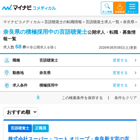
マイナビコメディカル
言語聴覚士の転職情報
言語聴覚士求人一覧
奈良県
奈良県の積極採用中の言語聴覚士
公開求人・転職・募集情
報一覧
68
求人数
件
※非公開求人を除く
2026年08月08日(土)更新
職種
言語聴覚士
変更する
勤務地
奈良県
変更する
求人条件
積極採用中
変更する
この検索条件を保存する
条件をクリア
言語聴覚士
正職員
株式会社スーパー・コート オリーブ・奈良新大宮
の言