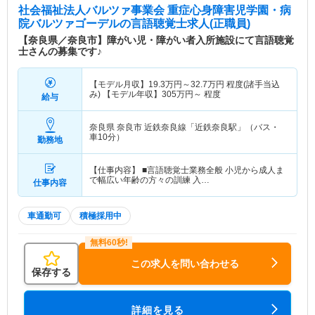
社会福祉法人バルツァ事業会 重症心身障害児学園・病
院バルツァゴーデル
の言語聴覚士求人(正職員)
【奈良県／奈良市】障がい児・障がい者入所施設にて言語聴覚
士さんの募集です♪
【モデル月収】
19.3
万円～
32.7
万円
程度(諸手当込
み) 【モデル年収】
305
万円～
程度
給与
奈良県 奈良市
近鉄奈良線「近鉄奈良駅」（バス・
車10分）
勤務地
【仕事内容】 ■言語聴覚士業務全般 小児から成人ま
で幅広い年齢の方々の訓練 入…
仕事内容
車通勤可
積極採用中
この求人を問い合わせる
保存する
詳細を見る