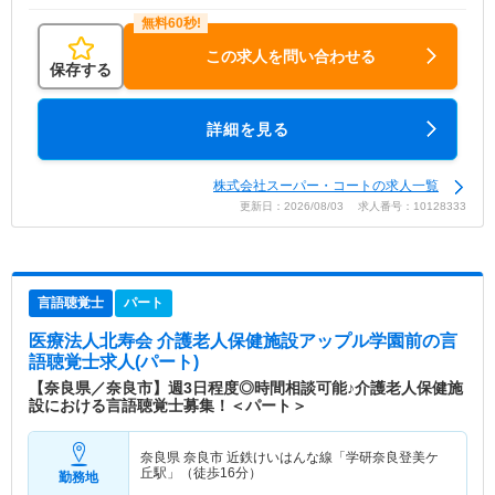
この求人を問い合わせる
保存する
詳細を見る
株式会社スーパー・コートの求人一覧
更新日：2026/08/03 求人番号：10128333
言語聴覚士
パート
医療法人北寿会 介護老人保健施設アップル学園前
の言
語聴覚士求人(パート)
【奈良県／奈良市】週3日程度◎時間相談可能♪介護老人保健施
設における言語聴覚士募集！＜パート＞
奈良県 奈良市
近鉄けいはんな線「学研奈良登美ケ
丘駅」（徒歩16分）
勤務地