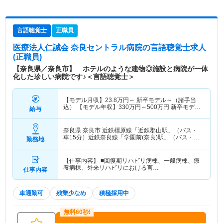
言語聴覚士
正職員
医療法人仁誠会 奈良セントラル病院
の言語聴覚士求人
(正職員)
【奈良県／奈良市】 ホテルのような建物◎施設と病院が一体
化した珍しい病院です♪＜言語聴覚士＞
【モデル月収】
23.8
万円～
新卒モデル～（諸手当
込） 【モデル年収】
330
万円～
500
万円
新卒モデル
給与
～
奈良県 奈良市
近鉄橿原線「近鉄郡山駅」（バス・
車15分）近鉄奈良線「学園前(奈良)駅」（バス・車
勤務地
12分）
【仕事内容】 ■回復期リハビリ病棟、一般病棟、療
養病棟、外来リハビリにおける言…
仕事内容
車通勤可
残業少なめ
積極採用中