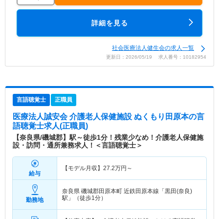
詳細を見る
社会医療法人健生会の求人一覧
更新日：2026/05/19 求人番号：10182954
言語聴覚士
正職員
医療法人誠安会 介護老人保健施設 ぬくもり田原本
の言
語聴覚士求人(正職員)
【奈良県/磯城郡】駅～徒歩1分！残業少なめ！介護老人保健施
設・訪問・通所兼務求人！＜言語聴覚士＞
【モデル月収】
27.2
万円～
給与
奈良県 磯城郡田原本町
近鉄田原本線「黒田(奈良)
駅」（徒歩1分）
勤務地