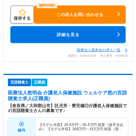
この求人を問い合わせる
保存する
詳細を見る
医療法人西井会の求人一覧
更新日：2026/07/08 求人番号：9099347
言語聴覚士
正職員
医療法人悠明会 介護老人保健施設 ウェルケア悠
の言語
聴覚士求人(正職員)
【奈良県／大和郡山市】託児所・寮完備◎介護老人保健施設で
の言語聴覚士さんの募集です♪
【モデル月収】
26.9
万円～
30.4
万円
程度（諸手当込
み） 【モデル年収】
368
万円～
415
万円
程度（賞与
給与
別）