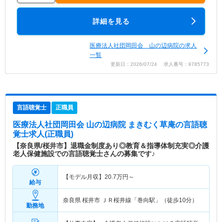
詳細を見る
医療法人社団岡田会 山の辺病院の求人
一覧
更新日：2026/07/24 求人番号：9785773
言語聴覚士
正職員
医療法人社団岡田会 山の辺病院 まきむく草庵
の言語聴
覚士求人(正職員)
【奈良県/桜井市】退職金制度あり◎教育＆指導体制充実◎介護
老人保健施設での言語聴覚士さんの募集です♪
【モデル月収】
20.7
万円～
給与
奈良県 桜井市
ＪＲ桜井線「巻向駅」（徒歩10分）
勤務地