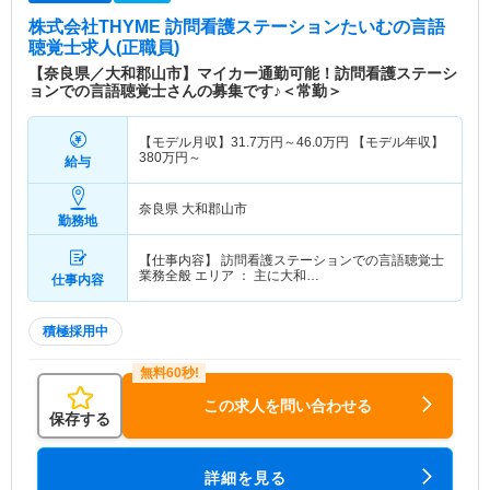
株式会社THYME 訪問看護ステーションたいむ
の言語
聴覚士求人(正職員)
【奈良県／大和郡山市】マイカー通勤可能！訪問看護ステーシ
ョンでの言語聴覚士さんの募集です♪＜常勤＞
【モデル月収】
31.7
万円～
46.0
万円
【モデル年収】
380
万円～
給与
奈良県 大和郡山市
勤務地
【仕事内容】 訪問看護ステーションでの言語聴覚士
業務全般 エリア ： 主に大和…
仕事内容
積極採用中
この求人を問い合わせる
保存する
詳細を見る