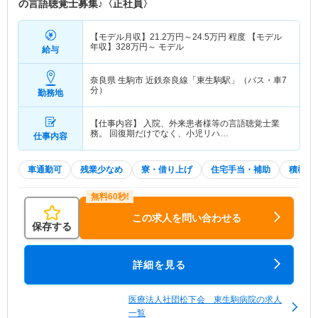
の言語聴覚士募集♪〈正社員〉
【モデル月収】
21.2
万円～
24.5
万円
程度 【モデル
年収】
328
万円～
モデル
給与
奈良県 生駒市
近鉄奈良線「東生駒駅」（バス・車7
分）
勤務地
【仕事内容】 入院、外来患者様等の言語聴覚士業
務。 回復期だけでなく、小児リハ…
仕事内容
車通勤可
残業少なめ
寮・借り上げ
住宅手当・補助
積極採
この求人を問い合わせる
保存する
詳細を見る
医療法人社団松下会 東生駒病院の求人
一覧