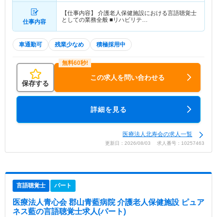
【仕事内容】 介護老人保健施設における言語聴覚士
としての業務全般 ■リハビリテ…
仕事内容
車通勤可
残業少なめ
積極採用中
この求人を問い合わせる
保存する
詳細を見る
医療法人北寿会の求人一覧
更新日：2026/08/03 求人番号：10257463
言語聴覚士
パート
医療法人青心会 郡山青藍病院 介護老人保健施設 ピュア
ネス藍
の言語聴覚士求人(パート)