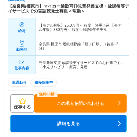
【奈良県/橿原市】マイカー通勤可◎児童発達支援・放課後等デ
イサービスでの言語聴覚士募集＜常勤＞
【モデル月収】
25.0
万円～
程度 諸手当込 【モデ
ル年収】
380
万円～
程度※経験5年モデル
給与
奈良県 橿原市
近鉄橿原線「新ノ口駅」（徒歩13
分）
勤務地
児童発達支援 放課後デイサービスでのお仕事です。
・小児リハビリ ・療育、発達…
仕事内容
車通勤可
積極採用中
この求人を問い合わせる
保存する
詳細を見る