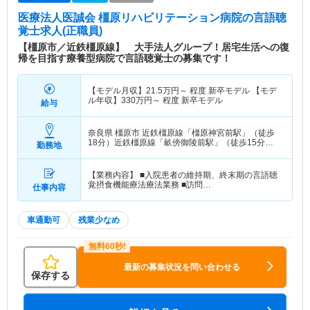
医療法人医誠会 橿原リハビリテーション病院
の言語聴
覚士求人(正職員)
【橿原市／近鉄橿原線】 大手法人グループ！居宅生活への復
帰を目指す療養型病院で言語聴覚士の募集です！
【モデル月収】
21.5
万円～
程度 新卒モデル 【モデ
ル年収】
330
万円～
程度 新卒モデル
給与
奈良県 橿原市
近鉄橿原線「橿原神宮前駅」（徒歩
18分）近鉄橿原線「畝傍御陵前駅」（徒歩15分）
勤務地
他
【業務内容】 ■入院患者の維持期、終末期の言語聴
覚摂食機能療法療法業務 ■訪問…
仕事内容
車通勤可
残業少なめ
最新の募集状況を問い合わせる
保存する