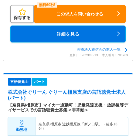
この求人を問い合わせる
保存する
詳細を見る
医療法人雄信会の求人一覧
更新日：2023/03/13 求人番号：703709
言語聴覚士
パート
株式会社ぐりーん ぐりーん橿原支店
の言語聴覚士求人
(パート)
【奈良県/橿原市】マイカー通勤可！児童発達支援・放課後等デ
イサービスでの言語聴覚士募集＜非常勤＞
奈良県 橿原市
近鉄橿原線「新ノ口駅」（徒歩13
分）
勤務地