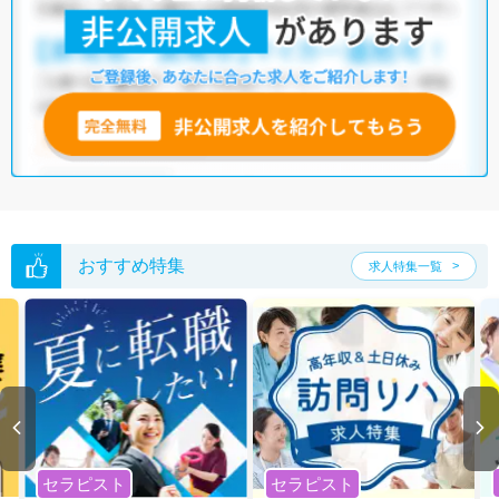
リ
・
保育園
・
その他
他の条件でも人気の求人がございますので、「こだわり条件」から検索
いただくか、お気軽にお問い合わせください。
全国の言語聴覚士求人
から検索いただくことも可能です。
無料転職支援サービス
にお申し込みいただくと、ご希望条件をヒアリン
グした上で求人をご提案いたします。
ご希望条件がまだ定まっていない方は
人気の希望条件をピックアップし
た求人特集
をぜひご活用ください。
転職支援の他、情報収集や募集状況の確認も、お気軽にご相談くださ
い。
おすすめ特集
求人特集一覧
セラピスト
セラピスト