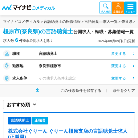
マイナビコメディカル
言語聴覚士の転職情報
言語聴覚士求人一覧
奈良県
橿原市(奈良県)の言語聴覚士
公開求人・転職・募集情報一覧
6
求人数
件
※非公開求人を除く
2026年08月09日(日)更新
職種
言語聴覚士
変更する
勤務地
奈良県橿原市
変更する
求人条件
その他求人条件未設定
変更する
この検索条件を保存する
条件をクリア
言語聴覚士
正職員
株式会社ぐりーん ぐりーん橿原支店
の言語聴覚士求人
(正職員)