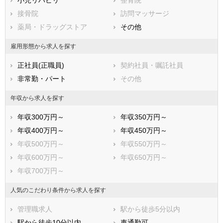
小児リハビリ
整骨院
吉野郡下市町
吉野郡黒滝村
接骨院
訪問マッサージ
吉野郡天川村
吉野郡野迫川村
薬局・ドラッグストア
その他
吉野郡十津川村
吉野郡下北山村
吉野郡上北山村
吉野郡川上村
雇用形態から求人を探す
吉野郡東吉野村
正社員(正職員)
契約社員・嘱託社員
非常勤・パート
その他
年収から求人を探す
年収300万円～
年収350万円～
年収400万円～
年収450万円～
年収500万円～
年収550万円～
年収600万円～
年収650万円～
年収700万円～
人気のこだわり条件から求人を探す
管理職求人
駅から徒歩5分以内
駅から徒歩10分以内
車通勤可