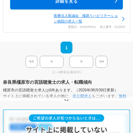
詳細を見る
医療法人医誠会 橿原リハビリテーショ
ン病院の求人一覧
更新日：2026/05/01 求人番号：512052
1
<<
<
>
>>
（1～6件目を表示中）
奈良県橿原市の言語聴覚士の求人・転職傾向
橿原市の言語聴覚士求人は6件あります。（2026年08月09日更新）
サイト上に掲載されている求人の他に、
非公開求人
もございます。
無料
転職支援サービス
にお申し込みいただくと、全求人からご希望条件に合
う求人を提案させていただきます。
橿原市の言語聴覚士求人では以下のような条件が人気です。
・
積極採用中
・
残業少なめ
・
住宅手当・補助あり
・
正社員(正職員)
・
病院
・
介護福祉施設
・
訪問リハビリ(在宅医療)
・
小児リハビ