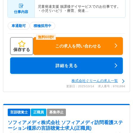
児童発達支援 放課後デイサービスでのお仕事です。
・小児リハビリ ・療育、発達…
仕事内容
車通勤可
積極採用中
この求人を問い合わせる
保存する
詳細を見る
株式会社ぐりーんの求人一覧
更新日：2025/10/14 求人番号：9761894
言語聴覚士
正職員
募集停止
ソフィアメディ株式会社 ソフィアメディ訪問看護ステ
ーション橿原
の言語聴覚士求人(正職員)