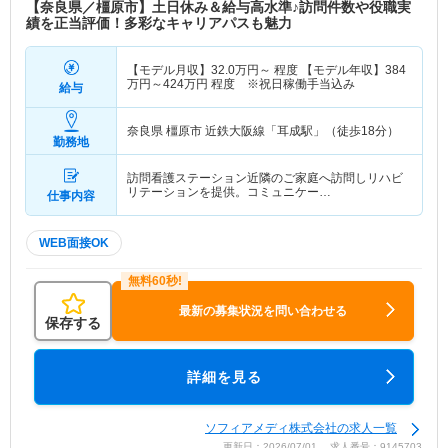
【奈良県／橿原市】土日休み＆給与高水準♪訪問件数や役職実
績を正当評価！多彩なキャリアパスも魅力
【モデル月収】
32.0
万円～
程度 【モデル年収】
384
万円～
424
万円
程度 ※祝日稼働手当込み
給与
奈良県 橿原市
近鉄大阪線「耳成駅」（徒歩18分）
勤務地
訪問看護ステーション近隣のご家庭へ訪問しリハビ
リテーションを提供。コミュニケー…
仕事内容
WEB面接OK
最新の募集状況を問い合わせる
保存する
詳細を見る
ソフィアメディ株式会社の求人一覧
更新日：2026/07/01 求人番号：9145703