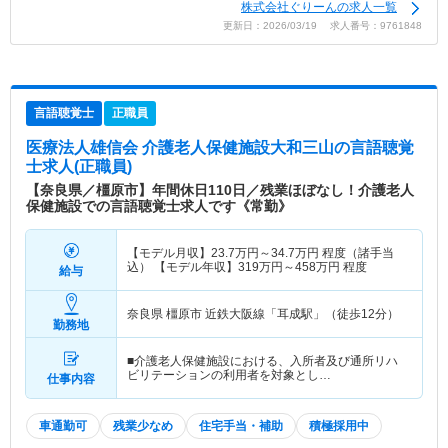
株式会社ぐりーんの求人一覧
更新日：2026/03/19 求人番号：9761848
言語聴覚士
正職員
医療法人雄信会 介護老人保健施設大和三山
の言語聴覚
士求人(正職員)
【奈良県／橿原市】年間休日110日／残業ほぼなし！介護老人
保健施設での言語聴覚士求人です《常勤》
【モデル月収】
23.7
万円～
34.7
万円
程度（諸手当
込） 【モデル年収】
319
万円～
458
万円
程度
給与
奈良県 橿原市
近鉄大阪線「耳成駅」（徒歩12分）
勤務地
■介護老人保健施設における、入所者及び通所リハ
ビリテーションの利用者を対象とし…
仕事内容
車通勤可
残業少なめ
住宅手当・補助
積極採用中