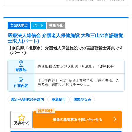
言語聴覚士
パート
募集停止
医療法人雄信会 介護老人保健施設 大和三山
の言語聴覚
士求人(パート)
【奈良県／橿原市】介護老人保健施設での言語聴覚士募集です
《パート》
奈良県 橿原市
近鉄大阪線「耳成駅」（徒歩10分）
勤務地
【仕事内容】 ■言語聴覚士業務全般 ・通所者様、入
居者様、訪問リハビリテーショ…
仕事内容
駅から徒歩10分以内
車通勤可
残業少なめ
最新の募集状況を問い合わせる
保存する