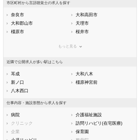
市区町村から言語聴覚士の求人を探す
石川県
福井県
岐阜県
静岡県
奈良市
愛知県
大和高田市
三重県
滋賀県
大和郡山市
京都府
天理市
大阪府
兵庫県
橿原市
奈良県
桜井市
和歌山県
鳥取県
五條市
島根県
御所市
岡山県
もっと見る
広島県
生駒市
山口県
香芝市
徳島県
香川県
葛城市
愛媛県
宇陀市
高知県
近隣で公開求人が多い駅はこちら
福岡県
山辺郡山添村
佐賀県
生駒郡平群町
長崎県
熊本県
生駒郡三郷町
耳成
大分県
生駒郡斑鳩町
大和八木
宮崎県
鹿児島県
生駒郡安堵町
新ノ口
沖縄県
磯城郡川西町
橿原神宮前
磯城郡三宅町
八木西口
磯城郡田原本町
宇陀郡曽爾村
宇陀郡御杖村
仕事内容・施設形態から求人を探す
高市郡高取町
高市郡明日香村
病院
介護福祉施設
北葛城郡上牧町
北葛城郡王寺町
クリニック
訪問リハビリ(在宅医療)
北葛城郡広陵町
北葛城郡河合町
企業
保育園
吉野郡吉野町
吉野郡大淀町