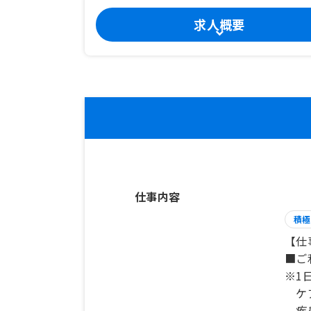
求人概要
仕事内容
積極
【仕
■ご
※1
ケア
疾患