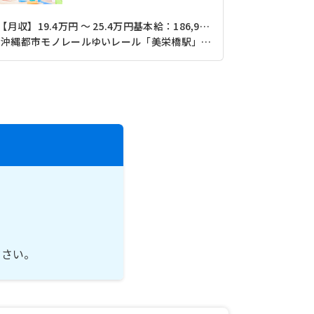
【月収】19.4万円 ～ 25.4万円基本給：186,900円～243,500円＋調整手当
沖縄都市モノレールゆいレール「美栄橋駅」（徒歩20分）
【月収】20
ださい。