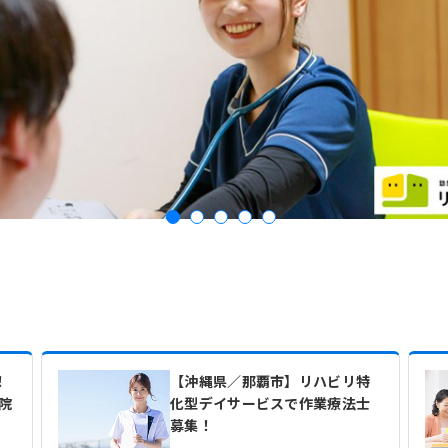
！
【沖縄県／那覇市】リハビリ特
院
化型デイサービスで作業療法士
す
募集！