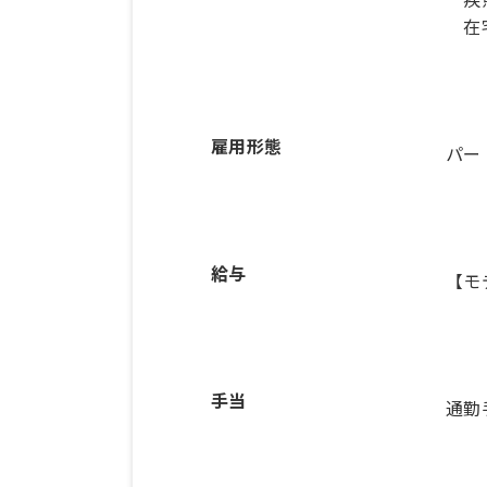
在宅
雇用形態
パー
給与
【モ
手当
通勤手