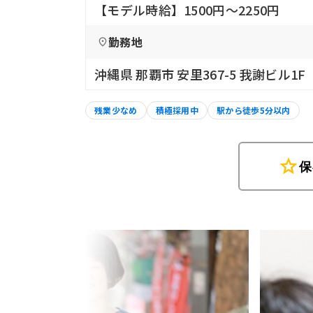
【モデル時給】1500円〜2250円
勤務地
沖縄県 那覇市 安里367-5 我謝ビル1F
残業少なめ
積極採用中
駅から徒歩5分以内
star
保