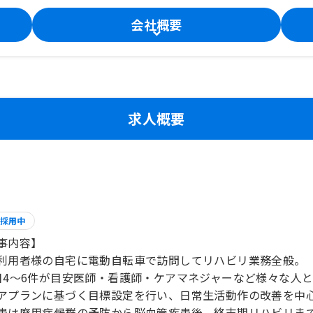
会社概要
求人概要
採用中
事内容】
利用者様の自宅に電動自転車で訪問してリハビリ業務全般。
日4～6件が目安医師・看護師・ケアマネジャーなど様々な人
プランに基づく目標設定を行い、日常生活動作の改善を中心
は廃用症候群の予防から脳血管疾患後、終末期リハビリまで