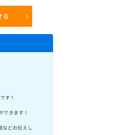
せる
メです！
ができます！
細などお伝えし