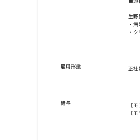
■透
生野
・病
・ク
雇用形態
正社
給与
【モ
【モ