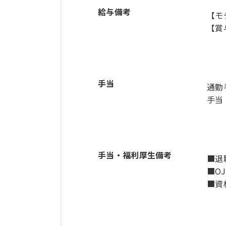
給与備考
【モ
手当
通勤
手当
手当・福利厚生備考
■退
■O
■資