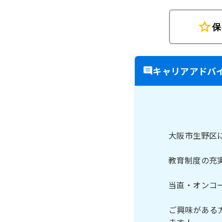
star
保
キャリアアドバ
大阪市生野区
教育制度の充
当直・オンコ
ご興味がある
ます！