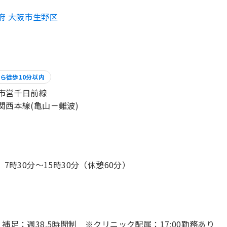
府 大阪市生野区
ら徒歩10分以内
市営千日前線
関西本線(亀山－難波)
） 7時30分〜15時30分（休憩60分）