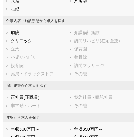
鹿児島県
大阪市阿倍野区
八尾
沖縄県
大阪市住吉区
八尾南
大阪市東住吉区
志紀
大阪市西成区
大阪市淀川区
大阪市鶴見区
仕事内容・施設形態から求人を探す
大阪市住之江区
大阪市平野区
病院
介護福祉施設
大阪市北区
大阪市中央区
クリニック
訪問リハビリ(在宅医療)
堺市すべて
企業
保育園
堺市堺区
堺市中区
小児リハビリ
整骨院
堺市東区
堺市西区
接骨院
訪問マッサージ
堺市南区
堺市北区
薬局・ドラッグストア
その他
堺市美原区
市部
雇用形態から求人を探す
岸和田市
豊中市
正社員(正職員)
契約社員・嘱託社員
池田市
吹田市
非常勤・パート
その他
泉大津市
高槻市
貝塚市
守口市
年収から求人を探す
枚方市
茨木市
年収300万円～
年収350万円～
八尾市
泉佐野市