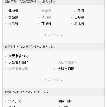
都道府県から臨床工学技士の求人を探す
北海道
青森県
岩手県
宮城県
秋田県
山形県
福島県
茨城県
栃木県
群馬県
埼玉県
千葉県
もっと見る
東京都
神奈川県
新潟県
山梨県
長野県
富山県
市区町村から臨床工学技士の求人を探す
石川県
福井県
岐阜県
静岡県
大阪市すべて
愛知県
三重県
滋賀県
大阪市都島区
京都府
大阪市福島区
大阪府
兵庫県
大阪市此花区
奈良県
大阪市西区
和歌山県
鳥取県
大阪市港区
島根県
大阪市大正区
岡山県
もっと見る
広島県
大阪市天王寺区
山口県
大阪市浪速区
徳島県
香川県
大阪市西淀川区
愛媛県
大阪市東淀川区
高知県
近隣で公開求人が多い駅はこちら
福岡県
大阪市東成区
佐賀県
大阪市生野区
長崎県
熊本県
大阪市旭区
近鉄八尾
大分県
大阪市城東区
河内山本
宮崎県