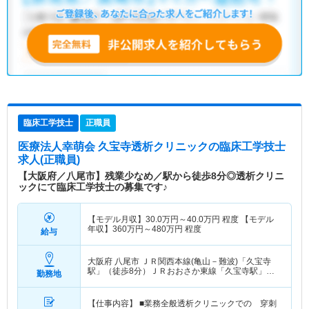
臨床工学技士
正職員
医療法人幸萌会 久宝寺透析クリニック
の臨床工学技士
求人(正職員)
【大阪府／八尾市】残業少なめ／駅から徒歩8分◎透析クリニ
ックにて臨床工学技士の募集です♪
【モデル月収】
30.0
万円～
40.0
万円
程度 【モデル
年収】
360
万円～
480
万円
程度
給与
大阪府 八尾市
ＪＲ関西本線(亀山－難波)「久宝寺
駅」（徒歩8分）ＪＲおおさか東線「久宝寺駅」
勤務地
（徒歩8分）
【仕事内容】 ■業務全般透析クリニックでの 穿刺