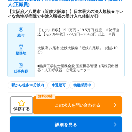
人(正職員)
【大阪府／八尾市（近鉄大阪線）】日本最大の法人規模★キレ
イな急性期病院で中途入職者の受け入れ体制が◎
【モデル月収】
19.1
万円～
19.5
万円
程度 ※諸手当
込 【モデル年収】
229
万円～
234
万円
以上 ※賞与
給与
別
大阪府 八尾市
近鉄大阪線「近鉄八尾駅」（徒歩10
分）
勤務地
■臨床工学技士業務全般 医療機器管理（病棟貸出機
器：人工呼吸器・心電図モニター…
仕事内容
駅から徒歩10分以内
車通勤可
積極採用中
この求人を問い合わせる
保存する
詳細を見る