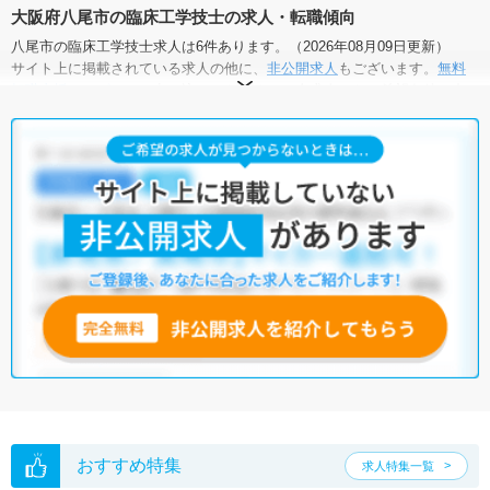
大阪府八尾市の臨床工学技士の求人・転職傾向
八尾市の臨床工学技士求人は6件あります。（2026年08月09日更新）
サイト上に掲載されている求人の他に、
非公開求人
もございます。
無料
転職支援サービス
にお申し込みいただくと、全求人からご希望条件に合
う求人を提案させていただきます。
八尾市の臨床工学技士求人では以下のような条件が人気です。
・
積極採用中
・
残業少なめ
・
正社員(正職員)
・
病院
・
クリニック
他の条件でも人気の求人がございますので、「こだわり条件」から検索
いただくか、お気軽にお問い合わせください。
全国の臨床工学技士求人
から検索いただくことも可能です。
無料転職支援サービス
にお申し込みいただくと、ご希望条件をヒアリン
グした上で求人をご提案いたします。
ご希望条件がまだ定まっていない方は
人気の希望条件をピックアップし
た求人特集
をぜひご活用ください。
転職支援の他、情報収集や募集状況の確認も、お気軽にご相談くださ
い。
おすすめ特集
求人特集一覧