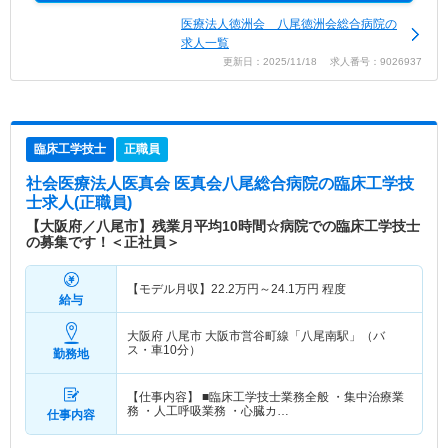
医療法人徳洲会 八尾徳洲会総合病院の
求人一覧
更新日：2025/11/18 求人番号：9026937
臨床工学技士
正職員
社会医療法人医真会 医真会八尾総合病院
の臨床工学技
士求人(正職員)
【大阪府／八尾市】残業月平均10時間☆病院での臨床工学技士
の募集です！＜正社員＞
【モデル月収】
22.2
万円～
24.1
万円
程度
給与
大阪府 八尾市
大阪市営谷町線「八尾南駅」（バ
ス・車10分）
勤務地
【仕事内容】 ■臨床工学技士業務全般 ・集中治療業
務 ・人工呼吸業務 ・心臓カ…
仕事内容