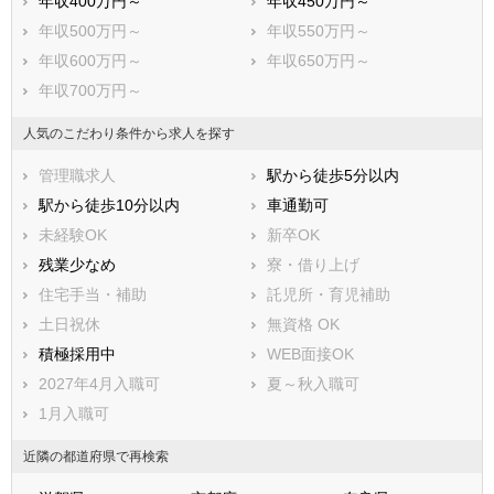
年収400万円～
年収450万円～
富田林市
寝屋川市
年収500万円～
年収550万円～
河内長野市
松原市
年収600万円～
年収650万円～
大東市
和泉市
年収700万円～
箕面市
柏原市
羽曳野市
門真市
人気のこだわり条件から求人を探す
摂津市
高石市
管理職求人
駅から徒歩5分以内
藤井寺市
東大阪市
駅から徒歩10分以内
車通勤可
泉南市
四條畷市
未経験OK
新卒OK
交野市
大阪狭山市
残業少なめ
寮・借り上げ
阪南市
三島郡島本町
住宅手当・補助
託児所・育児補助
豊能郡豊能町
豊能郡能勢町
土日祝休
無資格 OK
泉北郡忠岡町
泉南郡熊取町
積極採用中
WEB面接OK
泉南郡田尻町
泉南郡岬町
2027年4月入職可
夏～秋入職可
南河内郡太子町
南河内郡河南町
1月入職可
南河内郡千早赤阪村
近隣の都道府県で再検索