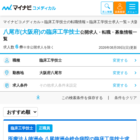
マイナビコメディカル
臨床工学技士の転職情報
臨床工学技士求人一覧
大阪
八尾市(大阪府)の臨床工学技士
公開求人・転職・募集情報一
覧
6
求人数
件
※非公開求人を除く
2026年08月09日(日)更新
職種
臨床工学技士
変更する
勤務地
大阪府八尾市
変更する
求人条件
その他求人条件未設定
変更する
この検索条件を保存する
条件をクリア
臨床工学技士
正職員
医療法人徳洲会 八尾徳洲会総合病院
の臨床工学技士求