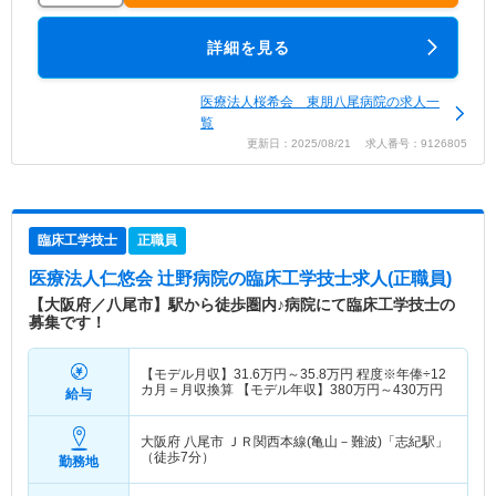
詳細を見る
医療法人桜希会 東朋八尾病院の求人一
覧
更新日：2025/08/21 求人番号：9126805
臨床工学技士
正職員
医療法人仁悠会 辻野病院
の臨床工学技士求人(正職員)
【大阪府／八尾市】駅から徒歩圏内♪病院にて臨床工学技士の
募集です！
【モデル月収】
31.6
万円～
35.8
万円
程度※年俸÷12
カ月＝月収換算 【モデル年収】
380
万円～
430
万円
給与
大阪府 八尾市
ＪＲ関西本線(亀山－難波)「志紀駅」
（徒歩7分）
勤務地