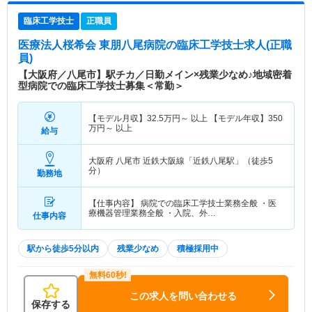
臨床工学技士
正職員
医療法人桜希会 東朋八尾病院
の臨床工学技士求人(正職
員)
【大阪府／八尾市】駅チカ／日勤メイン×残業少なめ♪地域密着
型病院での臨床工学技士募集＜常勤＞
【モデル月収】
32.5
万円～
以上 【モデル年収】
350
万円～
以上
給与
大阪府 八尾市
近鉄大阪線「近鉄八尾駅」（徒歩5
分）
勤務地
【仕事内容】 病院での臨床工学技士業務全般 ・医
療機器管理業務全般 ・入院、外…
仕事内容
駅から徒歩5分以内
残業少なめ
積極採用中
この求人を問い合わせる
保存する