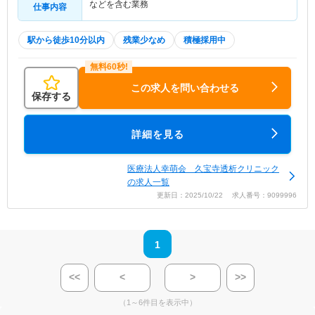
などを含む業務
仕事内容
駅から徒歩10分以内
残業少なめ
積極採用中
この求人を問い合わせる
保存する
詳細を見る
医療法人幸萌会 久宝寺透析クリニック
の求人一覧
更新日：2025/10/22 求人番号：9099996
1
<<
<
>
>>
（1～6件目を表示中）