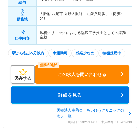
給与
大阪府 八尾市
近鉄大阪線「近鉄八尾駅」（徒歩2
分）
勤務地
透析クリニックにおける臨床工学技士としての業務
全般
仕事内容
駅から徒歩5分以内
車通勤可
残業少なめ
積極採用中
この求人を問い合わせる
保存する
詳細を見る
医療法人幸萌会 あいゆうクリニックの
求人一覧
更新日：2025/11/07 求人番号：10202430