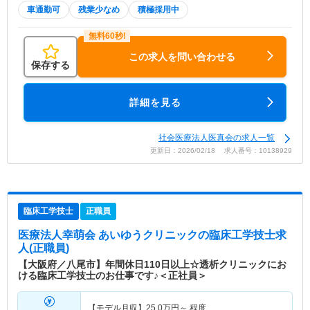
車通勤可
残業少なめ
積極採用中
この求人を問い合わせる
保存する
詳細を見る
社会医療法人医真会の求人一覧
更新日：2026/02/18 求人番号：10138929
臨床工学技士
正職員
医療法人幸萌会 あいゆうクリニック
の臨床工学技士求
人(正職員)
【大阪府／八尾市】年間休日110日以上☆透析クリニックにお
ける臨床工学技士のお仕事です♪＜正社員＞
【モデル月収】
25.0
万円～
程度