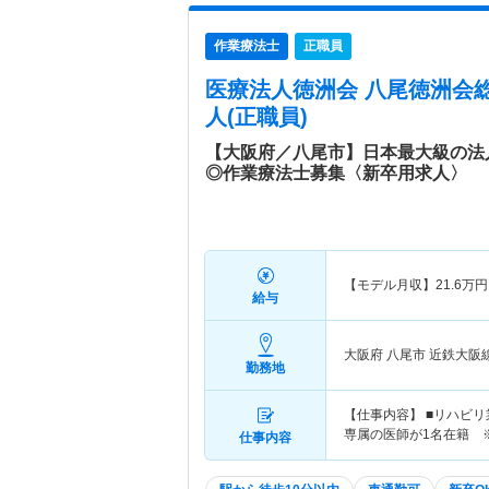
作業療法士
正職員
医療法人徳洲会 八尾徳洲会
人(正職員)
【大阪府／八尾市】日本最大級の法
◎作業療法士募集〈新卒用求人〉
【モデル月収】
21.6
万円
給与
大阪府 八尾市
近鉄大阪
勤務地
【仕事内容】 ■リハビリ
専属の医師が1名在籍 ※
仕事内容