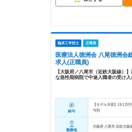
臨床工学技士
正職員
医療法人徳洲会 八尾徳洲会
求人(正職員)
【大阪府／八尾市（近鉄大阪線）】
な急性期病院で中途入職者の受け入
【モデル月収】
19.1
万円
与別
給与
大阪府 八尾市
近鉄大阪
勤務地