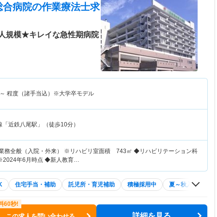
総合病院
の作業療法士求
人規模★キレイな急性期病院
～
程度（諸手当込）※大学卒モデル
線「近鉄八尾駅」（徒歩10分）
業務全般（入院・外来） ※リハビリ室面積 743㎡ ◆リハビリテーション科
2024年6月時点 ◆新人教育…
K
住宅手当・補助
託児所・育児補助
積極採用中
夏～秋入職可
詳細を見る
この求人を問い合わせる