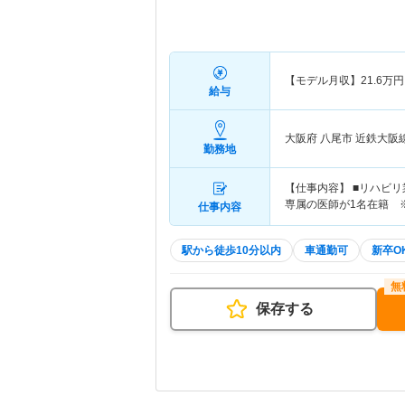
【モデル月収】
21.6
万円
給与
大阪府 八尾市
近鉄大阪
勤務地
【仕事内容】 ■リハビリ
専属の医師が1名在籍 ※
仕事内容
駅から徒歩10分以内
車通勤可
新卒O
保存する