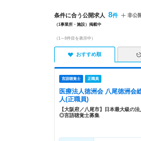
病院情報補足
電子カルテ導入済み、オー
8
条件に合う公開求人
非公
（1事業所・施設）掲載中
特色
外来・入院・在宅の患者様
ーションでは、早期から介
（1～8件目を表示中）
ます。整形外科チーム、脳
かれ、スペシャリストの育
活動作の獲得を目標に作業
おすすめ順
障害を持った患者様に対し
ハンドセラピィや脳卒中回
勉強会に出席し た後は伝
言語聴覚士
正職員
医療法人徳洲会 八尾徳洲会
人(正職員)
【大阪府／八尾市】日本最大級の法
◎言語聴覚士募集