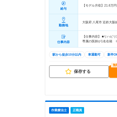
【モデル月収】
21.6
万円
給与
大阪府 八尾市
近鉄大阪
勤務地
【仕事内容】 ■リハビリ
専属の医師が1名在籍 ※
仕事内容
駅から徒歩10分以内
車通勤可
新卒O
保存する
作業療法士
正職員