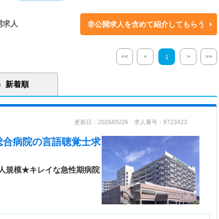
ダリングシステム導入済み
開求人
非公開求人を含めて紹介してもらう
に対してリハビリテーションを提供しています。特に入院中のリハビリテ
入 することで、患者様の運動機能低下を最小限に予防するように努めてい
<<
<
>
>>
1
神経外科チーム、心臓・呼吸チーム、訪問リハビリチームの4チームに分
成に力を注いでいます。 ■作業療法 外来・入院を中心に、患者様の日常生
療法を実施しています。高次脳機能障害に悩んでおられる 患者様や、手に
新着順
て、その回復に応じた治療・日常生活動作指導を行っています。 外来では
復期の患者様にも対応しています。定期的な勉強会も実施しており、外部
達講習を行い、各スタッフの知識・技術向上に努めています。
更新日：2026/05/26 求人番号：9723423
総合病院
の言語聴覚士求
人規模★キレイな急性期病院