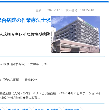
更新日：2025/11/18 求人番号：10125410
総合病院
の作業療法士求
人規模★キレイな急性期病院
～
程度（諸手当込）※大学卒モデル
線「近鉄八尾駅」（徒歩10分）
業務全般（入院・外来） ※リハビリ室面積 743㎡ ◆リハビリテーション科
2024年6月時点 ◆新人教育…