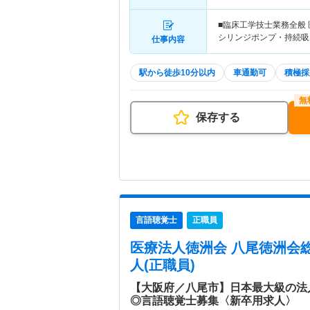
■臨床工学技士業務全般
シリンジポンプ・持続吸
仕事内容
駅から徒歩10分以内
車通勤可
積極採
保存する
言語聴覚士
正職員
医療法人徳洲会 八尾徳洲会
人(正職員)
【大阪府／八尾市】日本最大級の法
◎言語聴覚士募集〈新卒用求人〉