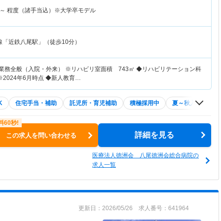
～
程度（諸手当込）※大学卒モデル
線「近鉄八尾駅」（徒歩10分）
業務全般（入院・外来） ※リハビリ室面積 743㎡ ◆リハビリテーション科
2024年6月時点 ◆新人教育…
K
住宅手当・補助
託児所・育児補助
積極採用中
夏～秋入職可
詳細を見る
この求人を問い合わせる
医療法人徳洲会 八尾徳洲会総合病院の
求人一覧
更新日：2026/05/26 求人番号：641964