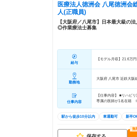
医療法人徳洲会 八尾徳洲会
人(正職員)
【大阪府／八尾市】日本最大級の法
◎作業療法士募集
【モデル月収】
21.6
万円
給与
大阪府 八尾市
近鉄大阪
勤務地
【仕事内容】 ■リハビリ
専属の医師が1名在籍 ※
仕事内容
駅から徒歩10分以内
車通勤可
新卒O
保存する