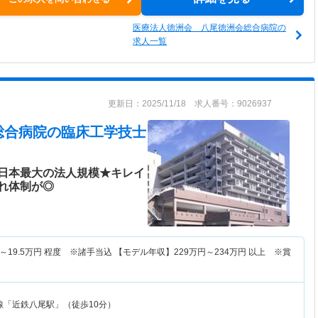
医療法人徳洲会 八尾徳洲会総合病院の
求人一覧
更新日：2025/11/18 求人番号：9026937
総合病院
の臨床工学技士
日本最大の法人規模★キレイ
れ体制が◎
～
19.5
万円
程度 ※諸手当込 【モデル年収】
229
万円～
234
万円
以上 ※賞
線「近鉄八尾駅」（徒歩10分）