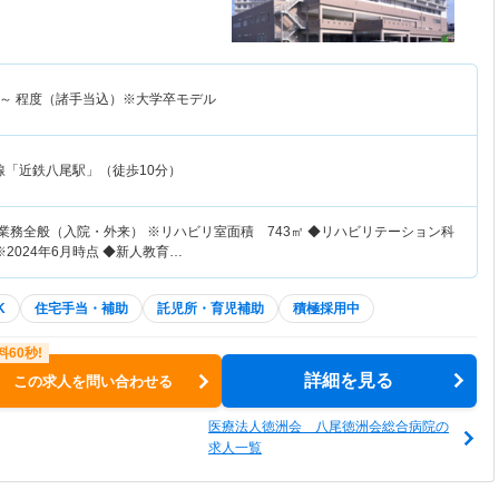
～
程度（諸手当込）※大学卒モデル
線「近鉄八尾駅」（徒歩10分）
業務全般（入院・外来） ※リハビリ室面積 743㎡ ◆リハビリテーション科
2024年6月時点 ◆新人教育…
K
住宅手当・補助
託児所・育児補助
積極採用中
詳細を見る
この求人を問い合わせる
医療法人徳洲会 八尾徳洲会総合病院の
求人一覧