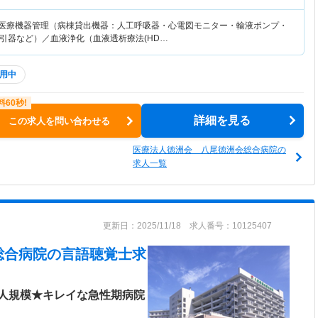
 医療機器管理（病棟貸出機器：人工呼吸器・心電図モニター・輸液ポンプ・
引器など）／血液浄化（血液透析療法(HD…
用中
詳細を見る
この求人を問い合わせる
医療法人徳洲会 八尾徳洲会総合病院の
求人一覧
更新日：2025/11/18 求人番号：10125407
総合病院
の言語聴覚士求
人規模★キレイな急性期病院