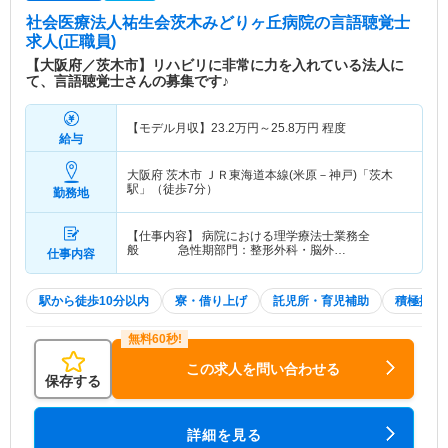
社会医療法人祐生会茨木みどりヶ丘病院
の言語聴覚士
求人(正職員)
【大阪府／茨木市】リハビリに非常に力を入れている法人に
て、言語聴覚士さんの募集です♪
【モデル月収】
23.2
万円～
25.8
万円
程度
給与
大阪府 茨木市
ＪＲ東海道本線(米原－神戸)「茨木
駅」（徒歩7分）
勤務地
【仕事内容】 病院における理学療法士業務全
般 急性期部門：整形外科・脳外…
仕事内容
駅から徒歩10分以内
寮・借り上げ
託児所・育児補助
積極採用
この求人を問い合わせる
保存する
詳細を見る