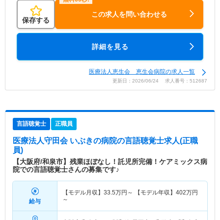
この求人を問い合わせる
保存する
詳細を見る
医療法人恵生会 恵生会病院の求人一覧
更新日：2026/06/24 求人番号：512687
言語聴覚士
正職員
医療法人守田会 いぶきの病院
の言語聴覚士求人(正職
員)
【大阪府/和泉市】残業ほぼなし！託児所完備！ケアミックス病
院での言語聴覚士さんの募集です♪
【モデル月収】
33.5
万円～
【モデル年収】
402
万円
～
給与