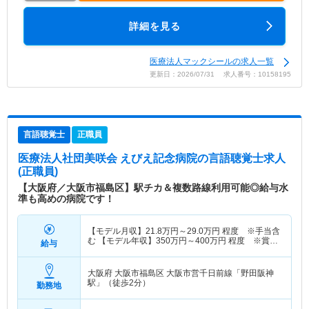
詳細を見る
医療法人マックシールの求人一覧
更新日：2026/07/31 求人番号：10158195
言語聴覚士
正職員
医療法人社団美咲会 えびえ記念病院
の言語聴覚士求人
(正職員)
【大阪府／大阪市福島区】駅チカ＆複数路線利用可能◎給与水
準も高めの病院です！
【モデル月収】
21.8
万円～
29.0
万円
程度 ※手当含
む 【モデル年収】
350
万円～
400
万円
程度 ※賞与
給与
含む
大阪府 大阪市福島区
大阪市営千日前線「野田阪神
駅」（徒歩2分）
勤務地