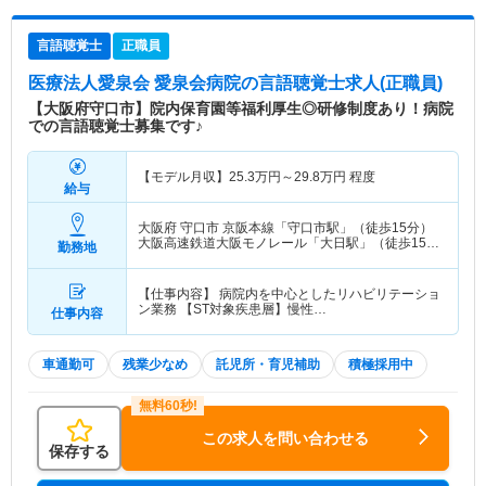
言語聴覚士
正職員
医療法人愛泉会 愛泉会病院
の言語聴覚士求人(正職員)
【大阪府守口市】院内保育園等福利厚生◎研修制度あり！病院
での言語聴覚士募集です♪
【モデル月収】
25.3
万円～
29.8
万円
程度
給与
大阪府 守口市
京阪本線「守口市駅」（徒歩15分）
大阪高速鉄道大阪モノレール「大日駅」（徒歩15
勤務地
分） 他
【仕事内容】 病院内を中心としたリハビリテーショ
ン業務 【ST対象疾患層】慢性…
仕事内容
車通勤可
残業少なめ
託児所・育児補助
積極採用中
この求人を問い合わせる
保存する