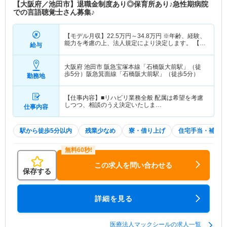
【大阪府／池田市】退職金制度あり◎保育所あり♪急性期病院
での言語聴覚士さん募集♪
【モデル月収】
22.5
万円～
34.8
万円
※年齢、経験、
能力を考慮の上、法人規定により決定します。 【モ
給与
デル年収】
390
万円～
450
万円
※年齢、経験、能力
を考慮の上、法人規定により決定します。
大阪府 池田市
阪急宝塚本線「石橋阪大前駅」（徒
歩5分）阪急箕面線「石橋阪大前駅」（徒歩5分）
勤務地
【仕事内容】■リハビリ業務全般 配属は希望を考慮
しつつ、相談のうえ決定いたしま…
仕事内容
駅から徒歩5分以内
残業少なめ
寮・借り上げ
住宅手当・補助
この求人を問い合わせる
保存する
詳細を見る
医療法人マックシールの求人一覧