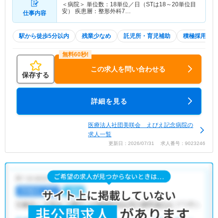
＜病院＞ 単位数：18単位／日（STは18～20単位目
安） 疾患層：整形外科7…
仕事内容
駅から徒歩5分以内
残業少なめ
託児所・育児補助
積極採用中
この求人を問い合わせる
保存する
詳細を見る
医療法人社団美咲会 えびえ記念病院の
求人一覧
更新日：2026/07/31 求人番号：9023246