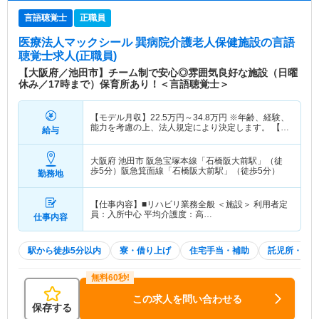
言語聴覚士
正職員
医療法人マックシール 巽病院介護老人保健施設
の言語
聴覚士求人(正職員)
【大阪府／池田市】チーム制で安心◎雰囲気良好な施設（日曜
休み／17時まで）保育所あり！＜言語聴覚士＞
【モデル月収】
22.5
万円～
34.8
万円
※年齢、経験、
能力を考慮の上、法人規定により決定します。 【モ
給与
デル年収】
390
万円～
450
万円
※年齢、経験、能力
を考慮の上、法人規定により決定します。
大阪府 池田市
阪急宝塚本線「石橋阪大前駅」（徒
歩5分）阪急箕面線「石橋阪大前駅」（徒歩5分）
勤務地
【仕事内容】■リハビリ業務全般 ＜施設＞ 利用者定
員：入所中心 平均介護度：高…
仕事内容
駅から徒歩5分以内
寮・借り上げ
住宅手当・補助
託児所・育児
この求人を問い合わせる
保存する