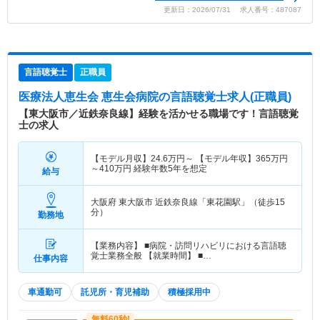
更新日：2026/07/31 求人番号：487087
言語聴覚士
正職員
医療法人恵生会 恵生会病院
の言語聴覚士求人(正職員)
【東大阪市／近鉄奈良線】経験を活かせる職場です！言語聴覚
士の求人
【モデル月収】
24.6
万円～
【モデル年収】
365
万円
～
410
万円
経験年数5年を想定
給与
大阪府 東大阪市
近鉄奈良線「東花園駅」（徒歩15
分）
勤務地
【業務内容】 ■病院・訪問リハビリにおける言語聴
覚士業務全般 【就業時間】 ■…
仕事内容
車通勤可
託児所・育児補助
積極採用中