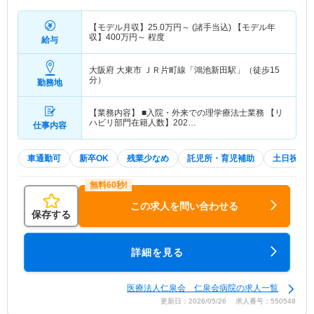
【モデル月収】
25.0
万円～
(諸手当込) 【モデル年
収】
400
万円～
程度
給与
大阪府 大東市
ＪＲ片町線「鴻池新田駅」（徒歩15
分）
勤務地
【業務内容】 ■入院・外来での理学療法士業務 【リ
ハビリ部門在籍人数】202…
仕事内容
車通勤可
新卒OK
残業少なめ
託児所・育児補助
土日祝休
この求人を問い合わせる
保存する
詳細を見る
医療法人仁泉会 仁泉会病院の求人一覧
更新日：2026/05/26 求人番号：550548