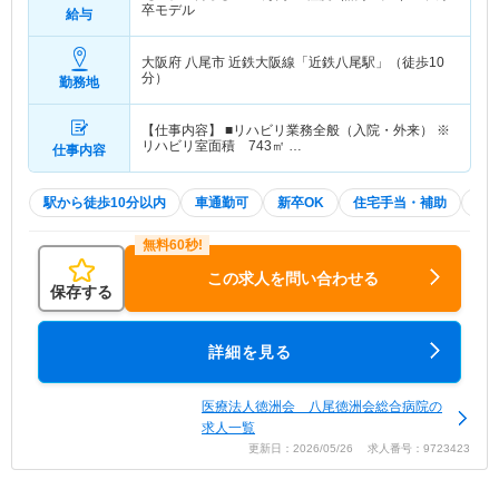
卒モデル
給与
大阪府 八尾市
近鉄大阪線「近鉄八尾駅」（徒歩10
分）
勤務地
【仕事内容】 ■リハビリ業務全般（入院・外来） ※
リハビリ室面積 743㎡ …
仕事内容
駅から徒歩10分以内
車通勤可
新卒OK
住宅手当・補助
託
この求人を問い合わせる
保存する
詳細を見る
医療法人徳洲会 八尾徳洲会総合病院の
求人一覧
更新日：2026/05/26 求人番号：9723423