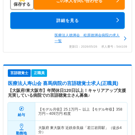
この求人を問い合わせる
保存する
詳細を見る
医療法人徳洲会 松原徳洲会病院の求人
一覧
更新日：2026/05/26 求人番号：544109
言語聴覚士
正職員
医療法人寿山会 喜馬病院
の言語聴覚士求人(正職員)
【大阪府/東大阪市】年間休日120日以上！キャリアアップ支援
充実している病院での言語聴覚士さん募集♪
【モデル月収】
25.1
万円～
以上 【モデル年収】
358
万円～
409
万円
程度
給与
大阪府 東大阪市
近鉄奈良線「若江岩田駅」（徒歩4
分）
勤務地