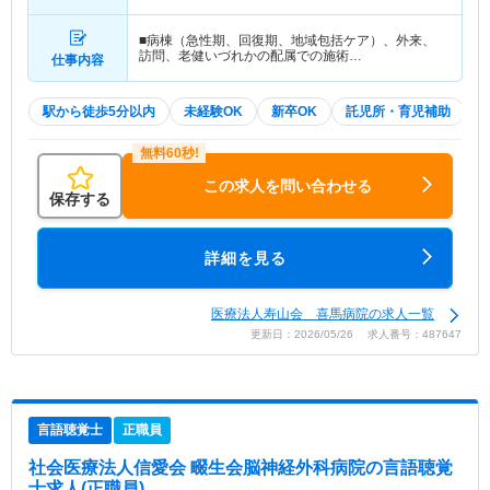
■病棟（急性期、回復期、地域包括ケア）、外来、
訪問、老健いづれかの配属での施術…
仕事内容
駅から徒歩5分以内
未経験OK
新卒OK
託児所・育児補助
この求人を問い合わせる
保存する
詳細を見る
医療法人寿山会 喜馬病院の求人一覧
更新日：2026/05/26 求人番号：487647
言語聴覚士
正職員
社会医療法人信愛会 畷生会脳神経外科病院
の言語聴覚
士求人(正職員)