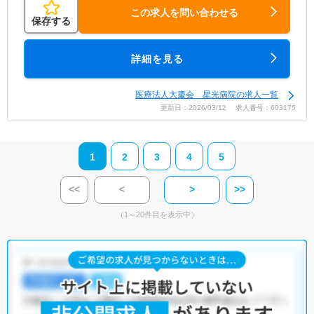
この求人を問い合わせる
保存する
詳細を見る
医療法人大慶会 星光病院の求人一覧
更新日：2026/03/12 求人番号：603175
1
2
3
4
5
<<
<
>
>>
（1～20件目を表示中）