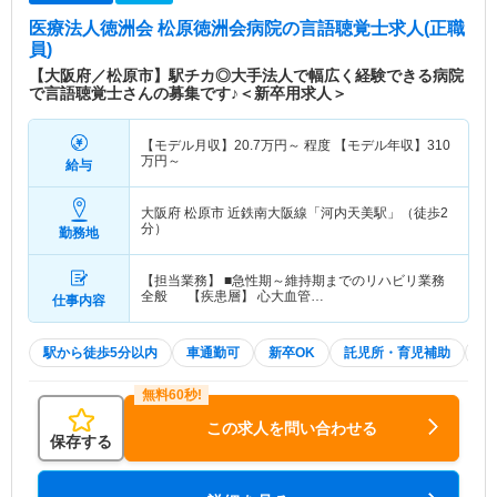
医療法人徳洲会 松原徳洲会病院
の言語聴覚士求人(正職
員)
【大阪府／松原市】駅チカ◎大手法人で幅広く経験できる病院
で言語聴覚士さんの募集です♪＜新卒用求人＞
【モデル月収】
20.7
万円～
程度 【モデル年収】
310
万円～
給与
大阪府 松原市
近鉄南大阪線「河内天美駅」（徒歩2
分）
勤務地
【担当業務】 ■急性期～維持期までのリハビリ業務
全般 【疾患層】 心大血管…
仕事内容
駅から徒歩5分以内
車通勤可
新卒OK
託児所・育児補助
積
この求人を問い合わせる
保存する