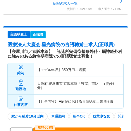
病院の求人一覧
更新日：2026/05/18 求人番号：711979
言語聴覚士
正職員
医療法人大慶会 星光病院
の言語聴覚士求人(正職員)
【寝屋川市／京阪本線】 託児所完備◎整形外科・脳神経外科
に強みのある急性期病院での言語聴覚士募集！
【モデル年収】
350
万円～
程度
給与
大阪府 寝屋川市
京阪本線「寝屋川市駅」（徒歩7
分）
勤務地
【仕事内容】 ■病院における言語聴覚士業務全般
仕事内容
駅から徒歩10分以内
車通勤可
新卒OK
残業少なめ
託児所