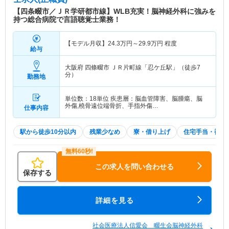
【四条畷市／ＪＲ学研都市線】WLB充実！脳神経外科に強みを
持つ総合病院で言語聴覚士業務！
【モデル月収】
24.3
万円～
29.9
万円
程度
給与
大阪府 四條畷市
ＪＲ片町線「忍ケ丘駅」（徒歩7
分）
勤務地
単位数：18単位 疾患層：脳血管障害、脳腫瘍、脳
外傷,橈骨遠位端骨折、手指外傷…
仕事内容
駅から徒歩10分以内
残業少なめ
寮・借り上げ
住宅手当・補助
この求人を問い合わせる
保存する
詳細を見る
社会医療法人信愛会 畷生会脳神経外科