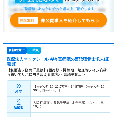
言語聴覚士
正職員
医療法人マックシール 巽今宮病院
の言語聴覚士求人(正
職員)
【箕面市／阪急千里線】(回復期・慢性期）脳血管メイン◎落
ち着いてリハに向き合える環境♪＜言語聴覚士＞
【モデル月収】
22.5
万円～
34.8
万円
【モデル年収】
390
万円～
450
万円
給与
大阪府 箕面市
阪急千里線「北千里駅」（バス・車
10分）
勤務地