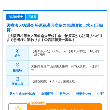
言語聴覚士
正職員
医療法人徳洲会 松原徳洲会病院
の言語聴覚士求人(正職
員)
【大阪府松原市／近鉄南大阪線】集中治療室から訪問リハビリ
まで患者様に関わります◎言語聴覚士募集！
【モデル月収】
27.0
万円～
【モデル年収】
310
万円
～
380
万円
給与
大阪府 松原市
近鉄南大阪線「河内天美駅」（徒歩2
分）
勤務地
【担当業務】 ■リハビリ業務全般
仕事内容
駅から徒歩5分以内
車通勤可
新卒OK
残業少なめ
住宅手当