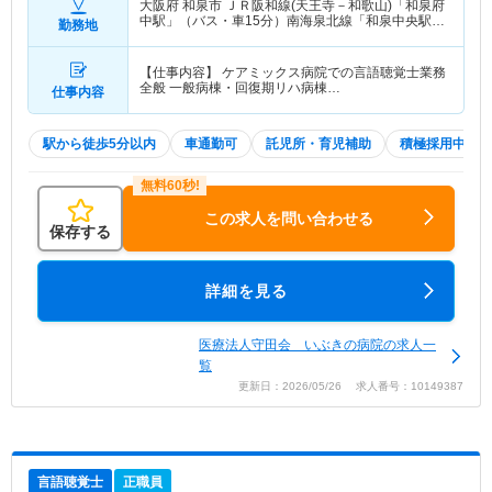
大阪府 和泉市
ＪＲ阪和線(天王寺－和歌山)「和泉府
中駅」（バス・車15分）南海泉北線「和泉中央駅」
勤務地
（徒歩1分）
【仕事内容】 ケアミックス病院での言語聴覚士業務
全般 一般病棟・回復期リハ病棟…
仕事内容
駅から徒歩5分以内
車通勤可
託児所・育児補助
積極採用中
この求人を問い合わせる
保存する
詳細を見る
医療法人守田会 いぶきの病院の求人一
覧
更新日：2026/05/26 求人番号：10149387
言語聴覚士
正職員