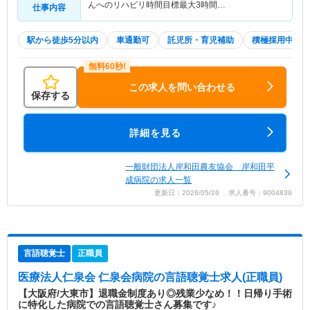
んへのリハビリ時間目標最大3時間…
仕事内容
駅から徒歩5分以内
車通勤可
託児所・育児補助
積極採用中
この求人を問い合わせる
保存する
詳細を見る
一般財団法人岸和田農友協会 岸和田平
成病院の求人一覧
更新日：2026/05/26 求人番号：9004839
言語聴覚士
正職員
医療法人仁泉会 仁泉会病院
の言語聴覚士求人(正職員)
【大阪府/大東市】退職金制度あり◎残業少なめ！！日帰り手術
に特化した病院での言語聴覚士さん募集です♪