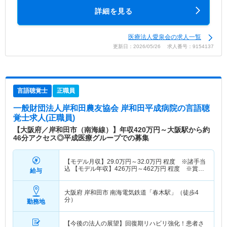
詳細を見る
医療法人愛泉会の求人一覧
更新日：2026/05/26 求人番号：9154137
言語聴覚士
正職員
一般財団法人岸和田農友協会 岸和田平成病院
の言語聴
覚士求人(正職員)
【大阪府／岸和田市（南海線）】年収420万円～大阪駅から約
46分アクセス◎平成医療グループでの募集
【モデル月収】
29.0
万円～
32.0
万円
程度 ※諸手当
込 【モデル年収】
426
万円～
462
万円
程度 ※賞与
給与
込
大阪府 岸和田市
南海電気鉄道「春木駅」（徒歩4
分）
勤務地
【今後の法人の展望】回復期リハビリ強化！患者さ