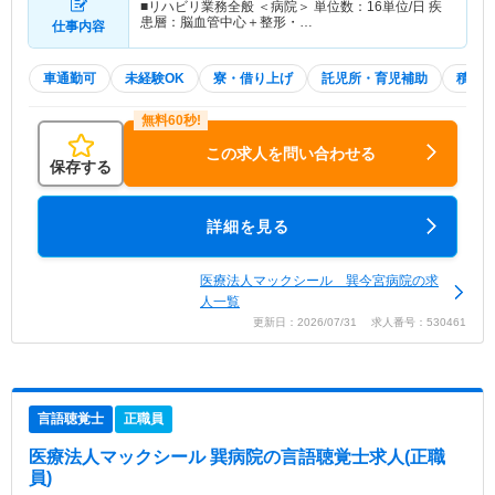
■リハビリ業務全般 ＜病院＞ 単位数：16単位/日 疾
患層：脳血管中心＋整形・…
仕事内容
車通勤可
未経験OK
寮・借り上げ
託児所・育児補助
積極
この求人を問い合わせる
保存する
詳細を見る
医療法人マックシール 巽今宮病院の求
人一覧
更新日：2026/07/31 求人番号：530461
言語聴覚士
正職員
医療法人マックシール 巽病院
の言語聴覚士求人(正職
員)