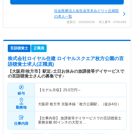
社会医療法人祐生会茨木みどりヶ丘病院
の求人一覧
更新日：2026/05/26 求人番号：9781458
言語聴覚士
正職員
株式会社ロイヤル住建 ロイヤルスクエア枚方公園
の言
語聴覚士求人(正職員)
【大阪府/枚方市】駅近♪土日お休みの放課後等デイサービスで
の言語聴覚士さんの募集です♪
【モデル月収】
25.0
万円～
給与
大阪府 枚方市
京阪本線「枚方公園駅」（徒歩4分）
勤務地
【仕事内容】 放課後等デイサービスでの言語聴覚士
業務全般 80インチの大型タ…
仕事内容