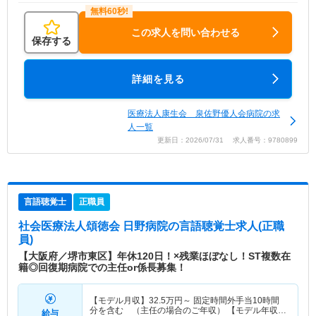
この求人を問い合わせる
保存する
詳細を見る
医療法人康生会 泉佐野優人会病院の求
人一覧
更新日：2026/07/31 求人番号：9780899
言語聴覚士
正職員
社会医療法人頌徳会 日野病院
の言語聴覚士求人(正職
員)
【大阪府／堺市東区】年休120日！×残業ほぼなし！ST複数在
籍◎回復期病院での主任or係長募集！
【モデル月収】
32.5
万円～
固定時間外手当10時間
分を含む （主任の場合のご年収） 【モデル年収】
給与