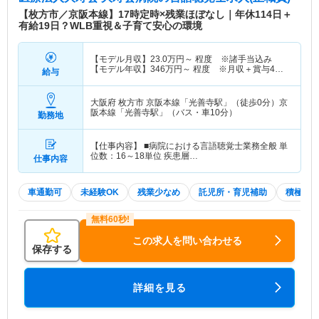
【枚方市／京阪本線】17時定時×残業ほぼなし｜年休114日＋
有給19日？WLB重視＆子育て安心の環境
【モデル月収】
23.0
万円～
程度 ※諸手当込み
【モデル年収】
346
万円～
程度 ※月収＋賞与4ヶ
給与
月分計算の場合
大阪府 枚方市
京阪本線「光善寺駅」（徒歩0分）京
阪本線「光善寺駅」（バス・車10分）
勤務地
【仕事内容】 ■病院における言語聴覚士業務全般 単
位数：16～18単位 疾患層…
仕事内容
車通勤可
未経験OK
残業少なめ
託児所・育児補助
積極採
この求人を問い合わせる
保存する
詳細を見る