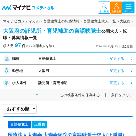
マイナビコメディカル
言語聴覚士の転職情報
言語聴覚士求人一覧
大阪府
大阪府の託児所・育児補助の言語聴覚士
公開求人・転
職・募集情報一覧
97
求人数
件
※非公開求人を除く
2026年08月08日(土)更新
職種
言語聴覚士
変更する
勤務地
大阪府
変更する
求人条件
託児所・育児補助
変更する
この検索条件を保存する
条件をクリア
言語聴覚士
正職員
医療法人大寿会 大寿会病院
の言語聴覚士求人(正職員)