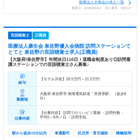
医療法人大寿会の求人一覧
更新日：2026/08/04 求人番号：585227
言語聴覚士
正職員
医療法人康生会 泉佐野優人会病院 訪問ステーションて
とてと 泉佐野
の言語聴覚士求人(正職員)
【大阪府/泉佐野市】年間休日110日！退職金制度あり◎訪問看
護ステーションでの言語聴覚士さん募集♪
【モデル月収】
26.5
万円～
31.5
万円
給与
大阪府 泉佐野市
南海電気鉄道「井原里駅」（徒歩8
分）
勤務地
【仕事内容】 訪問でのリハビリ業務 ・訪問件数：
平均5～6件／日 ・訪問手段…
仕事内容
駅から徒歩10分以内
車通勤可
託児所・育児補助
積極採用中