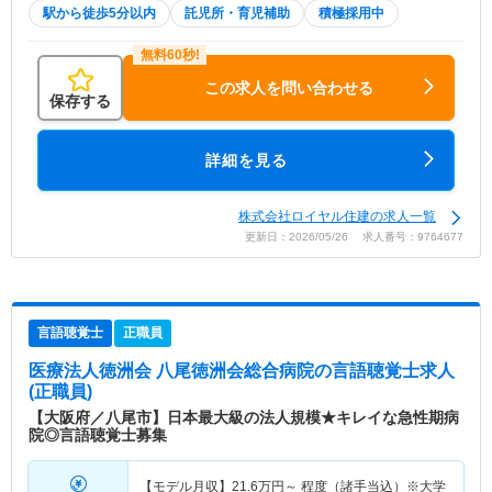
駅から徒歩5分以内
託児所・育児補助
積極採用中
この求人を問い合わせる
保存する
詳細を見る
株式会社ロイヤル住建の求人一覧
更新日：2026/05/26 求人番号：9764677
言語聴覚士
正職員
医療法人徳洲会 八尾徳洲会総合病院
の言語聴覚士求人
(正職員)
【大阪府／八尾市】日本最大級の法人規模★キレイな急性期病
院◎言語聴覚士募集
【モデル月収】
21.6
万円～
程度（諸手当込）※大学