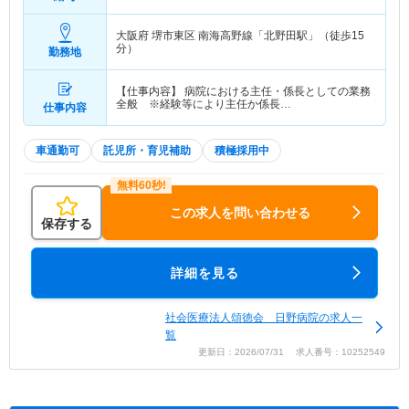
490
万円～
賞与3.8ヶ月(前年度実績)を含む （主任
の場合のご年収）
大阪府 堺市東区
南海高野線「北野田駅」（徒歩15
分）
勤務地
【仕事内容】 病院における主任・係長としての業務
全般 ※経験等により主任か係長…
仕事内容
車通勤可
託児所・育児補助
積極採用中
この求人を問い合わせる
保存する
詳細を見る
社会医療法人頌徳会 日野病院の求人一
覧
更新日：2026/07/31 求人番号：10252549