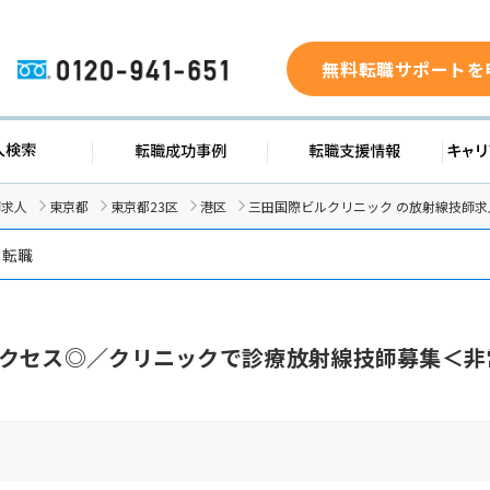
無料転職サポートを
0120-941-651
ド
求人検索
転職成功事例
転職支
師求人
東京都
東京都23区
港区
三田国際ビルクリニック の放射線技師求
・転職
クセス◎／クリニックで診療放射線技師募集＜非