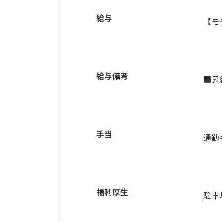
給与
【モ
給与備考
■昇
手当
通勤
福利厚生
駐車