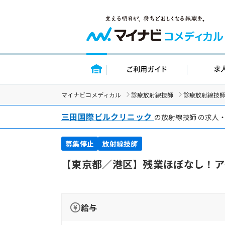
トップページ
ご利用ガイ
マイナビコメディカル
診療放射線技師
診療放射線技
三田国際ビルクリニック
の放射線技師 の求人
募集停止
放射線技師
【東京都／港区】残業ほぼなし！ア
給与