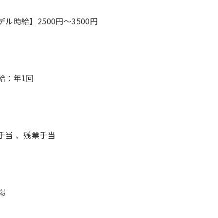
デル時給】2500円〜3500円
給：年1回
手当 、残業手当
場