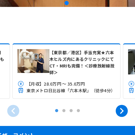
間
【東京都／港区】手当充実★六本
会も
木ヒルズ内にあるクリニックにて
CT・MRIも完備！＜診療放射線技
師＞
【月収】28.0万円 ～ 35.0万円
東京メトロ日比谷線「六本木駅」（徒歩4分）
イザーコメント