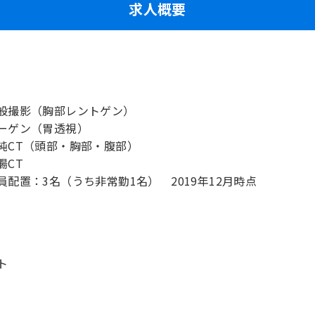
求人概要
般撮影（胸部レントゲン）
ーゲン（胃透視）
純CT（頭部・胸部・腹部）
腸CT
ト