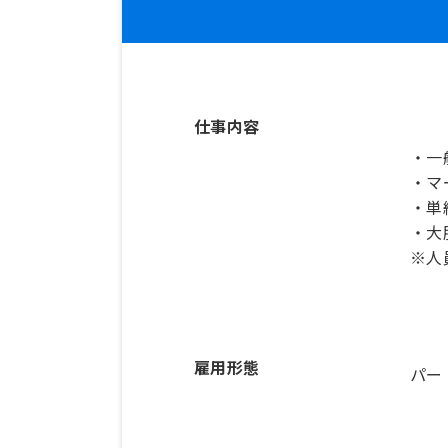
仕事内容
・一
・マ
・単
・大
雇用形態
パー