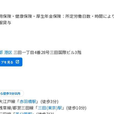
用保険・健康保険・厚生年金保険：所定労働日数・時間によ
都 港区
三田一丁目4番28号三田国際ビル3階
ップを見る
ら徒歩5分以内
大江戸線「
赤羽橋駅
」(徒歩3分)
浅草線/都営三田線「
三田(東京)駅
」(徒歩10分)
三田線「
芝公園駅
」(徒歩7分)