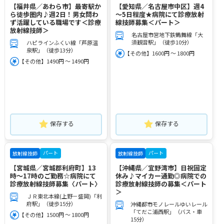
【福井県／あわら市】最寄駅か
【愛知県／名古屋市中区】週4
ら徒歩圏内♪週2日！男女問わ
～5日程度★病院にて診療放射
ず活躍している職場です＜診療
線技師募集＜パート＞
放射線技師＞
名古屋市営地下鉄鶴舞線「大
須観音駅」（徒歩10分）
ハピラインふくい線「芦原温
泉駅」（徒歩13分）
【その他】1600円 ～ 1800円
【その他】1490円 ～ 1490円
保存する
保存する
パート
パート
放射線技師
放射線技師
【宮城県／宮城郡利府町】13
【沖縄県／宜野湾市】日祝固定
時～17時のご勤務☆病院にて
休み♪マイカー通勤◎病院での
診療放射線技師募集〈パート〉
診療放射線技師の募集＜パート
＞
ＪＲ東北本線(上野－盛岡)「利
府駅」（徒歩15分）
沖縄都市モノレールゆいレール
「てだこ浦西駅」（バス・車
【その他】1500円 ～ 1800円
15分）