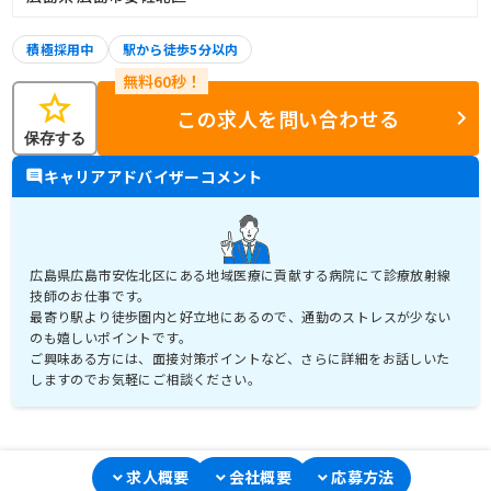
積極採用中
駅から徒歩5分以内
star
この求人を問い合わせる
保存する
キャリアアドバイザーコメント
広島県広島市安佐北区にある地域医療に貢献する病院にて診療放射線
技師のお仕事です。
最寄り駅より徒歩圏内と好立地にあるので、通勤のストレスが少ない
のも嬉しいポイントです。
ご興味ある方には、面接対策ポイントなど、さらに詳細をお話しいた
しますのでお気軽にご相談ください。
求人概要
会社概要
応募方法