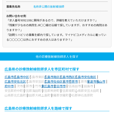
募集先名称
名称非公開の放射線技師
お問い合わせ例
「求人番号9092108に興味があるので、詳細を教えていただけますか？」
「残業が少なめの病院をJR○○線の沿線で探していますが、おすすめの病院はあ
りますか？」
「訪問リハビリの募集を都内で探しています。マイナビコメディカルに載ってい
る○○○○○以外におすすめの求人はありますか？」
他の診療放射線技師求人を探す
広島県の診療放射線技師求人を市区町村で探す
広島市
広島市中区
広島市東区
広島市南区
広島市西区
広島市安佐南区
広島市安佐北区
広島市安芸区
広島市佐伯区
呉市
竹原市
三原市
尾道市
福山市
府中市
三次市
庄原市
大竹市
東広島市
廿日市市
安芸高田市
江田島市
安芸郡府中町
安芸郡海田町
安芸郡熊野町
安芸郡坂町
山県郡安芸太田町
山県郡北広島町
豊田郡大崎上島町
世羅郡世羅町
神石郡神石高原町
広島県の診療放射線技師求人を路線で探す