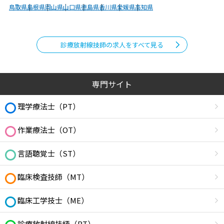
鳥取県
島根県
岡山県
山口県
徳島県
香川県
愛媛県
高知県
診療放射線技師の求人をすべて見る
専門サイト
理学療法士（PT）
作業療法士（OT）
言語聴覚士（ST）
臨床検査技師（MT）
臨床工学技士（ME）
診療放射線技師（RT）