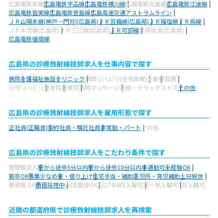
広島電鉄本線
広島電鉄宇品線
広島電鉄横川線
広島電鉄白島線
広島電鉄江波線
広島電鉄皆実線
広島電鉄宮島線
広島高速交通アストラムライン
ＪＲ山陽本線(神戸－門司)(広島県)
ＪＲ芸備線(広島県)
ＪＲ福塩線
ＪＲ呉線
ＪＲ木次線(広島県)
ＪＲ三江線(広島県)
ＪＲ可部線
井原鉄道(広島県)
広島電鉄循環線
広島県の診療放射線技師求人を仕事内容で探す
病院
介護福祉施設
クリニック
訪問リハビリ(在宅医療)
企業
保育園
小児リハビリ
整骨院
接骨院
訪問マッサージ
薬局・ドラッグストア
その他
広島県の診療放射線技師求人を雇用形態で探す
正社員(正職員)
契約社員・嘱託社員
非常勤・パート
その他
広島県の診療放射線技師求人をこだわり条件で探す
管理職求人
駅から徒歩5分以内
駅から徒歩10分以内
車通勤可
未経験OK
新卒OK
残業少なめ
寮・借り上げ
住宅手当・補助
託児所・育児補助
土日祝休
無資格 OK
積極採用中
WEB面接OK
2027年4月入職可
夏～秋入職可
1月入職可
近隣の都道府県で診療放射線技師求人を再検索