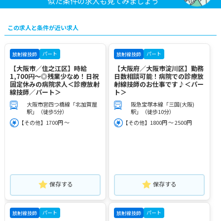
似た条件の求人も見てみましょう
この求人と条件が近い求人
パート
パート
放射線技師
放射線技師
【大阪市／住之江区】時給
【大阪府／大阪市淀川区】勤務
1,700円～◎残業少なめ！日祝
日数相談可能！病院での診療放
固定休みの病院求人＜診療放射
射線技師のお仕事です♪＜パー
線技師／パート＞
ト＞
大阪市営四つ橋線「北加賀屋
阪急宝塚本線「三国(大阪)
駅」（徒歩5分）
駅」（徒歩10分）
【その他】1700円 ～
【その他】1800円 ～ 2500円
保存する
保存する
パート
パート
放射線技師
放射線技師