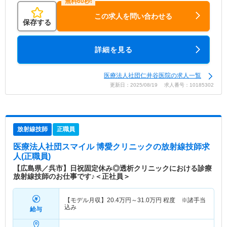
この求人を問い合わせる
保存する
詳細を見る
医療法人社団仁井谷医院の求人一覧
更新日：2025/08/19 求人番号：10185302
放射線技師
正職員
医療法人社団スマイル 博愛クリニック
の放射線技師求
人(正職員)
【広島県／呉市】日祝固定休み◎透析クリニックにおける診療
放射線技師のお仕事です♪＜正社員＞
【モデル月収】
20.4
万円～
31.0
万円
程度 ※諸手当
込み
給与