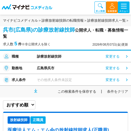
マイナビコメディカル
診療放射線技師の転職情報
診療放射線技師求人一覧
呉市(広島県)の診療放射線技師
公開求人・転職・募集情報一
覧
5
求人数
件
※非公開求人を除く
2026年08月07日(金)更新
職種
診療放射線技師
変更する
勤務地
広島県呉市
変更する
求人条件
その他求人条件未設定
変更する
この検索条件を保存する
条件をクリア
放射線技師
正職員
医療法人エム・エム会
の放射線技師求人(正職員)