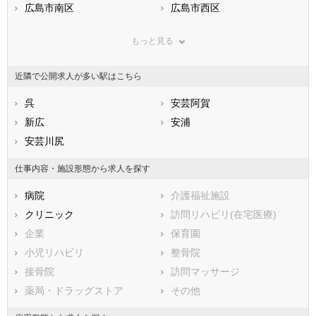
兵庫県
広島市南区
奈良県
広島市西区
和歌山県
鳥取県
広島市安佐南区
島根県
広島市安佐北区
岡山県
もっと見る
広島県
広島市安芸区
山口県
広島市佐伯区
徳島県
香川県
市部
愛媛県
高知県
近隣で公開求人が多い駅はこちら
福岡県
呉市
佐賀県
竹原市
長崎県
熊本県
三原市
呉
大分県
尾道市
安芸阿賀
宮崎県
鹿児島県
福山市
新広
沖縄県
府中市
安浦
三次市
安芸川尻
庄原市
大竹市
東広島市
仕事内容・施設形態から求人を探す
廿日市市
安芸高田市
病院
介護福祉施設
江田島市
安芸郡府中町
クリニック
訪問リハビリ(在宅医療)
安芸郡海田町
安芸郡熊野町
企業
保育園
安芸郡坂町
山県郡安芸太田町
小児リハビリ
整骨院
山県郡北広島町
豊田郡大崎上島町
接骨院
訪問マッサージ
世羅郡世羅町
神石郡神石高原町
薬局・ドラッグストア
その他