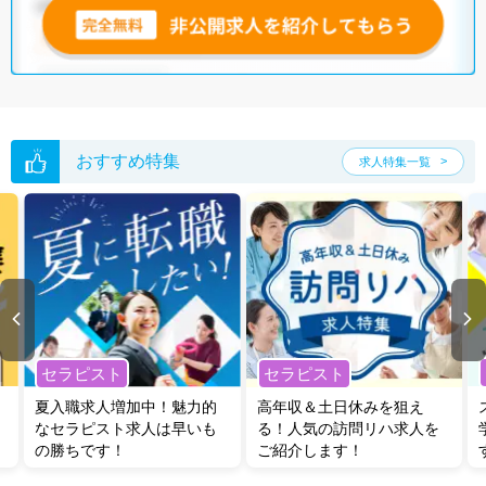
無料転職支援サービス
にお申し込みいただくと、ご希望条件をヒアリン
グした上で求人をご提案いたします。
ご希望条件がまだ定まっていない方は
人気の希望条件をピックアップし
た求人特集
をぜひご活用ください。
転職支援の他、情報収集や募集状況の確認も、お気軽にご相談くださ
い。
おすすめ特集
求人特集一覧
セラピスト
セラピスト
夏入職求人増加中！魅力的
高年収＆土日休みを狙え
なセラピスト求人は早いも
る！人気の訪問リハ求人を
の勝ちです！
ご紹介します！