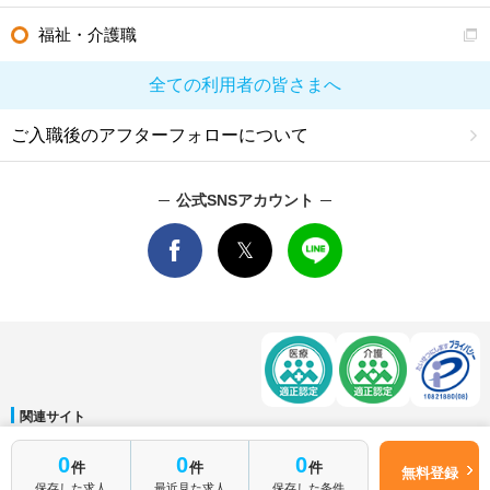
福祉・介護職
全ての利用者の皆さまへ
ご入職後のアフターフォローについて
公式SNSアカウント
関連サイト
マイナビDOCTOR
│
マイナビ看護師
│
マイナビ薬剤師
│
マイナビ保育士
0
0
0
件
件
件
運営会社
無料登録
保存した求人
最近見た求人
保存した条件
会社概要
│
ご利用規約
│
個人情報保護方針
│
サイトマップ
│
お問い合わせ