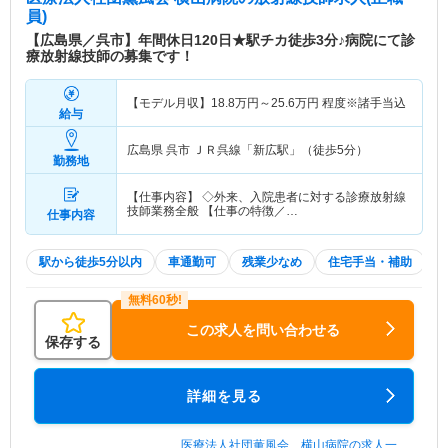
員)
【広島県／呉市】年間休日120日★駅チカ徒歩3分♪病院にて診
療放射線技師の募集です！
【モデル月収】
18.8
万円～
25.6
万円
程度※諸手当込
給与
広島県 呉市
ＪＲ呉線「新広駅」（徒歩5分）
勤務地
【仕事内容】 ◇外来、入院患者に対する診療放射線
技師業務全般 【仕事の特徴／…
仕事内容
駅から徒歩5分以内
車通勤可
残業少なめ
住宅手当・補助
この求人を問い合わせる
保存する
詳細を見る
医療法人社団薫風会 横山病院の求人一