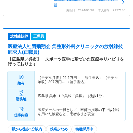
覧
更新日：2024/03/18 求人番号：9137136
放射線技師
正職員
医療法人社団飛翔会 呉整形外科クリニック
の放射線技
師求人(正職員)
【広島県／呉市】 スポーツ医学に基づいた医療やリハビリを
行っております
【モデル月収】
21.1
万円～
（諸手当込） 【モデル
年収】
307
万円～
（諸手当込）
給与
広島県 呉市
ＪＲ呉線「呉駅」（徒歩1分）
勤務地
医療チームの一員として、医師の指示の下で放射線
を用いた検査など、患者さまが安全…
仕事内容
駅から徒歩5分以内
残業少なめ
積極採用中