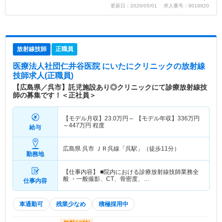
更新日：2026/05/01 求人番号：9018820
放射線技師
正職員
医療法人社団仁井谷医院 にいたにクリニック
の放射線
技師求人(正職員)
【広島県／呉市】託児施設あり◎クリニックにて診療放射線技
師の募集です！＜正社員＞
【モデル月収】
23.0
万円～
【モデル年収】
336
万円
～
447
万円
程度
給与
広島県 呉市
ＪＲ呉線「呉駅」（徒歩11分）
勤務地
【仕事内容】 ■院内における診療放射線技師業務全
般 ・一般撮影、CT、骨密度、…
仕事内容
車通勤可
残業少なめ
積極採用中