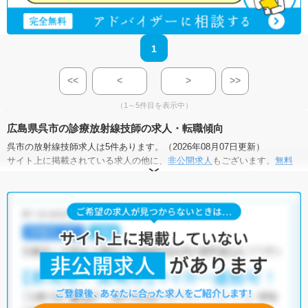
1
<<
<
>
>>
（1～5件目を表示中）
広島県呉市の診療放射線技師の求人・転職傾向
呉市の放射線技師求人は5件あります。（2026年08月07日更新）
サイト上に掲載されている求人の他に、
非公開求人
もございます。
無料
転職支援サービス
にお申し込みいただくと、全求人からご希望条件に合
う求人を提案させていただきます。
呉市の放射線技師求人では以下のような条件が人気です。
・
積極採用中
・
新卒OK
・
残業少なめ
・
正社員(正職員)
・
病
院
・
クリニック
他の条件でも人気の求人がございますので、「こだわり条件」から検索
いただくか、お気軽にお問い合わせください。
全国の放射線技師求人
から検索いただくことも可能です。