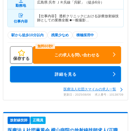
広島県 呉市
ＪＲ呉線「呉駅」（徒歩6分）
勤務地
【仕事内容】 透析クリニックにおける診療放射線技
師としての業務全般 ■一般撮影…
仕事内容
駅から徒歩10分以内
残業少なめ
積極採用中
この求人を問い合わせる
保存する
詳細を見る
医療法人社団スマイルの求人一覧
更新日：2025/08/06 求人番号：10138709
放射線技師
正職員
医療法人社団薫風会 横山病院
の放射線技師求人(正職