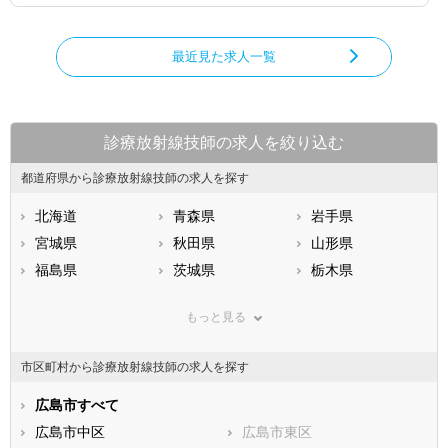
最近見た求人一覧
診療放射線技師の求人を絞り込む
都道府県から診療放射線技師の求人を探す
北海道
青森県
岩手県
宮城県
秋田県
山形県
福島県
茨城県
栃木県
群馬県
埼玉県
千葉県
もっと見る
東京都
神奈川県
新潟県
山梨県
長野県
富山県
市区町村から診療放射線技師の求人を探す
石川県
福井県
岐阜県
静岡県
広島市すべて
愛知県
三重県
滋賀県
広島市中区
京都府
広島市東区
大阪府