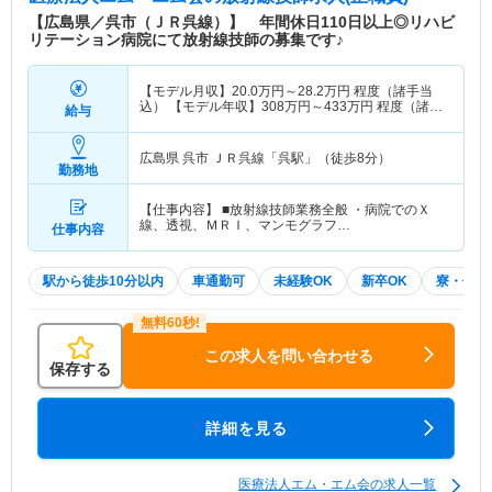
【広島県／呉市（ＪＲ呉線）】 年間休日110日以上◎リハビ
リテーション病院にて放射線技師の募集です♪
【モデル月収】
20.0
万円～
28.2
万円
程度（諸手当
込） 【モデル年収】
308
万円～
433
万円
程度（諸手
給与
当込）
広島県 呉市
ＪＲ呉線「呉駅」（徒歩8分）
勤務地
【仕事内容】 ■放射線技師業務全般 ・病院でのＸ
線、透視、ＭＲＩ、マンモグラフ…
仕事内容
駅から徒歩10分以内
車通勤可
未経験OK
新卒OK
寮・借り
この求人を問い合わせる
保存する
詳細を見る
医療法人エム・エム会の求人一覧