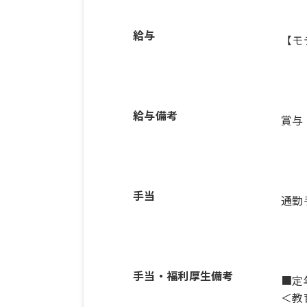
給与
【モ
給与備考
賞与
手当
通勤
手当・福利厚生備考
■定
＜教