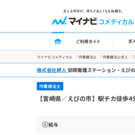
トップページ
ご利用ガイド
マイナビコメディカル
作業療法士
作業療法士求人
株式会社絆人
訪問看護ステーション・えび
作業療法士
【宮崎県／えびの市】駅チカ徒歩4
給与