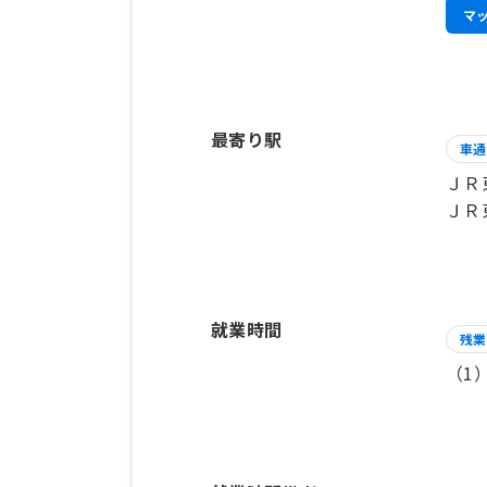
マ
最寄り駅
車通
ＪＲ
ＪＲ
就業時間
残業
（1