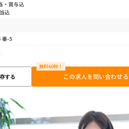
当・賞与込
手当込
番-5
この求人を問い合わせる
存する