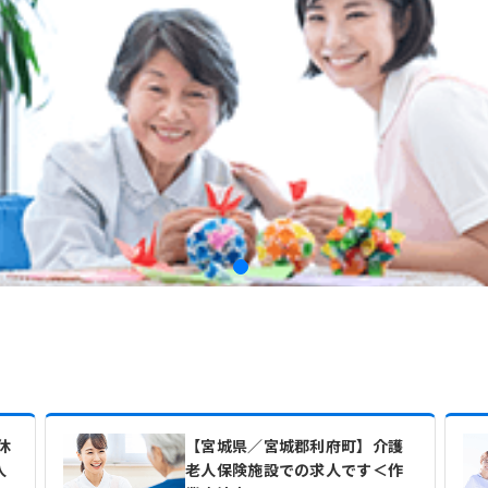
休
【宮城県／宮城郡利府町】介護
人
老人保険施設での求人です＜作