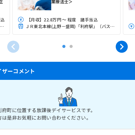
正
業療法士＞
当込
【月収】22.8万円 ～ 程度 諸手当込
Ｒ東北本線(上野－盛岡)「利府駅」（バス・車5分）
ＪＲ東北本線(上野－盛岡)「利府駅」（バス・車5分）
イザーコメント
利府町に位置する放課後デイサービスです。