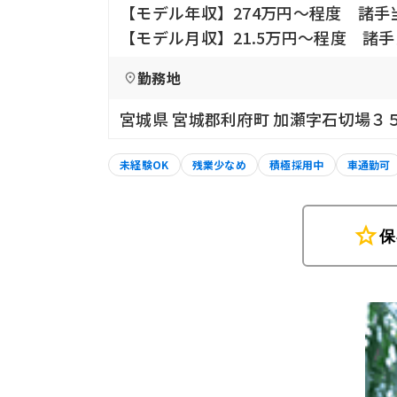
【モデル年収】274万円〜程度 諸手
【モデル月収】21.5万円〜程度 諸
勤務地
宮城県 宮城郡利府町 加瀬字石切場３５
未経験OK
残業少なめ
積極採用中
車通勤可
star
保