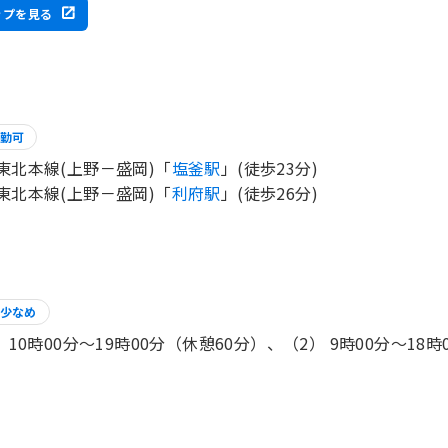
ップを見る
勤可
東北本線(上野－盛岡)「
塩釜駅
」(徒歩23分)
東北本線(上野－盛岡)「
利府駅
」(徒歩26分)
少なめ
） 10時00分〜19時00分（休憩60分）、（2） 9時00分〜18