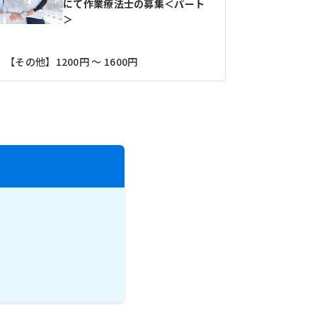
にて作業療法士の募集＜パート
＞
【月収】20
【その他】1200円 ～ 1600円