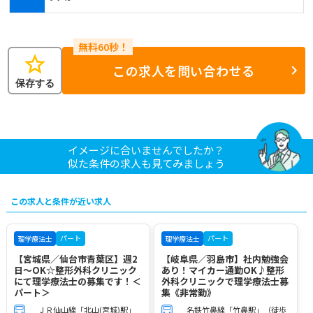
star
この求人を問い合わせる
保存する
イメージに合いませんでしたか？
似た条件の求人も見てみましょう
この求人と条件が近い求人
パート
パート
理学療法士
理学療法士
【宮城県／仙台市青葉区】週2
【岐阜県／羽島市】社内勉強会
日～OK☆整形外科クリニック
あり！マイカー通勤OK♪整形
にて理学療法士の募集です！＜
外科クリニックで理学療法士募
パート＞
集《非常勤》
ＪＲ仙山線「北山(宮城)駅」
名鉄竹鼻線「竹鼻駅」（徒歩