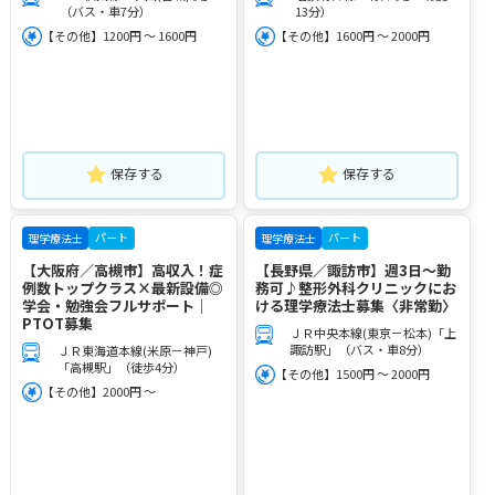
（バス・車7分）
13分）
【その他】1200円 ～ 1600円
【その他】1600円 ～ 2000円
保存する
保存する
パート
パート
理学療法士
理学療法士
【大阪府／高槻市】高収入！症
【長野県／諏訪市】週3日～勤
例数トップクラス×最新設備◎
務可♪整形外科クリニックにお
学会・勉強会フルサポート｜
ける理学療法士募集〈非常勤〉
PTOT募集
ＪＲ中央本線(東京－松本)「上
諏訪駅」（バス・車8分）
ＪＲ東海道本線(米原－神戸)
「高槻駅」（徒歩4分）
【その他】1500円 ～ 2000円
【その他】2000円 ～