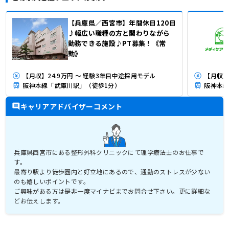
【兵庫県／西宮市】年間休日120日
♪幅広い職種の方と関わりながら
勤務できる施設♪PT募集！《常
勤》
【月収】24.9万円 ～ 経験3年目中途採用モデル
【月収】2
阪神本線「武庫川駅」（徒歩1分）
阪神本線
キャリアアドバイザーコメント
兵庫県西宮市にある整形外科クリニックにて理学療法士のお仕事で
す。
最寄り駅より徒歩圏内と好立地にあるので、通勤のストレスが少ない
のも嬉しいポイントです。
ご興味がある方は是非一度マイナビまでお問合せ下さい。更に詳細な
どお伝えします。