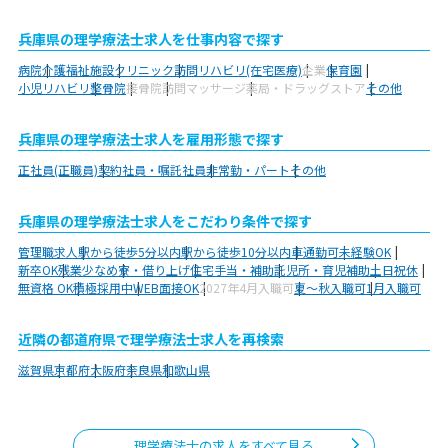
兵庫県の理学療法士求人を仕事内容で探す
病院
介護福祉施設
クリニック
訪問リハビリ(在宅医療)
企業
保育園
小児リハビリ
整骨院
接骨院
訪問マッサージ
薬局・ドラッグストア
その他
兵庫県の理学療法士求人を雇用形態で探す
正社員(正職員)
契約社員・嘱託社員
非常勤・パート
その他
兵庫県の理学療法士求人をこだわり条件で探す
管理職求人
駅から徒歩5分以内
駅から徒歩10分以内
車通勤可
未経験OK
新卒OK
残業少なめ
寮・借り上げ
住宅手当・補助
託児所・育児補助
土日祝休
無資格 OK
積極採用中
WEB面接OK
2027年4月入職可
夏～秋入職可
1月入職可
近隣の都道府県で理学療法士求人を再検索
滋賀県
京都府
大阪府
奈良県
和歌山県
理学療法士の求人をすべて見る