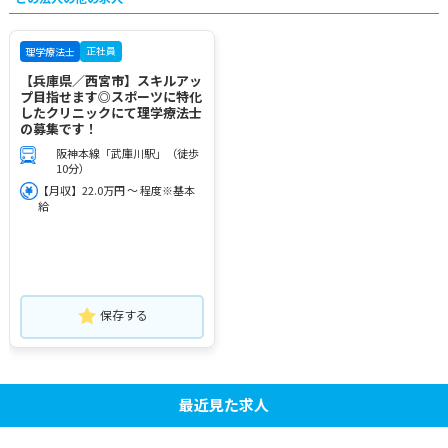
正社員
理学療法士
【兵庫県／西宮市】スキルアッ
プ目指せます◎スポーツに特化
したクリニックにて理学療法士
の募集です！
阪神本線「武庫川駅」（徒歩
10分）
【月収】22.0万円 ～ 程度※基本
給
保存する
最近見た求人