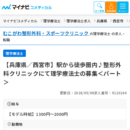
マイナビコメディカル
理学療法士
理学療法士求人
兵庫県
西宮市
むこがわ整形外科・スポーツクリニック
の理学療法士 の求人・
転職
理学療法士
【兵庫県／西宮市】駅から徒歩圏内♪整形外
科クリニックにて理学療法士の募集＜パート
＞
更新日：2026/05/08
求人番号：9120164
給与
【モデル時給】1300円〜2000円
勤務地