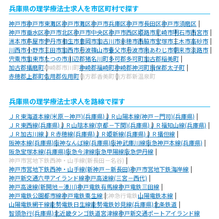
兵庫県の理学療法士求人を市区町村で探す
神戸市
神戸市東灘区
神戸市灘区
神戸市兵庫区
神戸市長田区
神戸市須磨区
神戸市垂水区
神戸市北区
神戸市中央区
神戸市西区
姫路市
尼崎市
明石市
西宮市
洲本市
芦屋市
伊丹市
相生市
豊岡市
加古川市
赤穂市
西脇市
宝塚市
三木市
高砂市
川西市
小野市
三田市
加西市
丹波篠山市
養父市
丹波市
南あわじ市
朝来市
淡路市
宍粟市
加東市
たつの市
川辺郡猪名川町
多可郡多可町
加古郡稲美町
加古郡播磨町
神崎郡市川町
神崎郡福崎町
神崎郡神河町
揖保郡太子町
赤穂郡上郡町
佐用郡佐用町
美方郡香美町
美方郡新温泉町
兵庫県の理学療法士求人を路線で探す
ＪＲ東海道本線(米原－神戸)(兵庫県)
ＪＲ山陽本線(神戸－門司)(兵庫県)
ＪＲ東西線(兵庫県)
ＪＲ山陰本線(京都－下関)(兵庫県)
ＪＲ福知山線(兵庫県)
ＪＲ加古川線
ＪＲ赤穂線(兵庫県)
ＪＲ姫新線(兵庫県)
ＪＲ播但線
阪神本線(兵庫県)
阪神なんば線(兵庫県)
阪神武庫川線
阪急神戸本線(兵庫県)
阪急宝塚本線(兵庫県)
阪急今津線
阪急甲陽線
阪急伊丹線
神戸市営地下鉄西神・山手線(新長田－名谷)
神戸市営地下鉄西神・山手線(新神戸－新長田)
神戸市営地下鉄海岸線
神戸新交通六甲アイランド線
神戸高速線(三宮－西代)
神戸高速線(新開地－湊川)
神戸電鉄有馬線
神戸電鉄三田線
神戸電鉄公園都市線
神戸電鉄粟生線
北神急行電鉄
山陽電鉄本線
山陽電鉄網干線
能勢電鉄日生線
能勢電鉄妙見線(兵庫県)
北条鉄道
智頭急行(兵庫県)
北近畿タンゴ鉄道宮津線
神戸新交通ポートアイランド線