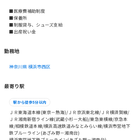
■医療費補助制度
■保養所
■制服貸与、シューズ支給
■出産祝い金
勤務地
神奈川県 横浜市西区
最寄り駅
駅から徒歩5分以内
ＪＲ東海道本線(東京－熱海)/ＪＲ京浜東北線/ＪＲ横須賀線/
ＪＲ湘南新宿ライン線(武蔵小杉－大船)/東急東横線/京急本
線/相模鉄道本線/横浜高速鉄道みなとみらい線/横浜市営地下
鉄ブルーライン(あざみ野－湘南台)
横浜市営地下鉄ブルーライン(あざみ野－湘南台)