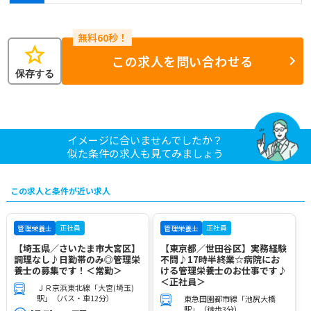
star
この求人を問い合わせる
保存する
イメージに合いませんでしたか？
似た条件の求人も見てみましょう
この求人と条件が近い求人
正社員
正社員
管理栄養士
管理栄養士
【埼玉県／さいたま市大宮区】
【東京都／世田谷区】実務経験
調理なし♪日勤帯のみ◎管理栄
不問♪17時半終業☆病院にお
養士の募集です！＜常勤＞
ける管理栄養士のお仕事です♪
＜正社員＞
ＪＲ京浜東北線「大宮(埼玉)
駅」（バス・車12分）
東急田園都市線「池尻大橋
駅」（徒歩3分）