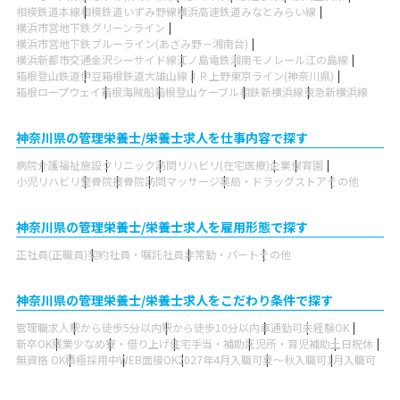
相模鉄道本線
相模鉄道いずみ野線
横浜高速鉄道みなとみらい線
横浜市営地下鉄グリーンライン
横浜市営地下鉄ブルーライン(あざみ野－湘南台)
横浜新都市交通金沢シーサイド線
江ノ島電鉄
湘南モノレール江の島線
箱根登山鉄道
伊豆箱根鉄道大雄山線
ＪＲ上野東京ライン(神奈川県)
箱根ロープウェイ
箱根海賊船
箱根登山ケーブル
相鉄新横浜線
東急新横浜線
神奈川県の管理栄養士/栄養士求人を仕事内容で探す
病院
介護福祉施設
クリニック
訪問リハビリ(在宅医療)
企業
保育園
小児リハビリ
整骨院
接骨院
訪問マッサージ
薬局・ドラッグストア
その他
神奈川県の管理栄養士/栄養士求人を雇用形態で探す
正社員(正職員)
契約社員・嘱託社員
非常勤・パート
その他
神奈川県の管理栄養士/栄養士求人をこだわり条件で探す
管理職求人
駅から徒歩5分以内
駅から徒歩10分以内
車通勤可
未経験OK
新卒OK
残業少なめ
寮・借り上げ
住宅手当・補助
託児所・育児補助
土日祝休
無資格 OK
積極採用中
WEB面接OK
2027年4月入職可
夏～秋入職可
1月入職可