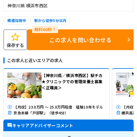
神奈川県 横浜市西区
積極採用中
駅から徒歩5分以内
star
この求人を問い合わせる
保存する
この求人と近いエリアの求人
【神奈川県／横浜市西区】駅チカ
★クリニックでの管理栄養士募集
＜正職員＞
【月収】23.0万円 ～ 25.0万円程度 経験10年モデル
【月収】
京急本線「戸部駅」（徒歩4分）
キャリアアドバイザーコメント