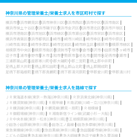
神奈川県の管理栄養士/栄養士求人を市区町村で探す
横浜市
横浜市鶴見区
横浜市神奈川区
横浜市西区
横浜市中区
横浜市南区
横浜市保土ケ谷区
横浜市磯子区
横浜市金沢区
横浜市港北区
横浜市戸塚区
横浜市港南区
横浜市旭区
横浜市緑区
横浜市瀬谷区
横浜市栄区
横浜市泉区
横浜市青葉区
横浜市都筑区
川崎市
川崎市川崎区
川崎市幸区
川崎市中原区
川崎市高津区
川崎市多摩区
川崎市宮前区
川崎市麻生区
相模原市
相模原市緑区
相模原市中央区
相模原市南区
横須賀市
平塚市
鎌倉市
藤沢市
小田原市
茅ヶ崎市
逗子市
三浦市
秦野市
厚木市
大和市
伊勢原市
海老名市
座間市
南足柄市
綾瀬市
三浦郡葉山町
高座郡寒川町
中郡大磯町
中郡二宮町
足柄上郡中井町
足柄上郡大井町
足柄上郡松田町
足柄上郡山北町
足柄上郡開成町
足柄下郡箱根町
足柄下郡真鶴町
足柄下郡湯河原町
愛甲郡愛川町
愛甲郡清川村
神奈川県の管理栄養士/栄養士求人を路線で探す
ＪＲ東海道本線(東京－熱海)(神奈川県)
ＪＲ京浜東北線(神奈川県)
ＪＲ横須賀線(神奈川県)
ＪＲ根岸線
ＪＲ南武線(川崎－立川)(神奈川県)
ＪＲ横浜線(神奈川県)
ＪＲ鶴見線(鶴見－扇町)
ＪＲ相模線
ＪＲ御殿場線(神奈川県)
ＪＲ湘南新宿ライン線(武蔵小杉－大船)
ＪＲ中央本線(東京－松本)(神奈川県)
京王相模原線(神奈川県)
小田急小田原線(神奈川県)
小田急江ノ島線
小田急多摩線(神奈川県)
東急東横線(神奈川県)
東急目黒線(神奈川県)
東急田園都市線(神奈川県)
こどもの国線
京急本線(神奈川県)
京急大師線
京急逗子線
京急久里浜線