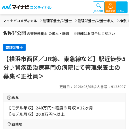
マイナビコメディカル
管理栄養士/栄養士
管理栄養士/栄養士求人
神奈
名称非公開
の管理栄養士 の求人・転職 ※詳細はお問合せください
管理栄養士
【横浜市西区／JR線、東急線など】駅近徒歩5
分♪腎疾患治療専門の病院にて管理栄養士の
募集＜正社員＞
更新日：2026/03/05
求人番号：9125007
給与
【モデル年収】240万円〜程度※月収×12ヶ月
【モデル月収】20.0万円〜以上
勤務地