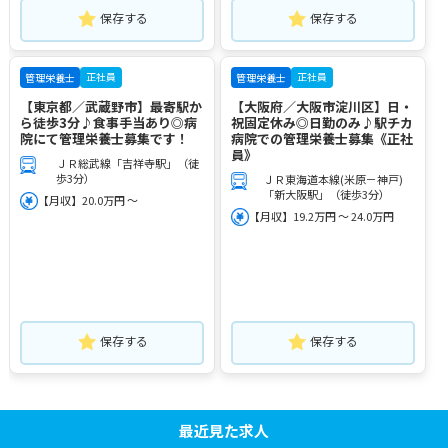
保存する
保存する
正社員
正社員
管理栄養士
管理栄養士
【東京都／武蔵野市】最寄駅か
【大阪府／大阪市淀川区】日・
ら徒歩3分♪食事手当あり◎病
祝固定休み◎日勤のみ♪駅チカ
院にて管理栄養士募集です！
病院での管理栄養士募集《正社
員》
ＪＲ総武線「吉祥寺駅」（徒
歩3分）
ＪＲ東海道本線(米原－神戸)
「新大阪駅」（徒歩3分）
【月収】20.0万円 ～
【月収】19.2万円 ～ 24.0万円
保存する
保存する
最近見た求人