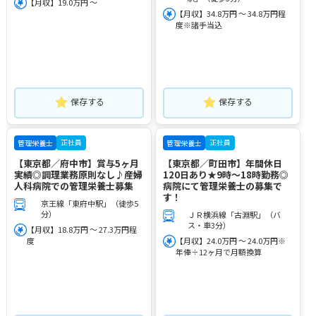
【月収】19.0万円 ～
【月収】34.8万円 ～ 34.8万円程
度※諸手当込
保存する
保存する
正社員
正社員
管理栄養士
管理栄養士
【東京都／府中市】賞与5ヶ月
【東京都／町田市】年間休日
実績◎調理業務原則なし♪産婦
120日あり★9時～18時勤務◎
人科病院での管理栄養士募集
病院にて管理栄養士の募集で
す！
京王線「東府中駅」（徒歩5
分）
ＪＲ横浜線「古淵駅」（バ
ス・車3分）
【月収】18.8万円 ～ 27.3万円程
度
【月収】24.0万円 ～ 24.0万円※
年俸÷12ヶ月で月額換算