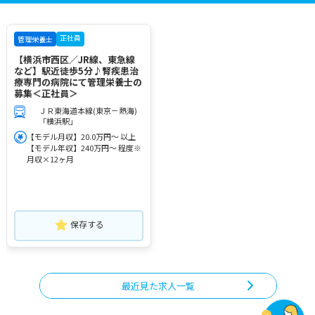
正社員
管理栄養士
【横浜市西区／JR線、東急線
など】駅近徒歩5分♪腎疾患治
療専門の病院にて管理栄養士の
募集＜正社員＞
ＪＲ東海道本線(東京－熱海)
「横浜駅」
【モデル月収】20.0万円～ 以上
【モデル年収】240万円～ 程度※
月収×12ヶ月
保存する
最近見た求人一覧