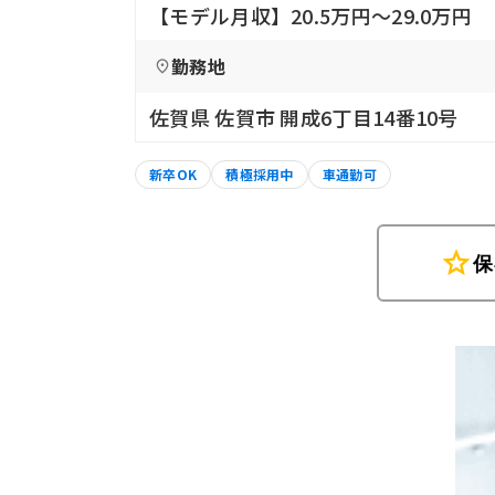
【モデル月収】20.5万円〜29.0万円
勤務地
佐賀県 佐賀市 開成6丁目14番10号
新卒OK
積極採用中
車通勤可
star
保