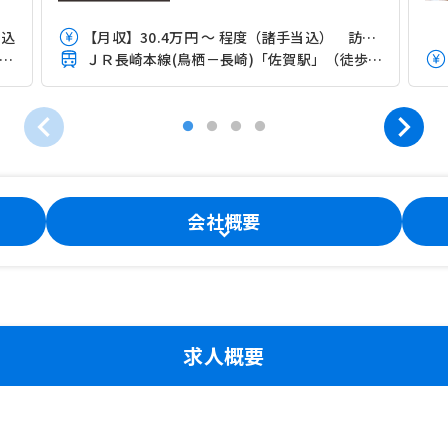
当込
【月収】30.4万円 ～ 程度（諸手当込） 訪問件数100件
長崎本線(鳥栖－長崎)「佐賀駅」（バス・車20分）
ＪＲ長崎本線(鳥栖－長崎)「佐賀駅」（徒歩9分）
会社概要
求人概要