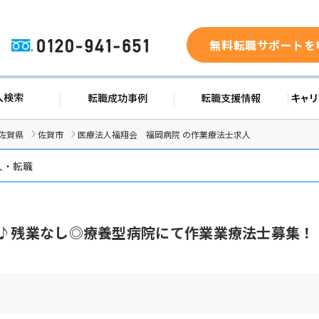
無料転職サポートを
0120-941-651
求人検索
転職成功事例
転職支援
佐賀県
佐賀市
医療法人福翔会 福岡病院 の作業療法士求人
人・転職
日♪残業なし◎療養型病院にて作業業療法士募集！