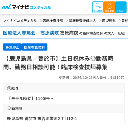
マイナビコメディカル
臨床検査技師
臨床検査技師求人
鹿児島県
曽
医療法人参篤会 高原病院
高原病院
の臨床検査技師 の求人・転職
募集停止
臨床検査技師
【鹿児島県／曽於市】土日祝休み◎勤務時
間、勤務日相談可能！臨床検査技師募集
更新日：2024/12/26
求人番号：9151070
給与
【モデル時給】1100円〜
勤務地
鹿児島県 曽於市 末吉町栄町2丁目12-1