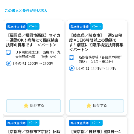
この求人と条件が近い求人
パート
パート
臨床検査技師
臨床検査技師
【福岡県／福岡市西区】マイカ
【岐阜県／岐阜市】 週5日程
ー通勤OK！病院にて臨床検査
度×1日6時間以上の勤務で
技師の募集です！＜パート＞
す！病院にて臨床検査技師募集
＜パート＞
ＪＲ筑肥線(姪浜－西唐津)「九
大学研都市駅」（徒歩15分）
名鉄各務原線「各務原市役所
前駅」（バス・車11分）
【その他】1500円 ～ 1700円
【その他】1100円 ～ 1300円
保存する
保存する
パート
パート
臨床検査技師
臨床検査技師
【京都府／京都市下京区】休暇
【東京都／日野市】週3日～4