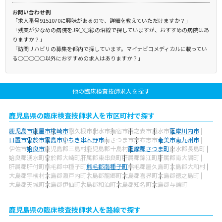
お問い合わせ例
「求人番号9151070に興味があるので、詳細を教えていただけますか？」
「残業が少なめの病院をJR○○線の沿線で探していますが、おすすめの病院はあ
りますか？」
「訪問リハビリの募集を都内で探しています。マイナビコメディカルに載ってい
る○○○○○以外におすすめの求人はありますか？」
他の臨床検査技師求人を探す
鹿児島県の臨床検査技師求人を市区町村で探す
鹿児島市
鹿屋市
枕崎市
阿久根市
出水市
指宿市
西之表市
垂水市
薩摩川内市
日置市
曽於市
霧島市
いちき串木野市
南さつま市
志布志市
奄美市
南九州市
伊佐市
姶良市
鹿児島郡三島村
鹿児島郡十島村
薩摩郡さつま町
出水郡長島町
姶良郡湧水町
曽於郡大崎町
肝属郡東串良町
肝属郡錦江町
肝属郡南大隅町
肝属郡肝付町
熊毛郡中種子町
熊毛郡南種子町
熊毛郡屋久島町
大島郡大和村
大島郡宇検村
大島郡瀬戸内町
大島郡龍郷町
大島郡喜界町
大島郡徳之島町
大島郡天城町
大島郡伊仙町
大島郡和泊町
大島郡知名町
大島郡与論町
鹿児島県の臨床検査技師求人を路線で探す