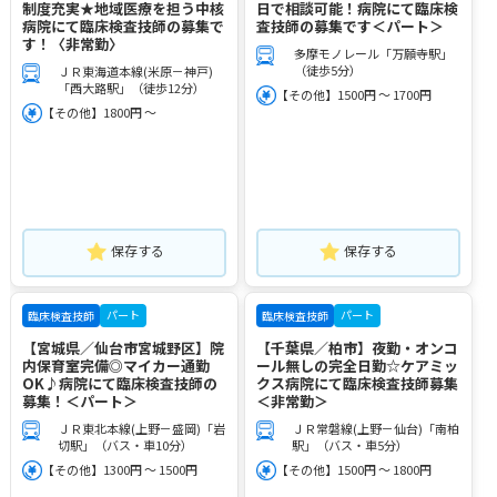
制度充実★地域医療を担う中核
日で相談可能！病院にて臨床検
病院にて臨床検査技師の募集で
査技師の募集です＜パート＞
す！〈非常勤〉
多摩モノレール「万願寺駅」
（徒歩5分）
ＪＲ東海道本線(米原－神戸)
「西大路駅」（徒歩12分）
【その他】1500円 ～ 1700円
【その他】1800円 ～
保存する
保存する
パート
パート
臨床検査技師
臨床検査技師
【宮城県／仙台市宮城野区】院
【千葉県／柏市】夜勤・オンコ
内保育室完備◎マイカー通勤
ール無しの完全日勤☆ケアミッ
OK♪病院にて臨床検査技師の
クス病院にて臨床検査技師募集
募集！＜パート＞
＜非常勤＞
ＪＲ東北本線(上野－盛岡)「岩
ＪＲ常磐線(上野－仙台)「南柏
切駅」（バス・車10分）
駅」（バス・車5分）
【その他】1300円 ～ 1500円
【その他】1500円 ～ 1800円