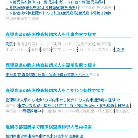
ＪＲ鹿児島本線(川内－鹿児島中央)
ＪＲ日豊本線(鹿児島県)
ＪＲ肥薩線(鹿児島県)
ＪＲ日南線(鹿児島県)
ＪＲ吉都線(鹿児島県)
ＪＲ指宿枕崎線
肥薩おれんじ鉄道(鹿児島県)
鹿児島市電第１期線
鹿児島市電第２期線
鹿児島県の臨床検査技師求人を仕事内容で探す
病院
介護福祉施設
クリニック
訪問リハビリ(在宅医療)
企業
保育園
小児リハビリ
整骨院
接骨院
訪問マッサージ
薬局・ドラッグストア
その他
鹿児島県の臨床検査技師求人を雇用形態で探す
正社員(正職員)
契約社員・嘱託社員
非常勤・パート
その他
鹿児島県の臨床検査技師求人をこだわり条件で探す
管理職求人
駅から徒歩5分以内
駅から徒歩10分以内
車通勤可
未経験OK
新卒OK
残業少なめ
寮・借り上げ
住宅手当・補助
託児所・育児補助
土日祝休
無資格 OK
積極採用中
WEB面接OK
2027年4月入職可
夏～秋入職可
1月入職可
近隣の都道府県で臨床検査技師求人を再検索
福岡県
佐賀県
長崎県
熊本県
大分県
宮崎県
沖縄県