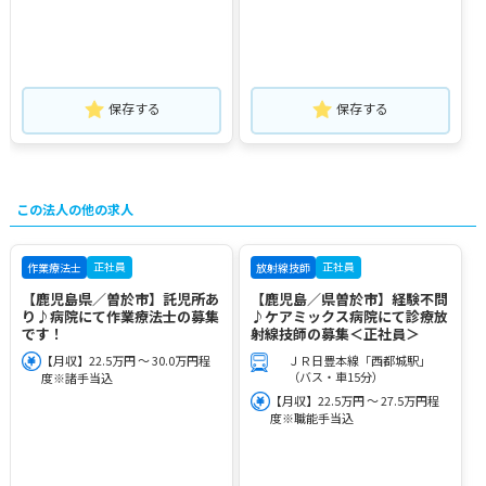
保存する
保存する
この法人の他の求人
正社員
正社員
作業療法士
放射線技師
【鹿児島県／曽於市】託児所あ
【鹿児島／県曽於市】経験不問
り♪病院にて作業療法士の募集
♪ケアミックス病院にて診療放
です！
射線技師の募集＜正社員＞
【月収】22.5万円 ～ 30.0万円程
ＪＲ日豊本線「西都城駅」
（バス・車15分）
度※諸手当込
【月収】22.5万円 ～ 27.5万円程
度※職能手当込