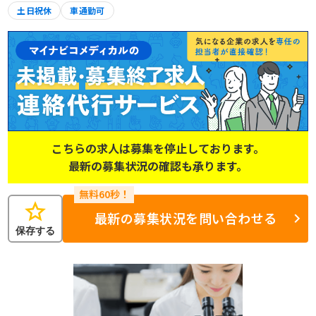
土日祝休
車通勤可
こちらの求人は募集を停止しております。
最新の募集状況の確認も承ります。
star
最新の募集状況を問い合わせる
保存する