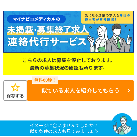
こちらの求人は募集を停止しております。
最新の募集状況の確認も承ります。
star
似ている求人を紹介してもらう
保存する
イメージに合いませんでしたか？
似た条件の求人も見てみましょう