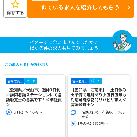
star
似ている求人を紹介してもらう
保存する
イメージに合いませんでしたか？
似た条件の求人も見てみましょう
この求人と条件が近い求人
パート
パート
言語聴覚士
言語聴覚士
【愛知県／犬山市】週休3日制
【愛知県／江南市】 土日休み
☆訪問看護ステーションにて言
★子育て理解あり♪直行直帰も
語聴覚士の募集です！＜準社員
対応可能な訪問リハビリ求人＜
＞
言語聴覚士＞
【月収】24.0万円 ～
名鉄犬山線「布袋駅」（徒歩
9分）
【その他】3600円 ～