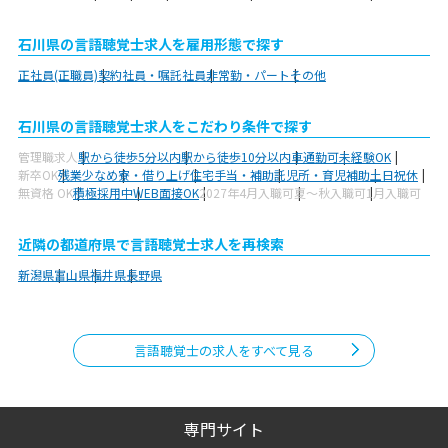
石川県の言語聴覚士求人を雇用形態で探す
正社員(正職員)
契約社員・嘱託社員
非常勤・パート
その他
石川県の言語聴覚士求人をこだわり条件で探す
管理職求人
駅から徒歩5分以内
駅から徒歩10分以内
車通勤可
未経験OK
新卒OK
残業少なめ
寮・借り上げ
住宅手当・補助
託児所・育児補助
土日祝休
無資格 OK
積極採用中
WEB面接OK
2027年4月入職可
夏～秋入職可
1月入職可
近隣の都道府県で言語聴覚士求人を再検索
新潟県
富山県
福井県
長野県
言語聴覚士の求人をすべて見る
専門サイト