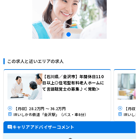
この求人と近いエリアの求人
【石川県／金沢市】年間休日110
日以上◎住宅型有料老人ホームに
て言語聴覚士の募集♪＜常勤＞
【月収】28.2万円 ～ 36.2万円
【月収】
IRいしかわ鉄道「金沢駅」（バス・車6分）
IRいし
キャリアアドバイザーコメント