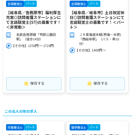
パート
パート
言語聴覚士
言語聴覚士
【岐阜県／各務原市】福利厚生
【岐阜県／岐阜市】土日祝定休
充実◎訪問看護ステーションに
日◎訪問看護ステーションにて
て言語聴覚士(ST)の募集です！
言語聴覚士の募集です！＜パー
＜非常勤＞
ト＞
名鉄各務原線「市民公園前
ＪＲ東海道本線(熱海－米原)
駅」（徒歩14分）
「西岐阜駅」（バス・車10
分）
【その他】1350円 ～ 1720円
【その他】1400円 ～
保存する
保存する
この法人の他の求人
パート
パート
作業療法士
理学療法士