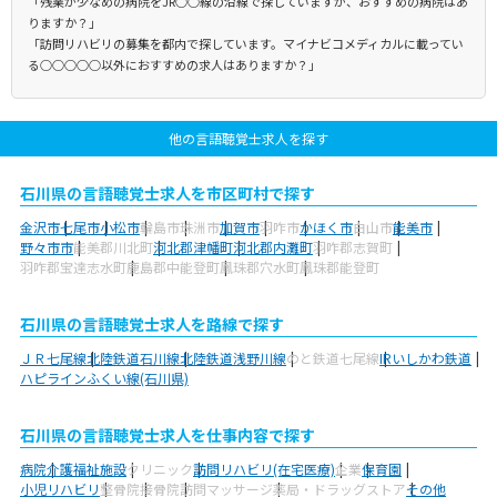
「残業が少なめの病院をJR○○線の沿線で探していますが、おすすめの病院はあ
りますか？」
「訪問リハビリの募集を都内で探しています。マイナビコメディカルに載ってい
る○○○○○以外におすすめの求人はありますか？」
他の言語聴覚士求人を探す
石川県の言語聴覚士求人を市区町村で探す
金沢市
七尾市
小松市
輪島市
珠洲市
加賀市
羽咋市
かほく市
白山市
能美市
野々市市
能美郡川北町
河北郡津幡町
河北郡内灘町
羽咋郡志賀町
羽咋郡宝達志水町
鹿島郡中能登町
鳳珠郡穴水町
鳳珠郡能登町
石川県の言語聴覚士求人を路線で探す
ＪＲ七尾線
北陸鉄道石川線
北陸鉄道浅野川線
のと鉄道七尾線
IRいしかわ鉄道
ハピラインふくい線(石川県)
石川県の言語聴覚士求人を仕事内容で探す
病院
介護福祉施設
クリニック
訪問リハビリ(在宅医療)
企業
保育園
小児リハビリ
整骨院
接骨院
訪問マッサージ
薬局・ドラッグストア
その他