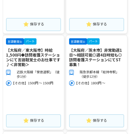
保存する
保存する
パート
パート
言語聴覚士
言語聴覚士
【大阪府／東大阪市】時給
【大阪府／茨木市】非常勤週1
1,500円◆訪問看護ステーショ
日～相談可能◎週4日時短も◎
ンにて言語聴覚士のお仕事です
訪問看護ステーションにてST
♪＜非常勤＞
募集！
近鉄大阪線「俊徳道駅」（徒
阪急京都本線「総持寺駅」
歩1分）
（徒歩12分）
【その他】1500円 ～ 1500円
【その他】1800円 ～
保存する
保存する