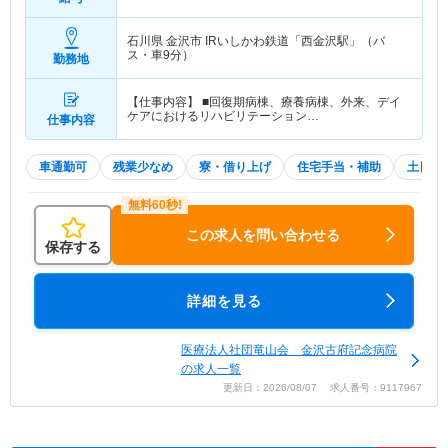
石川県 金沢市
IRいしかわ鉄道「西金沢駅」（バ
ス・車9分）
勤務地
【仕事内容】 ■回復期病棟、療養病棟、外来、デイ
ケアにおけるリハビリテーション…
仕事内容
車通勤可
残業少なめ
寮・借り上げ
住宅手当・補助
土日祝
この求人を問い合わせる
保存する
詳細を見る
医療法人社団竜山会 金沢古府記念病院
の求人一覧
更新日：2026/08/07 求人番号：9117967