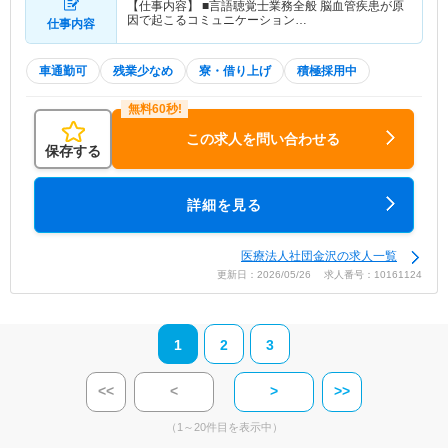
【仕事内容】 ■言語聴覚士業務全般 脳血管疾患が原
因で起こるコミュニケーション…
仕事内容
車通勤可
残業少なめ
寮・借り上げ
積極採用中
この求人を問い合わせる
保存する
詳細を見る
医療法人社団金沢の求人一覧
更新日：2026/05/26 求人番号：10161124
1
2
3
<<
<
>
>>
（1～20件目を表示中）