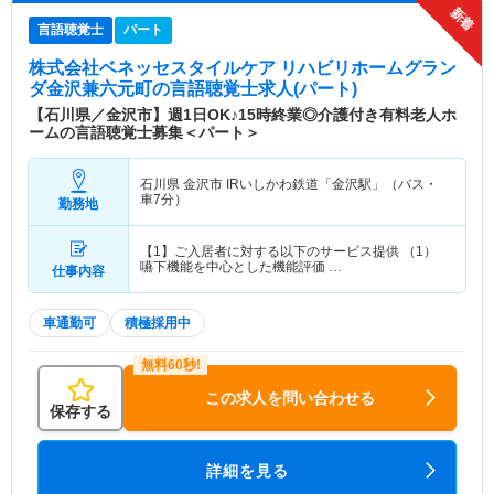
言語聴覚士
パート
株式会社ベネッセスタイルケア リハビリホームグラン
ダ金沢兼六元町
の言語聴覚士求人(パート)
【石川県／金沢市】週1日OK♪15時終業◎介護付き有料老人ホ
ームの言語聴覚士募集＜パート＞
石川県 金沢市
IRいしかわ鉄道「金沢駅」（バス・
車7分）
勤務地
【1】ご入居者に対する以下のサービス提供 （1）
嚥下機能を中心とした機能評価 …
仕事内容
車通勤可
積極採用中
この求人を問い合わせる
保存する
詳細を見る