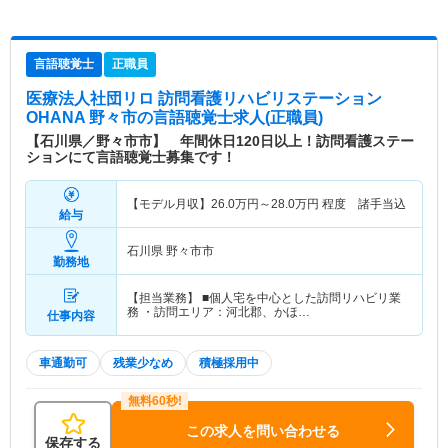
言語聴覚士
正職員
医療法人社団リロ 訪問看護リハビリステーション
OHANA 野々市
の言語聴覚士求人(正職員)
【石川県／野々市市】 年間休日120日以上！訪問看護ステー
ションにて言語聴覚士募集です！
【モデル月収】
26.0
万円～
28.0
万円
程度 諸手当込
給与
石川県 野々市市
勤務地
【担当業務】 ■個人宅を中心とした訪問リハビリ業
務 ・訪問エリア：河北郡、かほ…
仕事内容
車通勤可
残業少なめ
積極採用中
この求人を問い合わせる
保存する