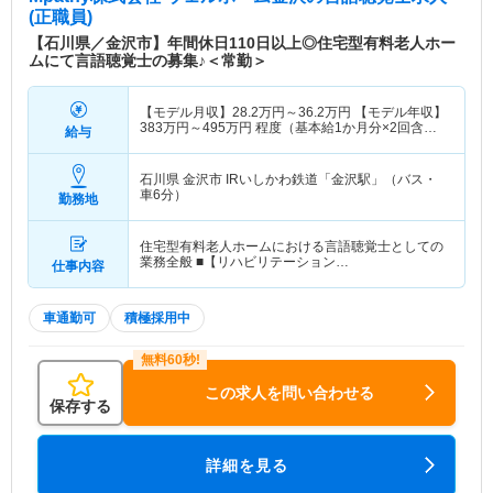
(正職員)
【石川県／金沢市】年間休日110日以上◎住宅型有料老人ホー
ムにて言語聴覚士の募集♪＜常勤＞
【モデル月収】
28.2
万円～
36.2
万円
【モデル年収】
383
万円～
495
万円
程度（基本給1か月分×2回含
給与
む） ※想定年収
石川県 金沢市
IRいしかわ鉄道「金沢駅」（バス・
車6分）
勤務地
住宅型有料老人ホームにおける言語聴覚士としての
業務全般 ■【リハビリテーション…
仕事内容
車通勤可
積極採用中
この求人を問い合わせる
保存する
詳細を見る