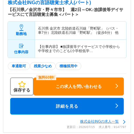
株式会社ING
の言語聴覚士求人(パート)
【石川県／金沢市・野々市市】 週2日～OK♪放課後等デイサ
ービスにて言語聴覚士募集＜パート＞
石川県 金沢市
北陸鉄道石川線「野町駅」（バス・
車7分）北陸鉄道石川線「野町駅」（徒歩6分） 他
勤務地
【仕事内容】 ■放課後等デイサービスで小学校から
中学校までのこども(小学校低学…
仕事内容
車通勤可
残業少なめ
積極採用中
この求人を問い合わせる
保存する
詳細を見る
株式会社INGの求人一覧
更新日：2026/07/15 求人番号：9147797