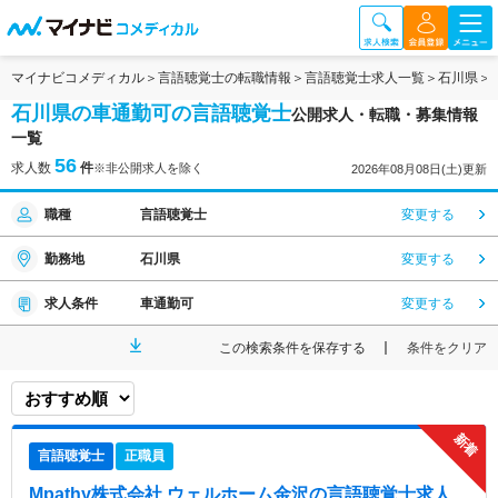
マイナビコメディカル
言語聴覚士の転職情報
言語聴覚士求人一覧
石川県
石川県の車通勤可の言語聴覚士
公開求人・転職・募集情報
一覧
56
求人数
件
※非公開求人を除く
2026年08月08日(土)更新
職種
言語聴覚士
変更する
勤務地
石川県
変更する
求人条件
車通勤可
変更する
この検索条件を保存する
条件をクリア
言語聴覚士
正職員
Mpathy株式会社 ウェルホーム金沢
の言語聴覚士求人