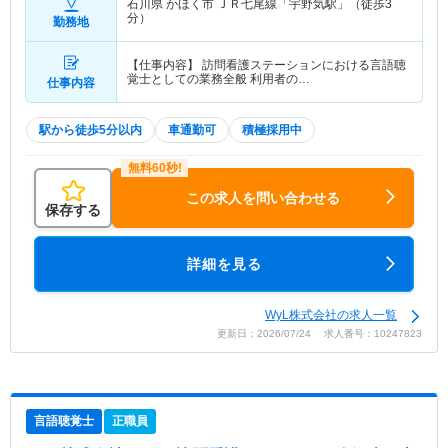
石川県 かほく市
ＪＲ七尾線「宇野気駅」（徒歩3
分）
勤務地
【仕事内容】 訪問看護ステーションにおける言語聴
覚士としての業務全般 利用者の…
仕事内容
駅から徒歩5分以内
車通勤可
積極採用中
この求人を問い合わせる
保存する
詳細を見る
WyL株式会社の求人一覧
更新日：2026/07/24 求人番号：10247823
言語聴覚士
正職員