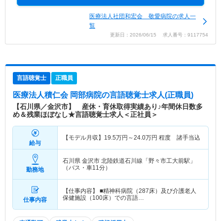
医療法人社団和宏会 敬愛病院の求人一
覧
更新日：2026/06/15 求人番号：9117754
言語聴覚士
正職員
医療法人積仁会 岡部病院
の言語聴覚士求人(正職員)
【石川県／金沢市】 産休・育休取得実績あり♪年間休日数多
め＆残業ほぼなし★言語聴覚士求人＜正社員＞
【モデル月収】
19.5
万円～
24.0
万円
程度 諸手当込
給与
石川県 金沢市
北陸鉄道石川線「野々市工大前駅」
（バス・車11分）
勤務地
【仕事内容】 ■精神科病院（287床）及び介護老人
保健施設（100床）での言語…
仕事内容