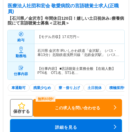
医療法人社団和宏会 敬愛病院
の言語聴覚士求人(正職
員)
【石川県／金沢市】年間休日120日！嬉しい土日祝休み♪療養病
院にて言語聴覚士募集＜正社員＞
【モデル月収】
17.0
万円～
給与
石川県 金沢市
IRいしかわ鉄道「金沢駅」（バス・
車13分）北陸鉄道浅野川線「北鉄金沢駅」（バス・
勤務地
車13分）
【仕事内容】 ■言語聴覚士業務全般 【在籍人数】
PT4名 OT1名、ST1名…
仕事内容
車通勤可
残業少なめ
寮・借り上げ
土日祝休
積極採用中
この求人を問い合わせる
保存する
詳細を見る