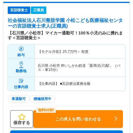
言語聴覚士
正職員
社会福祉法人石川整肢学園 小松こども医療福祉センタ
ー
の言語聴覚士求人(正職員)
【石川県／小松市】マイカー通勤可！100％小児のみに携れま
す＜言語聴覚士＞
【モデル月収】
25.7
万円～
程度
給与
石川県 小松市
IRいしかわ鉄道「粟津(石川)駅」（バ
ス・車15分）
勤務地
【仕事内容】 ■言語療法業務全般
仕事内容
車通勤可
積極採用中
この求人を問い合わせる
保存する