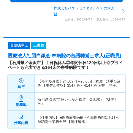
株式会社ベネッセスタイルケアの求人一
覧
更新日：2026/08/07 求人番号：10194677
言語聴覚士
正職員
医療法人社団白銀会 林病院
の言語聴覚士求人(正職員)
【石川県／金沢市】土日祝休み◎年間休日120日以上◎プライ
ベートも充実できる164床の療養病院です！
【モデル月収】
24.0
万円～
28.0
万円
程度 諸手当込
み 【モデル年収】
354
万円～
414
万円
程度 諸手
給与
当・賞与込み
石川県 金沢市
IRいしかわ鉄道「金沢駅」（徒歩7
分）
勤務地
【仕事内容】 ■医療療養病棟・介護医療院におけ言
語聴覚士業務全般 【病棟編成…
仕事内容