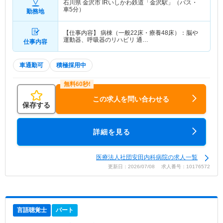
石川県 金沢市
IRいしかわ鉄道「金沢駅」（バス・
車5分）
勤務地
【仕事内容】 病棟（一般22床・療養48床）：脳や
運動器、呼吸器のリハビリ 通…
仕事内容
車通勤可
積極採用中
この求人を問い合わせる
保存する
詳細を見る
医療法人社団安田内科病院の求人一覧
更新日：2026/07/08 求人番号：10176572
言語聴覚士
パート