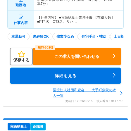
車7分）
勤務地
【仕事内容】 ■言語聴覚士業務全般 【在籍人数】
■PT4名 OT3名、リハ…
仕事内容
車通勤可
未経験OK
残業少なめ
住宅手当・補助
土日祝休
この求人を問い合わせる
保存する
詳細を見る
医療法人社団和宏会 大手町病院の求
人一覧
更新日：2026/06/15 求人番号：9117756
言語聴覚士
正職員