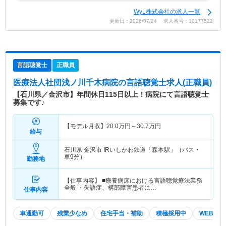
WyL株式会社の求人一覧
更新日：2026/07/24 求人番号：10177522
言語聴覚士
正職員
医療法人社団浅ノ川千木病院
の言語聴覚士求人(正職員)
【石川県／金沢市】年間休日115日以上！病院にて言語聴覚士
募集です♪
【モデル月収】
20.0
万円～
30.7
万円
給与
石川県 金沢市
IRいしかわ鉄道「森本駅」（バス・
車9分）
勤務地
【仕事内容】 ■療養病床における言語聴覚療法業務
全般 ・失語症、構部障害患者に…
仕事内容
車通勤可
残業少なめ
住宅手当・補助
積極採用中
WEB面接