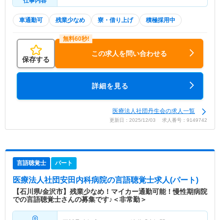
仕事内容
車通勤可
残業少なめ
寮・借り上げ
積極採用中
この求人を問い合わせる
保存する
詳細を見る
医療法人社団丹生会の求人一覧
更新日：2025/12/03 求人番号：9149742
言語聴覚士
パート
医療法人社団安田内科病院
の言語聴覚士求人(パート)
【石川県/金沢市】残業少なめ！マイカー通勤可能！慢性期病院
での言語聴覚士さんの募集です♪＜非常勤＞