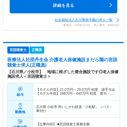
詳細を見る
社会福祉法人石川整肢学園の求人一覧
更新日：2025/12/19 求人番号：9060211
言語聴覚士
正職員
医療法人社団丹生会 介護老人保健施設まだら園
の言語
聴覚士求人(正職員)
【石川県／小松市】 地域に根ざした複合施設です◎老人保健
施設求人＜言語聴覚士＞
【モデル月収】
21.0
万円～
29.0
万円
程度 諸手当込
【モデル年収】
288
万円～
440
万円
程度 賞与・諸
給与
手当込
石川県 小松市
IRいしかわ鉄道「小松駅」（バス・
車9分）
勤務地
【仕事内容】 ■言語聴覚士業務全般