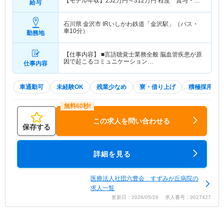
【モデル年収】
252
万円～
312
万円
程度 賞与・諸
給与
手当込
石川県 金沢市
IRいしかわ鉄道「金沢駅」（バス・
車10分）
勤務地
【仕事内容】 ■言語聴覚士業務全般 脳血管疾患が原
因で起こるコミュニケーション…
仕事内容
車通勤可
未経験OK
残業少なめ
寮・借り上げ
積極採用中
この求人を問い合わせる
保存する
詳細を見る
医療法人社団六豊会 すずみが丘病院の
求人一覧
更新日：2026/05/26 求人番号：9027427