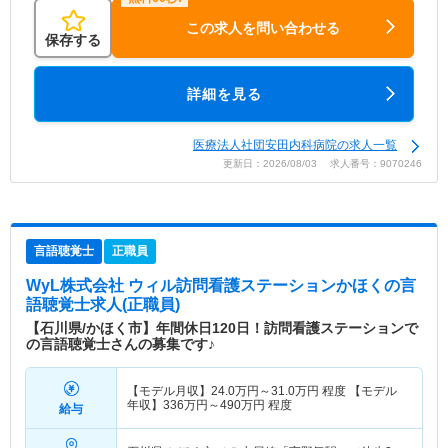
この求人を問い合わせる
保存する
詳細を見る
医療法人社団安田内科病院の求人一覧
更新日：2026/08/03 求人番号：9070246
言語聴覚士
正職員
WyL株式会社 ウィル訪問看護ステーションかほく
の言
語聴覚士求人(正職員)
【石川県/かほく市】年間休日120日！訪問看護ステーションで
の言語聴覚士さんの募集です♪
【モデル月収】
24.0
万円～
31.0
万円
程度 【モデル
年収】
336
万円～
490
万円
程度
給与