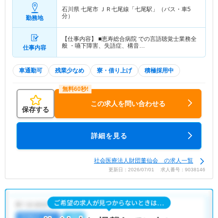
石川県 七尾市
ＪＲ七尾線「七尾駅」（バス・車5
分）
勤務地
【仕事内容】 ■恵寿総合病院 での言語聴覚士業務全
般 ・嚥下障害、失語症、構音…
仕事内容
車通勤可
残業少なめ
寮・借り上げ
積極採用中
この求人を問い合わせる
保存する
詳細を見る
社会医療法人財団董仙会 の求人一覧
更新日：2026/07/01 求人番号：9038146