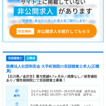
言語聴覚士
正職員
医療法人社団和宏会 大手町病院
の言語聴覚士求人(正職
員)
【石川県／金沢市】賞与実績4.7ヶ月分／残業なし／保育補助
あり／慢性期病院にて言語聴覚士募集！
【モデル月収】
21.4
万円～
26.6
万円
程度 諸手当込
【モデル年収】
341
万円～
427
万円
程度 諸手当・
給与
賞与込
石川県 金沢市
IRいしかわ鉄道「金沢駅」（バス・