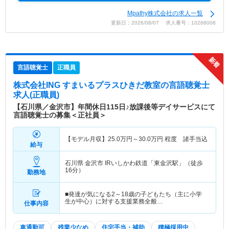
Mpathy株式会社の求人一覧
更新日：2026/08/07 求人番号：10268008
言語聴覚士
正職員
株式会社ING すまいるプラスひきだ教室
の言語聴覚士
求人(正職員)
【石川県／金沢市】年間休日115日♪放課後等デイサービスにて
言語聴覚士の募集＜正社員＞
【モデル月収】
25.0
万円～
30.0
万円
程度 諸手当込
給与
石川県 金沢市
IRいしかわ鉄道「東金沢駅」（徒歩
16分）
勤務地
■発達が気になる2～18歳の子どもたち（主に小学
生が中心）に対する支援業務全般…
仕事内容
車通勤可
残業少なめ
住宅手当・補助
積極採用中