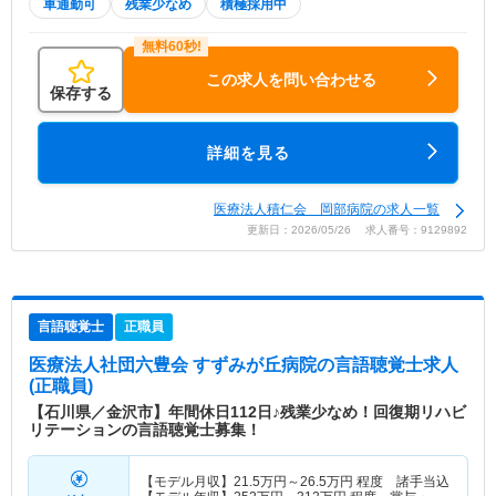
車通勤可
残業少なめ
積極採用中
この求人を問い合わせる
保存する
詳細を見る
医療法人積仁会 岡部病院の求人一覧
更新日：2026/05/26 求人番号：9129892
言語聴覚士
正職員
医療法人社団六豊会 すずみが丘病院
の言語聴覚士求人
(正職員)
【石川県／金沢市】年間休日112日♪残業少なめ！回復期リハビ
リテーションの言語聴覚士募集！
【モデル月収】
21.5
万円～
26.5
万円
程度 諸手当込