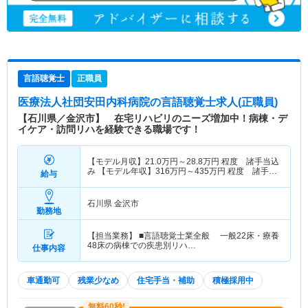
言語聴覚士
正職員
医療法人社団安田内科病院
の言語聴覚士求人(正職員)
【石川県／金沢市】 在宅リハビリのニーズ増加中！病棟・デ
イケア・訪問リハを経験できる職場です！
【モデル月収】
21.0
万円～
28.8
万円
程度 諸手当込
み 【モデル年収】
316
万円～
435
万円
程度 諸手
給与
当・賞与込
石川県 金沢市
勤務地
【担当業務】 ■言語聴覚士業全般 一般22床・療養
48床の病棟での疾患別リハ…
仕事内容
車通勤可
残業少なめ
住宅手当・補助
積極採用中