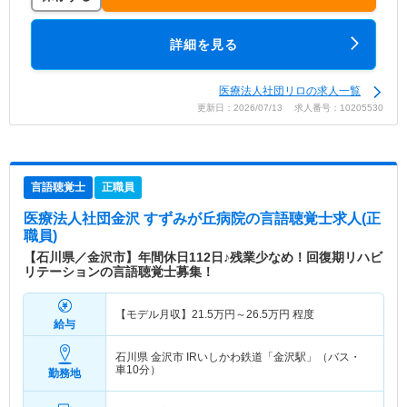
詳細を見る
医療法人社団リロの求人一覧
更新日：2026/07/13 求人番号：10205530
言語聴覚士
正職員
医療法人社団金沢 すずみが丘病院
の言語聴覚士求人(正
職員)
【石川県／金沢市】年間休日112日♪残業少なめ！回復期リハビ
リテーションの言語聴覚士募集！
【モデル月収】
21.5
万円～
26.5
万円
程度
給与
石川県 金沢市
IRいしかわ鉄道「金沢駅」（バス・
車10分）
勤務地