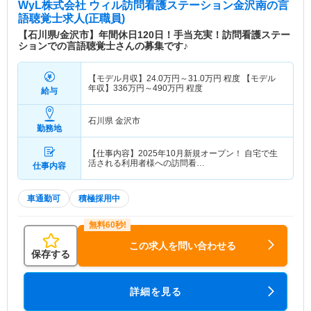
WyL株式会社 ウィル訪問看護ステーション金沢南
の言
語聴覚士求人(正職員)
【石川県/金沢市】年間休日120日！手当充実！訪問看護ステー
ションでの言語聴覚士さんの募集です♪
【モデル月収】
24.0
万円～
31.0
万円
程度 【モデル
年収】
336
万円～
490
万円
程度
給与
石川県 金沢市
勤務地
【仕事内容】2025年10月新規オープン！ 自宅で生
活される利用者様への訪問看…
仕事内容
車通勤可
積極採用中
この求人を問い合わせる
保存する
詳細を見る