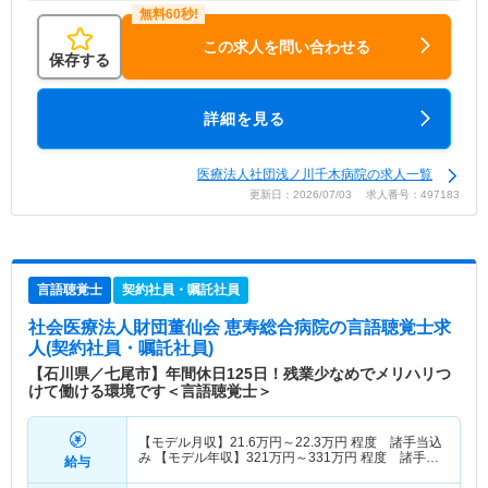
この求人を問い合わせる
保存する
詳細を見る
医療法人社団浅ノ川千木病院の求人一覧
更新日：2026/07/03 求人番号：497183
言語聴覚士
契約社員・嘱託社員
社会医療法人財団董仙会 恵寿総合病院
の言語聴覚士求
人(契約社員・嘱託社員)
【石川県／七尾市】年間休日125日！残業少なめでメリハリつ
けて働ける環境です＜言語聴覚士＞
【モデル月収】
21.6
万円～
22.3
万円
程度 諸手当込
み 【モデル年収】
321
万円～
331
万円
程度 諸手
給与
当・賞与込み