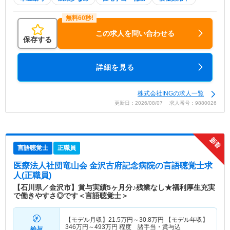
この求人を問い合わせる
保存する
詳細を見る
株式会社INGの求人一覧
更新日：2026/08/07 求人番号：9880026
言語聴覚士
正職員
医療法人社団竜山会 金沢古府記念病院
の言語聴覚士求
人(正職員)
【石川県／金沢市】賞与実績5ヶ月分♪残業なし★福利厚生充実
で働きやすさ◎です＜言語聴覚士＞
【モデル月収】
21.5
万円～
30.8
万円
【モデル年収】
346
万円～
493
万円
程度 諸手当・賞与込
給与