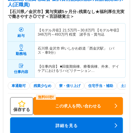
人(正職員)
【石川県／金沢市】賞与実績5ヶ月分♪残業なし★福利厚生充実
で働きやすさ◎です＜言語聴覚士＞
【モデル月収】
21.5
万円～
30.8
万円
【モデル年収】
346
万円～
493
万円
程度 諸手当・賞与込
給与
石川県 金沢市
IRいしかわ鉄道「西金沢駅」（バ
ス・車9分）
勤務地
【仕事内容】 ■回復期病棟、療養病棟、外来、デイ
ケアにおけるリハビリテーション…
仕事内容
車通勤可
残業少なめ
寮・借り上げ
住宅手当・補助
土日祝
この求人を問い合わせる
保存する
詳細を見る