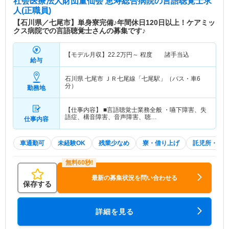
社会医療法人財団董仙会 恵寿総合病院
の言語聴覚士求
人(正職員)
【石川県／七尾市】単身寮完備♪年間休日120日以上！ケアミッ
クス病院での言語聴覚士さんの募集です♪
【モデル月収】
22.2
万円～
程度 諸手当込
給与
石川県 七尾市
ＪＲ七尾線「七尾駅」（バス・車6
分）
勤務地
【仕事内容】 ■言語聴覚士業務全般 ・嚥下障害、失
語症、構音障害、音声障害、聴…
仕事内容
車通勤可
未経験OK
残業少なめ
寮・借り上げ
託児所・育
最新の募集状況を問い合わせる
保存する
詳細を見る