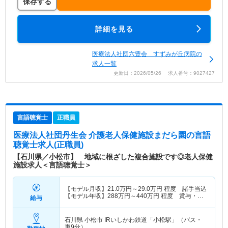
保存する
詳細を見る
医療法人社団六豊会 すずみが丘病院の
求人一覧
更新日：2026/05/26 求人番号：9027427
言語聴覚士
正職員
医療法人社団丹生会 介護老人保健施設まだら園
の言語
聴覚士求人(正職員)
【石川県／小松市】 地域に根ざした複合施設です◎老人保健
施設求人＜言語聴覚士＞
【モデル月収】
21.0
万円～
29.0
万円
程度 諸手当込
【モデル年収】
288
万円～
440
万円
程度 賞与・諸
給与
手当込
石川県 小松市
IRいしかわ鉄道「小松駅」（バス・
車9分）