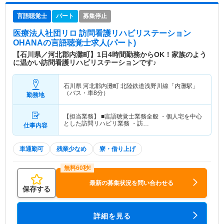
言語聴覚士
パート
募集停止
医療法人社団リロ 訪問看護リハビリステーション
OHANA
の言語聴覚士求人(パート)
【石川県／河北郡内灘町】1日4時間勤務からOK！家族のよう
に温かい訪問看護リハビリステーションです♪
石川県 河北郡内灘町
北陸鉄道浅野川線「内灘駅」
（バス・車8分）
勤務地
【担当業務】 ■言語聴覚士業務全般 ・個人宅を中心
とした訪問リハビリ業務 ・訪…
仕事内容
車通勤可
残業少なめ
寮・借り上げ
最新の募集状況を問い合わせる
保存する
詳細を見る