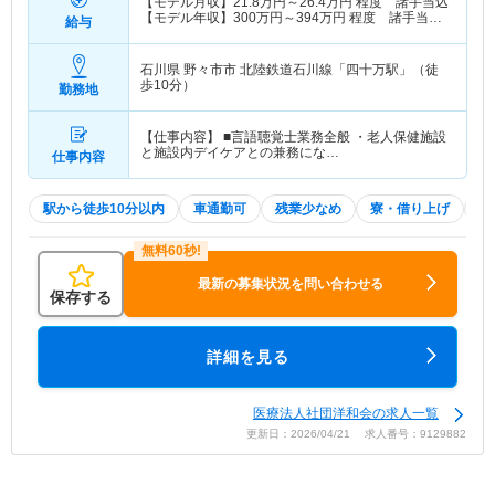
【モデル月収】
21.8
万円～
26.4
万円
程度 諸手当込
【モデル年収】
300
万円～
394
万円
程度 諸手当・
給与
賞与込
石川県 野々市市
北陸鉄道石川線「四十万駅」（徒
歩10分）
勤務地
【仕事内容】 ■言語聴覚士業務全般 ・老人保健施設
と施設内デイケアとの兼務にな…
仕事内容
駅から徒歩10分以内
車通勤可
残業少なめ
寮・借り上げ
託
最新の募集状況を問い合わせる
保存する
詳細を見る
医療法人社団洋和会の求人一覧
更新日：2026/04/21 求人番号：9129882