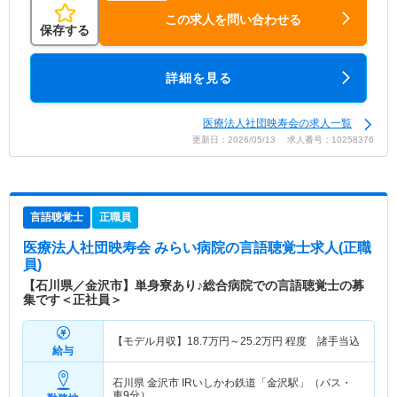
この求人を問い合わせる
保存する
詳細を見る
医療法人社団映寿会の求人一覧
更新日：2026/05/13 求人番号：10258376
言語聴覚士
正職員
医療法人社団映寿会 みらい病院
の言語聴覚士求人(正職
員)
【石川県／金沢市】単身寮あり♪総合病院での言語聴覚士の募
集です＜正社員＞
【モデル月収】
18.7
万円～
25.2
万円
程度 諸手当込
給与
石川県 金沢市
IRいしかわ鉄道「金沢駅」（バス・
車9分）