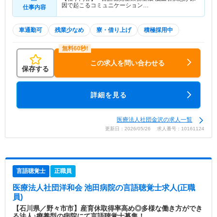
因で起こるコミュニケーション…
仕事内容
車通勤可
残業少なめ
寮・借り上げ
積極採用中
この求人を問い合わせる
保存する
詳細を見る
医療法人社団金沢の求人一覧
更新日：2026/05/26 求人番号：10161124
言語聴覚士
正職員
医療法人社団洋和会 池田病院
の言語聴覚士求人(正職
員)
【石川県／野々市市】産育休取得率高め◎多様な働き方ができ
る法人♪療養型の病院にて言語聴覚士募集！