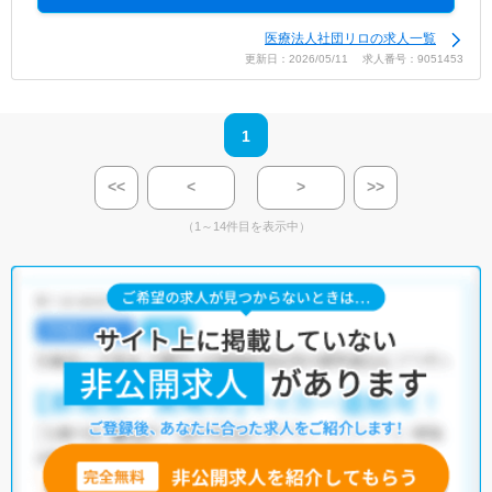
医療法人社団リロの求人一覧
更新日：2026/05/11 求人番号：9051453
1
<<
<
>
>>
（1～14件目を表示中）