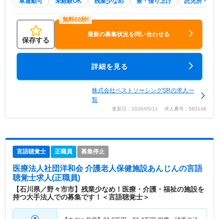
車通勤可
未経験OK
残業少なめ
寮・借り上げ
託児所・育
最新の募集状況を問い合わせる
保存する
詳細を見る
株式会社ベストソーシングSRの求人一
覧
更新日：2026/05/11 求人番号：583148
言語聴覚士
正職員
募集停止
医療法人社団洋和会 介護老人保健施設あんじん
の言語
聴覚士求人(正職員)
【石川県／野々市市】残業少なめ！医療・介護・福祉の施設を
持つ大手法人での募集です！＜言語聴覚士＞