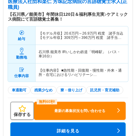
医療法人社団和楽仁 芳珠記念病院
の言語聴覚士求人(正
職員)
【石川県／能美市】年間休日120日＆福利厚生充実♪ケアミック
ス病院にて言語聴覚士募集！
【モデル月収】
20.6
万円～
26.9
万円
程度 諸手当込
【モデル年収】
309
万円～
396
万円
程度 諸手当・
給与
賞与込
石川県 能美市
IRいしかわ鉄道「明峰駅」（バス・
車16分）
勤務地
【仕事内容】 ■急性期・回復期・慢性期・外来・通
所・在宅におけるリハビリテーシ…
仕事内容
車通勤可
残業少なめ
寮・借り上げ
託児所・育児補助
最新の募集状況を問い合わせる
保存する
詳細を見る