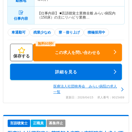
勤務地
【仕事内容】 ■言語聴覚士業務全般 みらい病院内
（150床）の主にリハビリ業務…
仕事内容
車通勤可
残業少なめ
寮・借り上げ
積極採用中
この求人を問い合わせる
保存する
詳細を見る
医療法人社団映寿会 みらい病院の求人
一覧
更新日：2026/04/15 求人番号：9015469
言語聴覚士
正職員
募集停止