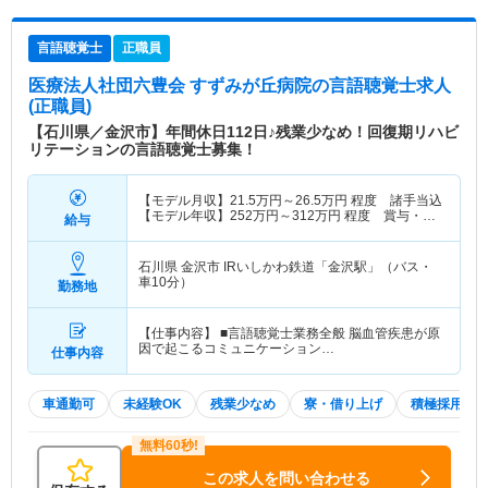
言語聴覚士
正職員
医療法人社団六豊会 すずみが丘病院
の言語聴覚士求人
(正職員)
【石川県／金沢市】年間休日112日♪残業少なめ！回復期リハビ
リテーションの言語聴覚士募集！
【モデル月収】
21.5
万円～
26.5
万円
程度 諸手当込
【モデル年収】
252
万円～
312
万円
程度 賞与・諸
給与
手当込
石川県 金沢市
IRいしかわ鉄道「金沢駅」（バス・
車10分）
勤務地
【仕事内容】 ■言語聴覚士業務全般 脳血管疾患が原
因で起こるコミュニケーション…
仕事内容
車通勤可
未経験OK
残業少なめ
寮・借り上げ
積極採用中
この求人を問い合わせる