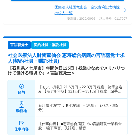
医療法人社団竜山会 金沢古府記念病院
の求人一覧
更新日：2026/08/07 求人番号：9117967
言語聴覚士
契約社員・嘱託社員
社会医療法人財団董仙会 恵寿総合病院
の言語聴覚士求
人(契約社員・嘱託社員)
【石川県／七尾市】年間休日125日！残業少なめでメリハリつ
けて働ける環境です＜言語聴覚士＞
【モデル月収】
21.6
万円～
22.3
万円
程度 諸手当込
み 【モデル年収】
321
万円～
331
万円
程度 諸手
給与
当・賞与込み
石川県 七尾市
ＪＲ七尾線「七尾駅」（バス・車5
分）
勤務地
【仕事内容】 ■恵寿総合病院 での言語聴覚士業務全
般 ・嚥下障害、失語症、構音…
仕事内容