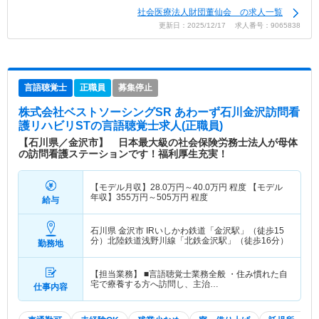
社会医療法人財団董仙会 の求人一覧
更新日：2025/12/17 求人番号：9065838
言語聴覚士
正職員
募集停止
株式会社ベストソーシングSR あわーず石川金沢訪問看
護リハビリST
の言語聴覚士求人(正職員)
【石川県／金沢市】 日本最大級の社会保険労務士法人が母体
の訪問看護ステーションです！福利厚生充実！
【モデル月収】
28.0
万円～
40.0
万円
程度 【モデル
年収】
355
万円～
505
万円
程度
給与
石川県 金沢市
IRいしかわ鉄道「金沢駅」（徒歩15
分）北陸鉄道浅野川線「北鉄金沢駅」（徒歩16分）
勤務地
【担当業務】 ■言語聴覚士業務全般 ・住み慣れた自
宅で療養する方へ訪問し、主治…
仕事内容