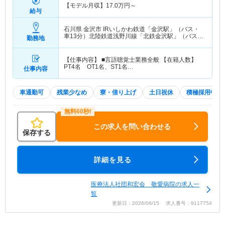
【モデル月収】
17.0
万円～
給与
石川県 金沢市
IRいしかわ鉄道「金沢駅」（バス・
車13分）北陸鉄道浅野川線「北鉄金沢駅」（バス・
勤務地
車13分）
【仕事内容】 ■言語聴覚士業務全般 【在籍人数】
PT4名 OT1名、ST1名…
仕事内容
車通勤可
残業少なめ
寮・借り上げ
土日祝休
積極採用中
この求人を問い合わせる
保存する
詳細を見る
医療法人社団和宏会 敬愛病院の求人一
覧
更新日：2026/06/15 求人番号：9117754