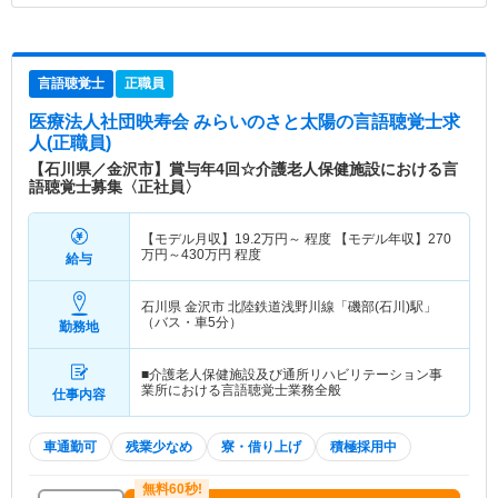
言語聴覚士
正職員
医療法人社団映寿会 みらいのさと太陽
の言語聴覚士求
人(正職員)
【石川県／金沢市】賞与年4回☆介護老人保健施設における言
語聴覚士募集〈正社員〉
【モデル月収】
19.2
万円～
程度 【モデル年収】
270
万円～
430
万円
程度
給与
石川県 金沢市
北陸鉄道浅野川線「磯部(石川)駅」
（バス・車5分）
勤務地
■介護老人保健施設及び通所リハビリテーション事
業所における言語聴覚士業務全般
仕事内容
車通勤可
残業少なめ
寮・借り上げ
積極採用中