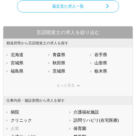
最近見た求人一覧
言語聴覚士の求人を絞り込む
都道府県から言語聴覚士の求人を探す
北海道
青森県
岩手県
宮城県
秋田県
山形県
福島県
茨城県
栃木県
群馬県
埼玉県
千葉県
もっと見る
東京都
神奈川県
新潟県
山梨県
長野県
富山県
仕事内容・施設形態から求人を探す
石川県
福井県
岐阜県
静岡県
病院
愛知県
介護福祉施設
三重県
滋賀県
クリニック
京都府
訪問リハビリ(在宅医療)
大阪府
兵庫県
企業
奈良県
保育園
和歌山県