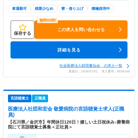
車通勤可
残業少なめ
寮・借り上げ
積極採用中
この求人を問い合わせる
保存する
詳細を見る
社会医療法人財団董仙会 の求人一覧
更新日：2026/07/01 求人番号：9038146
言語聴覚士
正職員
医療法人社団和宏会 敬愛病院
の言語聴覚士求人(正職
員)
【石川県／金沢市】年間休日120日！嬉しい土日祝休み♪療養病
院にて言語聴覚士募集＜正社員＞