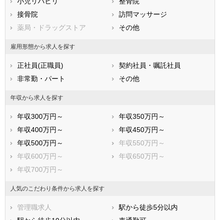
鳥取県
小児リハビリ
島根県
整骨院
岡山県
広島県
接骨院
山口県
訪問マッサージ
徳島県
香川県
薬局・ドラッグストア
愛媛県
その他
高知県
福岡県
佐賀県
長崎県
雇用形態から求人を探す
熊本県
大分県
宮崎県
正社員(正職員)
契約社員・嘱託社員
鹿児島県
沖縄県
非常勤・パート
その他
年収から求人を探す
年収300万円～
年収350万円～
年収400万円～
年収450万円～
年収500万円～
年収550万円～
年収600万円～
年収650万円～
年収700万円～
人気のこだわり条件から求人を探す
管理職求人
駅から徒歩5分以内