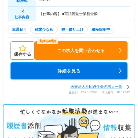
勤務地
【仕事内容】 ■言語聴覚士業務全般
仕事内容
車通勤可
残業少なめ
寮・借り上げ
積極採用中
この求人を問い合わせる
保存する
詳細を見る
医療法人社団丹生会の求人一覧
更新日：2025/12/03 求人番号：9149742