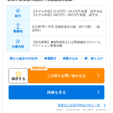
【モデル月収】
21.8
万円～
26.4
万円
程度 諸手当込
【モデル年収】
300
万円～
394
万円
程度 諸手当・
給与
賞与込
石川県 野々市市
北陸鉄道石川線「四十万駅」（徒
歩8分）
勤務地
【担当業務】 ■池田病院または関連施設でのリハビ
リテーション業務全般
仕事内容
駅から徒歩10分以内
車通勤可
残業少なめ
寮・借り上げ
託
この求人を問い合わせる
保存する
詳細を見る
医療法人社団洋和会の求人一覧
更新日：2026/05/20 求人番号：9144506