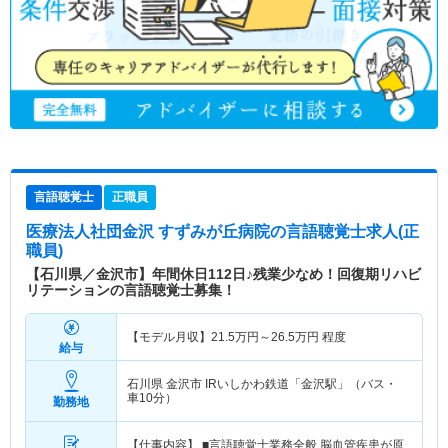
言語聴覚士
正職員
医療法人社団金沢 すずみが丘病院
の言語聴覚士求人(正
職員)
【石川県／金沢市】年間休日112日♪残業少なめ！回復期リハビ
リテーションの言語聴覚士募集！
【モデル月収】
21.5
万円～
26.5
万円
程度
給与
石川県 金沢市
IRいしかわ鉄道「金沢駅」（バス・
車10分）
勤務地
【仕事内容】 ■言語聴覚士業務全般 脳血管疾患が原