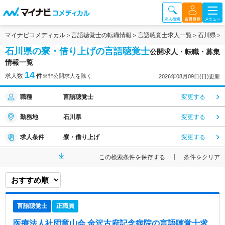
マイナビコメディカル
言語聴覚士の転職情報
言語聴覚士求人一覧
石川県
石川県の寮・借り上げの言語聴覚士
公開求人・転職・募集
情報一覧
14
求人数
件
※非公開求人を除く
2026年08月09日(日)更新
職種
言語聴覚士
変更する
勤務地
石川県
変更する
求人条件
寮・借り上げ
変更する
この検索条件を保存する
条件をクリア
言語聴覚士
正職員
医療法人社団竜山会 金沢古府記念病院
の言語聴覚士求