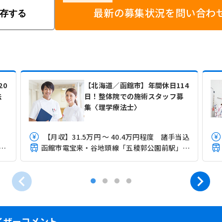
最新の募集状況を問い合わ
存する
20
【北海道／函館市】年間休日114
法
日！整体院での施術スタッフ募
集〈理学療法士〉
【月収】31.5万円 ～ 40.4万円程度 諸手当込
館本線(函館－旭川)「五稜郭駅」（バス・車6分）
函館市電宝来・谷地頭線「五稜郭公園前駅」（徒歩2分）
イザーコメント