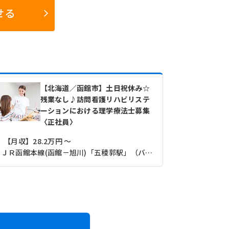
せる
【北海道／函館市】土日祝休み☆
残業なし♪訪問看護リハビリステ
ーションにおける理学療法士募集
〈正社員〉
【月収】28.2万円 ～
【月収】18
ＪＲ函館本線(函館－旭川)「五稜郭駅」（バス・車8分）