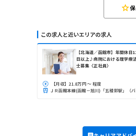
star
保
この求人と近いエリアの求人
【北海道／函館市】年間休日1
日以上♪病院における理学療
士募集〈正社員〉
【月収】21.8万円 ～ 程度
ＪＲ函
キャリアアドバ