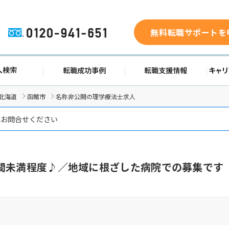
無料転職サポートを
0120-941-651
ド
求人検索
転職成功事例
転職支
北海道
函館市
名称非公開の理学療法士求人
はお問合せください
間未満程度♪／地域に根ざした病院での募集です