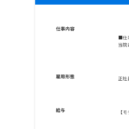
仕事内容
■仕
当院
雇用形態
正社
給与
【モ