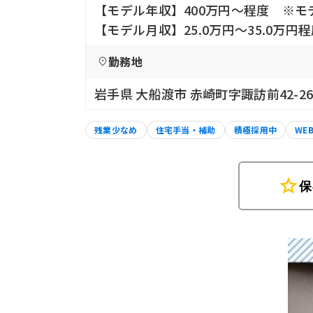
【モデル年収】400万円〜程度 ※モ
【モデル月収】25.0万円〜35.0万円
勤務地
岩手県 大船渡市 赤崎町字諏訪前42-2
残業少なめ
住宅手当・補助
積極採用中
WE
star
保