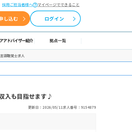
採用ご担当者様へ
マイページでできること
申し込む
ログイン
情報
キャリアアドバイザー紹介
拠点一覧
の言語聴覚士求人
収入も目指せます♪
更新日：2026/05/11
求人番号：9154879