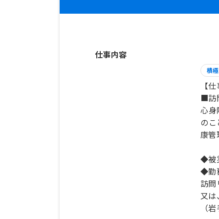
仕事内容
積極
【仕
■訪
心身
のこ
康管
◆被
◆勤
訪問
又は
（岩