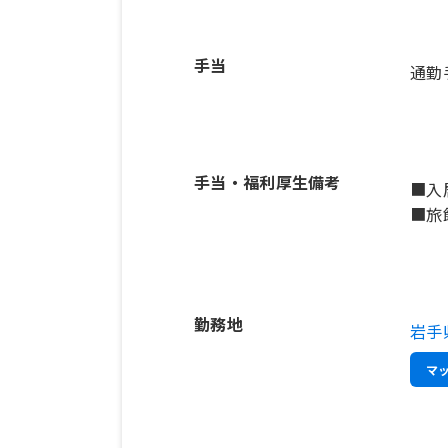
手当
通勤手
手当・福利厚生備考
■入
■旅
勤務地
岩手
マ