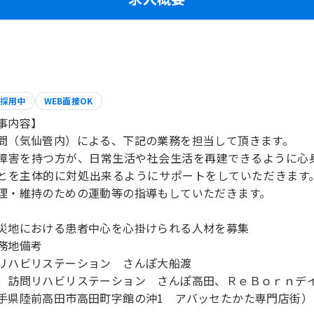
採用中
WEB面接OK
事内容】
問（気仙管内）による、下記の業務を担当して頂きます。
障害を持つ方が、日常生活や社会生活を再建できるように心
とを主体的に対処出来るようにサポートをしていただきます
理・維持のための運動等の指導もしていただきます。
災地における患者中心を心掛けられる人材を募集
務地備考
リハビリステーション さんぽ大船渡
、訪問リハビリステーション さんぽ高田、ＲｅＢｏｒｎデ
手県陸前高田市高田町字館の沖1 アバッセたかた専門店街）