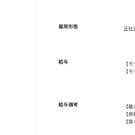
雇用形態
正社
給与
【モ
【モ
給与備考
【基本
【昇
【賞