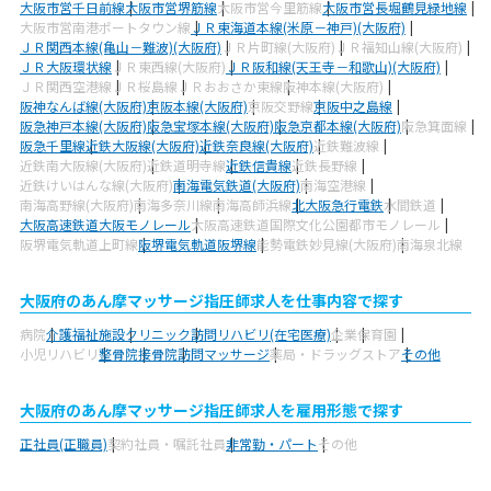
大阪市営千日前線
大阪市営堺筋線
大阪市営今里筋線
大阪市営長堀鶴見緑地線
大阪市営南港ポートタウン線
ＪＲ東海道本線(米原－神戸)(大阪府)
ＪＲ関西本線(亀山－難波)(大阪府)
ＪＲ片町線(大阪府)
ＪＲ福知山線(大阪府)
ＪＲ大阪環状線
ＪＲ東西線(大阪府)
ＪＲ阪和線(天王寺－和歌山)(大阪府)
ＪＲ関西空港線
ＪＲ桜島線
ＪＲおおさか東線
阪神本線(大阪府)
阪神なんば線(大阪府)
京阪本線(大阪府)
京阪交野線
京阪中之島線
阪急神戸本線(大阪府)
阪急宝塚本線(大阪府)
阪急京都本線(大阪府)
阪急箕面線
阪急千里線
近鉄大阪線(大阪府)
近鉄奈良線(大阪府)
近鉄難波線
近鉄南大阪線(大阪府)
近鉄道明寺線
近鉄信貴線
近鉄長野線
近鉄けいはんな線(大阪府)
南海電気鉄道(大阪府)
南海空港線
南海高野線(大阪府)
南海多奈川線
南海高師浜線
北大阪急行電鉄
水間鉄道
大阪高速鉄道大阪モノレール
大阪高速鉄道国際文化公園都市モノレール
阪堺電気軌道上町線
阪堺電気軌道阪堺線
能勢電鉄妙見線(大阪府)
南海泉北線
大阪府のあん摩マッサージ指圧師求人を仕事内容で探す
病院
介護福祉施設
クリニック
訪問リハビリ(在宅医療)
企業
保育園
小児リハビリ
整骨院
接骨院
訪問マッサージ
薬局・ドラッグストア
その他
大阪府のあん摩マッサージ指圧師求人を雇用形態で探す
正社員(正職員)
契約社員・嘱託社員
非常勤・パート
その他