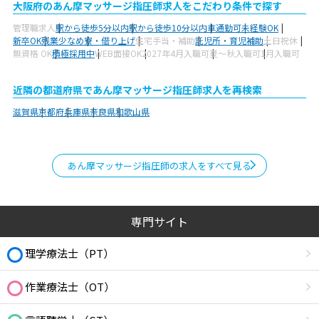
大阪府のあん摩マッサージ指圧師求人をこだわり条件で探す
管理職求人
駅から徒歩5分以内
駅から徒歩10分以内
車通勤可
未経験OK
新卒OK
残業少なめ
寮・借り上げ
住宅手当・補助
託児所・育児補助
土日祝休
無資格 OK
積極採用中
WEB面接OK
2027年4月入職可
夏～秋入職可
1月入職可
近隣の都道府県であん摩マッサージ指圧師求人を再検索
滋賀県
京都府
兵庫県
奈良県
和歌山県
あん摩マッサージ指圧師の求人をすべて見る
専門サイト
理学療法士（PT）
作業療法士（OT）