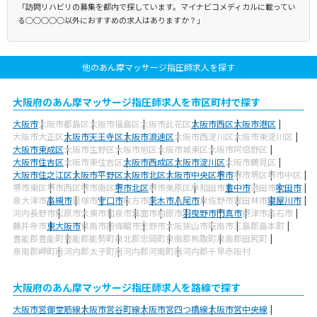
「訪問リハビリの募集を都内で探しています。マイナビコメディカルに載ってい
る○○○○○以外におすすめの求人はありますか？」
他のあん摩マッサージ指圧師求人を探す
大阪府のあん摩マッサージ指圧師求人を市区町村で探す
大阪市
大阪市都島区
大阪市福島区
大阪市此花区
大阪市西区
大阪市港区
大阪市大正区
大阪市天王寺区
大阪市浪速区
大阪市西淀川区
大阪市東淀川区
大阪市東成区
大阪市生野区
大阪市旭区
大阪市城東区
大阪市阿倍野区
大阪市住吉区
大阪市東住吉区
大阪市西成区
大阪市淀川区
大阪市鶴見区
大阪市住之江区
大阪市平野区
大阪市北区
大阪市中央区
堺市
堺市堺区
堺市中区
堺市東区
堺市西区
堺市南区
堺市北区
堺市美原区
岸和田市
豊中市
池田市
吹田市
泉大津市
高槻市
貝塚市
守口市
枚方市
茨木市
八尾市
泉佐野市
富田林市
寝屋川市
河内長野市
松原市
大東市
和泉市
箕面市
柏原市
羽曳野市
門真市
摂津市
高石市
藤井寺市
東大阪市
泉南市
四條畷市
交野市
大阪狭山市
阪南市
三島郡島本町
豊能郡豊能町
豊能郡能勢町
泉北郡忠岡町
泉南郡熊取町
泉南郡田尻町
泉南郡岬町
南河内郡太子町
南河内郡河南町
南河内郡千早赤阪村
大阪府のあん摩マッサージ指圧師求人を路線で探す
大阪市営御堂筋線
大阪市営谷町線
大阪市営四つ橋線
大阪市営中央線