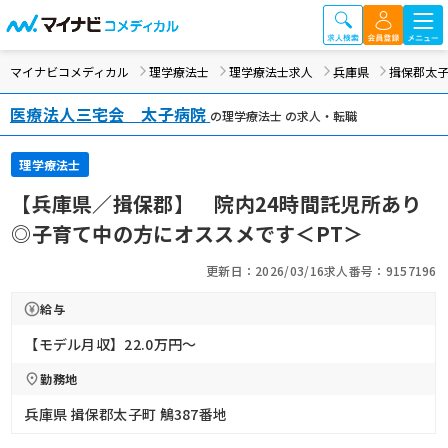
マイナビコメディカル
理学療法士
理学療法士求人
兵庫県
揖保郡太
医療法人三宅会 太子病院
の理学療法士 の求人・転職
理学療法士
【兵庫県／揖保郡】 院内24時間託児所あり
◎子育て中の方にオススメです＜PT＞
更新日：2026/03/16
求人番号：9157196
給与
【モデル月収】22.0万円〜
勤務地
兵庫県 揖保郡太子町 鵤387番地