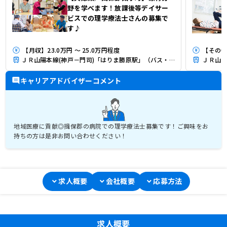
野を学べます！放課後等デイサー
ビスでの理学療法士さんの募集で
す♪
【月収】23.0万円 ～ 25.0万円程度
【その他
ＪＲ山陽本線(神戸－門司)「はりま勝原駅」（バス・車8分）
ＪＲ山陽
キャリアアドバイザーコメント
地域医療に貢献◎揖保郡の病院での理学療法士募集です！ご興味をお
持ちの方は是非お問い合わせください！
求人概要
会社概要
応募方法
求人概要