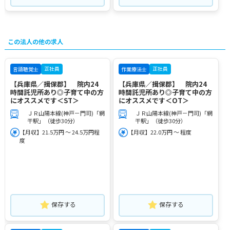
この法人の他の求人
正社員
正社員
言語聴覚士
作業療法士
【兵庫県／揖保郡】 院内24
【兵庫県／揖保郡】 院内24
時間託児所あり◎子育て中の方
時間託児所あり◎子育て中の方
にオススメです＜ST＞
にオススメです＜OT＞
ＪＲ山陽本線(神戸－門司)「網
ＪＲ山陽本線(神戸－門司)「網
干駅」（徒歩30分）
干駅」（徒歩30分）
【月収】21.5万円 ～ 24.5万円程
【月収】22.0万円 ～ 程度
度
保存する
保存する