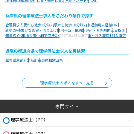
正社員(正職員)
契約社員・嘱託社員
非常勤・パート
その他
兵庫県の理学療法士求人をこだわり条件で探す
管理職求人
駅から徒歩5分以内
駅から徒歩10分以内
車通勤可
未経験OK
新卒OK
残業少なめ
寮・借り上げ
住宅手当・補助
託児所・育児補助
土日祝休
無資格 OK
積極採用中
WEB面接OK
2027年4月入職可
夏～秋入職可
1月入職可
近隣の都道府県で理学療法士求人を再検索
滋賀県
京都府
大阪府
奈良県
和歌山県
理学療法士の求人をすべて見る
専門サイト
理学療法士（PT）
作業療法士（OT）