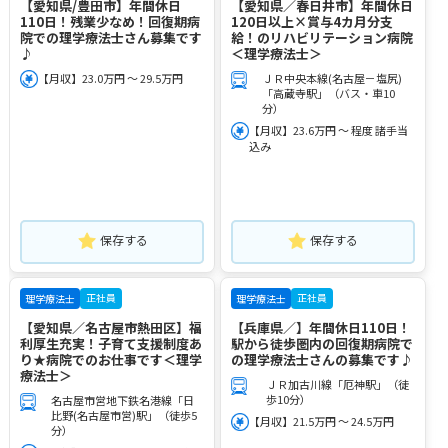
【愛知県/豊田市】年間休日
【愛知県／春日井市】年間休日
110日！残業少なめ！回復期病
120日以上×賞与4カ月分支
院での理学療法士さん募集です
給！のリハビリテーション病院
♪
＜理学療法士＞
【月収】23.0万円 ～ 29.5万円
ＪＲ中央本線(名古屋－塩尻)
「高蔵寺駅」（バス・車10
分）
【月収】23.6万円 ～ 程度 諸手当
込み
保存する
保存する
正社員
正社員
理学療法士
理学療法士
【愛知県／名古屋市熱田区】福
【兵庫県／】年間休日110日！
利厚生充実！子育て支援制度あ
駅から徒歩圏内の回復期病院で
り★病院でのお仕事です＜理学
の理学療法士さんの募集です♪
療法士＞
ＪＲ加古川線「厄神駅」（徒
歩10分）
名古屋市営地下鉄名港線「日
比野(名古屋市営)駅」（徒歩5
【月収】21.5万円 ～ 24.5万円
分）