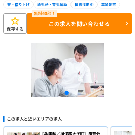
寮・借り上げ
託児所・育児補助
積極採用中
車通勤可
star
この求人を問い合わせる
保存する
この求人と近いエリアの求人
【兵庫県／揖保郡太子町】療育分