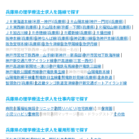
兵庫県の理学療法士求人を路線で探す
ＪＲ東海道本線(米原－神戸)(兵庫県)
ＪＲ山陽本線(神戸－門司)(兵庫県)
ＪＲ東西線(兵庫県)
ＪＲ山陰本線(京都－下関)(兵庫県)
ＪＲ福知山線(兵庫県)
ＪＲ加古川線
ＪＲ赤穂線(兵庫県)
ＪＲ姫新線(兵庫県)
ＪＲ播但線
阪神本線(兵庫県)
阪神なんば線(兵庫県)
阪神武庫川線
阪急神戸本線(兵庫県)
阪急宝塚本線(兵庫県)
阪急今津線
阪急甲陽線
阪急伊丹線
神戸市営地下鉄西神・山手線(新長田－名谷)
神戸市営地下鉄西神・山手線(新神戸－新長田)
神戸市営地下鉄海岸線
神戸新交通六甲アイランド線
神戸高速線(三宮－西代)
神戸高速線(新開地－湊川)
神戸電鉄有馬線
神戸電鉄三田線
神戸電鉄公園都市線
神戸電鉄粟生線
北神急行電鉄
山陽電鉄本線
山陽電鉄網干線
能勢電鉄日生線
能勢電鉄妙見線(兵庫県)
北条鉄道
智頭急行(兵庫県)
北近畿タンゴ鉄道宮津線
神戸新交通ポートアイランド線
兵庫県の理学療法士求人を仕事内容で探す
病院
介護福祉施設
クリニック
訪問リハビリ(在宅医療)
企業
保育園
小児リハビリ
整骨院
接骨院
訪問マッサージ
薬局・ドラッグストア
その他
兵庫県の理学療法士求人を雇用形態で探す