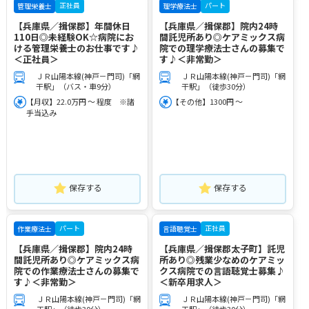
正社員
パート
管理栄養士
理学療法士
【兵庫県／揖保郡】年間休日
【兵庫県／揖保郡】院内24時
110日◎未経験OK☆病院にお
間託児所あり◎ケアミックス病
ける管理栄養士のお仕事です♪
院での理学療法士さんの募集で
＜正社員＞
す♪＜非常勤＞
ＪＲ山陽本線(神戸－門司)「網
ＪＲ山陽本線(神戸－門司)「網
干駅」（バス・車9分）
干駅」（徒歩30分）
【月収】22.0万円 ～ 程度 ※諸
【その他】1300円 ～
手当込み
保存する
保存する
パート
正社員
作業療法士
言語聴覚士
【兵庫県／揖保郡】院内24時
【兵庫県／揖保郡太子町】託児
間託児所あり◎ケアミックス病
所あり◎残業少なめのケアミッ
院での作業療法士さんの募集で
クス病院での言語聴覚士募集♪
す♪＜非常勤＞
＜新卒用求人＞
ＪＲ山陽本線(神戸－門司)「網
ＪＲ山陽本線(神戸－門司)「網
干駅」（徒歩30分）
干駅」（徒歩30分）