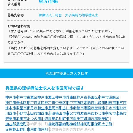
9157196
求人番号
募集先名称
医療法人三宅会 太子病院 の理学療法士
お問い合わせ例
「求人番号9157196に興味があるので、詳細を教えていただけますか？」
「残業が少なめの病院をJR○○線の沿線で探していますが、おすすめの病院はあ
りますか？」
「訪問リハビリの募集を都内で探しています。マイナビコメディカルに載ってい
る○○○○○以外におすすめの求人はありますか？」
他の理学療法士求人を探す
兵庫県の理学療法士求人を市区町村で探す
神戸市
神戸市東灘区
神戸市灘区
神戸市兵庫区
神戸市長田区
神戸市須磨区
神戸市垂水区
神戸市北区
神戸市中央区
神戸市西区
姫路市
尼崎市
明石市
西宮市
洲本市
芦屋市
伊丹市
相生市
豊岡市
加古川市
赤穂市
西脇市
宝塚市
三木市
高砂市
川西市
小野市
三田市
加西市
丹波篠山市
養父市
丹波市
南あわじ市
朝来市
淡路市
宍粟市
加東市
たつの市
川辺郡猪名川町
多可郡多可町
加古郡稲美町
加古郡播磨町
神崎郡市川町
神崎郡福崎町
神崎郡神河町
揖保郡太子町
赤穂郡上郡町
佐用郡佐用町
美方郡香美町
美方郡新温泉町