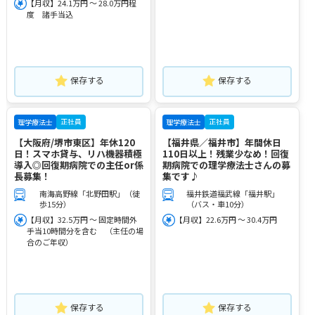
【月収】24.1万円 ～ 28.0万円程
度 諸手当込
保存する
保存する
正社員
正社員
理学療法士
理学療法士
【大阪府/堺市東区】年休120
【福井県／福井市】年間休日
日！スマホ貸与、リハ機器積極
110日以上！残業少なめ！回復
導入◎回復期病院での主任or係
期病院での理学療法士さんの募
長募集！
集です♪
南海高野線「北野田駅」（徒
福井鉄道福武線「福井駅」
歩15分）
（バス・車10分）
【月収】32.5万円 ～ 固定時間外
【月収】22.6万円 ～ 30.4万円
手当10時間分を含む （主任の場
合のご年収）
保存する
保存する