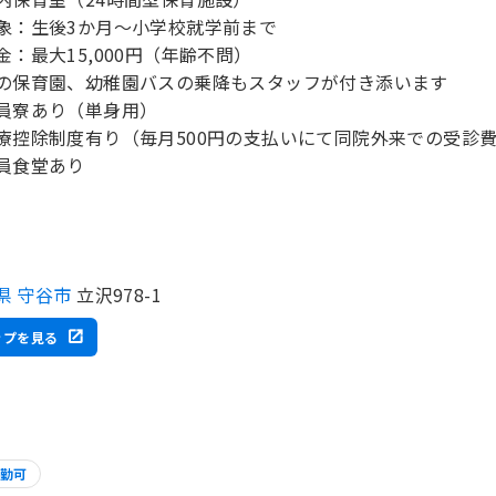
象：生後3か月～小学校就学前まで
金：最大15,000円（年齢不問）
の保育園、幼稚園バスの乗降もスタッフが付き添います
員寮あり（単身用）
療控除制度有り（毎月500円の支払いにて同院外来での受診
員食堂あり
県 守谷市
立沢978-1
ップを見る
勤可