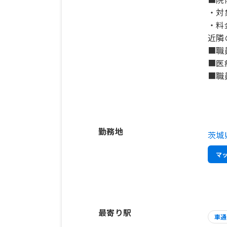
・対
・料
近隣
■職
■医
■職
勤務地
茨城
マ
最寄り駅
車通