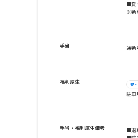
■賞
※勤
手当
通勤
福利厚生
寮・
駐車
手当・福利厚生備考
■退
■院