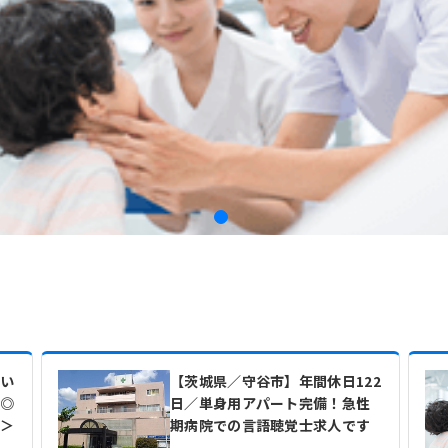
がい
【茨城県／守谷市】年間休日122
事◎
日／単身用アパート完備！急性
士＞
期病院での言語聴覚士求人です