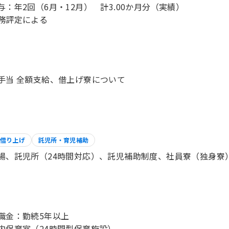
与：年2回（6月・12月） 計3.00か月分（実績）
務評定による
手当 全額支給、借上げ寮について
借り上げ
託児所・育児補助
場、託児所（24時間対応）、託児補助制度、社員寮（独身寮
職金：勤続5年以上
内保育室（24時間型保育施設）