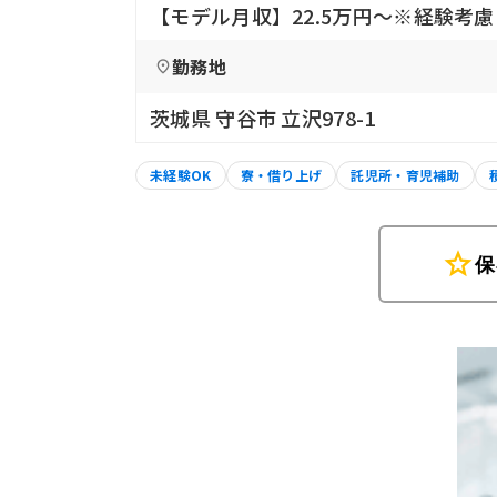
【モデル月収】22.5万円〜※経験考
勤務地
茨城県 守谷市 立沢978-1
未経験OK
寮・借り上げ
託児所・育児補助
star
保