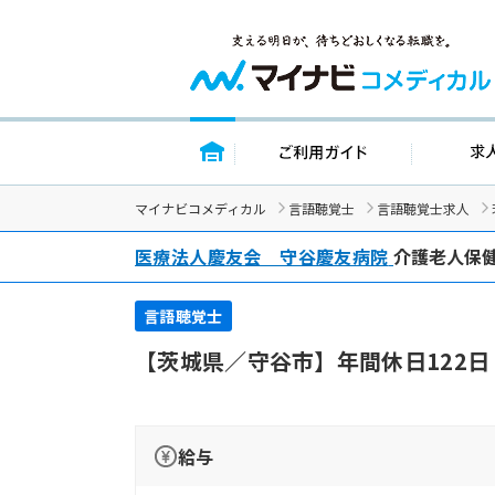
トップページ
ご利用ガイド
マイナビコメディカル
言語聴覚士
言語聴覚士求人
医療法人慶友会 守谷慶友病院
介護老人保健
言語聴覚士
【茨城県／守谷市】年間休日122
給与