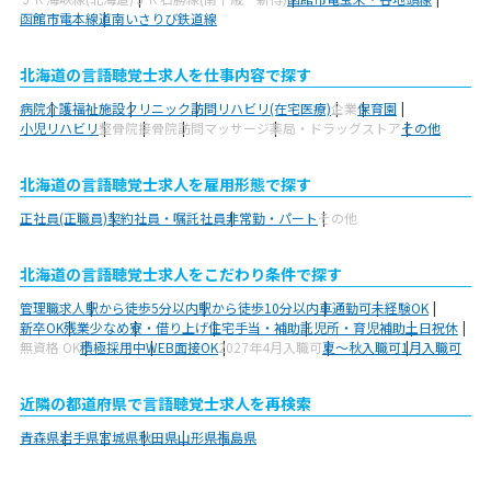
函館市電本線
道南いさりび鉄道線
北海道の言語聴覚士求人を仕事内容で探す
病院
介護福祉施設
クリニック
訪問リハビリ(在宅医療)
企業
保育園
小児リハビリ
整骨院
接骨院
訪問マッサージ
薬局・ドラッグストア
その他
北海道の言語聴覚士求人を雇用形態で探す
正社員(正職員)
契約社員・嘱託社員
非常勤・パート
その他
北海道の言語聴覚士求人をこだわり条件で探す
管理職求人
駅から徒歩5分以内
駅から徒歩10分以内
車通勤可
未経験OK
新卒OK
残業少なめ
寮・借り上げ
住宅手当・補助
託児所・育児補助
土日祝休
無資格 OK
積極採用中
WEB面接OK
2027年4月入職可
夏～秋入職可
1月入職可
近隣の都道府県で言語聴覚士求人を再検索
青森県
岩手県
宮城県
秋田県
山形県
福島県