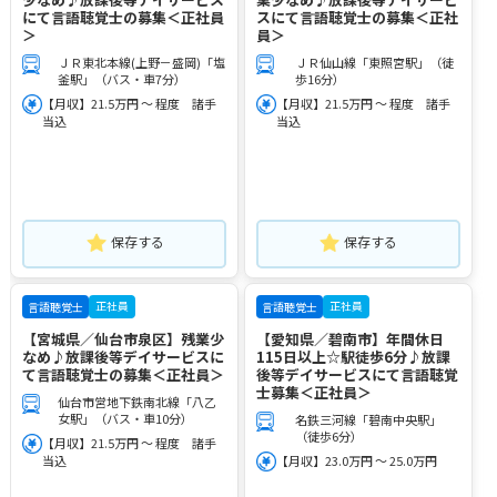
にて言語聴覚士の募集＜正社員
スにて言語聴覚士の募集＜正社
＞
員＞
ＪＲ東北本線(上野－盛岡)「塩
ＪＲ仙山線「東照宮駅」（徒
釜駅」（バス・車7分）
歩16分）
【月収】21.5万円 ～ 程度 諸手
【月収】21.5万円 ～ 程度 諸手
当込
当込
保存する
保存する
正社員
正社員
言語聴覚士
言語聴覚士
【宮城県／仙台市泉区】残業少
【愛知県／碧南市】年間休日
なめ♪放課後等デイサービスに
115日以上☆駅徒歩6分♪放課
て言語聴覚士の募集＜正社員＞
後等デイサービスにて言語聴覚
士募集＜正社員＞
仙台市営地下鉄南北線「八乙
女駅」（バス・車10分）
名鉄三河線「碧南中央駅」
（徒歩6分）
【月収】21.5万円 ～ 程度 諸手
当込
【月収】23.0万円 ～ 25.0万円