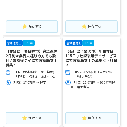
保存する
保存する
正社員
正社員
言語聴覚士
言語聴覚士
【愛知県／春日井市】完全週休
【石川県／金沢市】年間休日
2日制★業界未経験の方でも歓
115日♪放課後等デイサービス
迎♪放課後デイにて言語聴覚士
にて言語聴覚士の募集＜正社員
募集！
＞
ＪＲ中央本線(名古屋－塩尻)
IRいしかわ鉄道「東金沢駅」
「勝川(ＪＲ)駅」（徒歩25分）
（徒歩16分）
【月収】27.0万円 ～ 程度
【月収】25.0万円 ～ 30.0万円程
度 諸手当込
保存する
保存する