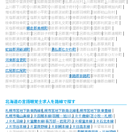
空知郡中富良野町
空知郡南富良野町
勇払郡占冠村
上川郡和寒町
上川郡剣淵町
上川郡下川町
中川郡美深町
中川郡音威子府村
中川郡中川町
雨竜郡幌加内町
増毛郡増毛町
留萌郡小平町
苫前郡苫前町
苫前郡羽幌町
苫前郡初山別村
天塩郡遠別町
天塩郡天塩町
宗谷郡猿払村
枝幸郡浜頓別町
枝幸郡中頓別町
枝幸郡枝幸町
天塩郡豊富町
礼文郡礼文町
利尻郡利尻町
利尻郡利尻富士町
天塩郡幌延町
網走郡美幌町
網走郡津別町
斜里郡斜里町
斜里郡清里町
斜里郡小清水町
常呂郡訓子府町
常呂郡置戸町
常呂郡佐呂間町
紋別郡遠軽町
紋別郡湧別町
紋別郡滝上町
紋別郡興部町
紋別郡西興部村
紋別郡雄武町
網走郡大空町
虻田郡豊浦町
有珠郡壮瞥町
白老郡白老町
勇払郡厚真町
虻田郡洞爺湖町
勇払郡安平町
勇払郡むかわ町
沙流郡日高町
沙流郡平取町
新冠郡新冠町
浦河郡浦河町
様似郡様似町
幌泉郡えりも町
日高郡新ひだか町
河東郡音更町
河東郡士幌町
河東郡上士幌町
河東郡鹿追町
上川郡新得町
上川郡清水町
河西郡芽室町
河西郡中札内村
河西郡更別村
広尾郡大樹町
広尾郡広尾町
中川郡幕別町
中川郡池田町
中川郡豊頃町
中川郡本別町
足寄郡足寄町
足寄郡陸別町
十勝郡浦幌町
釧路郡釧路町
厚岸郡厚岸町
厚岸郡浜中町
川上郡標茶町
川上郡弟子屈町
阿寒郡鶴居村
白糠郡白糠町
野付郡別海町
標津郡中標津町
標津郡標津町
目梨郡羅臼町
北海道の言語聴覚士求人を路線で探す
札幌市営地下鉄東西線
札幌市営地下鉄南北線
札幌市営地下鉄東豊線
札幌市電山鼻線
ＪＲ函館本線(函館－旭川)
ＪＲ千歳線(苫小牧－札幌)
ＪＲ札沼線
ＪＲ室蘭本線(長万部－岩見沢)
ＪＲ根室本線
ＪＲ石北本線
ＪＲ宗谷本線
ＪＲ富良野線
ＪＲ釧網本線
ＪＲ日高本線
ＪＲ留萌本線
ＪＲ海峡線(北海道)
ＪＲ石勝線(南千歳－新得)
函館市電宝来・谷地頭線