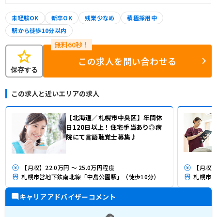
未経験OK
新卒OK
残業少なめ
積極採用中
駅から徒歩10分以内
star
この求人を問い合わせる
保存する
この求人と近いエリアの求人
【北海道／札幌市中央区】年間休
日120日以上！住宅手当あり◎病
院にて言語聴覚士募集♪
【月収】22.0万円 ～ 25.0万円程度
【月収】
札幌市営地下鉄南北線「中島公園駅」（徒歩10分）
札幌市電
キャリアアドバイザーコメント