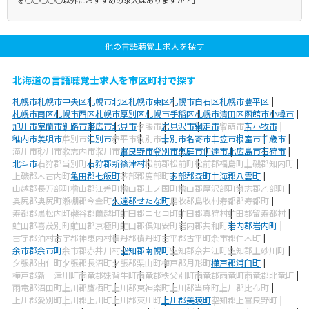
る○○○○○以外におすすめの求人はありますか？」
他の言語聴覚士求人を探す
北海道の言語聴覚士求人を市区町村で探す
札幌市
札幌市中央区
札幌市北区
札幌市東区
札幌市白石区
札幌市豊平区
札幌市南区
札幌市西区
札幌市厚別区
札幌市手稲区
札幌市清田区
函館市
小樽市
旭川市
室蘭市
釧路市
帯広市
北見市
夕張市
岩見沢市
網走市
留萌市
苫小牧市
稚内市
美唄市
芦別市
江別市
赤平市
紋別市
士別市
名寄市
三笠市
根室市
千歳市
滝川市
砂川市
歌志内市
深川市
富良野市
登別市
恵庭市
伊達市
北広島市
石狩市
北斗市
石狩郡当別町
石狩郡新篠津村
松前郡松前町
松前郡福島町
上磯郡知内町
上磯郡木古内町
亀田郡七飯町
茅部郡鹿部町
茅部郡森町
二海郡八雲町
山越郡長万部町
檜山郡江差町
檜山郡上ノ国町
檜山郡厚沢部町
爾志郡乙部町
奥尻郡奥尻町
瀬棚郡今金町
久遠郡せたな町
島牧郡島牧村
寿都郡寿都町
寿都郡黒松内町
磯谷郡蘭越町
虻田郡ニセコ町
虻田郡真狩村
虻田郡留寿都村
虻田郡喜茂別町
虻田郡京極町
虻田郡倶知安町
岩内郡共和町
岩内郡岩内町
古宇郡泊村
古宇郡神恵内村
積丹郡積丹町
古平郡古平町
余市郡仁木町
余市郡余市町
余市郡赤井川村
空知郡南幌町
空知郡奈井江町
空知郡上砂川町
夕張郡由仁町
夕張郡長沼町
夕張郡栗山町
樺戸郡月形町
樺戸郡浦臼町
樺戸郡新十津川町
雨竜郡妹背牛町
雨竜郡秩父別町
雨竜郡雨竜町
雨竜郡北竜町
雨竜郡沼田町
上川郡鷹栖町
上川郡東神楽町
上川郡当麻町
上川郡比布町
上川郡愛別町
上川郡上川町
上川郡東川町
上川郡美瑛町
空知郡上富良野町