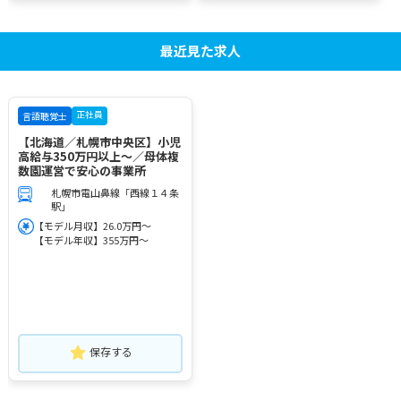
最近見た求人
正社員
言語聴覚士
【北海道／札幌市中央区】小児
高給与350万円以上～／母体複
数園運営で安心の事業所
札幌市電山鼻線「西線１４条
駅」
【モデル月収】26.0万円～
【モデル年収】355万円～
保存する