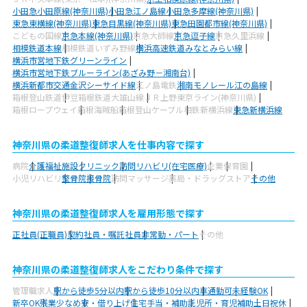
小田急小田原線(神奈川県)
小田急江ノ島線
小田急多摩線(神奈川県)
東急東横線(神奈川県)
東急目黒線(神奈川県)
東急田園都市線(神奈川県)
こどもの国線
京急本線(神奈川県)
京急大師線
京急逗子線
京急久里浜線
相模鉄道本線
相模鉄道いずみ野線
横浜高速鉄道みなとみらい線
横浜市営地下鉄グリーンライン
横浜市営地下鉄ブルーライン(あざみ野－湘南台)
横浜新都市交通金沢シーサイド線
江ノ島電鉄
湘南モノレール江の島線
箱根登山鉄道
伊豆箱根鉄道大雄山線
ＪＲ上野東京ライン(神奈川県)
箱根ロープウェイ
箱根海賊船
箱根登山ケーブル
相鉄新横浜線
東急新横浜線
神奈川県の柔道整復師求人を仕事内容で探す
病院
介護福祉施設
クリニック
訪問リハビリ(在宅医療)
企業
保育園
小児リハビリ
整骨院
接骨院
訪問マッサージ
薬局・ドラッグストア
その他
神奈川県の柔道整復師求人を雇用形態で探す
正社員(正職員)
契約社員・嘱託社員
非常勤・パート
その他
神奈川県の柔道整復師求人をこだわり条件で探す
管理職求人
駅から徒歩5分以内
駅から徒歩10分以内
車通勤可
未経験OK
新卒OK
残業少なめ
寮・借り上げ
住宅手当・補助
託児所・育児補助
土日祝休