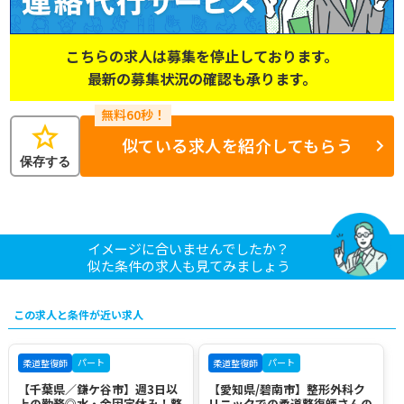
こちらの求人は募集を停止しております。
最新の募集状況の確認も承ります。
star
似ている求人を紹介してもらう
保存する
イメージに合いませんでしたか？
似た条件の求人も見てみましょう
この求人と条件が近い求人
パート
パート
柔道整復師
柔道整復師
【千葉県／鎌ケ谷市】週3日以
【愛知県/碧南市】整形外科ク
上の勤務◎水・金固定休み！整
リニックでの柔道整復師さんの