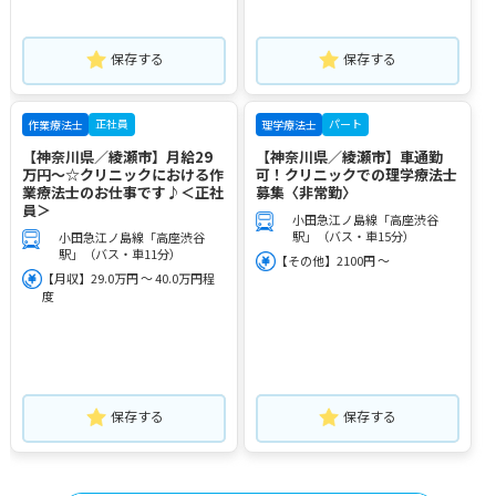
保存する
保存する
正社員
パート
作業療法士
理学療法士
【神奈川県／綾瀬市】月給29
【神奈川県／綾瀬市】車通勤
万円～☆クリニックにおける作
可！クリニックでの理学療法士
業療法士のお仕事です♪＜正社
募集〈非常勤〉
員＞
小田急江ノ島線「高座渋谷
駅」（バス・車15分）
小田急江ノ島線「高座渋谷
駅」（バス・車11分）
【その他】2100円 ～
【月収】29.0万円 ～ 40.0万円程
度
保存する
保存する