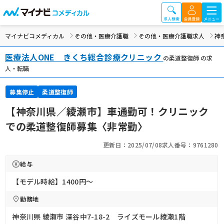
マイナビコメディカル
その他・医療介護職
その他・医療介護職求人
神
医療法人ONE きくち総合診療クリニック
の柔道整復師 の求
人・転職
募集停止
柔道整復師
【神奈川県／綾瀬市】車通勤可！クリニック
での柔道整復師募集〈非常勤〉
更新日：2025/07/08
求人番号：9761280
給与
【モデル時給】1400円〜
勤務地
神奈川県 綾瀬市 深谷中7-18-2 ライズモール綾瀬1階