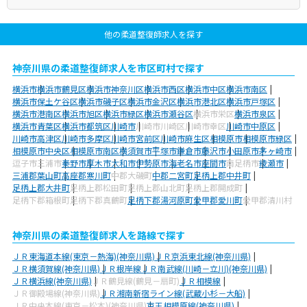
他の柔道整復師求人を探す
神奈川県の柔道整復師求人を市区町村で探す
横浜市
横浜市鶴見区
横浜市神奈川区
横浜市西区
横浜市中区
横浜市南区
横浜市保土ケ谷区
横浜市磯子区
横浜市金沢区
横浜市港北区
横浜市戸塚区
横浜市港南区
横浜市旭区
横浜市緑区
横浜市瀬谷区
横浜市栄区
横浜市泉区
横浜市青葉区
横浜市都筑区
川崎市
川崎市川崎区
川崎市幸区
川崎市中原区
川崎市高津区
川崎市多摩区
川崎市宮前区
川崎市麻生区
相模原市
相模原市緑区
相模原市中央区
相模原市南区
横須賀市
平塚市
鎌倉市
藤沢市
小田原市
茅ヶ崎市
逗子市
三浦市
秦野市
厚木市
大和市
伊勢原市
海老名市
座間市
南足柄市
綾瀬市
三浦郡葉山町
高座郡寒川町
中郡大磯町
中郡二宮町
足柄上郡中井町
足柄上郡大井町
足柄上郡松田町
足柄上郡山北町
足柄上郡開成町
足柄下郡箱根町
足柄下郡真鶴町
足柄下郡湯河原町
愛甲郡愛川町
愛甲郡清川村
神奈川県の柔道整復師求人を路線で探す
ＪＲ東海道本線(東京－熱海)(神奈川県)
ＪＲ京浜東北線(神奈川県)
ＪＲ横須賀線(神奈川県)
ＪＲ根岸線
ＪＲ南武線(川崎－立川)(神奈川県)
ＪＲ横浜線(神奈川県)
ＪＲ鶴見線(鶴見－扇町)
ＪＲ相模線
ＪＲ御殿場線(神奈川県)
ＪＲ湘南新宿ライン線(武蔵小杉－大船)
ＪＲ中央本線(東京－松本)(神奈川県)
京王相模原線(神奈川県)