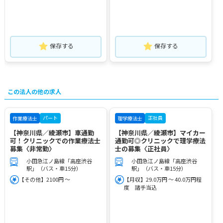
保存する
保存する
この法人の他の求人
パート
正社員
作業療法士
理学療法士
【神奈川県／綾瀬市】車通勤
【神奈川県／綾瀬市】マイカー
可！クリニックでの作業療法士
通勤可◎クリニックで理学療法
募集〈非常勤〉
士の募集〈正社員〉
小田急江ノ島線「高座渋谷
小田急江ノ島線「高座渋谷
駅」（バス・車15分）
駅」（バス・車15分）
【その他】2100円 ～
【月収】29.0万円 ～ 40.0万円程
度 諸手当込