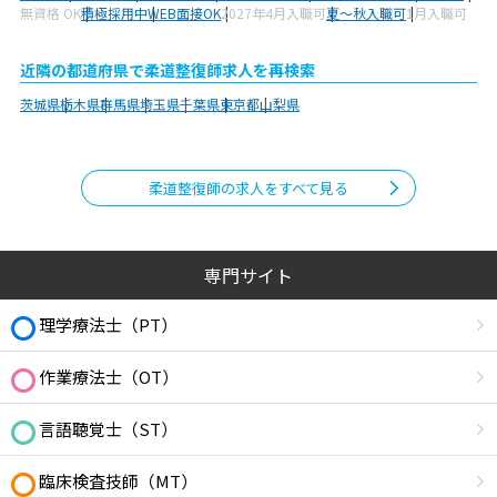
無資格 OK
積極採用中
WEB面接OK
2027年4月入職可
夏～秋入職可
1月入職可
近隣の都道府県で柔道整復師求人を再検索
茨城県
栃木県
群馬県
埼玉県
千葉県
東京都
山梨県
柔道整復師の求人をすべて見る
専門サイト
理学療法士（PT）
作業療法士（OT）
言語聴覚士（ST）
臨床検査技師（MT）