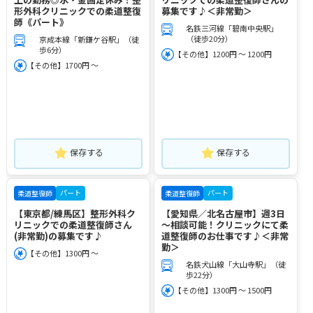
形外科クリニックでの柔道整復
募集です♪＜非常勤＞
師《パート》
名鉄三河線「碧南中央駅」
（徒歩20分）
京成本線「新鎌ケ谷駅」（徒
歩6分）
【その他】1200円 ～ 1200円
【その他】1700円 ～
保存する
保存する
パート
パート
柔道整復師
柔道整復師
【東京都/練馬区】整形外科ク
【愛知県／北名古屋市】週3日
リニックでの柔道整復師さん
～相談可能！クリニックにて柔
(非常勤)の募集です♪
道整復師のお仕事です♪＜非常
勤＞
【その他】1300円 ～
名鉄犬山線「大山寺駅」（徒
歩22分）
【その他】1300円 ～ 1500円