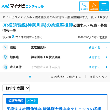
マイナビコメディカル
柔道整復師の転職情報
柔道整復師求人一覧
ＪＲ横須
JR横須賀線(神奈川県)の柔道整復師
公開求人・転職・募集
情報一覧
8
求人数
件
※非公開求人を除く
2026年08月09日(日)更新
職種
柔道整復師
変更する
勤務地
神奈川県ＪＲ横須賀線
変更する
求人条件
その他求人条件未設定
変更する
この検索条件を保存する
条件をクリア
柔道整復師
パート
医療法人社団伸進会 横浜権太坂中央クリニック
の柔道