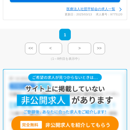
医療法人社団平郁会の求人一覧
更新日：2025/03/13 求人番号：9775120
1
<<
<
>
>>
（1～8件目を表示中）