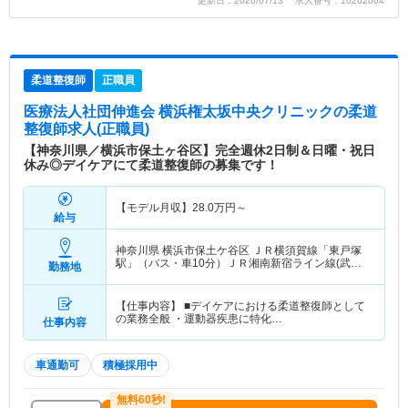
更新日：2026/07/13 求人番号：10262064
柔道整復師
正職員
医療法人社団伸進会 横浜権太坂中央クリニック
の柔道
整復師求人(正職員)
【神奈川県／横浜市保土ヶ谷区】完全週休2日制＆日曜・祝日
休み◎デイケアにて柔道整復師の募集です！
【モデル月収】
28.0
万円～
給与
神奈川県 横浜市保土ケ谷区
ＪＲ横須賀線「東戸塚
駅」（バス・車10分）ＪＲ湘南新宿ライン線(武蔵
勤務地
小杉－大船)「東戸塚駅」（バス・車10分）
【仕事内容】 ■デイケアにおける柔道整復師として
の業務全般 ・運動器疾患に特化…
仕事内容
車通勤可
積極採用中