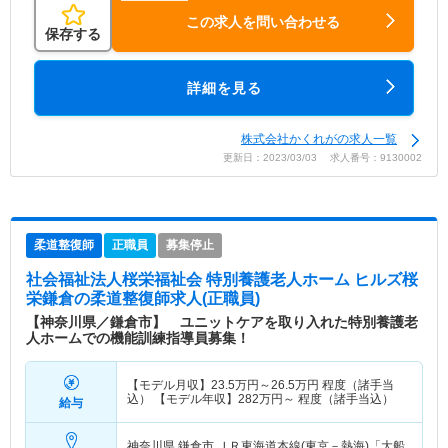
この求人を問い合わせる
保存する
詳細を見る
株式会社かくれがの求人一覧
更新日：2023/03/03 求人番号：9130002
柔道整復師
正職員
募集停止
社会福祉法人桜栄福祉会 特別養護老人ホーム ヒルズ桜
栄鎌倉
の柔道整復師求人(正職員)
【神奈川県／鎌倉市】 ユニットケアを取り入れた特別養護老
人ホームでの機能訓練指導員募集！
【モデル月収】
23.5
万円～
26.5
万円
程度（諸手当
込） 【モデル年収】
282
万円～
程度（諸手当込）
給与
神奈川県 鎌倉市
ＪＲ東海道本線(東京－熱海)「大船