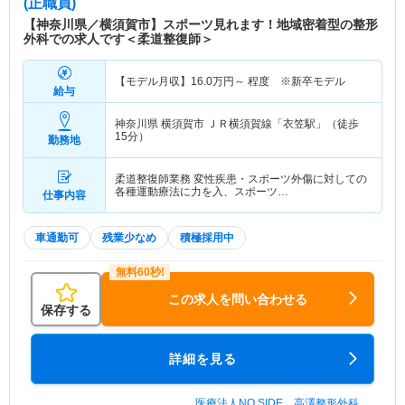
(正職員)
【神奈川県／横須賀市】スポーツ見れます！地域密着型の整形
外科での求人です＜柔道整復師＞
【モデル月収】
16.0
万円～
程度 ※新卒モデル
給与
神奈川県 横須賀市
ＪＲ横須賀線「衣笠駅」（徒歩
15分）
勤務地
柔道整復師業務 変性疾患・スポーツ外傷に対しての
各種運動療法に力を入、スポーツ…
仕事内容
車通勤可
残業少なめ
積極採用中
この求人を問い合わせる
保存する
詳細を見る
医療法人NO SIDE 高澤整形外科