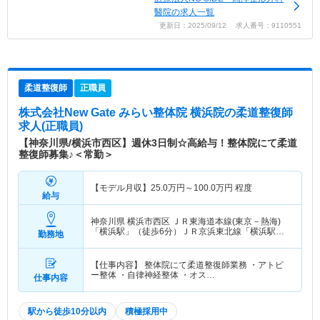
醫院の求人一覧
更新日：2025/09/12 求人番号：9110551
柔道整復師
正職員
株式会社New Gate みらい整体院 横浜院
の柔道整復師
求人(正職員)
【神奈川県/横浜市西区】週休3日制☆高給与！整体院にて柔道
整復師募集♪＜常勤＞
【モデル月収】
25.0
万円～
100.0
万円
程度
給与
神奈川県 横浜市西区
ＪＲ東海道本線(東京－熱海)
「横浜駅」（徒歩6分）ＪＲ京浜東北線「横浜駅」
勤務地
（徒歩6分） 他
【仕事内容】 整体院にて柔道整復師業務 ・アトピ
ー整体 ・自律神経整体 ・オス…
仕事内容
駅から徒歩10分以内
積極採用中