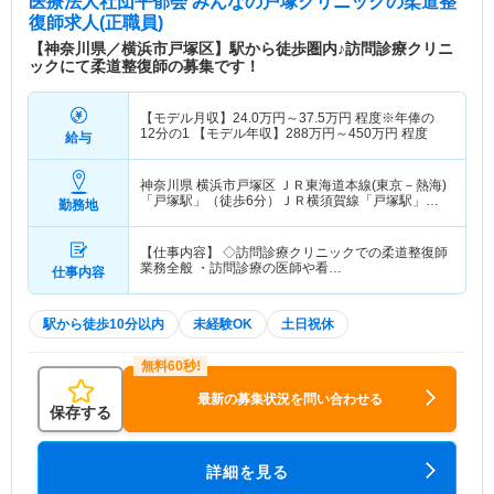
医療法人社団平郁会 みんなの戸塚クリニック
の柔道整
復師求人(正職員)
【神奈川県／横浜市戸塚区】駅から徒歩圏内♪訪問診療クリニ
ックにて柔道整復師の募集です！
【モデル月収】
24.0
万円～
37.5
万円
程度※年俸の
12分の1 【モデル年収】
288
万円～
450
万円
程度
給与
神奈川県 横浜市戸塚区
ＪＲ東海道本線(東京－熱海)
「戸塚駅」（徒歩6分）ＪＲ横須賀線「戸塚駅」
勤務地
（徒歩6分） 他
【仕事内容】 ◇訪問診療クリニックでの柔道整復師
業務全般 ・訪問診療の医師や看…
仕事内容
駅から徒歩10分以内
未経験OK
土日祝休
最新の募集状況を問い合わせる
保存する
詳細を見る