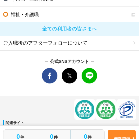
福祉・介護職
全ての利用者の皆さまへ
ご入職後のアフターフォローについて
公式SNSアカウント
関連サイト
マイナビDOCTOR
│
マイナビ看護師
│
マイナビ薬剤師
│
マイナビ保育士
0
0
0
件
件
件
運営会社
無料登録