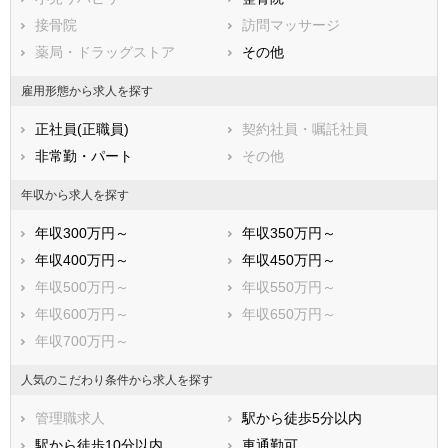
広島県
接骨院
山口県
訪問マッサージ
徳島県
香川県
薬局・ドラッグストア
愛媛県
その他
高知県
福岡県
佐賀県
長崎県
雇用形態から求人を探す
熊本県
大分県
宮崎県
正社員(正職員)
契約社員・嘱託社員
鹿児島県
沖縄県
非常勤・パート
その他
年収から求人を探す
年収300万円～
年収350万円～
年収400万円～
年収450万円～
年収500万円～
年収550万円～
年収600万円～
年収650万円～
年収700万円～
人気のこだわり条件から求人を探す
管理職求人
駅から徒歩5分以内
駅から徒歩10分以内
車通勤可