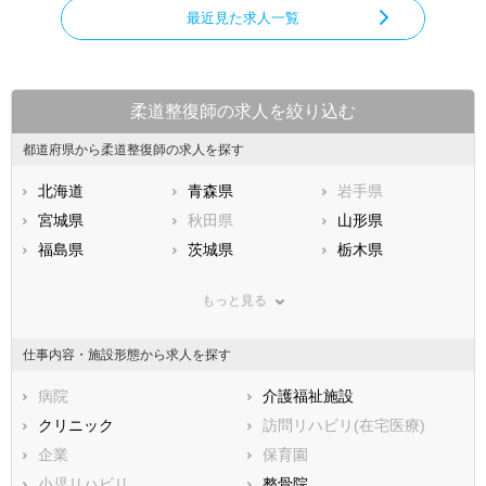
最近見た求人一覧
柔道整復師の求人を絞り込む
都道府県から柔道整復師の求人を探す
北海道
青森県
岩手県
宮城県
秋田県
山形県
福島県
茨城県
栃木県
群馬県
埼玉県
千葉県
もっと見る
東京都
神奈川県
新潟県
山梨県
長野県
富山県
仕事内容・施設形態から求人を探す
石川県
福井県
岐阜県
静岡県
病院
愛知県
介護福祉施設
三重県
滋賀県
クリニック
京都府
訪問リハビリ(在宅医療)
大阪府
兵庫県
企業
奈良県
保育園
和歌山県
鳥取県
小児リハビリ
島根県
整骨院
岡山県