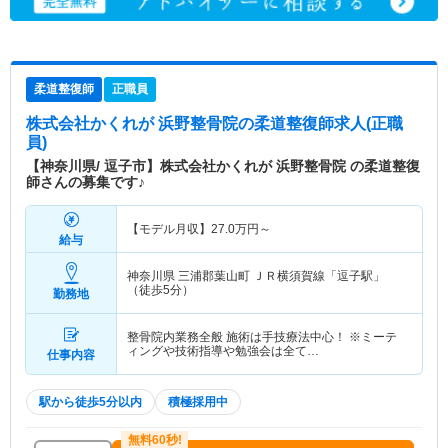
柔道整復師
正職員
株式会社かくれが 浜野整骨院
の柔道整復師求人(正職
員)
【神奈川県/ 逗子市】株式会社かくれが 浜野整骨院 の柔道整復
師さんの募集です♪
【モデル月収】
27.0
万円～
給与
神奈川県 三浦郡葉山町
ＪＲ横須賀線「逗子駅」
（徒歩5分）
勤務地
整骨院内業務全般 施術は手技療法中心！ ※ミーテ
ィングや技術指導や勉強会は全て…
仕事内容
駅から徒歩5分以内
積極採用中