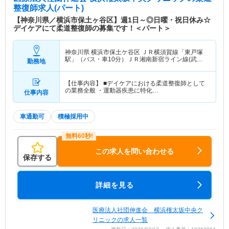
整復師求人(パート)
【神奈川県／横浜市保土ヶ谷区】週1日～◎日曜・祝日休み☆
デイケアにて柔道整復師の募集です！＜パート＞
神奈川県 横浜市保土ケ谷区
ＪＲ横須賀線「東戸塚
駅」（バス・車10分）ＪＲ湘南新宿ライン線(武蔵
勤務地
小杉－大船)「東戸塚駅」（バス・車10分）
【仕事内容】 ■デイケアにおける柔道整復師として
の業務全般 ・運動器疾患に特化…
仕事内容
車通勤可
積極採用中
この求人を問い合わせる
保存する
詳細を見る
医療法人社団伸進会 横浜権太坂中央ク
リニックの求人一覧