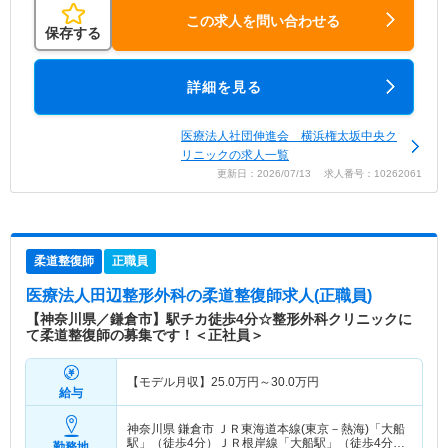
この求人を問い合わせる
保存する
詳細を見る
医療法人社団伸進会 横浜権太坂中央ク
リニックの求人一覧
更新日：2026/07/13 求人番号：10262061
柔道整復師
正職員
医療法人田辺整形外科
の柔道整復師求人(正職員)
【神奈川県／鎌倉市】駅チカ徒歩4分☆整形外科クリニックに
て柔道整復師の募集です！＜正社員＞
【モデル月収】
25.0
万円～
30.0
万円
給与
神奈川県 鎌倉市
ＪＲ東海道本線(東京－熱海)「大船
駅」（徒歩4分）ＪＲ根岸線「大船駅」（徒歩4分）
勤務地