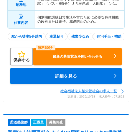
駅」（バス・車8分）ＪＲ根岸線「大船駅」（バ
勤務地
ス・車8分） 他
個別機能訓練日常生活を営むために必要な身体機能
の改善または維持、減退防止のため…
仕事内容
駅から徒歩5分以内
車通勤可
残業少なめ
住宅手当・補助
最新の募集状況を問い合わせる
保存する
詳細を見る
社会福祉法人桜栄福祉会の求人一覧
更新日：2025/10/28 求人番号：671822
柔道整復師
正職員
募集停止