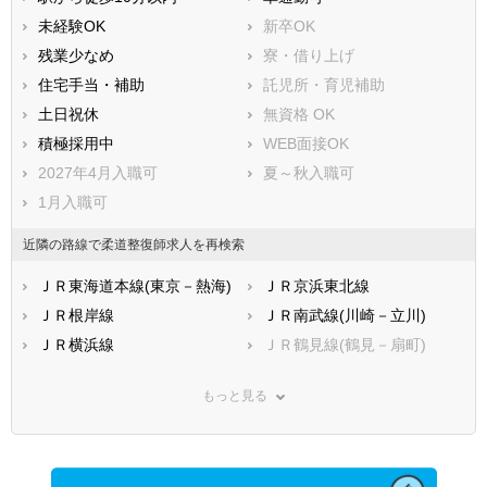
未経験OK
新卒OK
残業少なめ
寮・借り上げ
住宅手当・補助
託児所・育児補助
土日祝休
無資格 OK
積極採用中
WEB面接OK
2027年4月入職可
夏～秋入職可
1月入職可
近隣の路線で柔道整復師求人を再検索
ＪＲ東海道本線(東京－熱海)
ＪＲ京浜東北線
ＪＲ根岸線
ＪＲ南武線(川崎－立川)
ＪＲ横浜線
ＪＲ鶴見線(鶴見－扇町)
ＪＲ相模線
ＪＲ御殿場線
もっと見る
ＪＲ湘南新宿ライン線(武蔵
ＪＲ中央本線(東京－松本)
小杉－大船)
京王相模原線
小田急小田原線
小田急江ノ島線
小田急多摩線