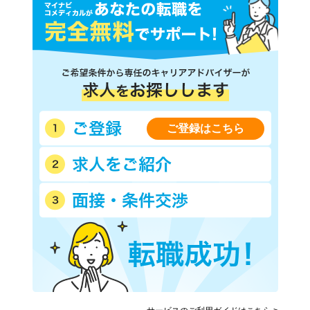
東急東横線
東急目黒線
東急田園都市線
こどもの国線
京急本線
京急大師線
京急逗子線
京急久里浜線
相模鉄道本線
相模鉄道いずみ野線
横浜高速鉄道みなとみらい線
横浜市営地下鉄グリーンライ
ン
ご登録はこちら
横浜市営地下鉄ブルーライン
横浜新都市交通金沢シーサイ
(あざみ野－湘南台)
ド線
江ノ島電鉄
湘南モノレール江の島線
箱根登山鉄道
伊豆箱根鉄道大雄山線
ＪＲ上野東京ライン
箱根ロープウェイ
箱根海賊船
箱根登山ケーブル
相鉄新横浜線
東急新横浜線