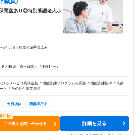
正職員)
保育室あり◎特別養護老人ホ
～
24.5
万円
程度※諸手当込み
ＪＲ相模線「原当麻駅」（徒歩14分）
おけるリハビリ業務全般 ＊機能訓練プログラムの調整 ＊機能訓練指導 ＊高齢
ート ＊その他付随業務等
土日祝休
積極採用中
詳細を見る
この求人を問い合わせる