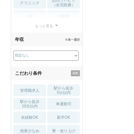
訪問リハビリ
クリニック
（在宅医療）
企業
保育園
もっと見る
小児リハビリ
整骨院
年収
※単一選択
接骨院
訪問マッサージ
薬局・
その他
ドラッグストア
こだわり条件
駅から徒歩
管理職求人
5分以内
駅から徒歩
車通勤可
10分以内
未経験OK
新卒OK
残業少なめ
寮・借り上げ