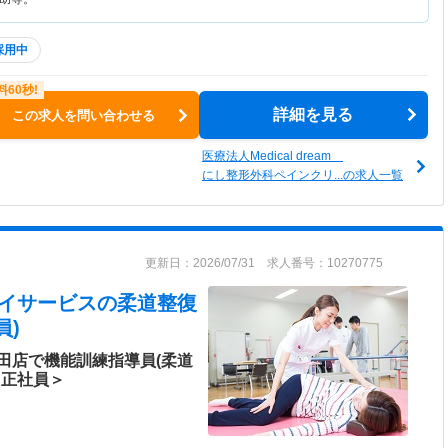
採用中
詳細を見る
この求人を問い合わせる
医療法人Medical dream
にし整形外科ペインクリ...の求人一覧
更新日：2026/07/31 求人番号：10270775
デイサービス
の柔道整復
員)
田店で機能訓練指導員(柔道
＜正社員＞