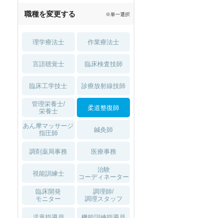
職種を変更する
※単一選択
理学療法士
作業療法士
言語聴覚士
臨床検査技師
臨床工学技士
診療放射線技師
管理栄養士/
柔道整復師
栄養士
あん摩マッサージ
鍼灸師
指圧師
調剤薬局事務
医療事務
治験
視能訓練士
コーディネーター
臨床開発
調理師/
モニター
調理スタッフ
児童指導員
機能訓練指導員