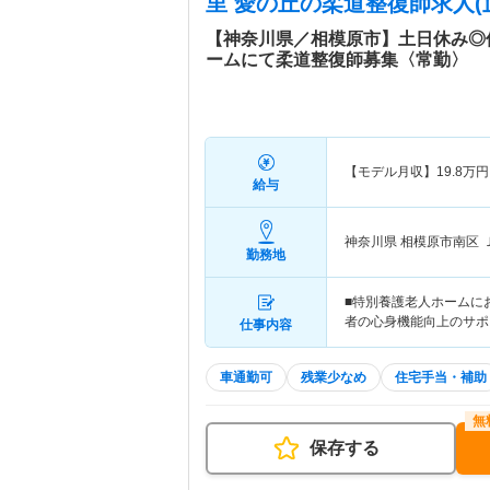
里 愛の丘
の柔道整復師求人(
【神奈川県／相模原市】土日休み◎
ームにて柔道整復師募集〈常勤〉
【モデル月収】
19.8
万円
給与
神奈川県 相模原市南区
勤務地
■特別養護老人ホームに
者の心身機能向上のサポ
仕事内容
車通勤可
残業少なめ
住宅手当・補助
保存する