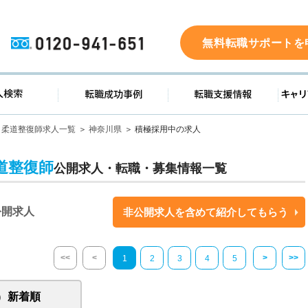
0120-941-651
無料転職サポートを
ド
求人検索
転職成功事例
転職支
柔道整復師求人一覧
神奈川県
積極採用中の求人
道整復師
公開求人・転職・募集情報一覧
公開求人
非公開求人を含めて紹介してもらう
<<
<
>
>>
1
2
3
4
5
新着順