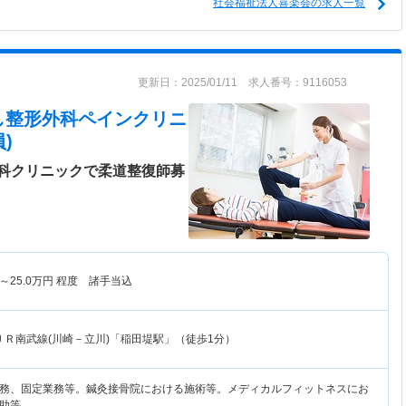
社会福祉法人喜楽会の求人一覧
更新日：2025/01/11 求人番号：9116053
m にし整形外科ペインクリニ
)
科クリニックで柔道整復師募
～
25.0
万円
程度 諸手当込
ＪＲ南武線(川崎－立川)「稲田堤駅」（徒歩1分）
務、固定業務等。鍼灸接骨院における施術等。メディカルフィットネスにお
助等。