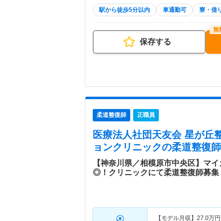
駅から徒歩5分以内
車通勤可
寮・借
保存する
柔道整復師
正職員
医療法人社団天友会 星が丘
ョンクリニック
の柔道整復師
【神奈川県／相模原市中央区】マイ
◎！クリニックにて柔道整復師募集
【モデル月収】
27.0
万円