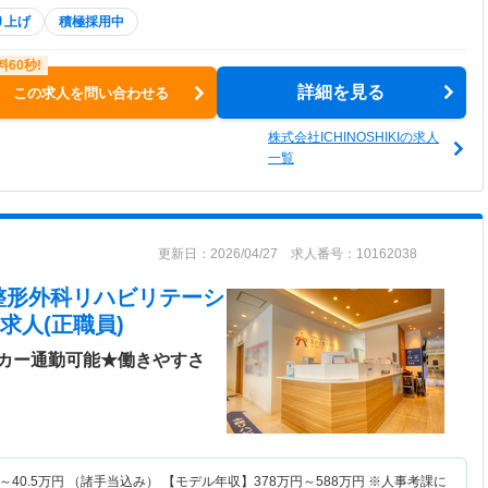
り上げ
積極採用中
詳細を見る
この求人を問い合わせる
株式会社ICHINOSHIKIの求人
一覧
更新日：2026/04/27 求人番号：10162038
整形外科リハビリテーシ
求人(正職員)
カー通勤可能★働きやすさ
～
40.5
万円
（諸手当込み） 【モデル年収】
378
万円～
588
万円
※人事考課に