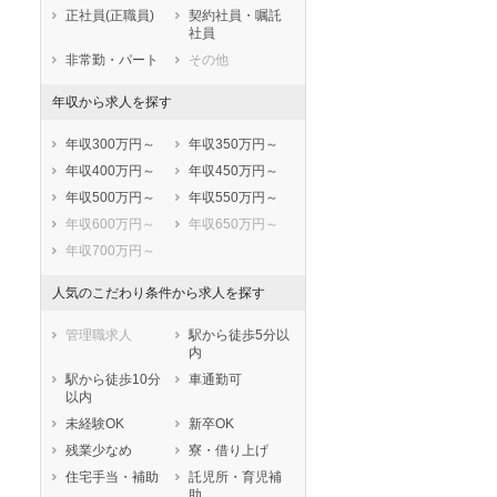
鹿児島県
沖縄県
正社員(正職員)
契約社員・嘱託
社員
非常勤・パート
その他
年収から求人を探す
年収300万円～
年収350万円～
年収400万円～
年収450万円～
年収500万円～
年収550万円～
年収600万円～
年収650万円～
年収700万円～
人気のこだわり条件から求人を探す
管理職求人
駅から徒歩5分以
内
駅から徒歩10分
車通勤可
以内
未経験OK
新卒OK
残業少なめ
寮・借り上げ
住宅手当・補助
託児所・育児補
助