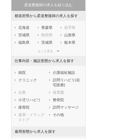
柔道整復師の求人を絞り込む
都道府県から柔道整復師の求人を探す
北海道
青森県
岩手県
宮城県
秋田県
山形県
福島県
茨城県
栃木県
群馬県
埼玉県
千葉県
もっと見る
東京都
神奈川県
新潟県
仕事内容・施設形態から求人を探す
山梨県
長野県
富山県
石川県
福井県
岐阜県
病院
介護福祉施設
静岡県
愛知県
三重県
クリニック
訪問リハビリ(在
宅医療)
滋賀県
京都府
大阪府
企業
保育園
兵庫県
奈良県
和歌山県
小児リハビリ
整骨院
鳥取県
島根県
岡山県
接骨院
訪問マッサージ
広島県
山口県
徳島県
薬局・ドラッグ
その他
香川県
愛媛県
高知県
ストア
福岡県
佐賀県
長崎県
雇用形態から求人を探す
熊本県
大分県
宮崎県