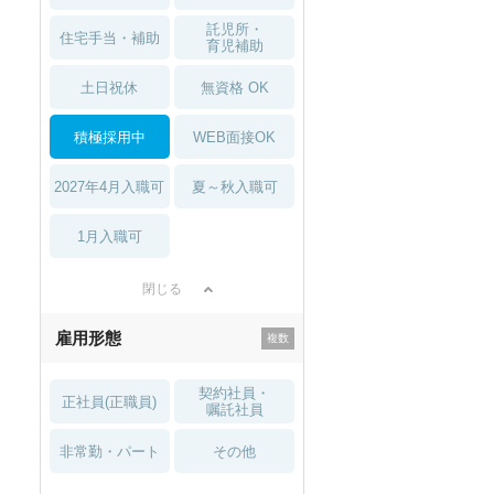
託児所・
住宅手当・補助
育児補助
土日祝休
無資格 OK
積極採用中
WEB面接OK
2027年4月入職可
夏～秋入職可
1月入職可
閉じる
雇用形態
契約社員・
正社員(正職員)
嘱託社員
非常勤・パート
その他