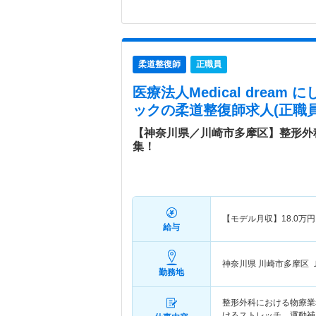
柔道整復師
正職員
医療法人Medical drea
ック
の柔道整復師求人(正職員
【神奈川県／川崎市多摩区】整形外
集！
【モデル月収】
18.0
万円
給与
神奈川県 川崎市多摩区
勤務地
整形外科における物療業
けるストレッチ、運動補