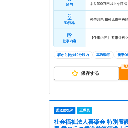
より500万円以上を目
給与
神奈川県 相模原市中央
勤務地
【仕事内容】 整形外科
仕事内容
駅から徒歩10分以内
車通勤可
新卒O
保存する
柔道整復師
正職員
社会福祉法人喜楽会 特別養