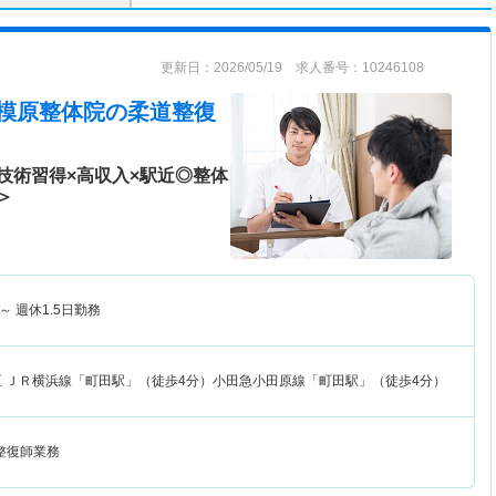
更新日：2026/05/19 求人番号：10246108
 相模原整体院
の柔道整復
技術習得×高収入×駅近◎整体
＞
～
週休1.5日勤務
区
ＪＲ横浜線「町田駅」（徒歩4分）小田急小田原線「町田駅」（徒歩4分）
整復師業務