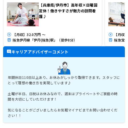
【兵庫県/伊丹市】高年収×日曜固
定休！働きやすさが魅力の訪問看
護♪
【月収】32.0万円 ～
【月収】
阪急伊丹線「伊丹(阪急)駅」（徒歩8分）
阪急宝塚
キャリアアドバイザーコメント
年間休日110日以上あり、お休みがしっかり取得できます。スタッフに
とって理想の働き方を実現しています♪
土曜が半日、日祝はお休みなので、週末はプライベートやご家庭の時
間を大切にしていただけます！
気になることがございましたらお気軽マイナビまでお問い合わせくだ
さい！！