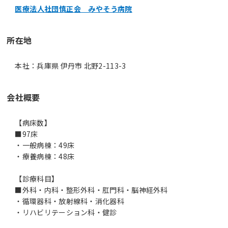
医療法人社団慎正会 みやそう病院
所在地
本社：兵庫県 伊丹市 北野2-113-3
会社概要
【病床数】
■97床
・一般病棟：49床
・療養病棟：48床
【診療科目】
■外科・内科・整形外科・肛門科・脳神経外科
・循環器科・放射線科・消化器科
・リハビリテーション科・健診