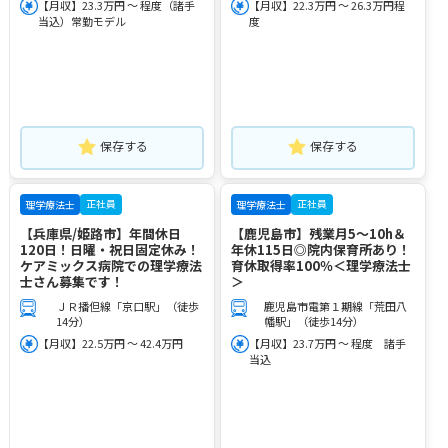
【月収】23.3万円 ～ 程度（諸手
【月収】22.3万円 ～ 26.3万円程
当込）常勤モデル
度
保存する
保存する
正社員
正社員
理学療法士
理学療法士
【兵庫県/姫路市】年間休日
【鹿児島市】残業月5～10h＆
120日！日曜・祝日固定休み！
年休115日◎院内保育所あり！
ケアミックス病院での理学療法
育休取得率100％＜理学療法士
士さん募集です！
＞
ＪＲ播但線「京口駅」（徒歩
鹿児島市電第１期線「荒田八
14分）
幡駅」（徒歩14分）
【月収】22.5万円 ～ 42.4万円
【月収】23.7万円 ～ 程度 諸手
当込