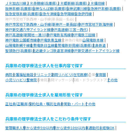
ＪＲ加古川線
ＪＲ赤穂線(兵庫県)
ＪＲ姫新線(兵庫県)
ＪＲ播但線
阪神本線(兵庫県)
阪神なんば線(兵庫県)
阪神武庫川線
阪急神戸本線(兵庫県)
阪急宝塚本線(兵庫県)
阪急今津線
阪急甲陽線
阪急伊丹線
神戸市営地下鉄西神・山手線(新長田－名谷)
神戸市営地下鉄西神・山手線(新神戸－新長田)
神戸市営地下鉄海岸線
神戸新交通六甲アイランド線
神戸高速線(三宮－西代)
神戸高速線(新開地－湊川)
神戸電鉄有馬線
神戸電鉄三田線
神戸電鉄公園都市線
神戸電鉄粟生線
北神急行電鉄
山陽電鉄本線
山陽電鉄網干線
能勢電鉄日生線
能勢電鉄妙見線(兵庫県)
北条鉄道
智頭急行(兵庫県)
北近畿タンゴ鉄道宮津線
神戸新交通ポートアイランド線
兵庫県の理学療法士求人を仕事内容で探す
病院
介護福祉施設
クリニック
訪問リハビリ(在宅医療)
企業
保育園
小児リハビリ
整骨院
接骨院
訪問マッサージ
薬局・ドラッグストア
その他
兵庫県の理学療法士求人を雇用形態で探す
正社員(正職員)
契約社員・嘱託社員
非常勤・パート
その他
兵庫県の理学療法士求人をこだわり条件で探す
管理職求人
駅から徒歩5分以内
駅から徒歩10分以内
車通勤可
未経験OK