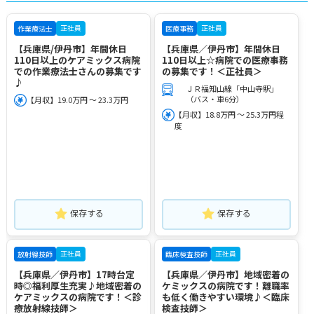
正社員
正社員
作業療法士
医療事務
【兵庫県/伊丹市】年間休日
【兵庫県／伊丹市】年間休日
110日以上のケアミックス病院
110日以上☆病院での医療事務
での作業療法士さんの募集です
の募集です！＜正社員＞
♪
ＪＲ福知山線「中山寺駅」
（バス・車6分）
【月収】19.0万円 ～ 23.3万円
【月収】18.8万円 ～ 25.3万円程
度
保存する
保存する
正社員
正社員
放射線技師
臨床検査技師
【兵庫県／伊丹市】17時台定
【兵庫県／伊丹市】地域密着の
時◎福利厚生充実♪地域密着の
ケミックスの病院です！離職率
ケアミックスの病院です！＜診
も低く働きやすい環境♪＜臨床
療放射線技師＞
検査技師＞