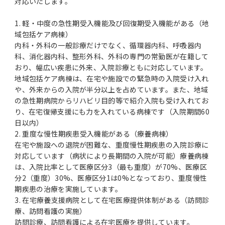
対応いたします。
1. 軽・中度の急性期受入機能及び回復期受入機能がある（地
域包括ケア病棟）
内科・外科の一般診療だけでなく、循環器内科、呼吸器内
科、消化器内科、整形外科、外科の専門の常勤医が在籍して
おり、幅広い疾患に外来、入院診療ともに対応しています。
地域包括ケア病棟は、在宅や施設での緊急時の入院受け入れ
や、外来からの入院が半分以上を占めています。また、地域
の急性期病院からリハビリ目的等で紹介入院も受け入れてお
り、在宅復帰支援にも力を入れている病棟です（入院期間60
日以内）
2. 重度な慢性期疾患受入機能がある（療養病棟）
在宅や施設への退院が困難な、重度慢性期疾患の入院診療に
対応しています（病状により長期間の入院が可能）療養病棟
は、入院比率として医療区分3（最も重度）が70%、医療区
分2（重度）30%、医療区分1は0%となっており、重度慢性
期疾患の治療を実施しています。
3. 在宅療養支援病院として在宅医療提供体制がある（訪問診
療、訪問看護の実施）
訪問診療、訪問看護による在宅医療を提供しています。