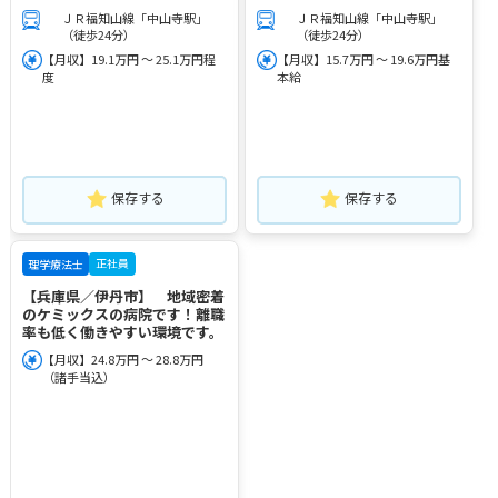
ＪＲ福知山線「中山寺駅」
ＪＲ福知山線「中山寺駅」
（徒歩24分）
（徒歩24分）
【月収】19.1万円 ～ 25.1万円程
【月収】15.7万円 ～ 19.6万円基
度
本給
保存する
保存する
正社員
理学療法士
【兵庫県／伊丹市】 地域密着
のケミックスの病院です！離職
率も低く働きやすい環境です。
【月収】24.8万円 ～ 28.8万円
（諸手当込）