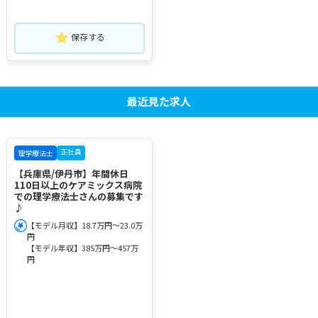
保存する
最近見た求人
正社員
理学療法士
【兵庫県/伊丹市】年間休日
110日以上のケアミックス病院
での理学療法士さんの募集です
♪
【モデル月収】18.7万円～23.0万
円
【モデル年収】385万円～457万
円