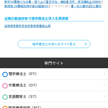
新卒OK
残業少なめ
寮・借り上げ
住宅手当・補助
託児所・育児補助
土日祝休
無資格 OK
積極採用中
WEB面接OK
2027年4月入職可
夏～秋入職可
1月入職可
近隣の都道府県で理学療法士求人を再検索
滋賀県
京都府
大阪府
奈良県
和歌山県
理学療法士の求人をすべて見る
専門サイト
理学療法士（PT）
作業療法士（OT）
言語聴覚士（ST）
臨床検査技師（MT）