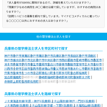
「求人番号9768499に興味があるので、詳細を教えていただけますか？」
「残業が少なめの病院をJR○○線の沿線で探していますが、おすすめの病院はあ
りますか？」
「訪問リハビリの募集を都内で探しています。マイナビコメディカルに載ってい
る○○○○○以外におすすめの求人はありますか？」
他の理学療法士求人を探す
兵庫県の理学療法士求人を市区町村で探す
神戸市
神戸市東灘区
神戸市灘区
神戸市兵庫区
神戸市長田区
神戸市須磨区
神戸市垂水区
神戸市北区
神戸市中央区
神戸市西区
姫路市
尼崎市
明石市
西宮市
洲本市
芦屋市
伊丹市
相生市
豊岡市
加古川市
赤穂市
西脇市
宝塚市
三木市
高砂市
川西市
小野市
三田市
加西市
丹波篠山市
養父市
丹波市
南あわじ市
朝来市
淡路市
宍粟市
加東市
たつの市
川辺郡猪名川町
多可郡多可町
加古郡稲美町
加古郡播磨町
神崎郡市川町
神崎郡福崎町
神崎郡神河町
揖保郡太子町
赤穂郡上郡町
佐用郡佐用町
美方郡香美町
美方郡新温泉町
兵庫県の理学療法士求人を路線で探す
ＪＲ東海道本線(米原－神戸)(兵庫県)
ＪＲ山陽本線(神戸－門司)(兵庫県)
ＪＲ東西線(兵庫県)
ＪＲ山陰本線(京都－下関)(兵庫県)
ＪＲ福知山線(兵庫県)