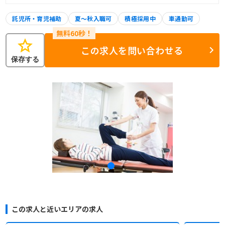
託児所・育児補助
夏～秋入職可
積極採用中
車通勤可
star
この求人を問い合わせる
保存する
この求人と近いエリアの求人