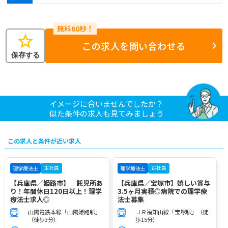
star
この求人を問い合わせる
保存する
イメージに合いませんでしたか？
似た条件の求人も見てみましょう
この求人と条件が近い求人
正社員
正社員
理学療法士
理学療法士
【兵庫県／姫路市】 託児所あ
【兵庫県／宝塚市】嬉しい賞与
り！年間休日120日以上！理学
3.5ヶ月実積◎病院での理学療
療法士求人◎
法士募集
山陽電鉄本線「山陽姫路駅」
ＪＲ福知山線「宝塚駅」（徒
（徒歩3分）
歩15分）