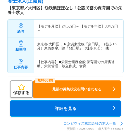
養士求人(正職員)
【東京都／大田区】◎残業ほぼなし！公設民営の保育園での栄
養士求人
【モデル月収】
24.5
万円～
【モデル年収】
334
万円
～
給与
東京都 大田区
ＪＲ京浜東北線「蒲田駅」（徒歩16
分）東急多摩川線「蒲田駅」（徒歩16分） 他
勤務地
【仕事内容】 ■栄養士業務全般 保育園での厨房補
助、栄養管理、献立作成、食育…
仕事内容
最新の募集状況を問い合わせる
保存する
詳細を見る
コンビウィズ株式会社の求人一覧
更新日：2025/09/03 求人番号：568595