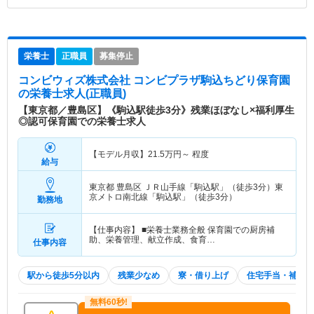
栄養士
正職員
募集停止
コンビウィズ株式会社 コンビプラザ駒込ちどり保育園
の栄養士求人(正職員)
【東京都／豊島区】《駒込駅徒歩3分》残業ほぼなし×福利厚生
◎認可保育園での栄養士求人
【モデル月収】
21.5
万円～
程度
給与
東京都 豊島区
ＪＲ山手線「駒込駅」（徒歩3分）東
京メトロ南北線「駒込駅」（徒歩3分）
勤務地
【仕事内容】 ■栄養士業務全般 保育園での厨房補
助、栄養管理、献立作成、食育…
仕事内容
駅から徒歩5分以内
残業少なめ
寮・借り上げ
住宅手当・補助