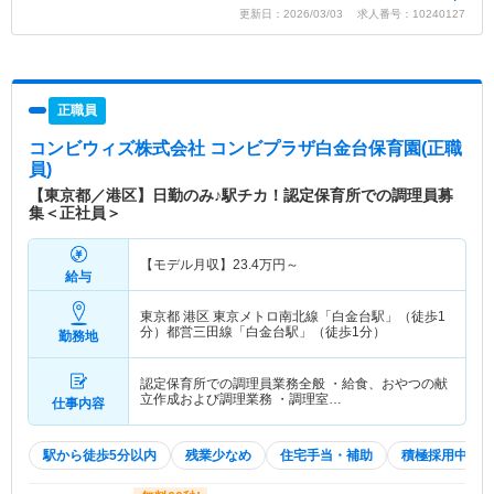
更新日：2026/03/03 求人番号：10240127
正職員
コンビウィズ株式会社 コンビプラザ白金台保育園
(正職
員)
【東京都／港区】日勤のみ♪駅チカ！認定保育所での調理員募
集＜正社員＞
【モデル月収】
23.4
万円～
給与
東京都 港区
東京メトロ南北線「白金台駅」（徒歩1
分）都営三田線「白金台駅」（徒歩1分）
勤務地
認定保育所での調理員業務全般 ・給食、おやつの献
立作成および調理業務 ・調理室…
仕事内容
駅から徒歩5分以内
残業少なめ
住宅手当・補助
積極採用中