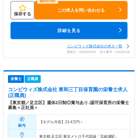
この求人を問い合わせる
保存する
詳細を見る
コンビウィズ株式会社の求人一覧
更新日：2026/03/05 求人番号：10240116
栄養士
正職員
コンビウィズ株式会社 東和三丁目保育園
の栄養士求人
(正職員)
【東京都／足立区】週休2日制◎賞与あり♪認可保育所の栄養士
募集＜正社員＞
【モデル月収】
23.4
万円～
給与
東京都 足立区
東京メトロ千代田線「北綾瀬駅」