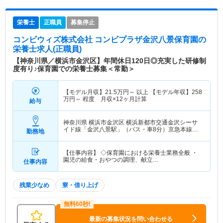
栄養士
正職員
募集停止
コンビウィズ株式会社 コンビプラザ金沢八景保育園
の
栄養士求人(正職員)
【神奈川県／横浜市金沢区】年間休日120日◎充実した研修制
度有り♪保育園での栄養士募集＜常勤＞
【モデル月収】
21.5
万円～
以上 【モデル年収】
258
万円～
程度 月収×12ヶ月計算
給与
神奈川県 横浜市金沢区
横浜新都市交通金沢シーサ
イド線「金沢八景駅」（バス・車8分）京急本線
勤務地
「金沢八景駅」（バス・車8分） 他
【仕事内容】 ◇保育園における栄養士業務全般 ・
園児の給食・おやつの調理、献立…
仕事内容
残業少なめ
寮・借り上げ
最新の募集状況を問い合わせる