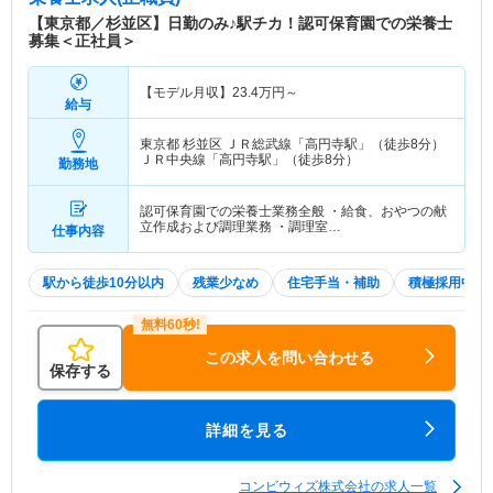
特色
【グループ会社としての安心感】 親会社の「コン
【東京都／杉並区】日勤のみ♪駅チカ！認可保育園での栄養士
ビ株式会社」は、ベビー用品／乳幼児玩具などの開
募集＜正社員＞
発・製造・販売輸出を中心に行っている、歴史ある
企業（1957年設立）です。グループ全体の職員数
【モデル月収】
23.4
万円～
は2,000人を超えています。 【保育事業への取り組
給与
み】 同社のコンビプラザ保育園は「育児家庭の外
出支援」という企業理念をふまえた、児童福祉法に
東京都 杉並区
ＪＲ総武線「高円寺駅」（徒歩8分）
ＪＲ中央線「高円寺駅」（徒歩8分）
基づき乳幼児の保育を行う児童福祉施設です。 家
勤務地
庭的で落ち着いた環境を提供することにより、子ど
もの心身共に健やかな成長を促し、各家庭の様々な
認可保育園での栄養士業務全般 ・給食、おやつの献
ニーズに合わせたフレキシブルな対応で育児を支援
立作成および調理業務 ・調理室…
仕事内容
しています。 一時保育事業を通じて育児家庭の外
出支援をし、保育に関する相談に応じ助言を行い、
駅から徒歩10分以内
残業少なめ
住宅手当・補助
積極採用中
地域のコミュニティーの場としての子育て支援が同
社の保育事業です。
この求人を問い合わせる
保存する
詳細を見る
コンビウィズ株式会社の求人一覧