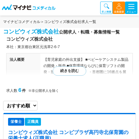
マイナビコメディカル
コンビウィズ株式会社求人一覧
コンビウィズ株式会社
公開求人・転職・募集情報一覧
コンビウィズ株式会社
本社：東京都台東区元浅草2-6-7
法人概要
【育児家庭の外出支援】 ■ベビーケアシステム製品
の開発・販売 ■保育環境ならびに保育ソフトの開
発・販売 ■保育園の運営 ・首都圏に16拠点を展
開 ■ベビーシッターサービス事業 ・在宅シッター
・同行シッター ・宅外シッター ・産褥シッ
6
求人数
件
ター ・病時シッター ・家事代行 ・ホテル内
※非公開求人を除く
シッター ・送迎シッター ■託児施設の企画・提案
および託児施設の運営 ・託児ルームサービス
・イベント託児サービス 【関連施設】 本社／東
京営業所（東京都台東区元浅草2丁目6番7号） 大阪
栄養士
正職員
営業所（大阪府大阪市中央区本町2-4-16 オフィス
サポート内本町9F）
コンビウィズ株式会社 コンビプラザ高円寺北保育園
の
栄養士求人(正職員)