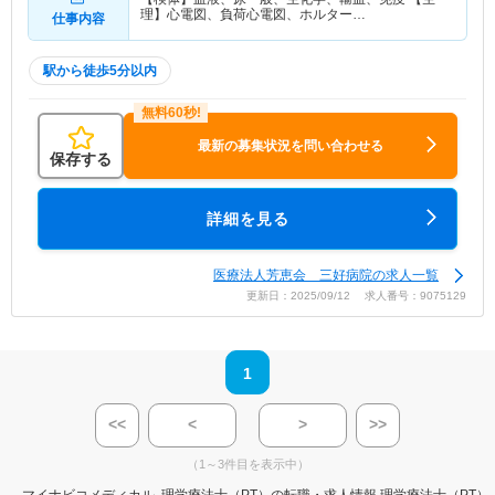
理】心電図、負荷心電図、ホルター…
仕事内容
駅から徒歩5分以内
最新の募集状況を問い合わせる
保存する
詳細を見る
医療法人芳恵会 三好病院の求人一覧
更新日：2025/09/12 求人番号：9075129
1
<<
<
>
>>
（1～3件目を表示中）
マイナビコメディカル
理学療法士（PT）の転職・求人情報
理学療法士（PT）