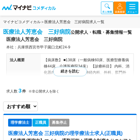
マイナビコメディカル
医療法人芳恵会 三好病院求人一覧
医療法人芳恵会 三好病院
公開求人・転職・募集情報一覧
医療法人芳恵会 三好病院
本社：兵庫県西宮市甲子園口北町24-9
法人概要
【病床数】 ■138床（一般病棟60床、医療型療養病
棟44床、介護医療院34床） 【診療科目】 内科、消
化器内科、循環器内科、神経内科、外科、肛門外
科、整形外科、脊椎専門外科、リハビリテーション
科、麻酔科、ペインクリニック内科・外科 【看護
3
求人数
件
基準】 ◇一般 10：1 ◇医療型療養 20：1 【病
※非公開求人を除く
床数】104床（一般病棟60床・医療型療養病棟44
床）、介護療養型医療施設34床 急性期医療から慢
性期医療・介護と3つの異なる機能を持っておりま
す。 手術は整形外科に特化しています。
理学療法士
正職員
募集停止
病院情報補足
電子カルテ導入済み
医療法人芳恵会 三好病院
の理学療法士求人(正職員)