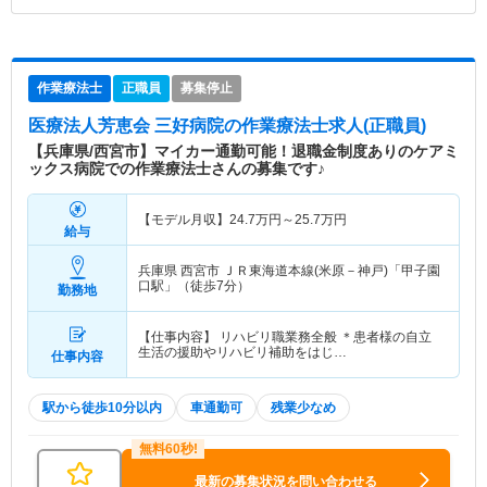
作業療法士
正職員
募集停止
医療法人芳恵会 三好病院
の作業療法士求人(正職員)
【兵庫県/西宮市】マイカー通勤可能！退職金制度ありのケアミ
ックス病院での作業療法士さんの募集です♪
【モデル月収】
24.7
万円～
25.7
万円
給与
兵庫県 西宮市
ＪＲ東海道本線(米原－神戸)「甲子園
口駅」（徒歩7分）
勤務地
【仕事内容】 リハビリ職業務全般 ＊患者様の自立
生活の援助やリハビリ補助をはじ…
仕事内容
駅から徒歩10分以内
車通勤可
残業少なめ
最新の募集状況を問い合わせる