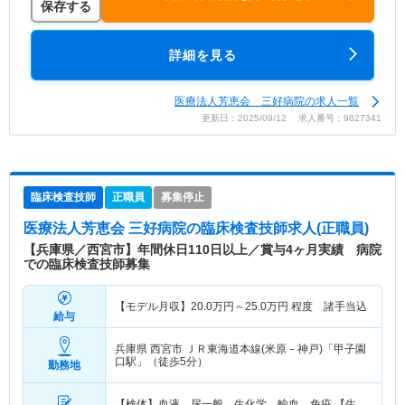
保存する
詳細を見る
医療法人芳恵会 三好病院の求人一覧
更新日：2025/09/12 求人番号：9827341
臨床検査技師
正職員
募集停止
医療法人芳恵会 三好病院
の臨床検査技師求人(正職員)
【兵庫県／西宮市】年間休日110日以上／賞与4ヶ月実績 病院
での臨床検査技師募集
【モデル月収】
20.0
万円～
25.0
万円
程度 諸手当込
給与
兵庫県 西宮市
ＪＲ東海道本線(米原－神戸)「甲子園
口駅」（徒歩5分）
勤務地
【検体】血液、尿一般、生化学、輸血、免疫 【生