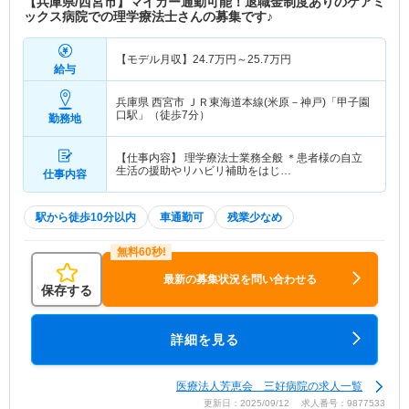
【兵庫県/西宮市】マイカー通勤可能！退職金制度ありのケアミ
特色
医療法人芳恵会三好病院は、昭和29年に兵庫県西
ックス病院での理学療法士さんの募集です♪
宮市で開院し、内科、外科、整形外科など多様な医
療サービスを提供しています。救急医療や手術を含
【モデル月収】
24.7
万円～
25.7
万円
む急性期医療から「看取り」を含む慢性期医療ま
給与
で、さらには併設する介護医療院を通じて、患者の
病状に応じた最適な医療を心がけています。地域社
兵庫県 西宮市
ＪＲ東海道本線(米原－神戸)「甲子園
口駅」（徒歩7分）
会への貢献を重視し、患者の立場に立った医療を実
勤務地
践し、健康増進活動や地域の医療機関との円滑な連
携を強化する体制を整えています。
【仕事内容】 理学療法士業務全般 ＊患者様の自立
生活の援助やリハビリ補助をはじ…
仕事内容
駅から徒歩10分以内
車通勤可
残業少なめ
最新の募集状況を問い合わせる
保存する
詳細を見る
医療法人芳恵会 三好病院の求人一覧
更新日：2025/09/12 求人番号：9877533