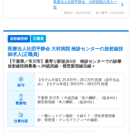
医療法人社団平静会 大村病院の求人一
覧
更新日：2025/01/07 求人番号：10137465
放射線技師
正職員
医療法人社団平静会 大村病院 検診センター
の放射線技
師求人(正職員)
【千葉県／市川市】最寄り駅徒歩3分 検診センターでの診療
放射線技師募集＜JR総武線・都営新宿線沿線＞
【モデル月収】
25.8
万円～
28.1
万円
程度（諸手当込
み） 【モデル年収】
360
万円～
393
万円
程度
給与
千葉県 市川市
ＪＲ総武線「本八幡駅」（徒歩4分）
都営新宿線「本八幡駅」（徒歩4分）
勤務地
・一般レントゲン撮影・Ｘ線ＣＴ・消化管透視撮
影・骨密度・マンモグラフィーの撮影…
仕事内容