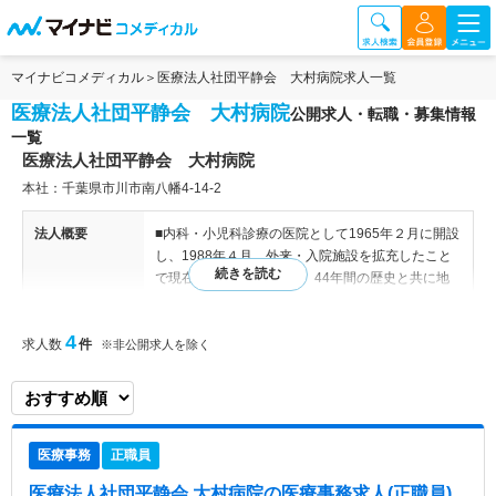
マイナビコメディカル
医療法人社団平静会 大村病院求人一覧
医療法人社団平静会 大村病院
公開求人・転職・募集情報
一覧
医療法人社団平静会 大村病院
本社：千葉県市川市南八幡4-14-2
法人概要
■内科・小児科診療の医院として1965年２月に開設
し、1988年４月、外来・入院施設を拡充したこと
で現在の形となりました。44年間の歴史と共に地
域に根付いた医療を行っています。 ■地域の方々の
健康を守る病院として、小児科外来、通院困難にな
4
求人数
件
った高齢者への訪問診療・訪問介護まで、安心・信
※非公開求人を除く
頼される医療施設を目指しています。５階に健診セ
ンターを併設しています。 【診療科目】 内科 呼
吸器内科 消化器内科 循環器内科 糖尿病内科
健診センター 在宅医療部 【病床数】 75床 【関連
医療事務
正職員
施設】 大村病院健診センター
医療法人社団平静会 大村病院
の医療事務求人(正職員)