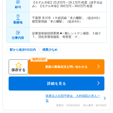
【モデル月収】
25.8
万円～
28.1
万円
程度（諸手当込
み） 【モデル年収】
360
万円～
393
万円
程度
給与
千葉県 市川市
ＪＲ総武線「本八幡駅」（徒歩4分）
都営新宿線「本八幡駅」（徒歩4分）
勤務地
診療放射線技師業務 ■一般レントゲン撮影、Ｘ線Ｃ
Ｔ、消化管透視撮影、骨密度、マ…
仕事内容
駅から徒歩5分以内
残業少なめ
最新の募集状況を問い合わせる
保存する
詳細を見る
医療法人社団平静会 大村病院の求人一
覧
更新日：2026/06/02 求人番号：9072920