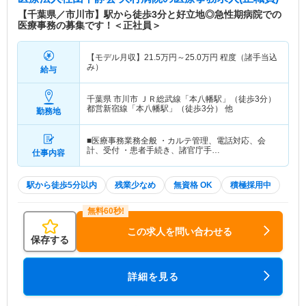
特色
千葉・市川市で50年以上地域に密着した医療を提
【千葉県／市川市】駅から徒歩3分と好立地◎急性期病院での
供している急性期病院です。複数の路線から徒歩5
医療事務の募集です！＜正社員＞
分圏内でアクセスでき、通勤に非常に便利な立地で
す。 健診センターは2007年にリニューアルされ、
【モデル月収】
21.5
万円～
25.0
万円
程度（諸手当込
効率よくスムーズに健診が進むような動線を考えた
み）
給与
つくりとなっております。 日、祝がお休みですの
でプライベートとの両立もしやすい環境です。
千葉県 市川市
ＪＲ総武線「本八幡駅」（徒歩3分）
都営新宿線「本八幡駅」（徒歩3分） 他
勤務地
■医療事務業務全般 ・カルテ管理、電話対応、会
計、受付 ・患者手続き、諸官庁手…
仕事内容
駅から徒歩5分以内
残業少なめ
無資格 OK
積極採用中
この求人を問い合わせる
保存する
詳細を見る