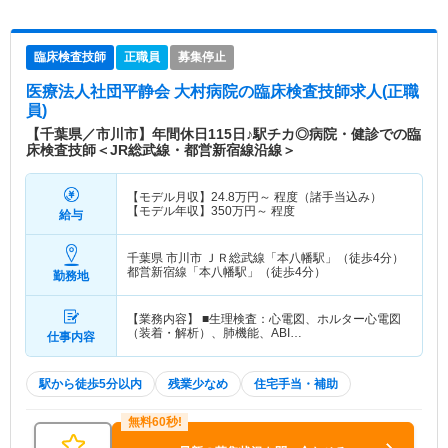
臨床検査技師
正職員
募集停止
医療法人社団平静会 大村病院
の臨床検査技師求人(正職
員)
【千葉県／市川市】年間休日115日♪駅チカ◎病院・健診での臨
床検査技師＜JR総武線・都営新宿線沿線＞
【モデル月収】
24.8
万円～
程度（諸手当込み）
【モデル年収】
350
万円～
程度
給与
千葉県 市川市
ＪＲ総武線「本八幡駅」（徒歩4分）
都営新宿線「本八幡駅」（徒歩4分）
勤務地
【業務内容】 ■生理検査：心電図、ホルター心電図
（装着・解析）、肺機能、ABI…
仕事内容
駅から徒歩5分以内
残業少なめ
住宅手当・補助