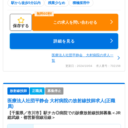
駅から徒歩5分以内
残業少なめ
積極採用中
この求人を問い合わせる
保存する
詳細を見る
医療法人社団平静会 大村病院の求人一
覧
更新日：2024/10/04 求人番号：702158
放射線技師
正職員
募集停止
医療法人社団平静会 大村病院
の放射線技師求人(正職
員)
【千葉県／市川市】駅チカ◎病院での診療放射線技師募集＜JR
総武線・都営新宿線沿線＞