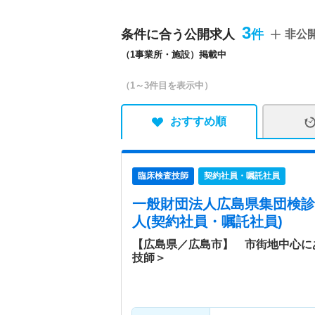
病院情報補足
電子カルテ導入済み
3
条件に合う公開求人
非公
特色
広島県広島市中区を中心に
（1事業所・施設）掲載中
ック等の健康相談、保健栄
（1～3件目を表示中）
おすすめ順
臨床検査技師
契約社員・嘱託社員
一般財団法人広島県集団検診
人(契約社員・嘱託社員)
【広島県／広島市】 市街地中心に
技師＞