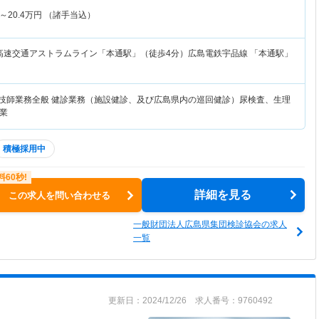
～
20.4
万円
（諸手当込）
高速交通アストラムライン「本通駅」（徒歩4分）広島電鉄宇品線 「本通駅」
査技師業務全般 健診業務（施設健診、及び広島県内の巡回健診）尿検査、生理
業
積極採用中
詳細を見る
この求人を問い合わせる
一般財団法人広島県集団検診協会の求人
一覧
更新日：2024/12/26 求人番号：9760492