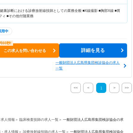
康診断における診療放射線技師としての業務全般 ■X線撮影 ■胸部X線 ■胃
ラフィ ■その他付随業務
採用中
詳細を見る
この求人を問い合わせる
一般財団法人広島県集団検診協会の求人
一覧
<<
<
>
>>
1
・求人情報
臨床検査技師の求人一覧
一般財団法人広島県集団検診協会の求
職・求人情報
診療放射線技師の求人一覧
一般財団法人広島県集団検診協会