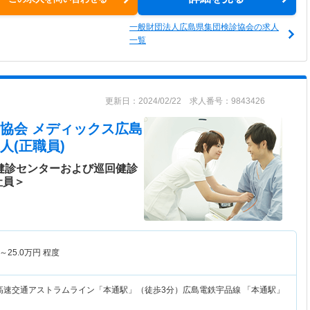
一般財団法人広島県集団検診協会の求人
一覧
更新日：2024/02/22 求人番号：9843426
協会 メディックス広島
人(正職員)
☆健診センターおよび巡回健診
社員＞
～
25.0
万円
程度
高速交通アストラムライン「本通駅」（徒歩3分）広島電鉄宇品線 「本通駅」