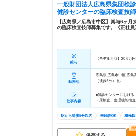
一般財団法人広島県集団検診
健診センター
の臨床検査技師
【広島県／広島市中区】賞与6ヶ月
の臨床検査技師募集です。《正社員
【モデル月収】
20.6
万円
給与
広島県 広島市中区
広島
（徒歩3分） 他
勤務地
■健診センターにおける
・尿検査、生理機能検査
仕事内容
駅から徒歩5分以内
未経験OK
積極採
保存する