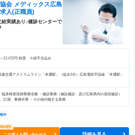
協会 メディックス広島
求人(正職員)
支給実績あり♪健診センターで
》
～
22.0
万円
程度 ※諸手当込み
高速交通アストラムライン「本通駅」（徒歩3分）広島電鉄宇品線 「本通駅」
、臨床検査技師業務全般 ・健診業務（施設健診、及び広島県内の巡回健診）
、計測、事務作業 ・その他付随する業務
用中
詳細を見る
この求人を問い合わせる