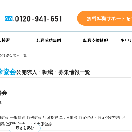
0120-941-651
無料転職サポートを
ド
求人検索
転職成功事例
転職支
検診協会求人一覧
診協会
公開求人・転職・募集情報一覧
協会
号
健診 一般健診 特殊健診 行政指導による健診 特定健診・特定保健指導 メ
業務 巡回検診車による出張健診