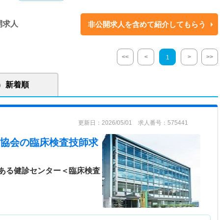
開求人
非公開求人を含めて紹介してもらう
、誰からも愛される健診機関を目指します。定期・特殊健康診断と人間ド
養指導を実施しています。
<<
<
>
>>
1
新着順
更新日：2026/05/01 求人番号：575441
協会
の臨床検査技師求
ある健診センター＜臨床検査