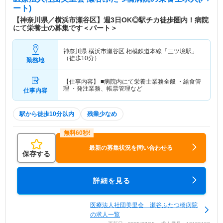
いますので、幅広く医療を提供しています。また、
ート)
福利厚生としては託児所を完備しています。 終末
【神奈川県／横浜市瀬谷区】週3日OK◎駅チカ徒歩圏内！病院
期をむかえられる患者さん、整形外科手術、上部、
にて栄養士の募集です＜パート＞
下部内視鏡検査、MRI、エコー検査等を受けられる
患者さんの看護を通し、看護師として学べる環境に
神奈川県 横浜市瀬谷区
相模鉄道本線「三ツ境駅」
あると言えます。 子育て中の看護スタッフも多
（徒歩10分）
勤務地
く、当院の保育所に預けながら、皆それぞれの決め
られた時間の中で一生懸命に患者さんの看護、介護
【仕事内容】 ■病院内にて栄養士業務全般 ・給食管
に取り組んでくれています。 自己のステップアッ
理 ・発注業務、帳票管理など
仕事内容
プ目指し、仕事をしながら通信課程の看護学校で学
んでいるスタッフもいます。
駅から徒歩10分以内
残業少なめ
最新の募集状況を問い合わせる
保存する
詳細を見る
医療法人社団美里会 瀬谷ふたつ橋病院
の求人一覧