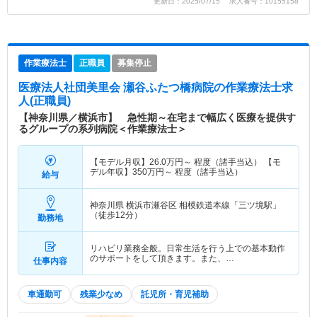
更新日：2025/07/15 求人番号：10155158
作業療法士
正職員
募集停止
医療法人社団美里会 瀬谷ふたつ橋病院
の作業療法士求
人(正職員)
【神奈川県／横浜市】 急性期～在宅まで幅広く医療を提供す
るグループの系列病院＜作業療法士＞
【モデル月収】
26.0
万円～
程度（諸手当込） 【モ
デル年収】
350
万円～
程度（諸手当込）
給与
神奈川県 横浜市瀬谷区
相模鉄道本線「三ツ境駅」
（徒歩12分）
勤務地
リハビリ業務全般。日常生活を行う上での基本動作
のサポートをして頂きます。また、…
仕事内容
車通勤可
残業少なめ
託児所・育児補助