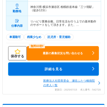
神奈川県 横浜市瀬谷区
相模鉄道本線「三ツ境駅」
（徒歩12分）
勤務地
リハビリ業務全般。日常生活を行う上での基本動作
のサポートをして頂きます。また、…
仕事内容
車通勤可
残業少なめ
託児所・育児補助
最新の募集状況を問い合わせる
保存する
詳細を見る
医療法人社団美里会 瀬谷ふたつ橋病院
の求人一覧
更新日：2025/07/15 求人番号：542720