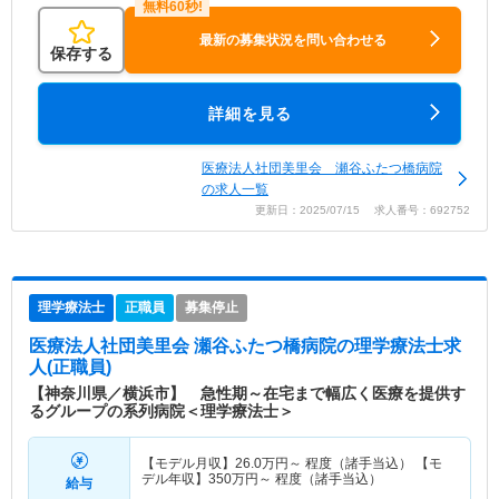
最新の募集状況を問い合わせる
保存する
詳細を見る
医療法人社団美里会 瀬谷ふたつ橋病院
の求人一覧
更新日：2025/07/15 求人番号：692752
理学療法士
正職員
募集停止
医療法人社団美里会 瀬谷ふたつ橋病院
の理学療法士求
人(正職員)
【神奈川県／横浜市】 急性期～在宅まで幅広く医療を提供す
るグループの系列病院＜理学療法士＞
【モデル月収】
26.0
万円～
程度（諸手当込） 【モ
デル年収】
350
万円～
程度（諸手当込）
給与