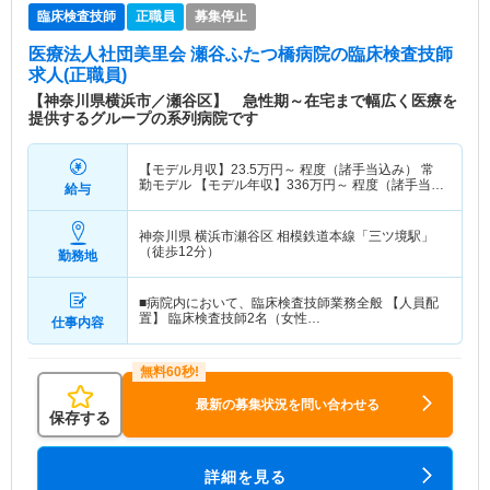
臨床検査技師
正職員
募集停止
医療法人社団美里会 瀬谷ふたつ橋病院
の臨床検査技師
求人(正職員)
【神奈川県横浜市／瀬谷区】 急性期～在宅まで幅広く医療を
提供するグループの系列病院です
【モデル月収】
23.5
万円～
程度（諸手当込み） 常
勤モデル 【モデル年収】
336
万円～
程度（諸手当込
給与
み）
神奈川県 横浜市瀬谷区
相模鉄道本線「三ツ境駅」
（徒歩12分）
勤務地
■病院内において、臨床検査技師業務全般 【人員配
置】 臨床検査技師2名（女性…
仕事内容
最新の募集状況を問い合わせる
保存する
詳細を見る