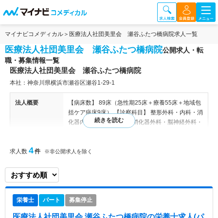
マイナビコメディカル
医療法人社団美里会 瀬谷ふたつ橋病院求人一覧
医療法人社団美里会 瀬谷ふたつ橋病院
公開求人・転
職・募集情報一覧
医療法人社団美里会 瀬谷ふたつ橋病院
本社：神奈川県横浜市瀬谷区瀬谷1-29-1
法人概要
【病床数】 89床（急性期25床＋療養55床＋地域包
括ケア病床9床） 【診察科目】 整形外科・内科・消
化器内科・糖尿病内科・消化器外科・脳神経外科・
循環器外科・リハビリテーション科・肛門科・放射
線科 整形外科・内科・消化器内科・糖尿病内科・
4
求人数
件
消化器外科・脳神経外科・循環器外科・リハビリテ
※非公開求人を除く
ーション科・肛門科・放射線科
病院情報補足
電子カルテ導入済み
栄養士
パート
募集停止
特色
神奈川県横浜市瀬谷区に位置するケアミックス病院
です。グループで介護老人保健施設なども運営して
医療法人社団美里会 瀬谷ふたつ橋病院
の栄養士求人(パ