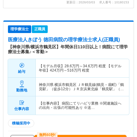
更新日：2026/03/03 求人番号：10180153
理学療法士
正職員
医療法人きぼう 徳田病院
の理学療法士求人(正職員)
【神奈川県/横浜市鶴見区】年間休日110日以上！病院にて理学
療法士募集♪＜常勤＞
【モデル月収】
28.6
万円～
34.6
万円
程度 【モデル
年収】
424
万円～
516
万円
程度
給与
神奈川県 横浜市鶴見区
ＪＲ鶴見線(鶴見－扇町)「鶴
見駅」（徒歩12分）ＪＲ京浜東北線「鶴見駅」（徒
勤務地
歩12分）
【仕事内容】 病院にてリハビリ業務 ※関連施設へ
の出向・出張の可能性あり ※送…
仕事内容
積極採用中