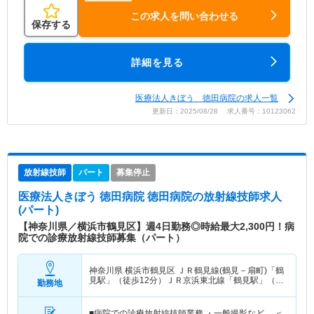
この求人を問い合わせる
保存する
詳細を見る
医療法人きぼう 徳田病院の求人一覧
更新日：2025/08/28 求人番号：10123062
放射線技師
パート
募集停止
医療法人きぼう 徳田病院 徳田病院
の放射線技師求人
(パート)
【神奈川県／横浜市鶴見区】週4日勤務◎時給最大2,300円！病
院での診療放射線技師募集（パート）
神奈川県 横浜市鶴見区
ＪＲ鶴見線(鶴見－扇町)「鶴
見駅」（徒歩12分）ＪＲ京浜東北線「鶴見駅」（徒
勤務地
歩12分）
■病院での診療放射線技師業務 ・一般撮影など ＜