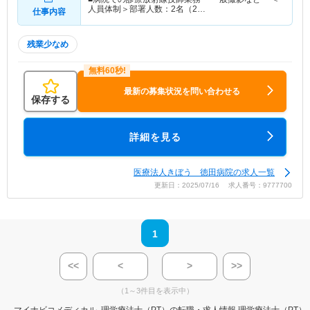
人員体制＞部署人数：2名（2…
仕事内容
残業少なめ
最新の募集状況を問い合わせる
保存する
詳細を見る
医療法人きぼう 徳田病院の求人一覧
更新日：2025/07/16 求人番号：9777700
1
<<
<
>
>>
（1～3件目を表示中）
マイナビコメディカル
理学療法士（PT）の転職・求人情報
理学療法士（PT）