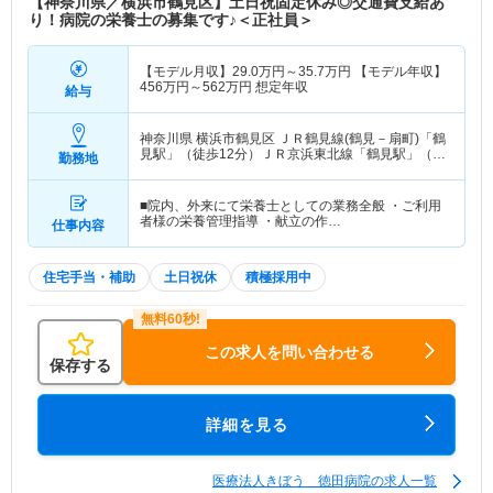
【神奈川県／横浜市鶴見区】土日祝固定休み◎交通費支給あ
り！病院の栄養士の募集です♪＜正社員＞
【モデル月収】
29.0
万円～
35.7
万円
【モデル年収】
456
万円～
562
万円
想定年収
給与
神奈川県 横浜市鶴見区
ＪＲ鶴見線(鶴見－扇町)「鶴
見駅」（徒歩12分）ＪＲ京浜東北線「鶴見駅」（徒
勤務地
歩12分）
■院内、外来にて栄養士としての業務全般 ・ご利用
者様の栄養管理指導 ・献立の作…
仕事内容
住宅手当・補助
土日祝休
積極採用中
この求人を問い合わせる
保存する
詳細を見る
医療法人きぼう 徳田病院の求人一覧