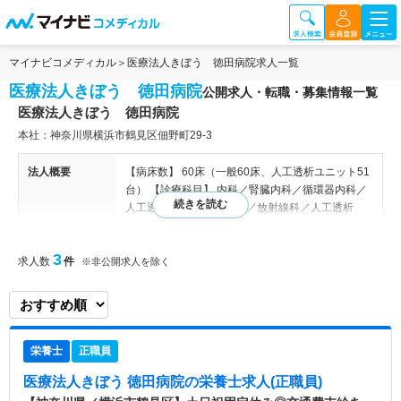
マイナビコメディカル
医療法人きぼう 徳田病院求人一覧
医療法人きぼう 徳田病院
公開求人・転職・募集情報一覧
医療法人きぼう 徳田病院
本社：神奈川県横浜市鶴見区佃野町29-3
法人概要
【病床数】 60床（一般60床、人工透析ユニット51
台） 【診療科目】 内科／腎臓内科／循環器内科／
人工透析 内科／循環器科／放射線科／人工透析
特色
創設以来、90余年の歴史ある内科専門病院です。
3
求人数
件
※非公開求人を除く
鶴見の変貌と共に三代に亘って「地域の患者さん本
位」の医療を継続しています。 病院設立のモット
ー 「愛と奉仕」の精神を順守し、よりよい地域医
療の為の病院として努力して行くつもりです。
栄養士
正職員
医療法人きぼう 徳田病院
の栄養士求人(正職員)