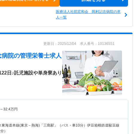
医療法人社団宏和会 岡村記念病院の求
人一覧
更新日：2025/12/04 求人番号：10136551
念病院
の管理栄養士求人
22日♪託児施設や単身寮あり
～
32.4
万円
Ｒ東海道本線(東京－熱海)「三島駅」（バス・車10分）伊豆箱根鉄道駿豆線
0分）