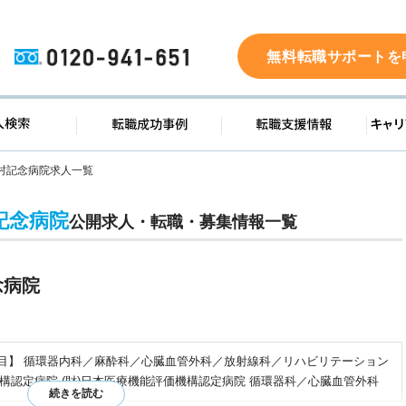
0120-941-651
無料転職サポートを
ド
求人検索
転職成功事例
転職支
村記念病院求人一覧
記念病院
公開求人・転職・募集情報一覧
念病院
療科目】 循環器内科／麻酔科／心臓血管外科／放射線科／リハビリテーション
機構認定病院 (財)日本医療機能評価機構認定病院 循環器科／心臓血管外科