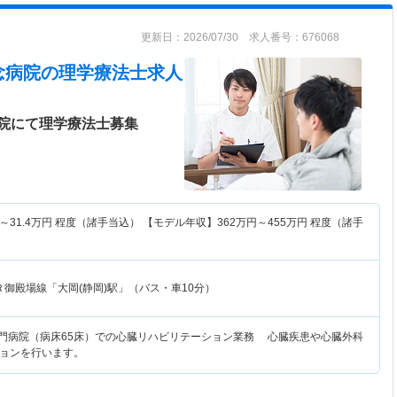
更新日：2026/07/30 求人番号：676068
念病院
の理学療法士求人
院にて理学療法士募集
～
31.4
万円
程度（諸手当込） 【モデル年収】
362
万円～
455
万円
程度（諸手
Ｒ御殿場線「大岡(静岡)駅」（バス・車10分）
専門病院（病床65床）での心臓リハビリテーション業務 心臓疾患や心臓外科
ョンを行います。