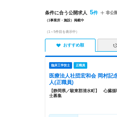
病院情報補足
電子カルテ導入済み
5
条件に合う公開求人
非公
特色
静岡県東部地区の循環器治
（1事業所・施設）掲載中
院で行う循環器治療の心臓
は、決して簡単な手技では
（1～5件目を表示中）
えで、治療を実施していま
が重要なため、相談室の増
きるようになっています。
おすすめ順
臨床工学技士
正職員
医療法人社団宏和会 岡村記
人(正職員)
【静岡県／駿東郡清水町】 心臓循
士募集