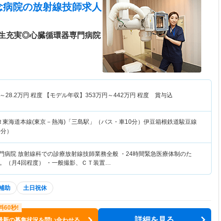
念病院
の放射線技師求人
生充実◎心臓循環器専門病院
～
28.2
万円
程度 【モデル年収】
353
万円～
442
万円
程度 賞与込
Ｒ東海道本線(東京－熱海)「三島駅」（バス・車10分）伊豆箱根鉄道駿豆線
0分）
専門病院 放射線科での診療放射線技師業務全般 ・24時間緊急医療体制のた
。（月4回程度） ・一般撮影、ＣＴ装置…
補助
土日祝休
詳細を見る
最新の募集状況を問い合わせる