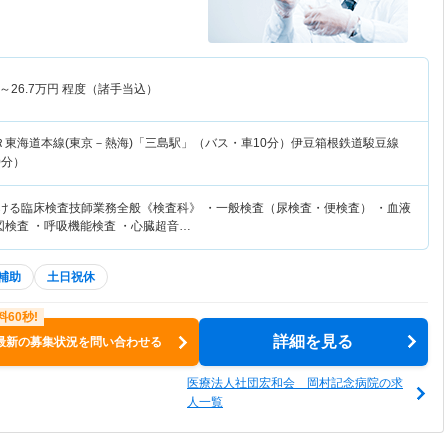
～
26.7
万円
程度（諸手当込）
Ｒ東海道本線(東京－熱海)「三島駅」（バス・車10分）伊豆箱根鉄道駿豆線
0分）
おける臨床検査技師業務全般《検査科》 ・一般検査（尿検査・便検査） ・血液
図検査 ・呼吸機能検査 ・心臓超音…
補助
土日祝休
詳細を見る
最新の募集状況を問い合わせる
医療法人社団宏和会 岡村記念病院の求
人一覧