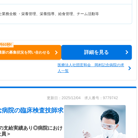
士業務全般 ・栄養管理、栄養指導、給食管理、チーム活動等
詳細を見る
最新の募集状況を問い合わせる
医療法人社団宏和会 岡村記念病院の求
人一覧
更新日：2025/12/04 求人番号：9779742
念病院
の臨床検査技師求
分の支給実績あり◎病院におけ
社員＞