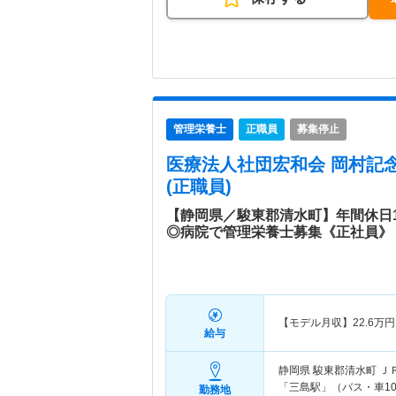
管理栄養士
正職員
募集停止
医療法人社団宏和会 岡村記
(正職員)
【静岡県／駿東郡清水町】年間休日1
◎病院で管理栄養士募集《正社員》
【モデル月収】
22.6
万円
給与
静岡県 駿東郡清水町
Ｊ
「三島駅」（バス・車1
勤務地