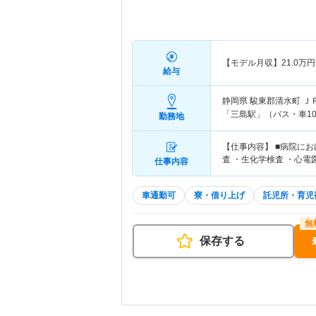
【モデル月収】
21.0
万円
給与
静岡県 駿東郡清水町
Ｊ
「三島駅」（バス・車1
勤務地
【仕事内容】 ■病院に
査 ・生化学検査 ・心電
仕事内容
車通勤可
寮・借り上げ
託児所・育児
保存する