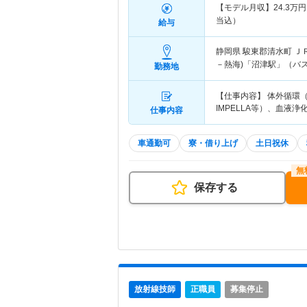
【モデル月収】
24.3
万円
当込）
給与
静岡県 駿東郡清水町
Ｊ
－熱海)「沼津駅」（バス
勤務地
【仕事内容】 体外循環（
IMPELLA等）、血液浄
仕事内容
車通勤可
寮・借り上げ
土日祝休
保存する
放射線技師
正職員
募集停止