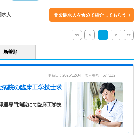
開求人
非公開求人を含めて紹介してもらう
療の中核となる、心臓外科と循環器内科からなる循環器専門病院です。 同
手術、冠動脈インターベンション治療、不整脈アブレーション治療など
なく、それなりのリスクを伴うものですから、十分な「説明と同意」のう
<<
<
>
>>
1
す。 「説明と同意」を実践するにあたり、患者様とのコミュニケーション
設や外来診察室の個室化を図り、ゆっくりと余裕を持って相談や説明がで
新着順
更新日：2025/12/04 求人番号：577112
念病院
の臨床工学技士求
環器専門病院にて臨床工学技