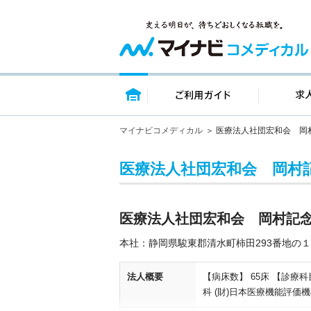
トップページ
ご利用ガイ
マイナビコメディカル
医療法人社団宏和会 岡
医療法人社団宏和会 岡村
医療法人社団宏和会 岡村記
本社：静岡県駿東郡清水町柿田293番地の１
法人概要
【病床数】 65床 【診
科 (財)日本医療機能評価