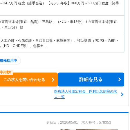
～
34.7
万円
程度（諸手当込） 【モデル年収】
360
万円～
500
万円
程度（諸手
Ｒ東海道本線(東京－熱海)「三島駅」（バス・車18分）ＪＲ東海道本線(東京
・車17分） 他
人工心肺・心筋保護・自己血回収・麻酔器等）、補助循環（PCPS・IABP・
化（HD・CHDF等）、心臓カ…
積極採用中
詳細を見る
この求人を問い合わせる
医療法人社団宏和会 岡村記念病院の求
人一覧
更新日：2026/05/01 求人番号：578353