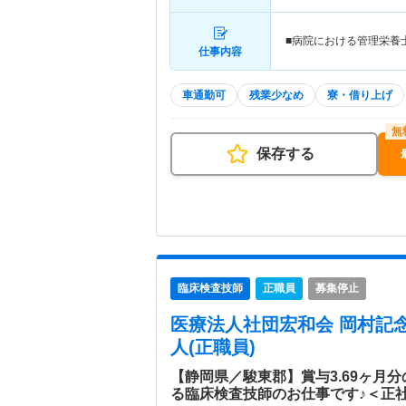
■病院における管理栄養
仕事内容
車通勤可
残業少なめ
寮・借り上げ
保存する
臨床検査技師
正職員
募集停止
医療法人社団宏和会 岡村記
人(正職員)
【静岡県／駿東郡】賞与3.69ヶ月
る臨床検査技師のお仕事です♪＜正