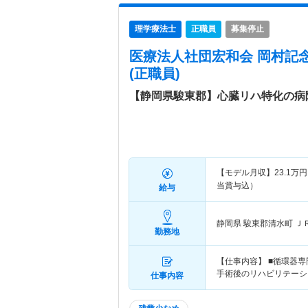
理学療法士
正職員
募集停止
医療法人社団宏和会 岡村記
(正職員)
【静岡県駿東郡】心臓リハ特化の病
【モデル月収】
23.1
万円
当賞与込）
給与
静岡県 駿東郡清水町
Ｊ
勤務地
【仕事内容】 ■循環器
手術後のリハビリテーシ
仕事内容