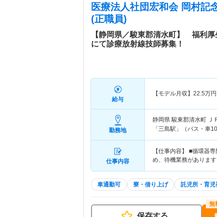
医療法人社団宏和会 岡村記
(正職員)
【静岡県／駿東郡清水町】 福利厚
にて診療放射線技師募集！
【モデル月収】
22.5
万円
給与
静岡県 駿東郡清水町
Ｊ
「三島駅」（バス・車1
勤務地
【仕事内容】 ■循環器
め、待機業務があります
仕事内容
車通勤可
寮・借り上げ
託児所・育児
保存する