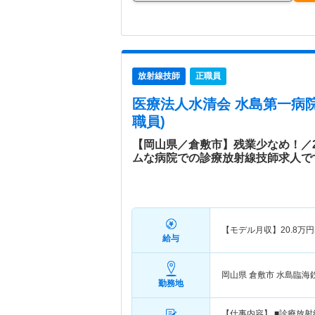
放射線技師
正職員
医療法人水清会 水島第一病
職員)
【岡山県／倉敷市】残業少なめ！／
ムな病院での診療放射線技師求人で
【モデル月収】
20.8
万円
給与
岡山県 倉敷市
水島臨海鉄
勤務地
【仕事内容】 ■診療放