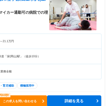
、マイカー通勤可の病院での理
～
21.1
万円
道「栄(岡山)駅」（徒歩10分）
士業務全般
・育児補助
積極採用中
詳細を見る
この求人を問い合わせる