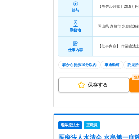
【モデル月収】
20.8
万円
給与
岡山県 倉敷市
水島臨海鉄
勤務地
【仕事内容】 作業療法
仕事内容
駅から徒歩10分以内
車通勤可
託児所
保存する
理学療法士
正職員
医療法人水清会 水島第一病