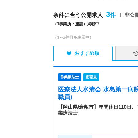
プランセンター
3
条件に合う公開求人
非公
特色
1962年に岡山県倉敷市に
（1事業所・施設）掲載中
を支えている病院です。 
す。 〈理念〉 信頼され
（1～3件目を表示中）
おすすめ順
作業療法士
正職員
医療法人水清会 水島第一病
職員)
【岡山県/倉敷市】年間休日110日
業療法士