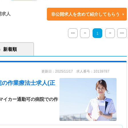
開求人
非公開求人を含めて紹介してもらう
開設され、開設時36床からスタートし、現在は199床の病床を持ち地域医療
急性期から慢性期、そして介護までの一貫した医療を提供している病院で
、親しまれる病院に
<<
<
>
>>
1
新着順
更新日：2025/11/17 求人番号：10139787
院
の作業療法士求人(正
、マイカー通勤可の病院での作