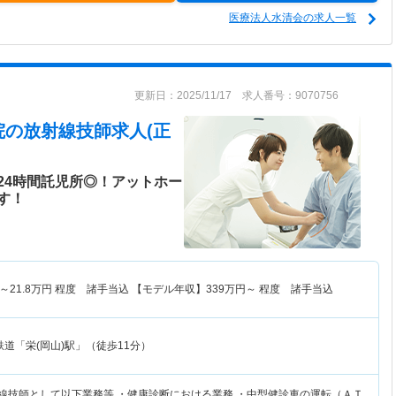
医療法人水清会の求人一覧
更新日：2025/11/17 求人番号：9070756
院
の放射線技師求人(正
24時間託児所◎！アットホー
す！
～
21.8
万円
程度 諸手当込 【モデル年収】
339
万円～
程度 諸手当込
道「栄(岡山)駅」（徒歩11分）
射線技師として以下業務等 ・健康診断における業務 ・中型健診車の運転（ＡＴ