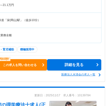
～
21.1
万円
道「栄(岡山)駅」（徒歩10分）
士業務全般
・育児補助
積極採用中
詳細を見る
この求人を問い合わせる
医療法人水清会の求人一覧
更新日：2025/11/17 求人番号：10139784
院
の理学療法士求人(正