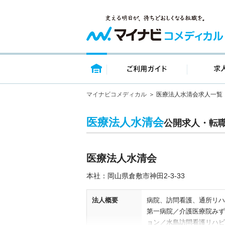
トップページ
ご利用ガイ
マイナビコメディカル
医療法人水清会求人一覧
医療法人水清会
公開求人・転
医療法人水清会
本社：岡山県倉敷市神田2‐3‐33
法人概要
病院、訪問看護、通所リハ
第一病院／介護医療院みず
ョン／水島訪問看護リハビ