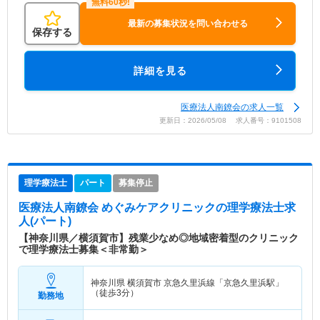
最新の募集状況を問い合わせる
保存する
詳細を見る
医療法人南鐐会の求人一覧
更新日：2026/05/08 求人番号：9101508
理学療法士
パート
募集停止
医療法人南鐐会 めぐみケアクリニック
の理学療法士求
人(パート)
【神奈川県／横須賀市】残業少なめ◎地域密着型のクリニック
で理学療法士募集＜非常勤＞
神奈川県 横須賀市
京急久里浜線「京急久里浜駅」
（徒歩3分）
勤務地