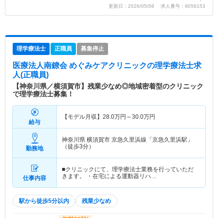
更新日：2026/05/08 求人番号：9056153
理学療法士
正職員
募集停止
医療法人南鐐会 めぐみケアクリニック
の理学療法士求
人(正職員)
【神奈川県／横須賀市】残業少なめ◎地域密着型のクリニック
で理学療法士募集！
【モデル月収】
28.0
万円～
30.0
万円
給与
神奈川県 横須賀市
京急久里浜線「京急久里浜駅」
（徒歩3分）
勤務地
■クリニックにて、理学療法士業務を行っていただ
きます。 ・在宅による運動器リハ…
仕事内容
駅から徒歩5分以内
残業少なめ