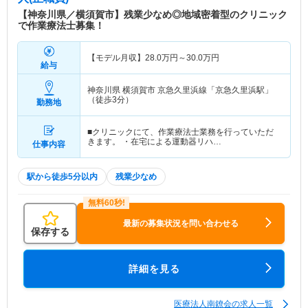
【神奈川県／横須賀市】残業少なめ◎地域密着型のクリニック
で作業療法士募集！
【モデル月収】
28.0
万円～
30.0
万円
給与
神奈川県 横須賀市
京急久里浜線「京急久里浜駅」
（徒歩3分）
勤務地
■クリニックにて、作業療法士業務を行っていただ
きます。 ・在宅による運動器リハ…
仕事内容
駅から徒歩5分以内
残業少なめ
最新の募集状況を問い合わせる
保存する
詳細を見る
医療法人南鐐会の求人一覧