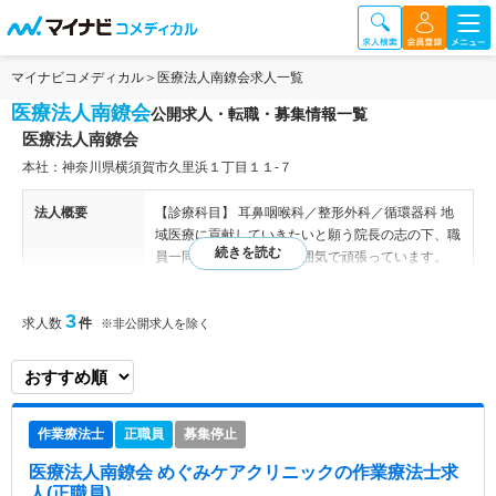
マイナビコメディカル
医療法人南鐐会求人一覧
医療法人南鐐会
公開求人・転職・募集情報一覧
医療法人南鐐会
本社：神奈川県横須賀市久里浜１丁目１１-７
法人概要
【診療科目】 耳鼻咽喉科／整形外科／循環器科 地
域医療に貢献していきたいと願う院長の志の下、職
員一同家庭的な明るい雰囲気で頑張っています。
【耳鼻咽喉科／整形外科／循環器科】
3
求人数
件
※非公開求人を除く
特色
神奈川県横須賀市に位置する位置する整形外科、耳
鼻咽喉科、循環器内科専門のクリニックです。残業
は月5時間程度と少なく、日勤帯の勤務ですので、
ワークライフバランスを重視して働きたい方にオス
スメです。福利厚生の面では、託児所を完備してい
作業療法士
正職員
募集停止
ますので、子育て中の方も安心して働けます。マイ
カー通勤可能で、最寄り駅から徒歩圏内ですので通
医療法人南鐐会 めぐみケアクリニック
の作業療法士求
勤も便利です。
人(正職員)