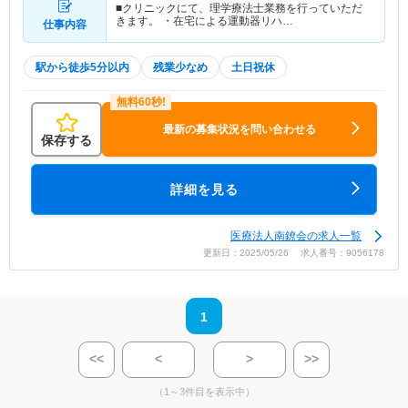
■クリニックにて、理学療法士業務を行っていただ
きます。 ・在宅による運動器リハ…
仕事内容
駅から徒歩5分以内
残業少なめ
土日祝休
最新の募集状況を問い合わせる
保存する
詳細を見る
医療法人南鐐会の求人一覧
更新日：2025/05/26 求人番号：9056178
1
<<
<
>
>>
（1～3件目を表示中）