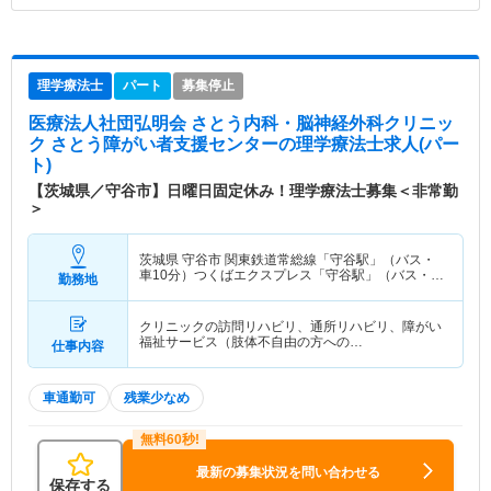
理学療法士
パート
募集停止
医療法人社団弘明会 さとう内科・脳神経外科クリニッ
ク さとう障がい者支援センター
の理学療法士求人(パー
ト)
【茨城県／守谷市】日曜日固定休み！理学療法士募集＜非常勤
＞
茨城県 守谷市
関東鉄道常総線「守谷駅」（バス・
車10分）つくばエクスプレス「守谷駅」（バス・車
勤務地
10分）
クリニックの訪問リハビリ、通所リハビリ、障がい
福祉サービス（肢体不自由の方への…
仕事内容
車通勤可
残業少なめ
最新の募集状況を問い合わせる
保存する