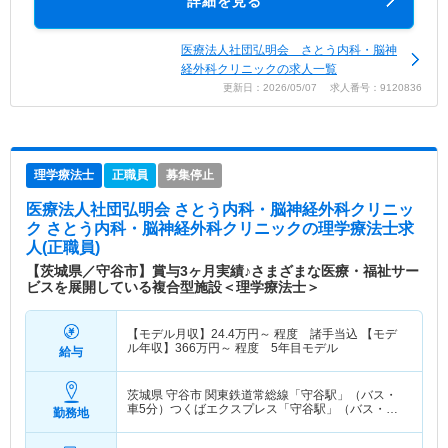
詳細を見る
医療法人社団弘明会 さとう内科・脳神
経外科クリニックの求人一覧
更新日：2026/05/07 求人番号：9120836
理学療法士
正職員
募集停止
医療法人社団弘明会 さとう内科・脳神経外科クリニッ
ク さとう内科・脳神経外科クリニック
の理学療法士求
人(正職員)
【茨城県／守谷市】賞与3ヶ月実績♪さまざまな医療・福祉サー
ビスを展開している複合型施設＜理学療法士＞
【モデル月収】
24.4
万円～
程度 諸手当込 【モデ
ル年収】
366
万円～
程度 5年目モデル
給与
茨城県 守谷市
関東鉄道常総線「守谷駅」（バス・
車5分）つくばエクスプレス「守谷駅」（バス・車5
勤務地
分）