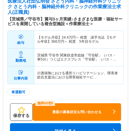
医療法人社団弘明会 さとう内科・脳神経外科クリニッ
ク さとう内科・脳神経外科クリニック
の作業療法士求
人(正職員)
【茨城県／守谷市】賞与3ヶ月実績♪さまざまな医療・福祉サー
ビスを展開している複合型施設＜作業療法士＞
【モデル月収】
24.4
万円～
程度 諸手当込 【モデ
ル年収】
366
万円～
程度 5年目モデル
給与
茨城県 守谷市
関東鉄道常総線「守谷駅」（バス・
車5分）つくばエクスプレス「守谷駅」（バス・車5
勤務地
分）
介護保険における通所リハビリテーション、障害者
総合支援法における障害福祉サービ…
仕事内容
車通勤可
最新の募集状況を問い合わせる
保存する