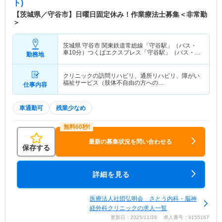
ト)
【茨城県／守谷市】日曜日固定休み！作業療法士募集＜非常勤
＞
茨城県 守谷市
関東鉄道常総線「守谷駅」（バス・
車10分）つくばエクスプレス「守谷駅」（バス・車
勤務地
10分）
クリニックの訪問リハビリ、通所リハビリ、障がい
福祉サービス（肢体不自由の方への…
仕事内容
車通勤可
残業少なめ
最新の募集状況を問い合わせる
保存する
詳細を見る
医療法人社団弘明会 さとう内科・脳神
経外科クリニックの求人一覧
更新日：2025/11/28 求人番号：9155167