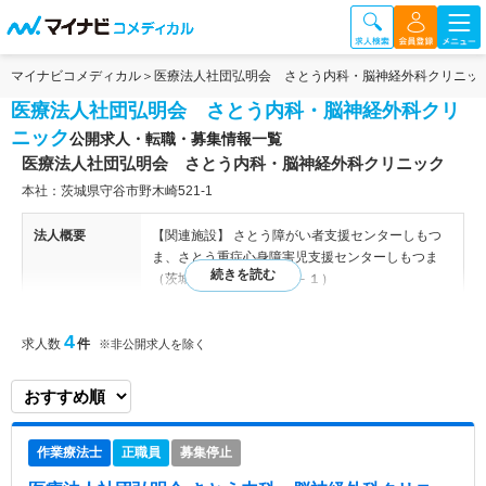
マイナビコメディカル
医療法人社団弘明会 さとう内科・脳神経外科クリニッ
医療法人社団弘明会 さとう内科・脳神経外科クリ
ニック
公開求人・転職・募集情報一覧
医療法人社団弘明会 さとう内科・脳神経外科クリニック
本社：茨城県守谷市野木崎521-1
法人概要
【関連施設】 さとう障がい者支援センターしもつ
ま、さとう重症心身障害児支援センターしもつま
（茨城県下妻市柴１６７－１）
特色
2004年4月に茨城県守谷市に開業しました「医療法
4
求人数
件
※非公開求人を除く
人社団 弘明会」です。当法人の経営理念は「医
療・福祉における生活支援を通じて地域社会へ貢献
し、地域に暮らす人々の人生を豊かで幸せにするこ
と」です。よって、診療所だけではなく、通所リハ
ビリテーション施設や居宅介護支援事業所、更に障
作業療法士
正職員
募集停止
害福祉サービス施設や計画相談事業所も併設してお
ります。