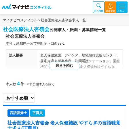
マイナビコメディカル
社会医療法人杏嶺会求人一覧
社会医療法人杏嶺会
公開求人・転職・募集情報一覧
社会医療法人杏嶺会
本社：愛知県一宮市奥町字下口西89-1
法人概要
老人保健施設、デイケア、地域包括支援センター、
居宅介護支援事業所、訪問看護ステーション、医療
機関その他 【関連施設】 老人保健施設やすらぎ、
精神科デイケアセンターつどい、一宮市地域包括支
援センターやすらぎ、介護保険相談センターやすら
4
求人数
件
ぎ、訪問看護ステーションやすらぎ、いまいせ心療
※非公開求人を除く
センター、一宮西病院、尾西記念病院、上林記念病
院
特色
≪法人理念≫ 街と人が明るく健康でいられますよ
言語聴覚士
正職員
うに 急性期病院から福祉施設まで幅広く医療・介
護事業に取り組んでいる法人です。介護事業に関し
社会医療法人杏嶺会 老人保健施設 やすらぎ
の言語聴覚
ては老人保健施設、訪問看護、地域包括支援センタ
士求人(正職員)