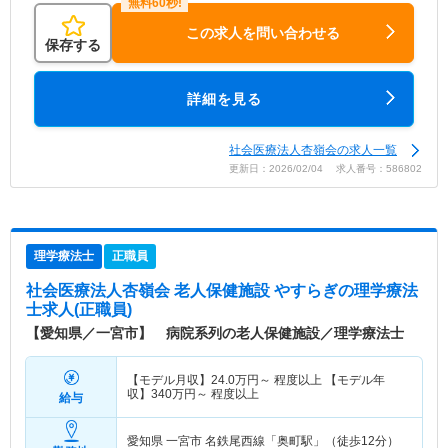
この求人を問い合わせる
保存する
詳細を見る
社会医療法人杏嶺会の求人一覧
更新日：2026/02/04 求人番号：586802
理学療法士
正職員
社会医療法人杏嶺会 老人保健施設 やすらぎ
の理学療法
士求人(正職員)
【愛知県／一宮市】 病院系列の老人保健施設／理学療法士
【モデル月収】
24.0
万円～
程度以上 【モデル年
収】
340
万円～
程度以上
給与
愛知県 一宮市
名鉄尾西線「奥町駅」（徒歩12分）