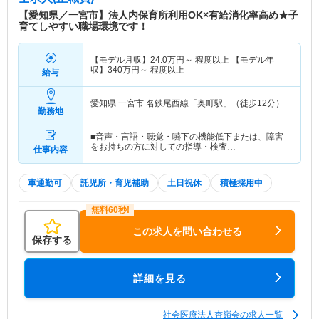
ーで高齢化社会に対応し、より地域に密着した総合
【愛知県／一宮市】法人内保育所利用OK×有給消化率高め★子
的な医療体制の展開を目指しております。
育てしやすい職場環境です！
【モデル月収】
24.0
万円～
程度以上 【モデル年
収】
340
万円～
程度以上
給与
愛知県 一宮市
名鉄尾西線「奥町駅」（徒歩12分）
勤務地
■音声・言語・聴覚・嚥下の機能低下または、障害
をお持ちの方に対しての指導・検査…
仕事内容
車通勤可
託児所・育児補助
土日祝休
積極採用中
この求人を問い合わせる
保存する
詳細を見る
社会医療法人杏嶺会の求人一覧