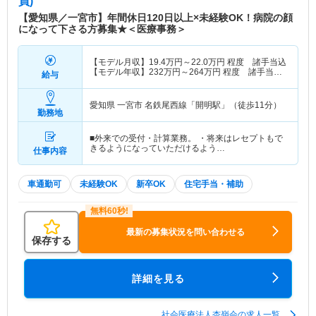
員)
【愛知県／一宮市】年間休日120日以上×未経験OK！病院の顔
になって下さる方募集★＜医療事務＞
【モデル月収】
19.4
万円～
22.0
万円
程度 諸手当込
【モデル年収】
232
万円～
264
万円
程度 諸手当
給与
込・賞与別途支給
愛知県 一宮市
名鉄尾西線「開明駅」（徒歩11分）
勤務地
■外来での受付・計算業務。 ・将来はレセプトもで
きるようになっていただけるよう…
仕事内容
車通勤可
未経験OK
新卒OK
住宅手当・補助
最新の募集状況を問い合わせる
保存する
詳細を見る
社会医療法人杏嶺会の求人一覧