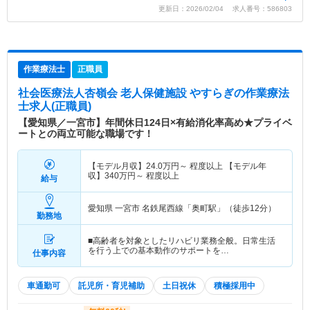
更新日：2026/02/04 求人番号：586803
作業療法士
正職員
社会医療法人杏嶺会 老人保健施設 やすらぎ
の作業療法
士求人(正職員)
【愛知県／一宮市】年間休日124日×有給消化率高め★プライベ
ートとの両立可能な職場です！
【モデル月収】
24.0
万円～
程度以上 【モデル年
収】
340
万円～
程度以上
給与
愛知県 一宮市
名鉄尾西線「奥町駅」（徒歩12分）
勤務地
■高齢者を対象としたリハビリ業務全般。日常生活
を行う上での基本動作のサポートを…
仕事内容
車通勤可
託児所・育児補助
土日祝休
積極採用中