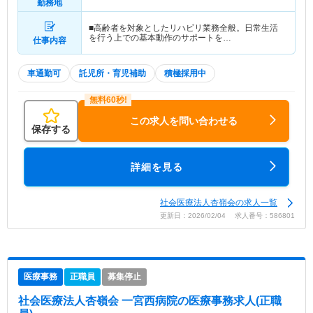
勤務地
■高齢者を対象としたリハビリ業務全般。日常生活
を行う上での基本動作のサポートを…
仕事内容
車通勤可
託児所・育児補助
積極採用中
この求人を問い合わせる
保存する
詳細を見る
社会医療法人杏嶺会の求人一覧
更新日：2026/02/04 求人番号：586801
医療事務
正職員
募集停止
社会医療法人杏嶺会 一宮西病院
の医療事務求人(正職