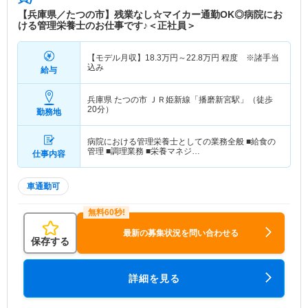
することを目指しています。さらに、介護老人保健
【兵庫県／たつの市】残業なし☆マイカー通勤OK◎病院にお
施設や訪問看護ステーションなどを併設し、高齢化
ける管理栄養士のお仕事です♪＜正社員＞
社会に対応した介護・在宅医療サービスも充実して
いる点が特徴です。
【モデル月収】
18.3
万円～
22.8
万円
程度 ※諸手当
込み
給与
兵庫県 たつの市
ＪＲ姫新線「播磨新宮駅」（徒歩
20分）
勤務地
病院における管理栄養士としての業務全般 ■給食の
管理 ■調理業務 ■栄養マネジ…
仕事内容
車通勤可
最新の募集状況を問い合わせる
保存する
詳細を見る