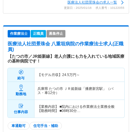
医療法人社団景珠会の求人一覧
更新日：2025/01/16 求人番号：10122055
作業療法士
正職員
募集停止
医療法人社団景珠会 八重垣病院
の作業療法士求人(正職
員)
【たつの市／JR姫新線】老人介護にも力を入れている地域医療
の基幹病院です！
【モデル月収】
24.5
万円～
給与
兵庫県 たつの市
ＪＲ姫新線「播磨新宮駅」（バ
ス・車12分）
勤務地
【業務内容】 ■院内における作業療法士業務全般
【勤務時間】 ■08時30分…
仕事内容
車通勤可
住宅手当・補助