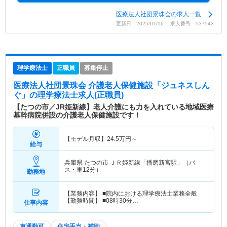
医療法人社団景珠会の求人一覧
更新日：2025/01/16 求人番号：537543
理学療法士
正職員
募集停止
医療法人社団景珠会 介護老人保健施設「ジュネスしん
ぐ」
の理学療法士求人(正職員)
【たつの市／JR姫新線】老人介護にも力を入れている地域医療
基幹病院併設の介護老人保健施設です！
【モデル月収】
24.5
万円～
給与
兵庫県 たつの市
ＪＲ姫新線「播磨新宮駅」（バ
ス・車12分）
勤務地
【業務内容】 ■院内における理学療法士業務全般
【勤務時間】 ■08時30分…
仕事内容
車通勤可
住宅手当・補助