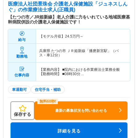
医療法人社団景珠会 介護老人保健施設「ジュネスしん
ぐ」
の作業療法士求人(正職員)
【たつの市／JR姫新線】老人介護に力をいれている地域医療基
幹病院併設の介護老人保健施設です！
【モデル月収】
24.5
万円～
給与
兵庫県 たつの市
ＪＲ姫新線「播磨新宮駅」（バ
ス・車12分）
勤務地
【業務内容】 ■院内における作業療法士業務全般
【勤務時間】 ■08時30分…
仕事内容
車通勤可
住宅手当・補助
最新の募集状況を問い合わせる
保存する
詳細を見る