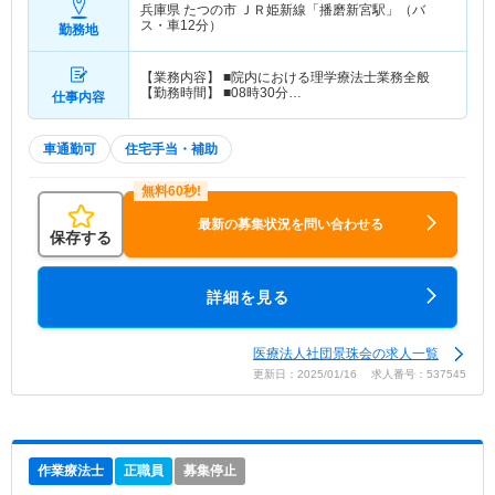
兵庫県 たつの市
ＪＲ姫新線「播磨新宮駅」（バ
ス・車12分）
勤務地
【業務内容】 ■院内における理学療法士業務全般
【勤務時間】 ■08時30分…
仕事内容
車通勤可
住宅手当・補助
最新の募集状況を問い合わせる
保存する
詳細を見る
医療法人社団景珠会の求人一覧
更新日：2025/01/16 求人番号：537545
作業療法士
正職員
募集停止