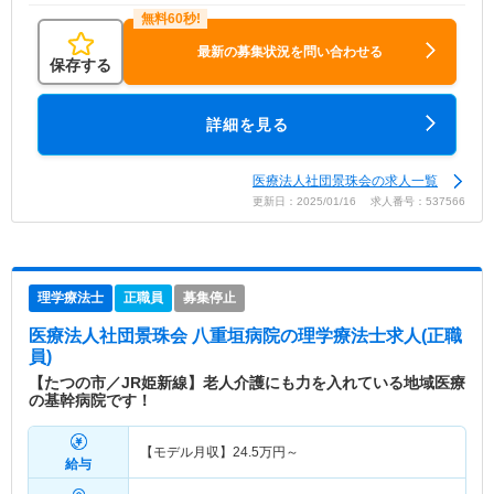
最新の募集状況を問い合わせる
保存する
詳細を見る
医療法人社団景珠会の求人一覧
更新日：2025/01/16 求人番号：537566
理学療法士
正職員
募集停止
医療法人社団景珠会 八重垣病院
の理学療法士求人(正職
員)
【たつの市／JR姫新線】老人介護にも力を入れている地域医療
の基幹病院です！
【モデル月収】
24.5
万円～
給与