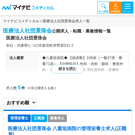
マイナビコメディカル
医療法人社団景珠会求人一覧
医療法人社団景珠会
公開求人・転職・募集情報一覧
医療法人社団景珠会
本社：兵庫県たつの市新宮町井野原531-2
法人概要
◆八重垣病院◆ 【病床数】108床（一般37床・療
養71床） 【診療科目】外科・内科・眼科・整形外
科・リハビリテーション科 消化器外科・皮膚科・
放射線科・麻酔科 ◆通所リハビリテーション◆
【利用定員】30名 【地域】たつの市・宍粟市・姫
5
求人数
件
路市・佐用町 ◆介護老人保健施設ジュネスしんぐ
※非公開求人を除く
◆ 【室数・居室】1人部屋5室/2人部屋1室/3人部屋
2室/4人部屋18室 ◆新宮訪問看護ステーション◆
【地域】たつの市・宍粟市山崎町・佐用町
管理栄養士
正職員
募集停止
特色
兵庫県の地域医療を支える基幹病院として事業を展
開している法人です。病院では、高度な医療技術と
医療法人社団景珠会 八重垣病院
の管理栄養士求人(正職
充実した医療設備を活用して地域住民の健康に寄与
員)