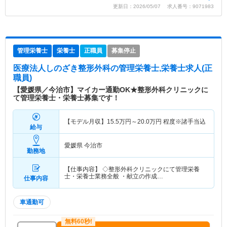
更新日：2026/05/07 求人番号：9071983
管理栄養士
栄養士
正職員
募集停止
医療法人しのざき整形外科
の管理栄養士,栄養士求人(正
職員)
【愛媛県／今治市】マイカー通勤OK★整形外科クリニックに
て管理栄養士・栄養士募集です！
【モデル月収】
15.5
万円～
20.0
万円
程度※諸手当込
給与
愛媛県 今治市
勤務地
【仕事内容】 ◇整形外科クリニックにて管理栄養
士・栄養士業務全般 ・献立の作成…
仕事内容
車通勤可