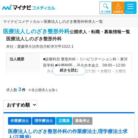
マイナビコメディカル
医療法人しのざき整形外科求人一覧
医療法人しのざき整形外科
公開求人・転職・募集情報一覧
医療法人しのざき整形外科
本社：愛媛県今治市伯方町伊方甲1022-1
法人概要
■診療科目 整形外科・リハビリテーション科・東洋
医学科 ■診療時間 月火水木金土 09:00～12:00
月火水金 14:00～17:30 ＊木曜日・土曜日
13:00まで 【内科診察日】火曜日の午前 土曜日13
時まで ■休診日 日曜日・祝日 【関連施設】 なし
3
求人数
件
※非公開求人を除く
病院情報補足
電子カルテ導入済み
特色
当院はしまなみ海道沿道の伯方島に立地するクリニ
ックで、入院施設をもち、吸い玉や漢方などの東洋
作業療法士
理学療法士
正職員
募集停止
医学を取り入れた診療と、 理学療法・物理療法に
よるリハビリテーションを軸に、地域の患者様の治
医療法人しのざき整形外科
の作業療法士,理学療法士求
療を行っています。 医院のリハビリテーション室
人(正職員)