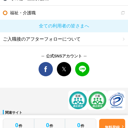
福祉・介護職
全ての利用者の皆さまへ
ご入職後のアフターフォローについて
公式SNSアカウント
関連サイト
マイナビDOCTOR
│
マイナビ看護師
│
マイナビ薬剤師
│
マイナビ保育士
簡単1分
0
0
0
件
件
件
運営会社
無料登録
はじめて転職