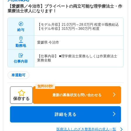
からはしまなみ海道の橋と島々、瀬戸内海を望むこ
【愛媛県／今治市】プライベートの両立可能な理学療法士・作
とができ、患者様には美しい景色を眺めながら治療
業療法士求人になります！
にあたっていただいています。 より多くの患者様
にリハビリテーションを受けていただけるよう、通
【モデル月収】
21.0
万円～
28.0
万円
程度※職務給込
所リハビリテーション、訪問リハビリテーションを
【モデル年収】
315
万円～
360
万円
程度
給与
行っています。 地域包括ケアシステムにおける当
院の役割は「患者様が住み慣れた地域で、自分らし
愛媛県 今治市
い生活を送ることができるよう治療する」ことで
勤務地
す。 漢方やリハビリテーションにより、患者さん
自身に備わっている治癒力を高める診療を行ってい
【仕事内容】 ■理学療法士業務もしくは作業療法士
業務全般
ます。
仕事内容
車通勤可
最新の募集状況を問い合わせる
保存する
詳細を見る
医療法人しのざき整形外科の求人一覧