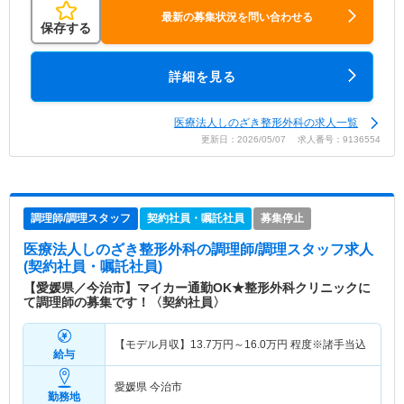
最新の募集状況を問い合わせる
保存する
詳細を見る
医療法人しのざき整形外科の求人一覧
更新日：2026/05/07 求人番号：9136554
調理師/調理スタッフ
契約社員・嘱託社員
募集停止
医療法人しのざき整形外科
の調理師/調理スタッフ求人
(契約社員・嘱託社員)
【愛媛県／今治市】マイカー通勤OK★整形外科クリニックに
て調理師の募集です！〈契約社員〉
【モデル月収】
13.7
万円～
16.0
万円
程度※諸手当込
給与
愛媛県 今治市
勤務地