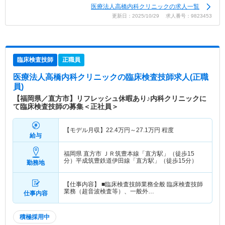
医療法人高橋内科クリニックの求人一覧
更新日：2025/10/29 求人番号：9823453
臨床検査技師
正職員
医療法人高橋内科クリニック
の臨床検査技師求人(正職
員)
【福岡県／直方市】リフレッシュ休暇あり♪内科クリニックに
て臨床検査技師の募集＜正社員＞
【モデル月収】
22.4
万円～
27.1
万円
程度
給与
福岡県 直方市
ＪＲ筑豊本線「直方駅」（徒歩15
分）平成筑豊鉄道伊田線「直方駅」（徒歩15分）
勤務地
【仕事内容】 ■臨床検査技師業務全般 臨床検査技師
業務（超音波検査等）、一般外…
仕事内容
積極採用中