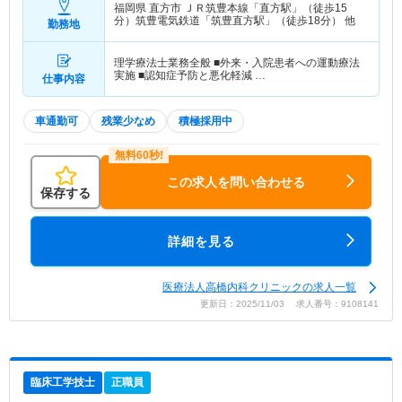
福岡県 直方市
ＪＲ筑豊本線「直方駅」（徒歩15
分）筑豊電気鉄道「筑豊直方駅」（徒歩18分） 他
勤務地
理学療法士業務全般 ■外来・入院患者への運動療法
実施 ■認知症予防と悪化軽減 …
仕事内容
車通勤可
残業少なめ
積極採用中
この求人を問い合わせる
保存する
詳細を見る
医療法人高橋内科クリニックの求人一覧
更新日：2025/11/03 求人番号：9108141
臨床工学技士
正職員