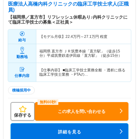
医療法人高橋内科クリニック
の臨床工学技士求人(正職
員)
【福岡県／直方市】リフレッシュ休暇あり♪内科クリニックに
て臨床工学技士の募集＜正社員＞
【モデル月収】
22.4
万円～
27.1
万円
程度
給与
福岡県 直方市
ＪＲ筑豊本線「直方駅」（徒歩15
分）平成筑豊鉄道伊田線「直方駅」（徒歩15分）
勤務地
【仕事内容】 ■臨床工学技士業務全般 ・透析に係る
臨床工学技士業務 ・PTAの…
仕事内容
積極採用中
この求人を問い合わせる
保存する
詳細を見る