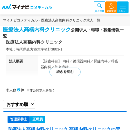
マイナビコメディカル
医療法人高橋内科クリニック求人一覧
医療法人高橋内科クリニック
公開求人・転職・募集情報一
覧
医療法人高橋内科クリニック
本社：福岡県直方市大字頓野3803-1
法人概要
【診療科目】 内科／循環器内科／腎臓内科／呼吸
器内科／外来透析
特色
高橋内科クリニックは透析医療を中心とした幅広い
内科疾患の診療を行っているクリニックです。 特
6
求人数
件
※非公開求人を除く
に透析に力を入れており、患者様の生命予後改善の
ため医師のみでなく看護師、臨床工学技士、臨床検
査技師、栄養士、事務、看護助手等の各職種の専門
性を活かしつつ、協力しながらチーム医療を推進
し、透析のプロフェッショナルを目指しスタッフ一
管理栄養士
正職員
丸となり取り組んでいます。 また一般外来では循
環器内科・腎臓内科・呼吸器内科の診療を行ってお
医療法人高橋内科クリニック 高橋内科クリニック
の管