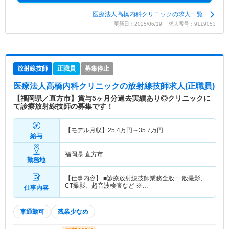
医療法人高橋内科クリニックの求人一覧
更新日：2025/06/19 求人番号：9119053
放射線技師
正職員
募集停止
医療法人高橋内科クリニック
の放射線技師求人(正職員)
【福岡県／直方市】賞与5ヶ月分過去実績あり◎クリニックに
て診療放射線技師の募集です！
【モデル月収】
25.4
万円～
35.7
万円
給与
福岡県 直方市
勤務地
【仕事内容】 ■診療放射線技師業務全般 一般撮影、
CT撮影、超音波検査など ※…
仕事内容
車通勤可
残業少なめ