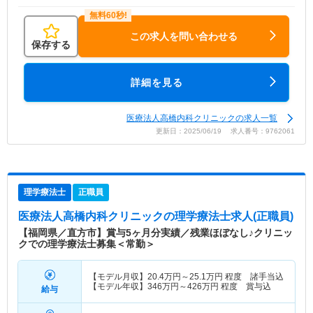
この求人を問い合わせる
保存する
詳細を見る
医療法人高橋内科クリニックの求人一覧
更新日：2025/06/19 求人番号：9762061
理学療法士
正職員
医療法人高橋内科クリニック
の理学療法士求人(正職員)
【福岡県／直方市】賞与5ヶ月分実績／残業ほぼなし♪クリニッ
クでの理学療法士募集＜常勤＞
【モデル月収】
20.4
万円～
25.1
万円
程度 諸手当込
【モデル年収】
346
万円～
426
万円
程度 賞与込
給与