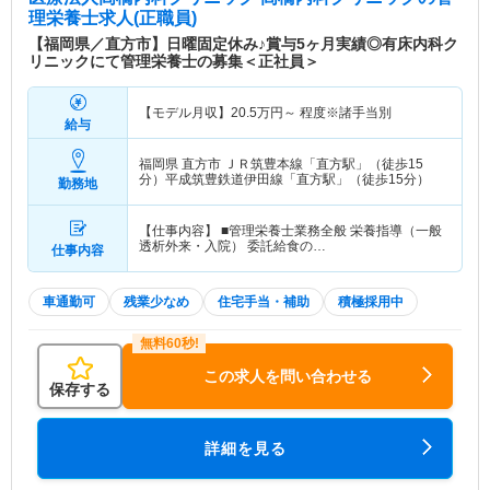
り、患者様を包み込む温かな医療提供を目指し取り
理栄養士求人(正職員)
組んでいます。 【病床数】 ■透析ベッド数：109床
【福岡県／直方市】日曜固定休み♪賞与5ヶ月実績◎有床内科ク
■一般病床数：10床／療養病床数：4床
リニックにて管理栄養士の募集＜正社員＞
【モデル月収】
20.5
万円～
程度※諸手当別
給与
福岡県 直方市
ＪＲ筑豊本線「直方駅」（徒歩15
分）平成筑豊鉄道伊田線「直方駅」（徒歩15分）
勤務地
【仕事内容】 ■管理栄養士業務全般 栄養指導（一般
透析外来・入院） 委託給食の…
仕事内容
車通勤可
残業少なめ
住宅手当・補助
積極採用中
この求人を問い合わせる
保存する
詳細を見る