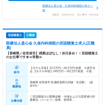
医療法人是心会 久保内科病院の求人一
覧
更新日：2026/01/22 求人番号：9145481
言語聴覚士
正職員
医療法人是心会 久保内科病院
の言語聴覚士求人(正職
員)
【長崎県／佐世保市】残業ほぼなし！休日多め！！言語聴覚士
のお仕事です★≪常勤≫
【モデル月収】
25.5
万円～
28.5
万円
程度 ※諸手当
込 【モデル年収】
349
万円～
391
万円
程度 ※賞与
給与
込
長崎県 佐世保市
松浦鉄道西九州線「左石駅」（徒
歩3分）
勤務地
◇言語聴覚士の業務全般 ・外来および入院患者の作
業療法（リハビリ）指導、管理等…
仕事内容