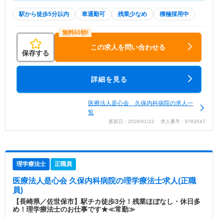
駅から徒歩5分以内
車通勤可
残業少なめ
積極採用中
この求人を問い合わせる
保存する
詳細を見る
医療法人是心会 久保内科病院の求人一
覧
更新日：2026/01/22 求人番号：9783547
理学療法士
正職員
医療法人是心会 久保内科病院
の理学療法士求人(正職
員)
【長崎県／佐世保市】駅チカ徒歩3分！残業ほぼなし・休日多
め！理学療法士のお仕事です★≪常勤≫