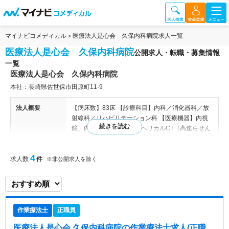
マイナビコメディカル
医療法人是心会 久保内科病院求人一覧
医療法人是心会 久保内科病院
公開求人・転職・募集情報
一覧
医療法人是心会 久保内科病院
本社：長崎県佐世保市田原町11-9
法人概要
【病床数】83床 【診療科目】内科／消化器科／放
射線科／リハビリテーション科 【医療機器】内視
鏡、内視鏡下手術、CT、ヘリカルCT（高速らせん
CT）、エコー、カラードップラー、Ｘ線テレビ、
デジタルラジオグラフィー（X線デジタル画像装
4
求人数
件
置）、自動血液ガス分析、自動生化学分析、ホルタ
※非公開求人を除く
ー心電計、呼吸機能検査、トレッドミル、除細動器
特色
消化器科や循環器科を中心に内科全般の診療を行っ
ています。感染症や循環器疾患など幅広い病気に対
作業療法士
正職員
応し、特に消化器科では消化管や肝臓の病気を専門
的に扱っています。リハビリテーション科では、運
医療法人是心会 久保内科病院
の作業療法士求人(正職