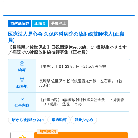
放射線技師
正職員
募集停止
医療法人是心会 久保内科病院
の放射線技師求人(正職
員)
【長崎県／佐世保市】日祝固定休み♪X線、CT撮影生かせます
／病院での診療放射線技師募集《正社員》
【モデル月収】
23.5
万円～
26.5
万円
程度
給与
長崎県 佐世保市
松浦鉄道西九州線「左石駅」（徒
歩3分）
勤務地
【仕事内容】 ■診療放射線技師業務全般 ・Ｘ線撮影
・ＣＴ撮影 ・透視 ・その…
仕事内容
駅から徒歩5分以内
車通勤可
残業少なめ