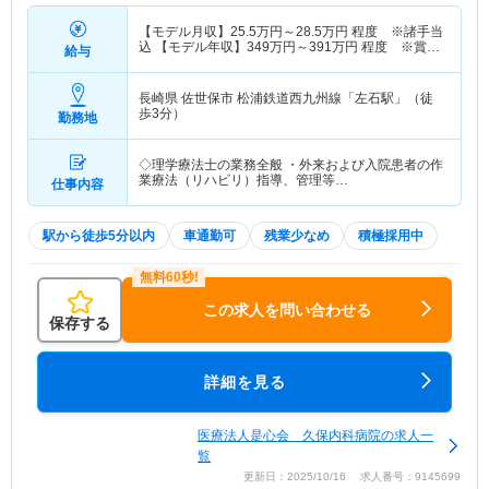
【モデル月収】
25.5
万円～
28.5
万円
程度 ※諸手当
込 【モデル年収】
349
万円～
391
万円
程度 ※賞与
給与
込
長崎県 佐世保市
松浦鉄道西九州線「左石駅」（徒
歩3分）
勤務地
◇理学療法士の業務全般 ・外来および入院患者の作
業療法（リハビリ）指導、管理等…
仕事内容
駅から徒歩5分以内
車通勤可
残業少なめ
積極採用中
この求人を問い合わせる
保存する
詳細を見る
医療法人是心会 久保内科病院の求人一
覧
更新日：2025/10/16 求人番号：9145699