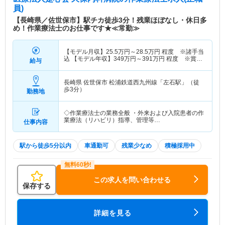
動機能障害の回復を目指し、理学療法士が患者の家
員)
庭や社会復帰を支援する体制を整えています。
【長崎県／佐世保市】駅チカ徒歩3分！残業ほぼなし・休日多
め！作業療法士のお仕事です★≪常勤≫
【モデル月収】
25.5
万円～
28.5
万円
程度 ※諸手当
込 【モデル年収】
349
万円～
391
万円
程度 ※賞与
給与
込
長崎県 佐世保市
松浦鉄道西九州線「左石駅」（徒
歩3分）
勤務地
◇作業療法士の業務全般 ・外来および入院患者の作
業療法（リハビリ）指導、管理等…
仕事内容
駅から徒歩5分以内
車通勤可
残業少なめ
積極採用中
この求人を問い合わせる
保存する
詳細を見る