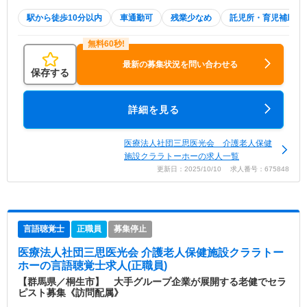
駅から徒歩10分以内
車通勤可
残業少なめ
託児所・育児補助
最新の募集状況を問い合わせる
保存する
詳細を見る
医療法人社団三思医光会 介護老人保健
施設クララトーホーの求人一覧
更新日：2025/10/10 求人番号：675848
言語聴覚士
正職員
募集停止
医療法人社団三思医光会 介護老人保健施設クララトー
ホー
の言語聴覚士求人(正職員)
【群馬県／桐生市】 大手グループ企業が展開する老健でセラ
ピスト募集《訪問配属》