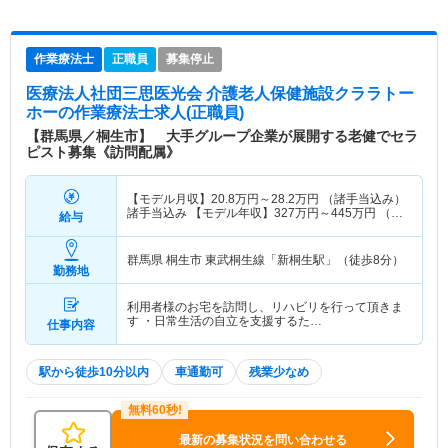
作業療法士
正職員
募集停止
医療法人社団三思医光会 介護老人保健施設クララトー
ホー
の作業療法士求人(正職員)
【群馬県／桐生市】 大手グループ企業が展開する老健でセラ
ピスト募集《訪問配属》
【モデル月収】
20.8
万円～
28.2
万円
（諸手当込み）
諸手当込み 【モデル年収】
327
万円～
445
万円
（諸
給与
手当込み） 諸手当込み
群馬県 桐生市
東武桐生線「新桐生駅」（徒歩8分）
勤務地
利用者様のお宅を訪問し、リハビリを行って頂きま
す ・日常生活の自立を支援するた…
仕事内容
駅から徒歩10分以内
車通勤可
残業少なめ
最新の募集状況を問い合わせる