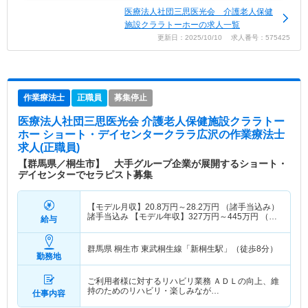
医療法人社団三思医光会 介護老人保健
施設クララトーホーの求人一覧
更新日：2025/10/10 求人番号：575425
作業療法士
正職員
募集停止
医療法人社団三思医光会 介護老人保健施設クララトー
ホー ショート・デイセンタークララ広沢
の作業療法士
求人(正職員)
【群馬県／桐生市】 大手グループ企業が展開するショート・
デイセンターでセラピスト募集
【モデル月収】
20.8
万円～
28.2
万円
（諸手当込み）
諸手当込み 【モデル年収】
327
万円～
445
万円
（諸
給与
手当込み） 諸手当込み
群馬県 桐生市
東武桐生線「新桐生駅」（徒歩8分）
勤務地
ご利用者様に対するリハビリ業務 ＡＤＬの向上、維
持のためのリハビリ・楽しみなが…
仕事内容