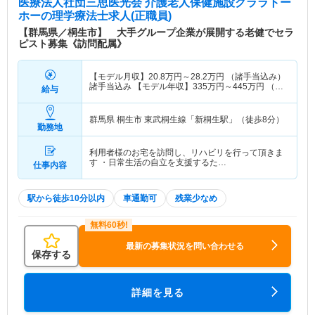
医療法人社団三思医光会 介護老人保健施設クララトー
運営する施設です。ベテランの方も多く在籍してい
ホー
の理学療法士求人(正職員)
るために、施設未経験の方でも活躍しています。ま
【群馬県／桐生市】 大手グループ企業が展開する老健でセラ
た、グループならではの連帯を生かし、群馬県の医
ピスト募集《訪問配属》
療介護の中核を担えるよう努力して行きたいと考え
ています。
【モデル月収】
20.8
万円～
28.2
万円
（諸手当込み）
諸手当込み 【モデル年収】
335
万円～
445
万円
（諸
給与
手当込み） 諸手当込み
群馬県 桐生市
東武桐生線「新桐生駅」（徒歩8分）
勤務地
利用者様のお宅を訪問し、リハビリを行って頂きま
す ・日常生活の自立を支援するた…
仕事内容
駅から徒歩10分以内
車通勤可
残業少なめ
最新の募集状況を問い合わせる
保存する
詳細を見る