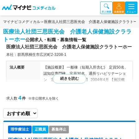
マイナビコメディカル
医療法人社団三思医光会 介護老人保健施設クララトー
医療法人社団三思医光会 介護老人保健施設クララ
トーホー
公開求人・転職・募集情報一覧
医療法人社団三思医光会 介護老人保健施設クララトーホー
本社：群馬県桐生市広沢町2-3208-1
法人概要
【施設概要】 一般棟（短期入所含む) 定員50名、
認知症専門棟 定員30名、通所リハビリテーショ
ン 定員40名 【開設年月】 2004年4月 【施設概
要】一般棟（短期入所含む) 定員50名、認知症専
門棟 定員30名、通所リハビリテーション 定員4
4
求人数
件
0名 【開設年月】2004年4月 【関連施設】 医療法
※非公開求人を除く
人社団 三思会（東邦病院／くすの木病院／ひかり
クリニック／クララトーホー 他）／医療法人社団
醫光会（駒井病院／おうら病院／赤城クリニック／
和光園 他）
理学療法士
正職員
募集停止
特色
群馬県内で数多く病院・施設を展開している法人が