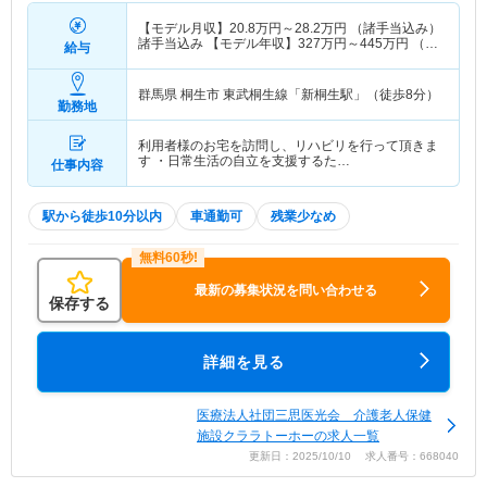
【モデル月収】
20.8
万円～
28.2
万円
（諸手当込み）
諸手当込み 【モデル年収】
327
万円～
445
万円
（諸
給与
手当込み） 諸手当込み
群馬県 桐生市
東武桐生線「新桐生駅」（徒歩8分）
勤務地
利用者様のお宅を訪問し、リハビリを行って頂きま
す ・日常生活の自立を支援するた…
仕事内容
駅から徒歩10分以内
車通勤可
残業少なめ
最新の募集状況を問い合わせる
保存する
詳細を見る
医療法人社団三思医光会 介護老人保健
施設クララトーホーの求人一覧
更新日：2025/10/10 求人番号：668040