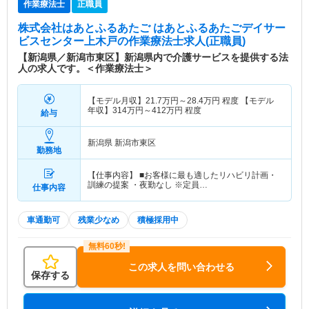
作業療法士
正職員
株式会社はあとふるあたご はあとふるあたごデイサー
ビスセンター上木戸
の作業療法士求人(正職員)
【新潟県／新潟市東区】新潟県内で介護サービスを提供する法
人の求人です。＜作業療法士＞
【モデル月収】
21.7
万円～
28.4
万円
程度 【モデル
年収】
314
万円～
412
万円
程度
給与
新潟県 新潟市東区
勤務地
【仕事内容】 ■お客様に最も適したリハビリ計画・
訓練の提案 ・夜勤なし ※定員…
仕事内容
車通勤可
残業少なめ
積極採用中
この求人を問い合わせる
保存する