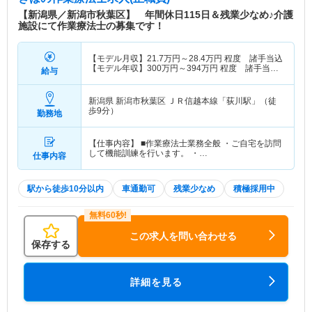
センター村上 【訪問介護ステーション】はあとふ
【新潟県／新潟市秋葉区】 年間休日115日＆残業少なめ♪介護
るあたご訪問介護ステーション柳都大橋 【訪問看
施設にて作業療法士の募集です！
護ステーション】はあとふるあたご訪問看護ステー
ションあきは 【デイサービスセンター】はあとふ
【モデル月収】
21.7
万円～
28.4
万円
程度 諸手当込
るあたごデイサービスセンター柳都大橋／はあとふ
【モデル年収】
300
万円～
394
万円
程度 諸手当・
給与
るあたごデイサービスセンター河渡本町／はあとふ
賞与込
るあたごデイサービスセンター城北町／機能訓練強
化型デイサービス ポシブルはあとふるあたご坂井
新潟県 新潟市秋葉区
ＪＲ信越本線「荻川駅」（徒
歩9分）
勤務地
東／はあとふるあたごデイサービスセンター松浜／
はあとふるあたごデイサービスセンター横越／はあ
とふるあたごデイサービスセンターさかえ／はあと
【仕事内容】 ■作業療法士業務全般 ・ご自宅を訪問
して機能訓練を行います。 ・…
仕事内容
ふるあたごデイサービスセンター水原／はあとふる
あたごデイサービスセンター日和庵／はあとふるあ
たご浦山デイサービス 【ショートステイ】はあと
駅から徒歩10分以内
車通勤可
残業少なめ
積極採用中
ふるあたごショートステイ水原 【小規模多機能ホ
ーム】はあとふるあたご小規模多機能ホーム坂井東
／はあとふるあたご小規模多機能ホーム水原／はあ
この求人を問い合わせる
とふるあたご小規模多機能ホーム日和庵 【看護小
保存する
規模多機能ホーム】はあとふるあたご看護小規模多
機能居宅介護あきは 【グループホーム】はあとふ
詳細を見る
るあたごグループホーム三条／はあとふるあたごグ
ループホーム新津／はあとふるあたごグループホー
ム五泉 【福祉用具】はあとふるあたご福祉用具新