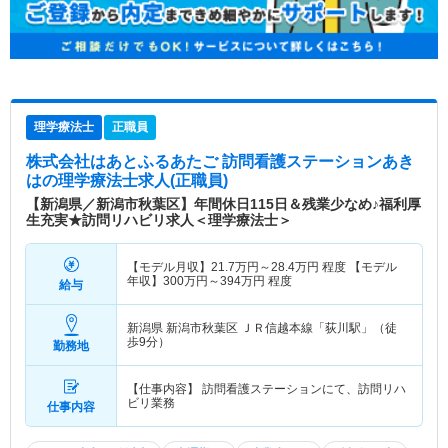
理学療法士
正職員
株式会社はあとふるあたご 訪問看護ステーションあき
は
の理学療法士求人(正職員)
【新潟県／新潟市秋葉区】年間休日115日＆残業少なめ♪福利厚
生充実★訪問リハビリ求人＜理学療法士＞
【モデル月収】
21.7
万円～
28.4
万円
程度 【モデル
年収】
300
万円～
394
万円
程度
給与
新潟県 新潟市秋葉区
ＪＲ信越本線「荻川駅」（徒
歩9分）
勤務地
【仕事内容】 訪問看護ステーションにて、訪問リハ
ビリ業務
仕事内容