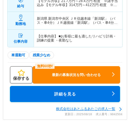
【モデル月収】
21.7
万円～
28.4
万円
程度 ※諸手当
込み 【モデル年収】
314
万円～
412
万円
程度 ※諸
給与
手当込み
新潟県 新潟市中央区
ＪＲ信越本線「新潟駅」（バ
ス・車4分）ＪＲ越後線「新潟駅」（バス・車4分）
勤務地
他
【仕事内容】 ■お客様に最も適したリハビリ計画・
訓練の提案 ・夜勤なし
仕事内容
車通勤可
残業少なめ
最新の募集状況を問い合わせる
保存する
詳細を見る
株式会社はあとふるあたごの求人一覧
更新日：2025/08/18 求人番号：9842504