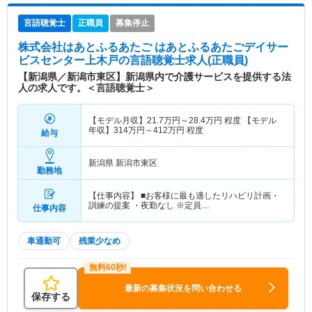
言語聴覚士
正職員
募集停止
株式会社はあとふるあたご はあとふるあたごデイサー
ビスセンター上木戸
の言語聴覚士求人(正職員)
【新潟県／新潟市東区】新潟県内で介護サービスを提供する法
人の求人です。＜言語聴覚士＞
【モデル月収】
21.7
万円～
28.4
万円
程度 【モデル
年収】
314
万円～
412
万円
程度
給与
新潟県 新潟市東区
勤務地
【仕事内容】 ■お客様に最も適したリハビリ計画・
訓練の提案 ・夜勤なし ※定員…
仕事内容
車通勤可
残業少なめ
最新の募集状況を問い合わせる
保存する