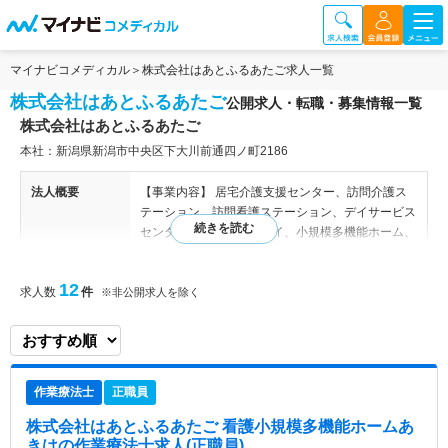
マイナビコメディカル
株式会社はあとふるあたご求人一覧
株式会社はあとふるあたご
公開求人・転職・募集情報一覧
株式会社はあとふるあたご
本社：新潟県新潟市中央区下大川前通四ノ町2186
法人概要
【事業内容】 居宅介護支援センター、訪問介護ス
テーション、訪問看護ステーション、デイサービス
センター、ショートステイ、小規模多機能ホーム、
看護小規模多機能ホーム、グループホーム、福祉用
具レンタル・販売、介護付き有料老人ホーム 【事
12
求人数
件
業所】 【居宅介護支援センター】はあとふるあた
※非公開求人を除く
ご居宅介護支援センター柳都大橋／はあとふるあた
ご居宅介護支援センター河渡本町／はあとふるあた
ご居宅介護支援センター城北町／はあとふるあたご
居宅介護支援センター坂井東／はあとふるあたご居
作業療法士
正職員
宅介護支援センター三条／はあとふるあたご居宅介
護支援センター水原／はあとふるあたご居宅介護支
株式会社はあとふるあたご 看護小規模多機能ホームあ
援センターあきは／はあとふるあたご居宅介護支援
きは
の作業療法士求人(正職員)