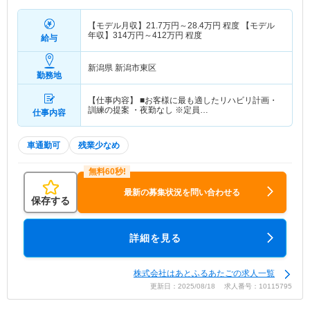
【モデル月収】
21.7
万円～
28.4
万円
程度 【モデル
年収】
314
万円～
412
万円
程度
給与
新潟県 新潟市東区
勤務地
【仕事内容】 ■お客様に最も適したリハビリ計画・
訓練の提案 ・夜勤なし ※定員…
仕事内容
車通勤可
残業少なめ
最新の募集状況を問い合わせる
保存する
詳細を見る
株式会社はあとふるあたごの求人一覧
更新日：2025/08/18 求人番号：10115795