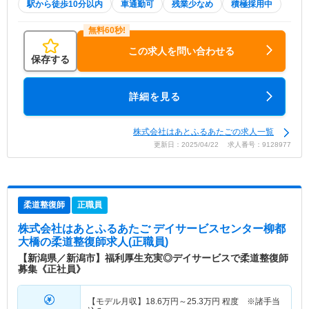
駅から徒歩10分以内
車通勤可
残業少なめ
積極採用中
この求人を問い合わせる
保存する
詳細を見る
株式会社はあとふるあたごの求人一覧
更新日：2025/04/22 求人番号：9128977
柔道整復師
正職員
株式会社はあとふるあたご デイサービスセンター柳都
大橋
の柔道整復師求人(正職員)
【新潟県／新潟市】福利厚生充実◎デイサービスで柔道整復師
募集《正社員》
【モデル月収】
18.6
万円～
25.3
万円
程度 ※諸手当