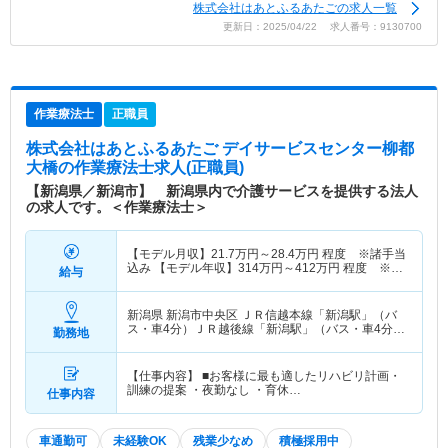
株式会社はあとふるあたごの求人一覧
潟／はあとふるあたご福祉用具新潟西／はあとふる
更新日：2025/04/22 求人番号：9130700
あたご福祉用具新発田／はあとふるあたご福祉用具
村上／はあとふるあたご福祉用具三条／はあとふる
あたご福祉用具郡山 【訪問鍼灸】はあとふる鍼灸
治療院 【整体（BML）】BML（BODY MAINTENA
作業療法士
正職員
NCE LABORATORY） 【介護タクシー】はあとふ
る介護タクシー
株式会社はあとふるあたご デイサービスセンター柳都
大橋
の作業療法士求人(正職員)
特色
株式会社はあとふるあたごは新潟県新潟市に位置
【新潟県／新潟市】 新潟県内で介護サービスを提供する法人
し、2003月に設立されました。 グループホームや
の求人です。＜作業療法士＞
訪問看護ステーション、デイサービスセンター等の
介護保険が適用されるサービスや脳梗塞リハビリセ
【モデル月収】
21.7
万円～
28.4
万円
程度 ※諸手当
ンター、介護タクシー等の介護保険外のサービス
込み 【モデル年収】
314
万円～
412
万円
程度 ※諸
給与
等、幅広い事業をされています。 同企業は介護を
手当込み
サービス業と考えており、在宅介護をトータルでサ
新潟県 新潟市中央区
ＪＲ信越本線「新潟駅」（バ
ポートしています。 またサービスを受ける方を
ス・車4分）ＪＲ越後線「新潟駅」（バス・車4分）
勤務地
「利用者」ではなく「お客様」とお呼びし、サービ
他
スのプロフェッショナルとして常にサービスの質の
【仕事内容】 ■お客様に最も適したリハビリ計画・
向上を目指しておられます。 お客様に対して「～
訓練の提案 ・夜勤なし ・育休…
仕事内容
させていただく」という尊敬の念を胸に、「お客様
視点」で物事を考え、取り組み、実行されていま
す。
車通勤可
未経験OK
残業少なめ
積極採用中