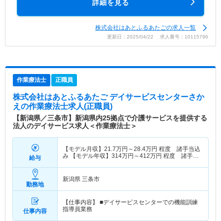
詳細を見る
株式会社はあとふるあたごの求人一覧
更新日：2025/04/22 求人番号：10115796
作業療法士
正職員
株式会社はあとふるあたご デイサービスセンターさか
え
の作業療法士求人(正職員)
【新潟県／三条市】新潟県内25拠点で介護サービスを提供する
法人のデイサービス求人＜作業療法士＞
【モデル月収】
21.7
万円～
28.4
万円
程度 諸手当込
み 【モデル年収】
314
万円～
412
万円
程度 諸手
給与
当・賞与込み 常勤モデル
新潟県 三条市
勤務地
【仕事内容】 ■デイサービスセンターでの機能訓練
指導員業務
仕事内容