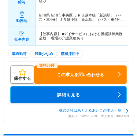
込み
給与
新潟県 新潟市中央区
ＪＲ信越本線「新潟駅」（バ
ス・車4分）ＪＲ越後線「新潟駅」（バス・車4分）
勤務地
他
【仕事内容】 ■デイサービスにおける機能訓練業務
全般 ・現場の介護業務あり
仕事内容
車通勤可
残業少なめ
積極採用中
この求人を問い合わせる
保存する
詳細を見る
株式会社はあとふるあたごの求人一覧
更新日：2025/02/10 求人番号：9864183