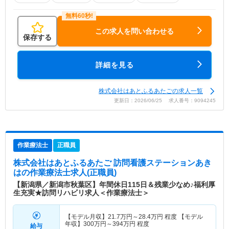
この求人を問い合わせる
保存する
詳細を見る
株式会社はあとふるあたごの求人一覧
更新日：2026/06/25 求人番号：9094245
作業療法士
正職員
株式会社はあとふるあたご 訪問看護ステーションあき
は
の作業療法士求人(正職員)
【新潟県／新潟市秋葉区】年間休日115日＆残業少なめ♪福利厚
生充実★訪問リハビリ求人＜作業療法士＞
【モデル月収】
21.7
万円～
28.4
万円
程度 【モデル
年収】
300
万円～
394
万円
程度
給与