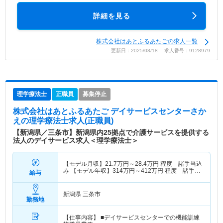
詳細を見る
株式会社はあとふるあたごの求人一覧
更新日：2025/08/18 求人番号：9128979
理学療法士
正職員
募集停止
株式会社はあとふるあたご デイサービスセンターさか
え
の理学療法士求人(正職員)
【新潟県／三条市】新潟県内25拠点で介護サービスを提供する
法人のデイサービス求人＜理学療法士＞
【モデル月収】
21.7
万円～
28.4
万円
程度 諸手当込
み 【モデル年収】
314
万円～
412
万円
程度 諸手
給与
当・賞与込み 常勤モデル
新潟県 三条市
勤務地
【仕事内容】 ■デイサービスセンターでの機能訓練