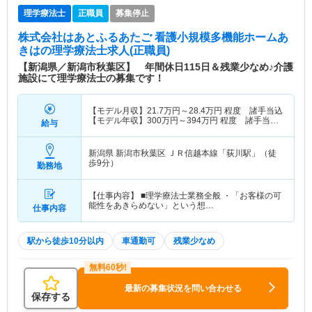
理学療法士
正職員
募集停止
株式会社はあとふるあたご 看護小規模多機能ホームあ
きは
の理学療法士求人(正職員)
【新潟県／新潟市秋葉区】 年間休日115日＆残業少なめ♪介護
施設にて理学療法士の募集です！
【モデル月収】
21.7
万円～
28.4
万円
程度 諸手当込
【モデル年収】
300
万円～
394
万円
程度 諸手当・
給与
賞与込
新潟県 新潟市秋葉区
ＪＲ信越本線「荻川駅」（徒
歩9分）
勤務地
【仕事内容】 ■理学療法士業務全般 ・「お客様の可
能性をあきらめない」という想…
仕事内容
駅から徒歩10分以内
車通勤可
残業少なめ
最新の募集状況を問い合わせる
保存する